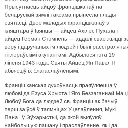
Прысутнасць айцоў францішканаў на
беларускай зямлі таксама прынесла плады
святасці. Двое маладых францішканаў з
кляштара ў Івянцы — айцец Ахілес Пухала і
айцец Герман Стэмпень — аддалі свае жыцці з
веру і даручаных ім людзей і былі расстраляны
гітлераўскімі акупантамі. Адбылося гэта 19
ліпеня 1943 года. Святы Айцец Ян Павел ІІ
абвясціў іх благаслаўлёнымі.
Францішканская духоўнасць праяўляецца ў
любові да Езуса Хрыста і Яго Беззаганнай Маці
Любоў Бога да людзей св. Францішак бачыў
перш за ўсё ў таямніцах Уцелаўлення, Мукі
Пана і ў Эўхарыстыі, да якой выяўляў
найбольшую пашану і праслаўленне, як і да