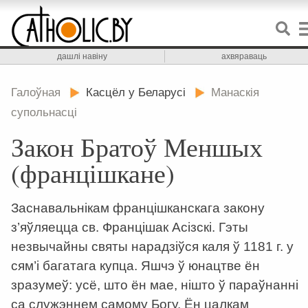
дашлі навіну
ахвяраваць
Галоўная
Касцёл у Беларусі
Манаскія
супольнасці
Закон Братоў Меншых
(францішкане)
Заснавальнікам францішканскага закону
з’яўляецца св. Францішак Асізскі. Гэты
незвычайны святы нарадзіўся каля ў 1181 г. у
сям’і багатага купца. Яшчэ ў юнацтве ён
зразумеў: усё, што ён мае, нішто ў параўнанні
са служэннем самому Богу. Ён цалкам