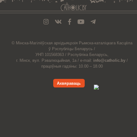
© Мiнска-Магiлёўская
архiдыяцэзiя
Рымска-каталіцкага
Касцёла
ў Рэспубліцы Беларусь /
УНП 101568363 /
Рэспубліка Беларусь,
г. Мінск, вул. Рэвалюцыйная, 1а /
e-mail:
info@catholic.by
/
працоўныя гадзіны: 10.00 – 18.00
Ахвяраваць