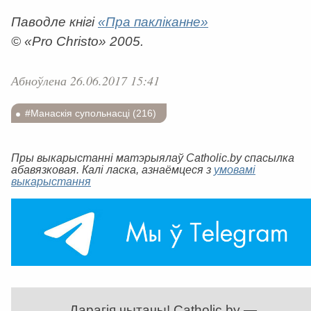
Паводле кнігі
«Пра пакліканне»
© «Pro Christo» 2005.
Абноўлена 26.06.2017 15:41
#Манаскія супольнасці (216)
Пры выкарыстанні матэрыялаў Catholic.by спасылка
абавязковая. Калі ласка, азнаёмцеся з
умовамі
выкарыстання
Дарагія чытачы! Catholic.by —