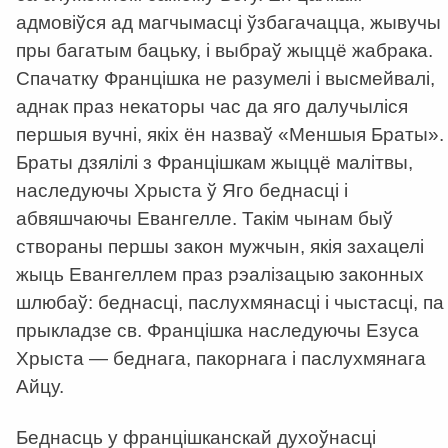
адмовіўся ад магчымасці ўзбагачацца, жывучы
пры багатым бацьку, і выбраў жыццё жабрака.
Спачатку Францішка не разумелі і высмейвалі,
аднак праз некаторы час да яго далучыліся
першыя вучні, якіх ён назваў «Меншыя Браты».
Браты дзялілі з Францішкам жыццё малітвы,
наследуючы Хрыста ў Яго беднасці і
абвяшчаючы Евангелле. Такім чынам быў
створаны першы закон мужчын, якія захацелі
жыць Евангеллем праз рэалізацыю законных
шлюбаў: беднасці, паслухмянасці і чыстасці, па
прыкладзе св. Францішка наследуючы Езуса
Хрыста — беднага, пакорнага і паслухмянага
Айцу.
Беднасць у францішканскай духоўнасці