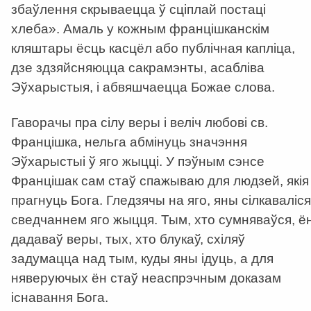
збаўлення скрываецца ў сціплай постаці
хлеба». Амаль у кожным францішканскім
кляштары ёсць касцёл або публічная капліца,
дзе здзяйсняюцца сакрамэнты, асабліва
Эўхарыстыя, і абвяшчаецца Божае слова.
Гаворачы пра сілу веры і веліч любові св.
Францішка, нельга абмінуць значэння
Эўхарыстыі ў яго жыцці. У пэўным сэнсе
Францішак сам стаў спажываю для людзей, якія
прагнуць Бога. Гледзячы на яго, яны сілкаваліся
сведчаннем яго жыцця. Тым, хто сумняваўся, ё
дадаваў веры, тых, хто блукаў, схіляў
задумацца над тым, куды яны ідуць, а для
няверуючых ён стаў неаспрэчным доказам
існавання Бога.