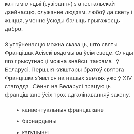
кантэмпляцыі (сузірання) з апостальскай
дзейнасцю, служэнне людзям, любоў да свету і
жыцця, уменне ўсюды бачыць прыгажосць і
дабро.
З упэўненасцю можна сказаць, што святы
Францішак Асізскі вядомы ва ўсім свеце. Сляды
яго прысутнасці можна знайсці таксама і ў
Беларусі. Першыя кляштары братоў святога
Францішка з’явіліся на нашых землях ужо ў ХІV
стагоддзі. Сёння на Беларусі працуюць
францішкане ўсіх трох адгалінаванняў закону:
канвентуальныя францішкане
бэрнардыны
капуцыны