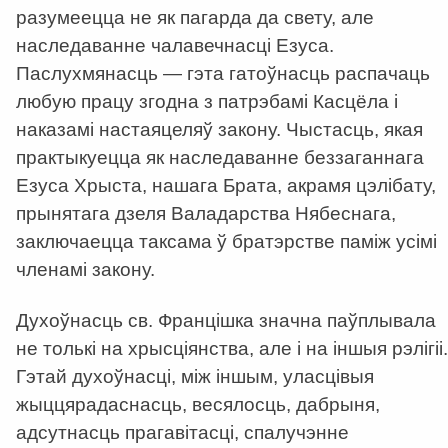
разумеецца не як пагарда да свету, але
наследаванне чалавечнасці Езуса.
Паслухмянасць — гэта гатоўнасць распачаць
любую працу згодна з патрэбамі Касцёла і
наказамі настаяцеляў закону. Чыстасць, якая
практыкуецца як наследаванне беззаганнага
Езуса Хрыста, нашага Брата, акрамя цэлібату,
прынятага дзеля Валадарства Нябеснага,
заключаецца таксама ў братэрстве паміж усімі
членамі закону.
Духоўнасць св. Францішка значна паўплывала
не толькі на хрысціянства, але і на іншыя рэлігіі.
Гэтай духоўнасці, між іншым, уласцівыя
жыццярадаснасць, весялосць, дабрыня,
адсутнасць прагавітасці, спалучэнне