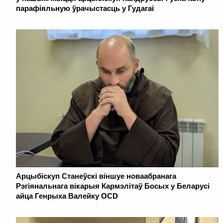
парафіяльную ўрачыстасць у Гудагаі
Арцыбіскуп Станеўскі віншуе новаабранага
Рэгіянальнага вікарыя Кармэлітаў Босых у Беларусі
айца Генрыха Валейку OCD