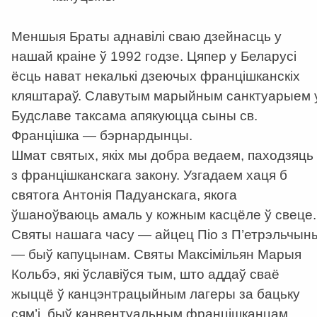
Меншыя Браты аднавілі сваю дзейнасць у
нашай краіне ў 1992 годзе. Цяпер у Беларусі
ёсць нават некалькі дзеючых францішканскіх
кляштараў. Славутым марыйным санктуарыем 
Будславе таксама апякуюцца сыны св.
Францішка — бэрнардынцы.
Шмат святых, якіх мы добра ведаем, паходзяць
з францішканскага закону. Узгадаем хаця б
святога Антонія Падуанскага, якога
ўшаноўваюць амаль у кожным касцёле ў свеце.
Святы нашага часу — айцец Піо з П’етрэльчын
— быў капуцынам. Святы Максімільян Марыя
Кольбэ, які ўславіўся тым, што аддаў сваё
жыццё ў канцэнтрацыйным лагеры за бацьку
сям’і, быў канвентуальным францішканцам.