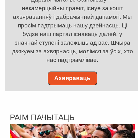
некамерцыйны праект, існуе за кошт
ахвяраванняў і дабрачыннай дапамогі. Мы
просім падтрымаць нашу дзейнасць. Ці
будзе наш партал існаваць далей, у
значнай ступені залежыць ад вас. Шчыра
дзякуем за ахвярнасць, молімся за ўсіх, хто
нас падтрымлівае.
Ахвяраваць
РАІМ ПАЧЫТАЦЬ