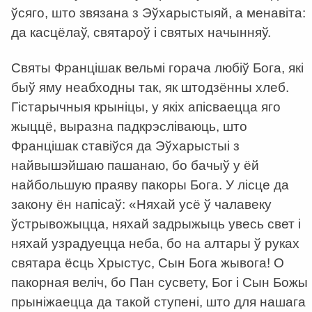
ўсяго, што звязана з Эўхарыстыяй, а менавіта:
да касцёлаў, святароў і святых начынняў.
Святы Францішак вельмі горача любіў Бога, які
быў яму неабходны так, як штодзённы хлеб.
Гістарычныя крыніцы, у якіх апісваецца яго
жыццё, выразна падкрэсліваюць, што
Францішак ставіўся да Эўхарыстыі з
найвышэйшаю пашанаю, бо бачыў у ёй
найбольшую праяву пакоры Бога. У лісце да
закону ён напісаў: «Няхай усё ў чалавеку
ўстрывожыцца, няхай задрыжыць увесь свет і
няхай узрадуецца неба, бо на алтары ў руках
святара ёсць Хрыстус, Сын Бога жывога! О
пакорная веліч, бо Пан сусвету, Бог і Сын Божы
прыніжаецца да такой ступені, што для нашага