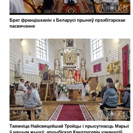
Брат францішканін з Беларусі прыняў прэзбітэрскае
пасвячэнне
Таямніца Найсвяцейшай Тройцы і прысутнасць Марыі
ў нашым жыцці: арцыбіскуп Кандрусевіч узначаліў