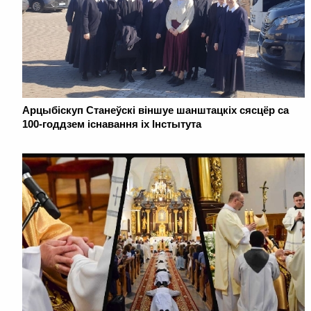
Арцыбіскуп Станеўскі віншуе шанштацкіх сясцёр са
100-годдзем існавання іх Інстытута