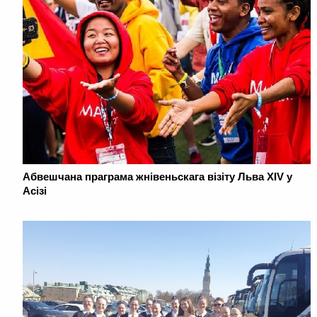
Абвешчана праграма жнівеньскага візіту Льва XIV у
Асізі