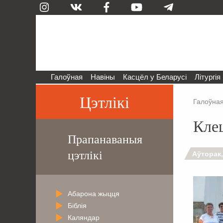
Галоўная
Навіны
Касцёл у Беларусі
Літургія
Цэтлікі
Галоўна
Кле
Прапанаваныя
цэтлікі
Аўторак,
Абарона жыцця
Біблія
Каляндар