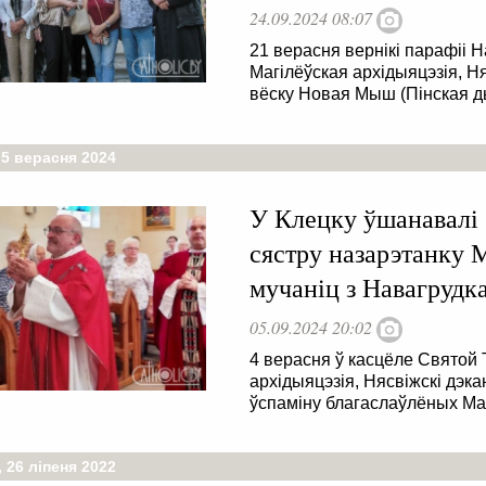
24.09.2024 08:07
21 верасня вернікі парафіі 
Магілёўская архідыяцэзія, Ня
вёску Новая Мыш (Пінская ды
 5 верасня 2024
У Клецку ўшанавалі
сястру назарэтанку 
мучаніц з Навагрудк
05.09.2024 20:02
4 верасня ў касцёле Святой 
архідыяцэзія, Нясвіжскі дэк
ўспаміну благаслаўлёных Мар
 26 ліпеня 2022