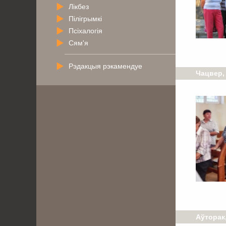
Лікбез
Пілігрымкі
Псіхалогія
Сям'я
Рэдакцыя рэкамендуе
Чацвер,
Аўторак,