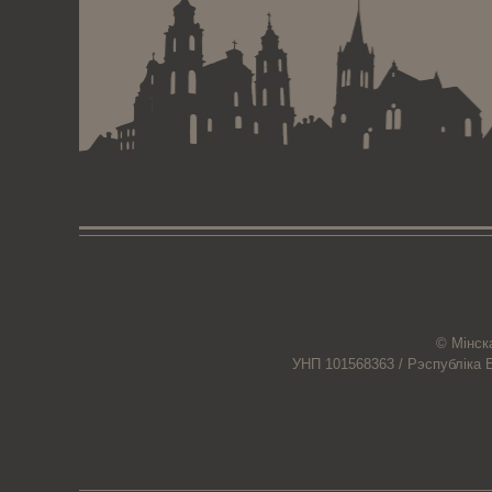
© Мiнск
УНП 101568363 /
Рэспубліка 