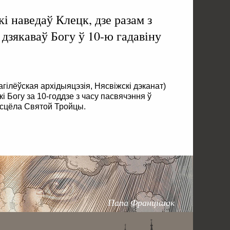
і наведаў Клецк, дзе разам з
дзякаваў Богу ў 10-ю гадавіну
агілёўская архідыяцэзія, Нясвіжскі дэканат)
 Богу за 10-годдзе з часу пасвячэння ў
сцёла Святой Тройцы.
Папа Францішак