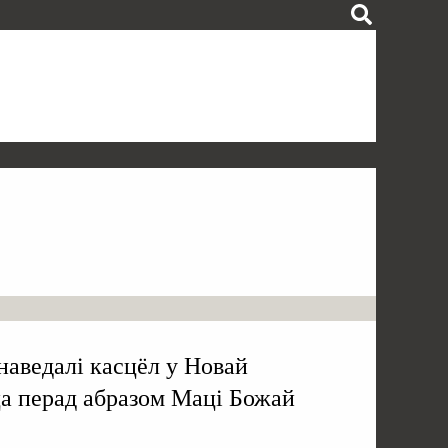
наведалі касцёл у Новай
а перад абразом Маці Божай