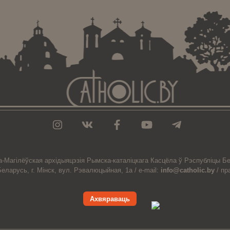
а-Магiлёўская
архiдыяцэзiя
Рымска-каталіцкага
Касцёла
ў Рэспубліцы Бе
Беларусь,
г. Мінск, вул. Рэвалюцыйная, 1а /
e-mail:
info@catholic.by
/
пр
Ахвяраваць