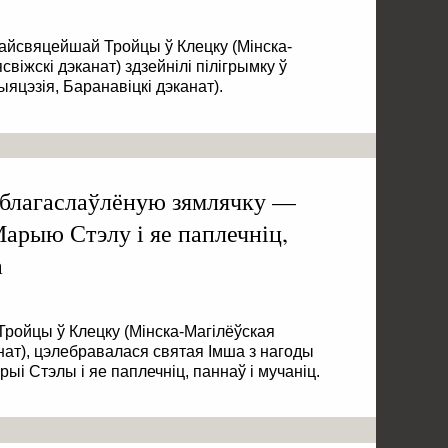
Найсвяцейшай Тройцы ў Клецку (Мінска-
свіжскі дэканат) здзейнілі пілігрымку ў
яцэзія, Баранавіцкі дэканат).
 благаслаўлёную зямлячку —
Марыю Стэлу і яе паплечніц,
а
Тройцы ў Клецку (Мінска-Магілёўская
анат), цэлебравалася святая Імша з нагоды
ыі Стэлы і яе паплечніц, паннаў і мучаніц.