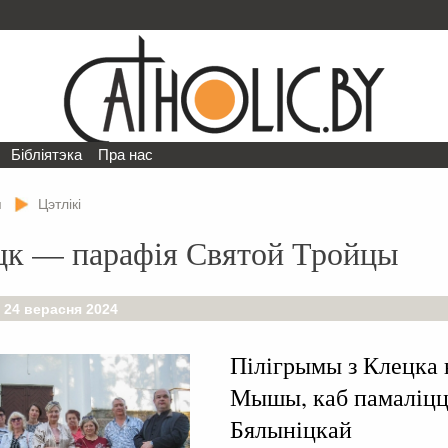
Бібліятэка
Пра нас
я
Цэтлікі
цк — парафія Святой Тройцы
 24 верасня 2024
Пілігрымы з Клецка 
Мышы, каб памаліцц
Бялыніцкай