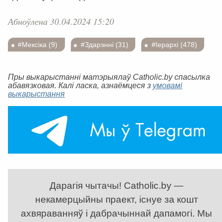
Абноўлена 30.04.2024 15:20
#Мексіка (9)
#Здарэнні (31)
#Іерархі (478)
Пры выкарыстанні матэрыялаў Catholic.by спасылка
абавязковая. Калі ласка, азнаёмцеся з
умовамі
выкарыстання
Дарагія чытачы! Catholic.by —
некамерцыйны праект, існуе за кошт
ахвяраванняў і дабрачыннай дапамогі. Мы