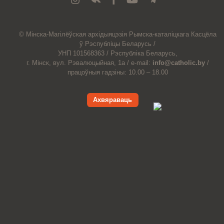
© Мiнска-Магiлёўская
архiдыяцэзiя
Рымска-каталіцкага
Касцёла
ў Рэспубліцы Беларусь /
УНП 101568363 /
Рэспубліка Беларусь,
г. Мінск, вул. Рэвалюцыйная, 1а /
e-mail:
info@catholic.by
/
працоўныя гадзіны: 10.00 – 18.00
Ахвяраваць