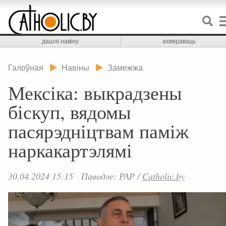
дашлі навіну
ахвяраваць
Галоўная
Навіны
Замежжа
Мексіка: выкрадзены
біскуп, вядомы
пасярэдніцтвам паміж
наркакартэлямі
30.04.2024 15:15
Паводле: РАР
/
Catholic.by