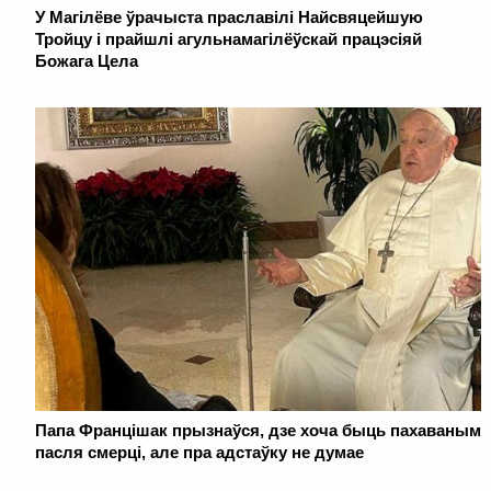
У Магілёве ўрачыста праславілі Найсвяцейшую
Тройцу і прайшлі агульнамагілёўскай працэсіяй
Божага Цела
Папа Францішак прызнаўся, дзе хоча быць пахаваным
пасля смерці, але пра адстаўку не думае