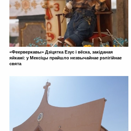
«Феерверкавы» Дзіцятка Езус і вёска, закіданая
яйкамі: у Мексіцы прайшло незвычайнае рэлігійнае
свята