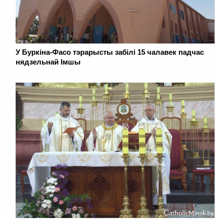
У Буркіна-Фасо тэрарысты забілі 15 чалавек падчас
нядзельнай Імшы