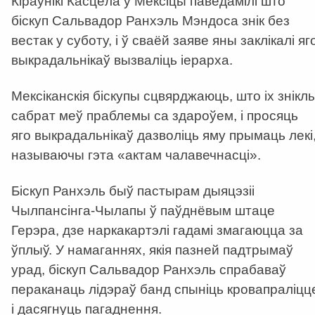
Кіраўнікі Касцёла ў Мексіцы паведамілі што
біскуп Сальвадор Ранхэль Мэндоса знік без
вестак у суботу, і ў сваёй заяве яны заклікалі яг
выкрадальнікаў вызваліць іерарха.
Мексіканскія біскупы сцвярджаюць, што іх знікл
сабрат меў праблемы са здароўем, і просяць
яго выкрадальнікаў дазволіць яму прымаць лекі
называючы гэта «актам чалавечнасці».
Біскуп Ранхэль быў пастырам дыяцэзіі
Чылпансінга-Чылапы ў паўднёвым штаце
Герэра, дзе наркакартэлі гадамі змагаюцца за
ўплыў. У намаганнях, якія пазней падтрымаў
урад, біскуп Сальвадор Ранхэль спрабаваў
пераканаць лідэраў банд спыніць кровапраліцц
і дасягнуць пагаднення.