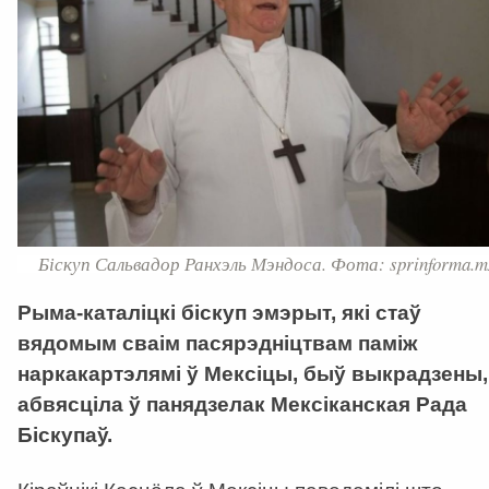
Біскуп Сальвадор Ранхэль Мэндоса. Фота: sprinforma.m
Рыма-каталіцкі біскуп эмэрыт, які стаў
вядомым сваім пасярэдніцтвам паміж
наркакартэлямі ў Мексіцы, быў выкрадзены,
абвясціла ў панядзелак Мексіканская Рада
Біскупаў.