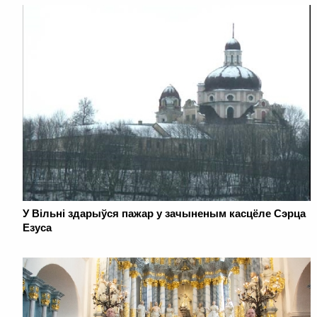
У Вільні здарыўся пажар у зачыненым касцёле Сэрца
Езуса