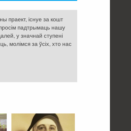
ы праект, існуе за кошт
 просім падтрымаць нашу
алей, у значнай ступені
, молімся за ўсіх, хто нас