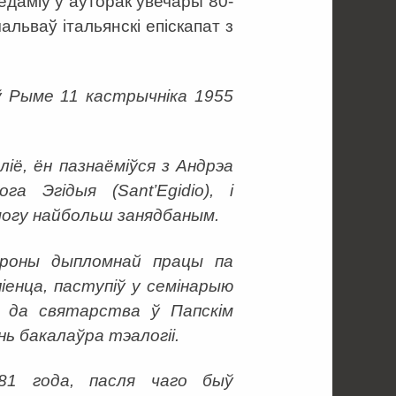
даміў у аўторак увечары 80-
ачальваў італьянскі епіскапат з
ў Рыме 11 кастрычніка 1955
ліё, ён пазнаёміўся з Андрэа
га Эгідыя (Sant’Egidio), і
амогу найбольш занядбаным.
бароны дыпломнай працы па
іенца, паступіў у семінарыю
ю да святарства ў Папскім
ь бакалаўра тэалогіі.
81 года, пасля чаго быў