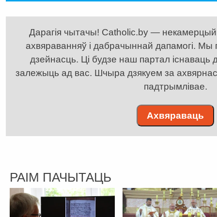
Дарагія чытачы! Catholic.by — некамерцыйн
ахвяраванняў і дабрачыннай дапамогі. Мы
дзейнасць. Ці будзе наш партал існаваць д
залежыць ад вас. Шчыра дзякуем за ахвярнасць
падтрымлівае.
Ахвяраваць
РАІМ ПАЧЫТАЦЬ