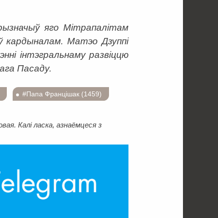
рызначыў яго Мітрапалітам
аў кардыналам. Матэо Дзуппі
энні інтэгральнаму развіццю
ага Пасаду.
#Папа Францішак (1459)
ая. Калі ласка, азнаёмцеся з