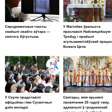
Сярэднявечныя тэксты
У Магілёве ўрачыста
знайшлі свайго аўтара —
праславілі Найсвяцейшую
святога Аўгустына
Тройцу і прайшлі
агульнамагілёўскай працэс
Божага Цела
У Сеуле прадставілі
Святары, якія прынялі
афіцыйны гімн Сусветных
пасвячэнне 25 гадоў таму,
дзён моладзі
адзначылі ў гродзенскай