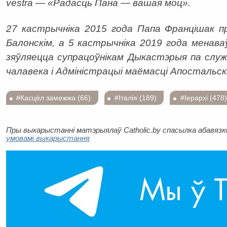
vestra — «Радасць Пана — вашая моц».
27 кастрычніка 2015 года Папа Францішак п
Балонскім, а 5 кастрычніка 2019 года менав
зяўляецца супрацоўнікам Дыкастэрыя па служ
чалавека і Адміністрацыі маёмасці Апостальск
#Касцёл замежжа (66)
#Італія (189)
#Іерархі (478)
Пры выкарыстанні матэрыялаў Catholic.by спасылка абавязков
умовамі выкарыстання