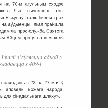
ыя на 76-м агульным сходзе
 якога былі вызначаны тры
Біскупаў Італіі. Імёны трох
 на аўдыенцыі, якая прайшла
ведаміла прэс-служба Святога
тым Айцом працягвалася каля
Італіі з’яўляецца адной з
кладаецца з 409-і
 праходзіць з 23 па 27 мая ў
чы аповеды Божага народа.
ь для сінадальнага шляху».