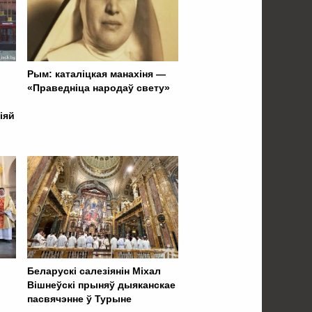
Рым: каталіцкая манахіня —
«Праведніца народаў свету»
іяй
Беларускі салезіянін Міхал
Вішнеўскі прыняў дыяканскае
пасвячэнне ў Турыне