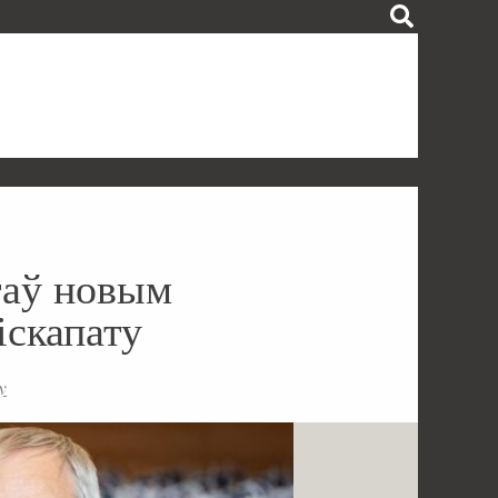
таў новым
іскапату
y