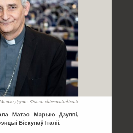
атэо Дзуппі. Фота: chiesacattolica.it
ала Матэо Марыю Дзуппі,
цыі Біскупаў Італіі.