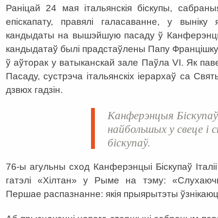
Раніцай 24 мая італьянскія біскупы, сабран
епіскапату, правялі галасаванне, у выніку
кандыдаты на вышэйшую пасаду ў Канферэнцыі 
кандыдатаў былі прадстаўлены Папу Францішку
ў аўторак у ватыканскай зале Паўла VI. Як па
Пасаду, сустрэча італьянскіх іерархаў са Свя
дзвюх гадзін.
Канферэнцыя Біскупаў 
найбольшых у свеце і с
біскупаў.
76-ы агульны сход Канферэнцыі Біскупаў Італіі
гатэлі «Хілтан» у Рыме на тэму: «Слухаю
Першае распазнанне: якія прыярытэты ўзнікаюц