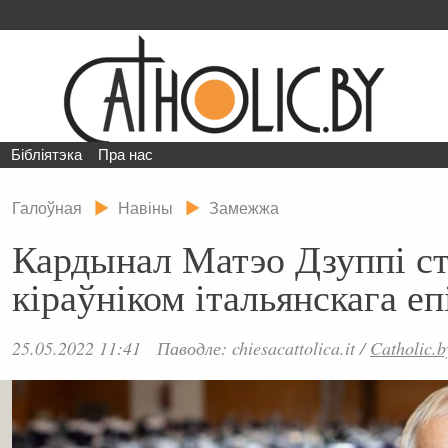
Бібліятэка
Пра нас
Галоўная
Навіны
Замежжа
Кардынал Матэо Дзуппі с
кіраўніком італьянскага еп
25.05.2022 11:41
Паводле: chiesacattolica.it
/
Catholic.b