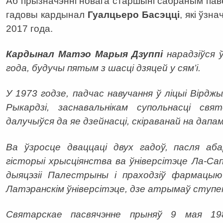
Аб прызначэнні новага старшыні сабраным паве
гадовы кардынал
Гуалцьеро Басэцці
, які ўзн
2017 года.
Кардынал Матэо Марыя Дзуппі
нарадзіўся 
года, будучы пятым з шасці дзяцей у сям’і.
У 1973 годзе, падчас навучання ў ліцыі Вірджы
Рыкардзі, заснавальнікам супольнасці свято
далучыўся да яе дзейнасці, скіраванай на дап
Ва ўзросце дваццаці двух гадоў, пасля а
гісторыі хрысціянства ва ўніверсітэце Ла-Сап
дыяцэзіі Палестрыны і праходзіў фармацы
Латэранскім ўніверсітэце, дзе атрымаў ступен
Святарскае пасвячэнне прыняў 9 мая 19