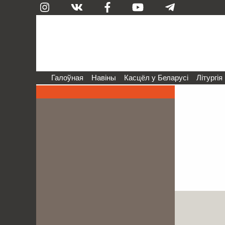
Галоўная
Навіны
Касцёл у Беларусі
Літургія