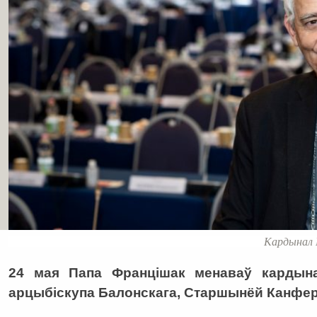
Кардынал М
24 мая Папа Францішак менаваў кардын
арцыбіскупа Балонскага, Старшынёй Канферэн