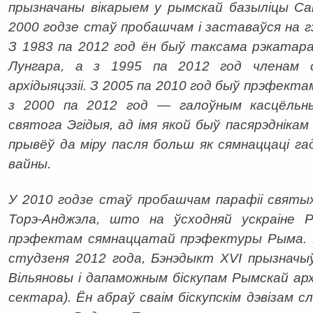
прызначаны вікарыем у рымскай базыліцы Са
2000 годзе стаў пробашчам і заставаўся на г
З 1983 па 2012 год ён быў таксама рэкатар
Лунгара, а з 1995 па 2012 год членам 
архідыяцэзіі. З 2005 па 2010 год быў прэфек
з 2000 па 2012 год — галоўным касцёльны
святога Эгідыя, ад імя якой быў пасярэднікам
прывёў да міру пасля больш як сямнаццаці г
вайны.
У 2010 годзе стаў пробашчам парафіі святы
Торэ-Анджэла, што на ўсходняй ускраіне 
прэфектам сямнаццатай прэфектуры Рыма. Н
студзеня 2012 года, Бэнэдыкт XVI прызначы
Вільяновы і дапаможным біскупам Рымскай арх
сектара). Ён абраў сваім біскупскім дэвізам сл