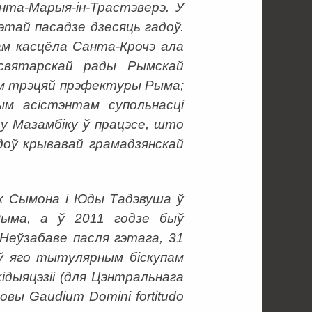
нта-Марыя-ін-Трастэверэ. У
этай пасадзе дзесяць гадоў.
ам касцёла Санта-Крочэ ала
святарскай рады Рымскай
там трэцяй прэфектуры Рыма;
м асістэнтам супольнасці
 у Мазамбіку ў працэсе, што
адоў крывавай грамадзянскай
х Сымона і Юды Тадэвуша ў
Рыма, а ў 2011 годзе быў
еўзабаве пасля гэтага, 31
ў яго тытулярным біскупам
ідыяцэзіі (для Цэнтральнага
овы Gaudium Domini fortitudo