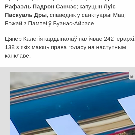
Рафаэль Падрон Санчэс
; капуцын
Луіс
Паскуаль Дры
, спаведнік у санктуарыі Маці
Божай з Пампеі ў Буэнас-Айрэсе.
Цяпер Калегія кардыналаў налічвае 242 іерархі
138 з якіх маюць права голасу на наступным
канклаве.