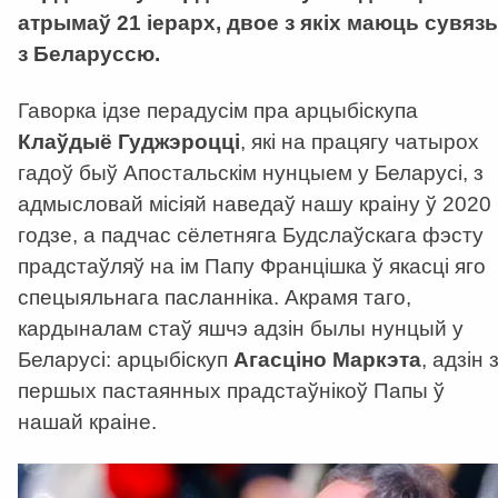
атрымаў 21 іерарх, двое з якіх маюць сувязь
з Беларуссю.
Гаворка ідзе перадусім пра арцыбіскупа
Клаўдыё Гуджэроцці
, які на працягу чатырох
гадоў быў Апостальскім нунцыем у Беларусі, з
адмысловай місіяй наведаў нашу краіну ў 2020
годзе, а падчас сёлетняга Будслаўскага фэсту
прадстаўляў на ім Папу Францішка ў якасці яго
спецыяльнага пасланніка. Акрамя таго,
кардыналам стаў яшчэ адзін былы нунцый у
Беларусі: арцыбіскуп
Агасціно Маркэта
, адзін 
першых пастаянных прадстаўнікоў Папы ў
нашай краіне.