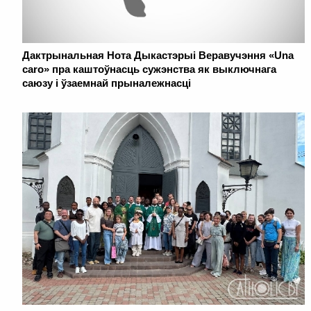
Дактрынальная Нота Дыкастэрыі Веравучэння «Una
caro» пра каштоўнасць сужэнства як выключнага
саюзу і ўзаемнай прыналежнасці