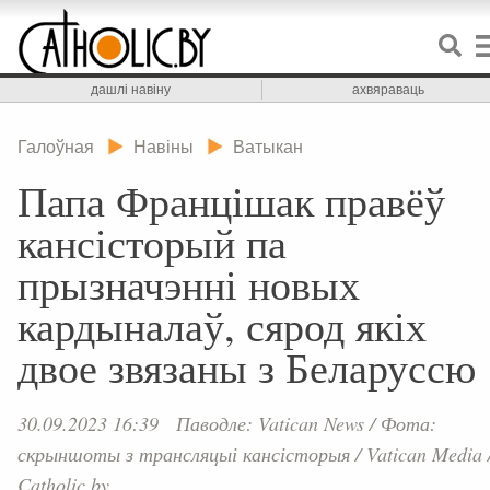
дашлі навіну
ахвяраваць
Галоўная
Навіны
Ватыкан
Папа Францішак правёў
кансісторый па
прызначэнні новых
кардыналаў, сярод якіх
двое звязаны з Беларуссю
30.09.2023 16:39
Паводле: Vatican News
/
Фота:
скрыншоты з трансляцыі кансісторыя / Vatican Media
Catholic.by