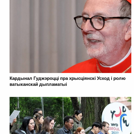
Кардынал Гуджэроцці пра хрысціянскі Усход і ролю
ватыканскай дыпламатыі