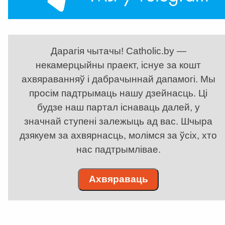
Дарагія чытачы! Catholic.by —
некамерцыйны праект, існуе за кошт
ахвяраванняў і дабрачыннай дапамогі. Мы
просім падтрымаць нашу дзейнасць. Ці
будзе наш партал існаваць далей, у
значнай ступені залежыць ад вас. Шчыра
дзякуем за ахвярнасць, молімся за ўсіх, хто
нас падтрымлівае.
Ахвяраваць