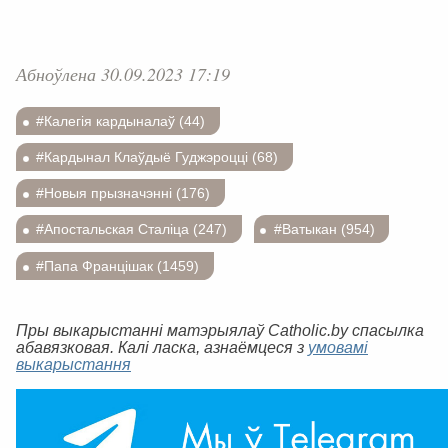
Абноўлена 30.09.2023 17:19
#Калегія кардыналаў (44)
#Кардынал Клаўдыё Гуджэроцці (68)
#Новыя прызначэнні (176)
#Апостальская Сталіца (247)
#Ватыкан (954)
#Папа Францішак (1459)
Пры выкарыстанні матэрыялаў Catholic.by спасылка
абавязковая. Калі ласка, азнаёмцеся з
умовамі
выкарыстання