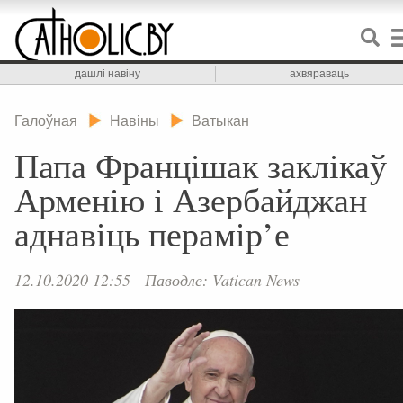
дашлі навіну
ахвяраваць
Галоўная
Навіны
Ватыкан
Папа Францішак заклікаў
Арменію і Азербайджан
аднавіць перамір’е
12.10.2020 12:55
Паводле: Vatican News