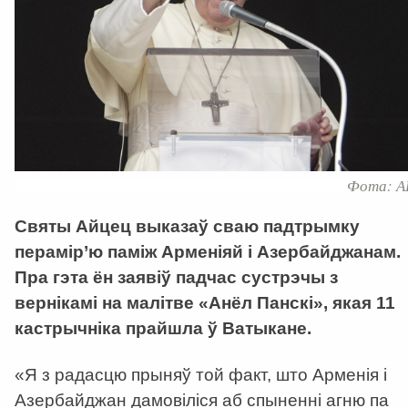
Фота: А
Святы Айцец выказаў сваю падтрымку
перамір’ю паміж Арменіяй і Азербайджанам.
Пра гэта ён заявіў падчас сустрэчы з
вернікамі на малітве «Анёл Панскі», якая 11
кастрычніка прайшла ў Ватыкане.
«Я з радасцю прыняў той факт, што Арменія і
Азербайджан дамовіліся аб спыненні агню па