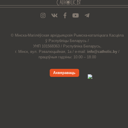
© Мiнска-Магiлёўская
архiдыяцэзiя
Рымска-каталіцкага
Касцёла
ў Рэспубліцы Беларусь /
УНП 101568363 /
Рэспубліка Беларусь,
г. Мінск, вул. Рэвалюцыйная, 1а /
e-mail:
info@catholic.by
/
працоўныя гадзіны: 10.00 – 18.00
Ахвяраваць