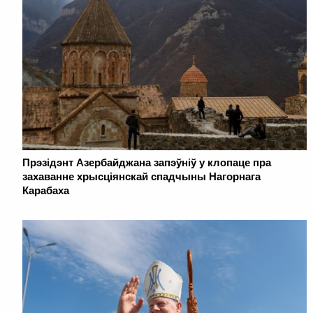
Прэзідэнт Азербайджана запэўніў у клопаце пра
захаванне хрысціянскай спадчыны Нагорнага
Карабаха