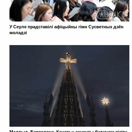
У Сеуле прадставілі афіцыйны гімн Сусветных дзён
моладзі
Мадрыд, Барселона, Канары: акцэнты будучага візіту