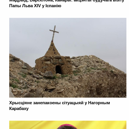
Папы Льва XIV у Іспанію
Хрысціяне занепакоены сітуацыяй у Нагорным
Карабаху