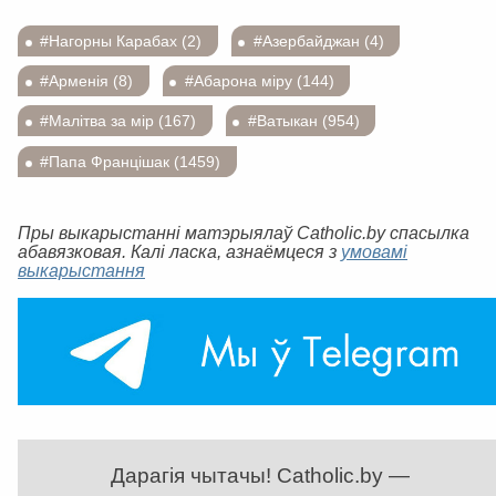
#Нагорны Карабах (2)
#Азербайджан (4)
#Арменія (8)
#Абарона міру (144)
#Малітва за мір (167)
#Ватыкан (954)
#Папа Францішак (1459)
Пры выкарыстанні матэрыялаў Catholic.by спасылка
абавязковая. Калі ласка, азнаёмцеся з
умовамі
выкарыстання
Дарагія чытачы! Catholic.by —