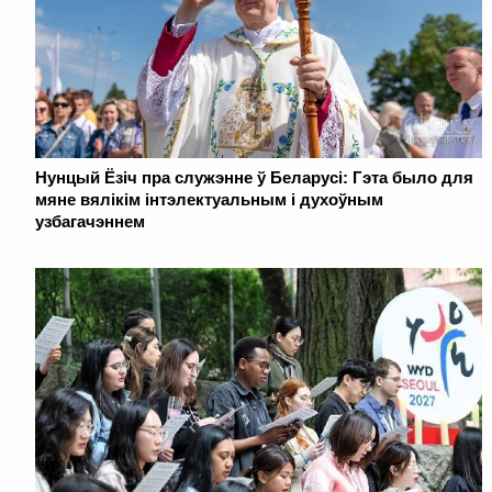
Нунцый Ёзіч пра служэнне ў Беларусі: Гэта было для
мяне вялікім інтэлектуальным і духоўным
узбагачэннем