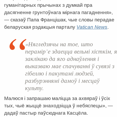
гуманітарных прычынах з думкай пра
дасягненне грунтоўнага мірнага пагаднення»,
— сказаў Папа Францішак, чые словы перадае
беларуская рэдакцыя парталу
Vatican News
.
«Нягледзячы на тое, што
перамір’е здаецца вельмі хісткім, я
заклікаю да яго аднаўлення і
выказваю мае спачуванні ў сувязі з
гібеллю і пакутамі людзей,
разбурэннямі дамоў і месцаў
культу.
Малюся і запрашаю маліцца за ахвяраў і ўсіх
тых, чыё жыццё знаходзіцца ў небяспецы», —
дадаў пастыр паўсюднага Касцёла.