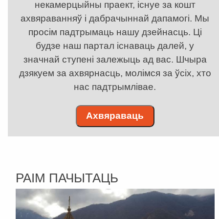
некамерцыйны праект, існуе за кошт
ахвяраванняў і дабрачыннай дапамогі. Мы
просім падтрымаць нашу дзейнасць. Ці
будзе наш партал існаваць далей, у
значнай ступені залежыць ад вас. Шчыра
дзякуем за ахвярнасць, молімся за ўсіх, хто
нас падтрымлівае.
Ахвяраваць
РАІМ ПАЧЫТАЦЬ