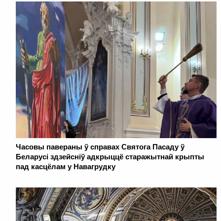
Часовы павераны ў справах Святога Пасаду ў
Беларусі здзейсніў адкрыццё старажытнай крыпты
пад касцёлам у Навагрудку