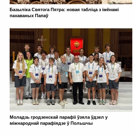
Базыліка Святога Пятра: новая табліца з імёнамі
пахаваных Папаў
Моладзь гродзенскай парафіі ўзяла ўдзел у
міжнароднай парафіядзе ў Польшчы