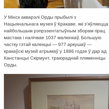
У Мінск акварэлі Орды прыбылі з
Нацыянальнага музея ў Кракаве, які з’яўляецца
найбольшым рэпрэзентатыўным зборам прац
мастака і налічвае 1037 малюнкаў. Большую
частку гэтай калекцыі — 977 аркушаў —
кракаўскі музей атрымаў у 1886 годзе ў дар ад
Канстанцыі Скірмунт, траюраднай пляменніцы
Орды.