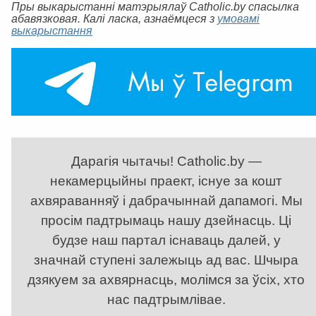
Пры выкарыстанні матэрыялаў Catholic.by спасылка
абавязковая. Калі ласка, азнаёмцеся з
умовамі
выкарыстання
Дарагія чытачы! Catholic.by —
некамерцыйны праект, існуе за кошт
ахвяраванняў і дабрачыннай дапамогі. Мы
просім падтрымаць нашу дзейнасць. Ці
будзе наш партал існаваць далей, у
значнай ступені залежыць ад вас. Шчыра
дзякуем за ахвярнасць, молімся за ўсіх, хто
нас падтрымлівае.