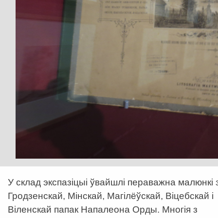
У склад экспазіцыі ўвайшлі пераважна малюнкі 
Гродзенскай, Мінскай, Магілёўскай, Віцебскай і
Віленскай папак Напалеона Орды. Многія з