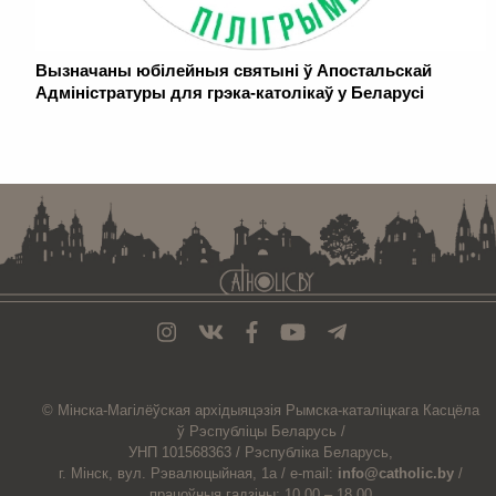
Вызначаны юбілейныя святыні ў Апостальскай
Адміністратуры для грэка-католікаў у Беларусі
. . . . . . . . . . . . . . . . . . . . . . . . . . . . . . . . . . . . . . . . . . . . . . . . . . . . . . . . . . . . .
© Мiнска-Магiлёўская
архiдыяцэзiя
Рымска-каталіцкага
Касцёла
ў Рэспубліцы Беларусь /
УНП 101568363 /
Рэспубліка Беларусь,
г. Мінск, вул. Рэвалюцыйная, 1а /
e-mail:
info@catholic.by
/
працоўныя гадзіны: 10.00 – 18.00