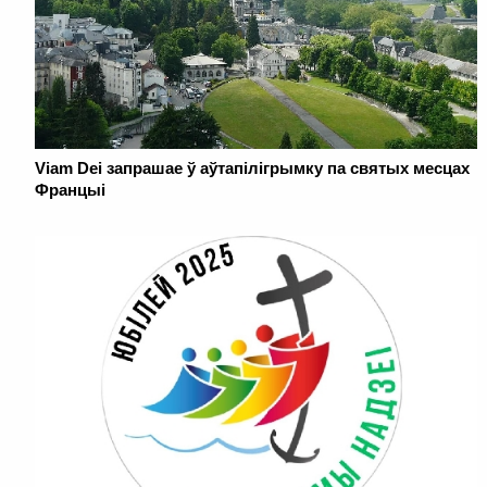
Viam Dei запрашае ў аўтапілігрымку па святых месцах
Францыі