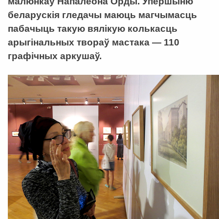
малюнкаў Напалеона Орды. Упершыню
беларускія гледачы маюць магчымасць
пабачыць такую вялікую колькасць
арыгінальных твораў мастака — 110
графічных аркушаў.