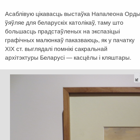
Асаблівую цікавасць выстаўка Напалеона Орд
ўяўляе для беларускіх католікаў, таму што
большасць прадстаўленых на экспазіцыі
графічных малюнкаў паказваюць, як у пачатку
XIX ст. выглядалі помнікі сакральнай
архітэктуры Беларусі — касцёлы і кляштары.