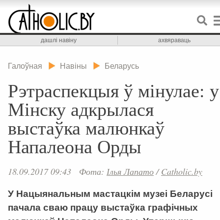
дашлі навіну
ахвяраваць
Галоўная
Навіны
Беларусь
Рэтраспекцыя ў мінулае: у
Мінску адкрылася
выстаўка малюнкаў
Напалеона Орды
18.09.2017 09:43
Фота:
Ілья Лапато
/
Catholic.by
У Нацыянальным мастацкім музеі Беларусі
пачала сваю працу выстаўка графічных