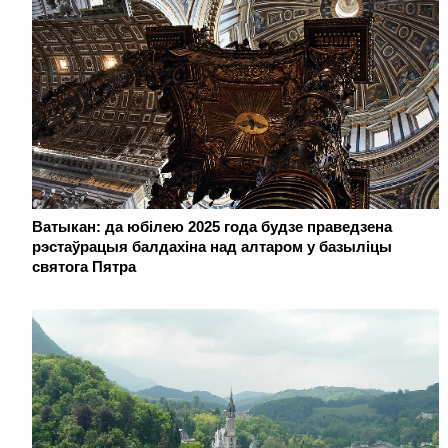
Ватыкан: да юбілею 2025 года будзе праведзена
рэстаўрацыя балдахіна над алтаром у базыліцы
святога Пятра