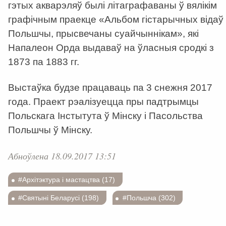
гэтых акварэляў былі літаграфаваны ў вялікім
графічным праекце «Альбом гістарычных відаў
Польшчы, прысвечаны суайчыннікам», які
Напалеон Орда выдаваў на ўласныя сродкі з
1873 па 1883 гг.
Выстаўка будзе працаваць па 3 снежня 2017
года. Праект рэалізуецца пры падтрымцы
Польскага Інстытута ў Мінску і Пасольства
Польшчы ў Мінску.
Абноўлена 18.09.2017 13:51
#Архітэктура і мастацтва (17)
#Святыні Беларусі (198)
#Польшча (302)