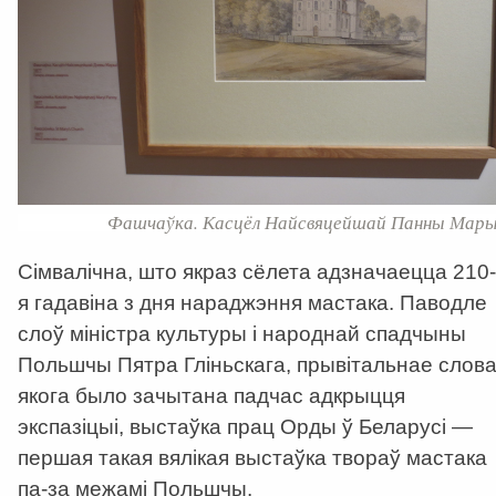
Фашчаўка. Касцёл Найсвяцейшай Панны Мары
Сімвалічна, што якраз сёлета адзначаецца 210-
я гадавіна з дня нараджэння мастака. Паводле
слоў міністра культуры і народнай спадчыны
Польшчы Пятра Гліньскага, прывітальнае слов
якога было зачытана падчас адкрыцця
экспазіцыі, выстаўка прац Орды ў Беларусі —
першая такая вялікая выстаўка твораў мастака
па-за межамі Польшчы.