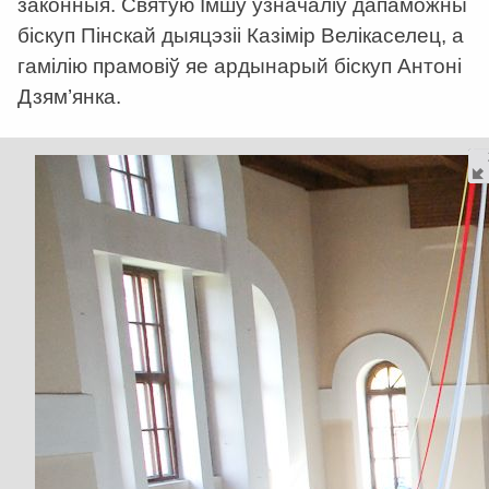
законныя. Святую Імшу ўзначаліў дапаможны
біскуп Пінскай дыяцэзіі Казімір Велікаселец, а
гамілію прамовіў яе ардынарый біскуп Антоні
Дзям’янка.