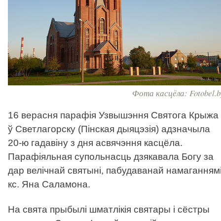
Фота касцёла: Fotobel.b
16 верасня парафія Узвышэння Святога Крыжа
ў Светлагорску (Пінская дыяцэзія) адзначыла
20-ю гадавіну з дня асвячэння касцёла.
Парафіяльная супольнасць дзякавала Богу за
дар велічнай святыні, пабудаванай намаганням
кс. Яна Саламона.
На свята прыбылі шматлікія святары і сёстры