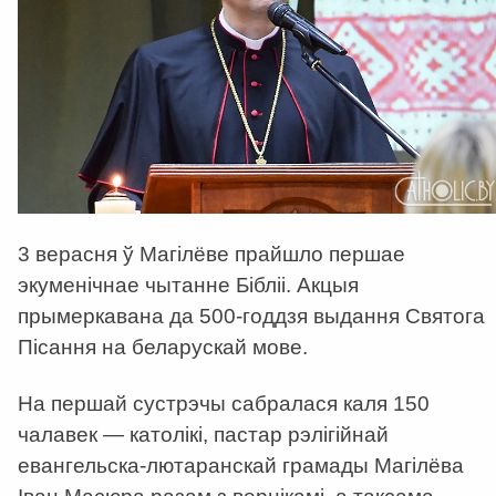
3 верасня ў Магілёве прайшло першае
экуменічнае чытанне Бібліі. Акцыя
прымеркавана да 500-годдзя выдання Святога
Пісання на беларускай мове.
На першай сустрэчы сабралася каля 150
чалавек — католікі, пастар рэлігійнай
евангельска-лютаранскай грамады Магілёва