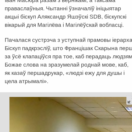
Іван Масюра разам з вернікамі, а таксама
праваслаўныя. Чытанні ўзначаліў ініцыятар
акцыі біскуп Аляксандр Яшэўскі SDB, біскупскі
вікарый для Магілёва і Магілёўскай вобласці.
Пачалася сустрэча з уступнай прамовы іерарха
Біскуп падкрэсліў, што Францішак Скарына пер
за ўсё клапаціўся пра тое, каб перадаць людзя
Божае слова на зразумелай роднай мове, каб,
як казаў першадрукар, «людзі ежу для душы і
цела атрымалі».