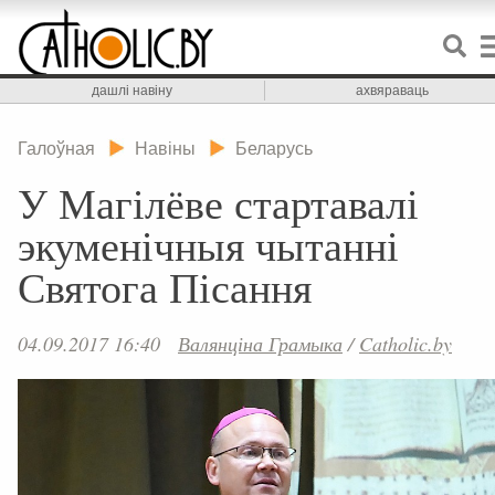
дашлі навіну
ахвяраваць
Галоўная
Навіны
Беларусь
У Магілёве стартавалі
экуменічныя чытанні
Святога Пісання
04.09.2017 16:40
Валянціна Грамыка
/
Catholic.by