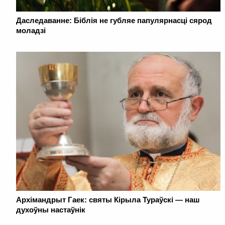
Даследаванне: Біблія не губляе папулярнасці сярод
моладзі
Архімандрыт Гаек: святы Кірыла Тураўскі — наш
духоўны настаўнік