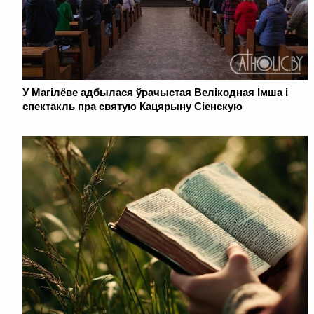
У Магілёве адбылася ўрачыстая Велікодная Імша і
спектакль пра святую Кацярыну Сіенскую