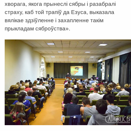
хворага, якога прынеслі сябры і разабралі
страху, каб той трапіў да Езуса, выказала
вялікае здзіўленне і захапленне такім
прыкладам сяброўства».