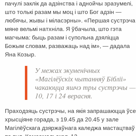
пачулі заклік да адзінства і аднойчы зразумелі,
што толькі разам мы моц і што Бог адзін —
любячы, жывы і міласэрны». «Першая сустрэча
мяне вельмі натхніла. Я ўбачыла, што гэта
магчыма: быць разам і супольна дзяліцца
Божым словам, разважаць над ім», — дадала
Яна Козыр.
У межах экуменічных
«Магілёўскіх чытанняў Бібліі»
чакаюцца яшчэ тры сустрэчы —
10, 17 і 24 верасня.
Праходзяць сустрэчы, на якія запрашаюцца ўсе
хрысціяне горада, з 19.45 да 20.45 у зале
Магілёўскага дзяржаўнага каледжа мастацтваў