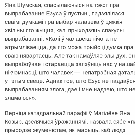
Яна Шумская, спасылаючыся на тэкст пра
выпрабаванне Езуса ў пустыні, падзялілася
сваімі думкамі пра выбар чалавека ў цяжкія
хвіліны яго жыцця, калі прыходзяць спакусы і
выпрабаванні: «Калі ў чалавека нічога не
атрымліваецца, да яго можа прыйсці думка пра
сваю нявартасць. Але так намаўляе злы дух, ён
выпрабоўвае і стараецца запэўніць нас у наша
нікчэмнасці, што чалавек — непатрэбная дэтал
у гэтым свеце. Аднак тое, што Езус не паддаўс
выпрабаванням злога, дае і мне надзею, што н
зламаюся».
Верніца катэдральнай парафіі ў Магілёве Яна
Козыр, дзелячыся ўражаннямі, назвала сябе «п
прыродзе экуменістам, які марыць, каб людзі