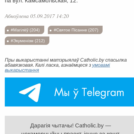
па вул. Камсамольская, 12.
Абноўлена 05.09.2017 14:20
#Магілёў (204)
#Святое Пісанне (207)
#Экуменізм (212)
Пры выкарыстанні матэрыялаў Catholic.by спасылка
абавязковая. Калі ласка, азнаёмцеся з
умовамі
выкарыстання
Дарагія чытачы! Catholic.by —
некамерцыйны праект, існуе за кошт