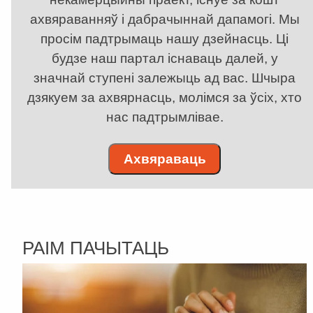
ахвяраванняў і дабрачыннай дапамогі. Мы
просім падтрымаць нашу дзейнасць. Ці
будзе наш партал існаваць далей, у
значнай ступені залежыць ад вас. Шчыра
дзякуем за ахвярнасць, молімся за ўсіх, хто
нас падтрымлівае.
Ахвяраваць
РАІМ ПАЧЫТАЦЬ