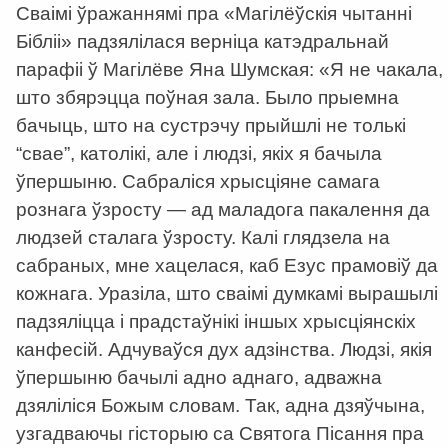
Сваімі ўражаннямі пра «Магілёўскія чытанні
Бібліі» падзялілася верніца катэдральнай
парафіі ў Магілёве Яна Шумская: «Я не чакала,
што збярэцца поўная зала. Было прыемна
бачыць, што на сустрэчу прыйшлі не толькі
“свае”, католікі, але і людзі, якіх я бачыла
ўпершыню. Сабраліся хрысціяне самага
рознага ўзросту — ад маладога пакалення да
людзей сталага ўзросту. Калі глядзела на
сабраных, мне хацелася, каб Езус прамовіў да
кожнага. Уразіла, што сваімі думкамі вырашылі
падзяліцца і прадстаўнікі іншых хрысціянскіх
канфесій. Адчуваўся дух адзінства. Людзі, якія
ўпершыню бачылі адно аднаго, адважна
дзяліліся Божым словам. Так, адна дзяўчына,
узгадваючы гісторыю са Святога Пісання пра