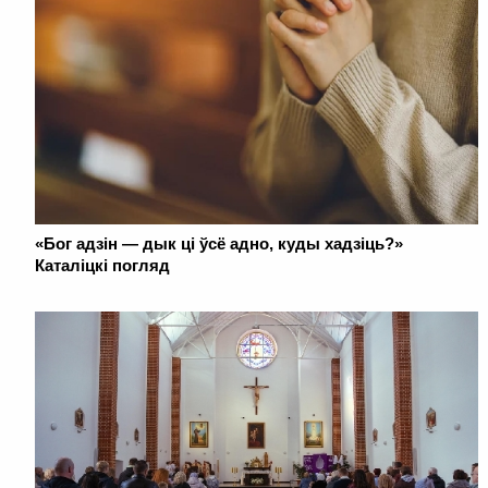
«Бог адзін — дык ці ўсё адно, куды хадзіць?»
Каталіцкі погляд