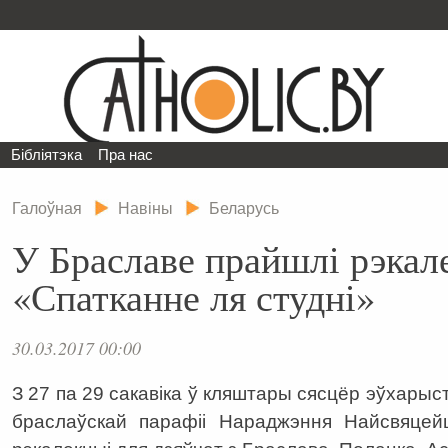
Бібліятэка
Пра нас
Галоўная
Навіны
Беларусь
У Браславе прайшлі рэкал
«Спатканне ля студні»
30.03.2017 00:00
З 27 па 29 сакавіка ў кляштары сясцёр эўхарыст
браслаўскай парафіі Нараджэння Найсвяце