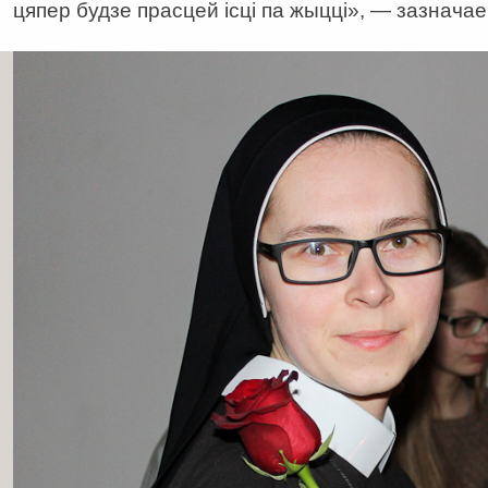
цяпер будзе прасцей ісці па жыцці», — зазнача