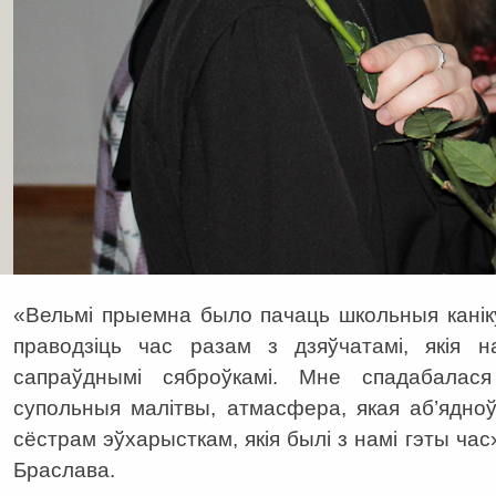
«Вельмi прыемна было пачаць школьныя канi
праводзiць час разам з дзяўчатамі, якiя 
сапраўднымi сяброўкамi. Мне спадабалася
супольныя малiтвы, атмасфера, якая аб’ядноўв
сёстрам эўхарысткам, якiя былі з намі гэты час
Браслава.