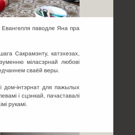
з Евангелля паводле Яна пра
шага Сакрамэнту, катэхезах,
зуменню міласэрнай любові
ведчаннем сваёй веры.
і дом-інтэрнат для пажылых
евамі і сцэнкай, пачаставалі
мі рукамі.