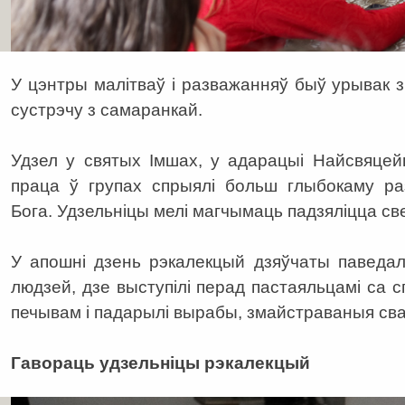
У цэнтры малітваў і разважанняў быў урывак 
сустрэчу з самаранкай.
Удзел у святых Імшах, у адарацыі Найсвяцей
праца ў групах спрыялі больш глыбокаму ра
Бога. Удзельніцы мелі магчымаць падзяліцца с
У апошні дзень рэкалекцый дзяўчаты паведал
людзей, дзе выступілі перад пастаяльцамі са сп
печывам і падарылі вырабы, змайстраваныя сваі
Гавораць удзельніцы рэкалекцый