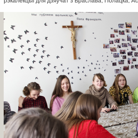
рэкалекцыі для дзяўчат з Браслава, Полацка, Ас