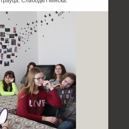
траўца, Слабодкі і Мінска.