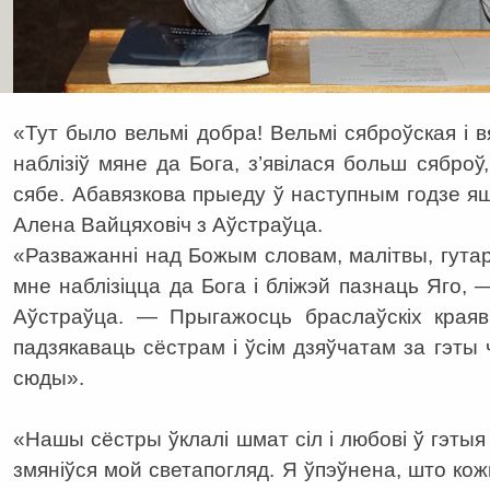
«Тут было вельмі добра! Вельмі сяброўская і 
наблізіў мяне да Бога, з’явілася больш сябро
сябе. Абавязкова прыеду ў наступным годзе яш
Алена Вайцяховіч з Аўстраўца.
«Разважанні над Божым словам, малітвы, гутар
мне наблізіцца да Бога і бліжэй пазнаць Яго, 
Аўстраўца. — Прыгажосць браслаўскіх краяв
падзякаваць сёстрам і ўсім дзяўчатам за гэты
сюды».
«Нашы сёстры ўклалі шмат сіл і любові ў гэтыя
змяніўся мой светапогляд. Я ўпэўнена, што кож