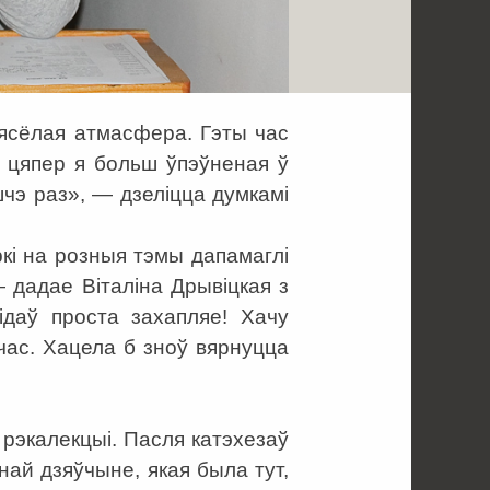
вясёлая атмасфера. Гэты час
ў, цяпер я больш ўпэўненая ў
чэ раз», — дзеліцца думкамі
кі на розныя тэмы дапамаглі
— дадае Віталіна Дрывіцкая з
ідаў проста захапляе! Хачу
 час. Хацела б зноў вярнуцца
 рэкалекцыі. Пасля катэхезаў
най дзяўчыне, якая была тут,