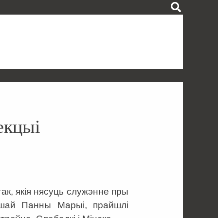
екцыі
ак, якія нясуць служэнне пры
йшай Панны Марыі, прайшлі