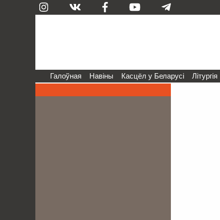
Галоўная
Навіны
Касцёл у Беларусі
Літургія