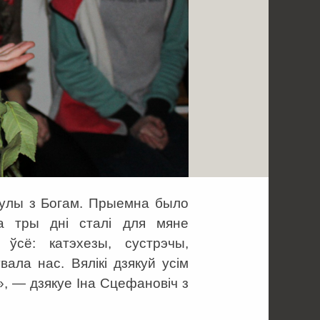
кулы з Богам. Прыемна было
на тры днi сталi для мяне
 ўсё: катэхезы, сустрэчы,
ала нас. Вялiкi дзякуй усiм
», — дзякуе Іна Сцефановіч з