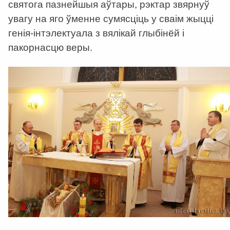
святога пазнейшыя аўтары, рэктар звярнуў
увагу на яго ўменне сумясціць у сваім жыцці
генія-інтэлектуала з вялікай глыбінёй і
пакорнасцю веры.