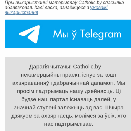
Пры выкарыстанні матэрыялаў Catholic.by спасылка
абавязковая. Калі ласка, азнаёмцеся з
умовамі
выкарыстання
Дарагія чытачы! Catholic.by —
некамерцыйны праект, існуе за кошт
ахвяраванняў і дабрачыннай дапамогі. Мы
просім падтрымаць нашу дзейнасць. Ці
будзе наш партал існаваць далей, у
значнай ступені залежыць ад вас. Шчыра
дзякуем за ахвярнасць, молімся за ўсіх, хто
нас падтрымлівае.