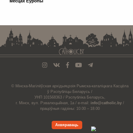
месцах Еўропы
. . . . . . . . . . . . . . . . . . . . . . . . . . . . . . . . . . . . . . . . . . . . . . . . . . . . . . . . . . . . .
© Мiнска-Магiлёўская
архiдыяцэзiя
Рымска-каталіцкага
Касцёла
ў Рэспубліцы Беларусь /
УНП 101568363 /
Рэспубліка Беларусь,
г. Мінск, вул. Рэвалюцыйная, 1а /
e-mail:
info@catholic.by
/
працоўныя гадзіны: 10.00 – 18.00
Ахвяраваць