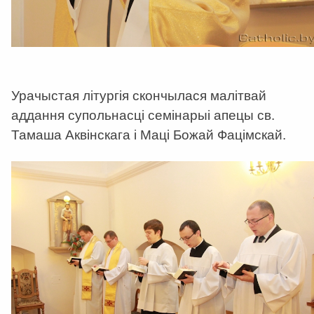
Урачыстая літургія скончылася малітвай
аддання супольнасці семінарыі апецы св.
Тамаша Аквінскага і Маці Божай Фацімскай.