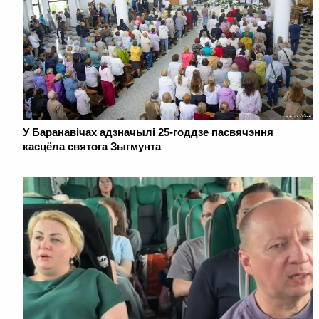
У Баранавічах адзначылі 25-годдзе пасвячэння
касцёла святога Зыгмунта