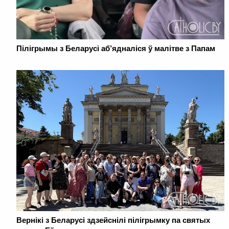
Пілігрымы з Беларусі аб’ядналіся ў малітве з Папам
Вернікі з Беларусі здзейснілі пілігрымку па святых