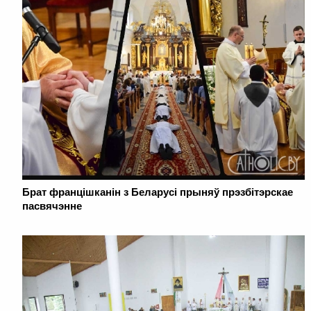
Брат францішканін з Беларусі прыняў прэзбітэрскае
пасвячэнне