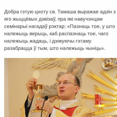
Добра гэтую цноту св. Тамаша выражае адзін з
яго жыццёвых дэвізаў, пра які навучэнцам
семінарыі нагадаў рэктар: «Пазнаць тое, у што
належыць верыць, каб распазнаць тое, чаго
належыць жадаць, і дзякуючы гэтаму
разабрацца ў тым, што належыць чыніць».