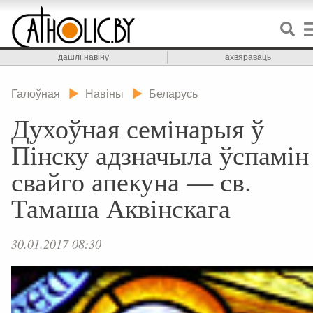
дашлі навіну
ахвяраваць
Галоўная
Навіны
Беларусь
Духоўная семінарыя ў
Пінску адзначыла ўспамін
свайго апекуна — св.
Тамаша Аквінскага
30.01.2017 08:30