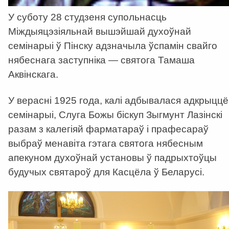
У суботу 28 студзеня супольнасць
Міждыяцэзіяльнай вышэйшай духоўнай
семінарыі ў Пінску адзначыла ўспамін свайго
нябеснага заступніка — святога Тамаша
Аквінскага.
У верасні 1925 года, калі адбывалася адкрыццё
семінарыі, Слуга Божы біскуп Зыгмунт Лазінскі
разам з калегіяй фарматараў і прафесараў
выбраў менавіта гэтага святога нябесным
апекуном духоўнай установы ў падрыхтоўцы
будучых святароў для Касцёла ў Беларусі.