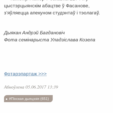
цыстэрцыянскім абацтве ў Фасанове,
з’яўляецца апекуном студэнтаў і тэолагаў.
Дыякан Андрэй Багдановіч
Фота семінарыста Уладзіслава Козела
Фотарэпартаж >>>
Абноўлена 05.06.2017 13:39
#Пінская дыяцэзія (651)