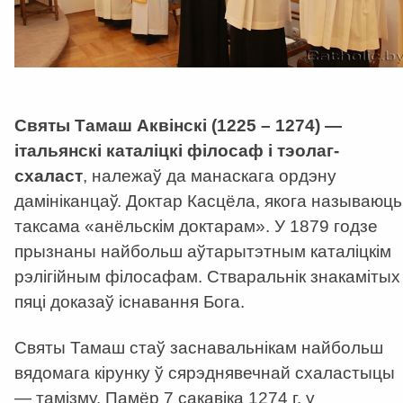
Святы Тамаш Аквінскі (1225 – 1274) —
італьянскі каталіцкі філосаф і тэолаг-
схаласт
, належаў да манаскага ордэну
дамініканцаў. Доктар Касцёла, якога называюць
таксама «анёльскім доктарам». У 1879 годзе
прызнаны найбольш аўтарытэтным каталіцкім
рэлігійным філосафам. Стваральнік знакамітых
пяці доказаў існавання Бога.
Святы Тамаш стаў заснавальнікам найбольш
вядомага кірунку ў сярэднявечнай схаластыцы
— тамізму. Памёр 7 сакавіка 1274 г. у