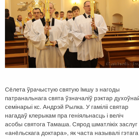
Сёлета ўрачыстую святую Імшу з нагоды
патранальнага свята ўзначаліў рэктар духоўна
семінарыі кс. Андрэй Рылка. У гаміліі святар
нагадаў клерыкам пра геніяльнасць і веліч
асобы святога Тамаша. Сярод шматлікіх заслуг
«анёльскага доктара», як часта называлі гэтага