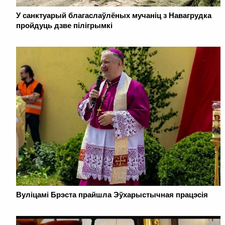
У санктуарый благаслаўлёных мучаніц з Навагрудка
пройдуць дзве пілігрымкі
Вуліцамі Брэста прайшла Эўхарыстычная працэсія