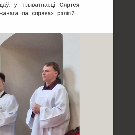
адаў, у прыватнасці
Сяргея
жанага па справах рэлігій і