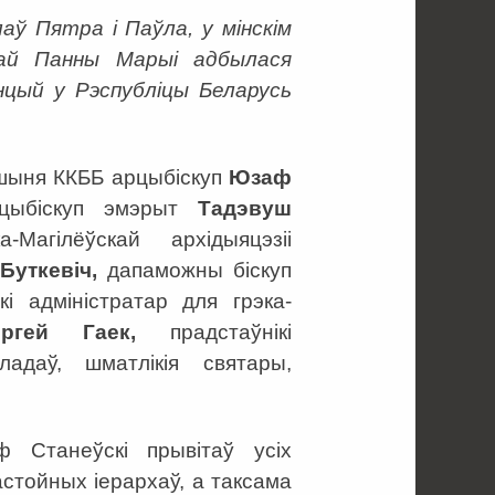
ў Пятра і Паўла, у мінскім
шай Панны Марыі адбылася
нцый у Рэспубліцы Беларусь
шыня ККББ арцыбіскуп
Юзаф
арцыбіскуп эмэрыт
Тадэвуш
Магілёўскай архідыяцэзіі
Буткевіч,
дапаможны біскуп
кі адміністратар для грэка-
яргей Гаек,
прадстаўнікі
адаў, шматлікія святары,
 Станеўскі прывітаў усіх
астойных іерархаў, а таксама