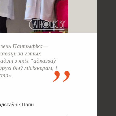
дзень Пантыфіка—
каваць за гэтых
адзін з якіх “адказваў
ругі быў місіянерам, і
ста»,
адстаўнік Папы.