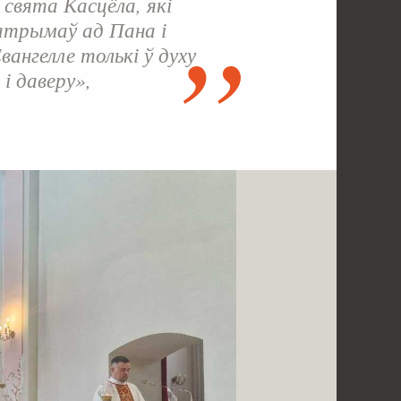
 свята Касцёла, які
атрымаў ад Пана і
ангелле толькі ў духу
 і даверу»,