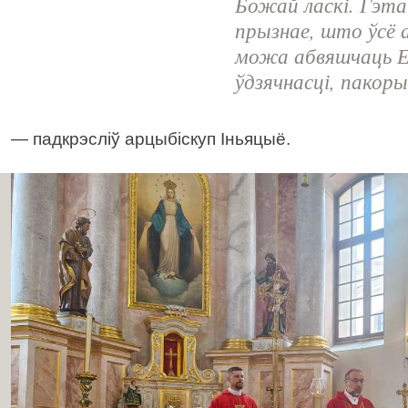
Божай ласкі. Гэта
прызнае, што ўсё 
можа абвяшчаць Ев
ўдзячнасці, пакоры
— падкрэсліў арцыбіскуп Іньяцыё.