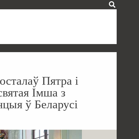
осталаў Пятра і
святая Імша з
нцыя ў Беларусі