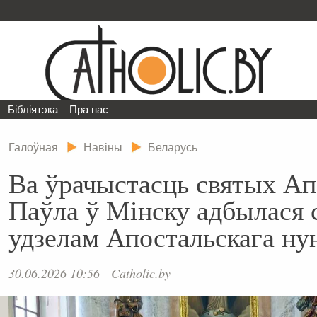
Бібліятэка
Пра нас
Галоўная
Навіны
Беларусь
Ва ўрачыстасць святых Ап
Паўла ў Мінску адбылася 
удзелам Апостальскага ну
30.06.2026 10:56
Catholic.by