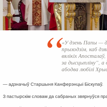
«У дзень Папы — 
прыходзім, каб дзя
вялікіх Апосталаў, 
за дысцыпліну”, а д
абодва любілі Хры
— адзначыў Старшыня Канферэнцыі Біскупаў.
З пастырскім словам да сабраных звярнуўся пр