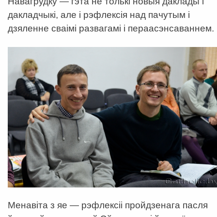
Навагрудку — гэта не толькі новыя даклады і
дакладчыкі, але і рэфлексія над пачутым і
дзяленне сваімі развагамі і пераасэнсаваннем.
Менавіта з яе — рэфлексіі пройдзенага пасля