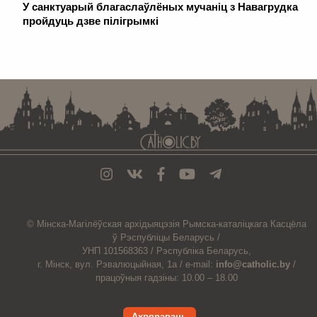
У санктуарый благаслаўлёных мучаніц з Навагрудка
пройдуць дзве пілігрымкі
. . . . . . . . . . . . . . . . . . . . . . . . . . . . . . . . . . . . . . . . . . . . . . . . . . . . . . . . . . . . .
© Мiнска-Магiлёўская
архiдыяцэзiя
Рымска-каталіцкага
Касцёла
ў Рэспубліцы Беларусь /
УНП 101568363 /
Рэспубліка Беларусь,
г. Мінск, вул. Рэвалюцыйная, 1а /
e-mail:
info@catholic.by
/
працоўныя гадзіны: 10.00 – 18.00
Ахвяраваць