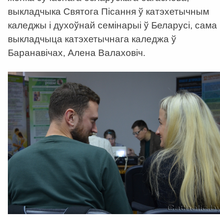
выкладчыка Святога Пісання ў катэхетычным
каледжы і духоўнай семінарыі ў Беларусі, сама
выкладчыца катэхетычнага каледжа ў
Баранавічах, Алена Валаховіч.