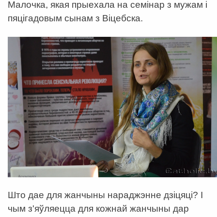
Малочка, якая прыехала на семінар з мужам і
пяцігадовым сынам з Віцебска.
Што дае для жанчыны нараджэнне дзіцяці? І
чым з'яўляецца для кожнай жанчыны дар