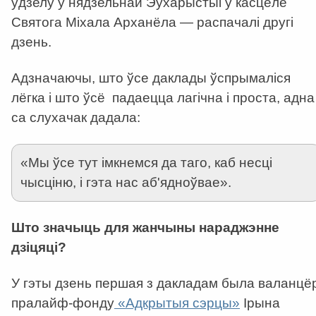
ўдзелу ў нядзельнай Эўхарыстыі ў касцёле
Святога Міхала Арханёла — распачалі другі
дзень.
Адзначаючы, што ўсе даклады ўспрымаліся
лёгка і што ўсё падаецца лагічна і проста, адна
са слухачак дадала:
«Мы ўсе тут імкнемся да таго, каб несці
чысціню, і гэта нас аб'ядноўвае».
Што значыць для жанчыны нараджэнне
дзіцяці?
У гэты дзень першая з дакладам была валанцё
пралайф-фонду
«Адкрытыя сэрцы»
Ірына