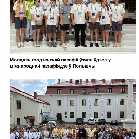
Моладзь гродзенскай парафіі ўзяла ўдзел у
міжнароднай парафіядзе ў Польшчы