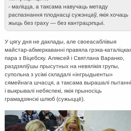
- маліцца, а таксама навучаць метаду
распазнання плоднасці сужэнцаў, якія хочаць
жыць без граху — без кантрацэпцыі.
У цягу дня не даклады, але своеасаблівыя
майстар-абмеркаванні правяла грэка-каталіцка
пара з Віцебску. Аляксей і Святлана Варанко,
раздзяліўшы прысутных на невялікія групы,
супольна з усімі складалі «інгрыдыенты»
сямейнага шчасця, а таксама вырашалі пытанн
і выкрывалі небяспекі, якія прыносіць
грамадзянскі шлюб (сужыццё).