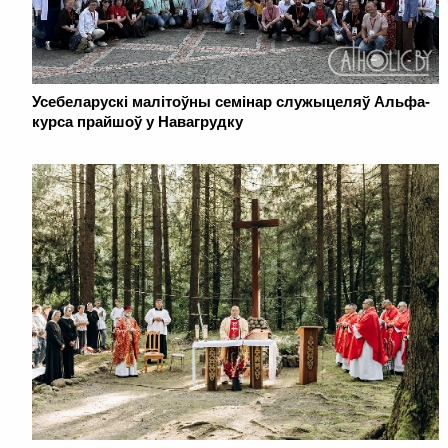
Усебеларускі малітоўны семінар служыцеляў Альфа-
курса прайшоў у Навагрудку