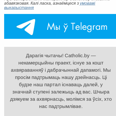
абавязковая. Калі ласка, азнаёмцеся з
умовамі
выкарыстання
Дарагія чытачы! Catholic.by —
некамерцыйны праект, існуе за кошт
ахвяраванняў і дабрачыннай дапамогі. Мы
просім падтрымаць нашу дзейнасць. Ці
будзе наш партал існаваць далей, у
значнай ступені залежыць ад вас. Шчыра
дзякуем за ахвярнасць, молімся за ўсіх, хто
нас падтрымлівае.