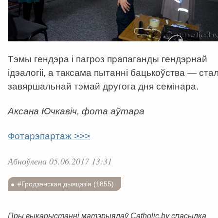
Тэмы гендэра і пагроз прапаганды гендэрнай
ідэалогіі, а таксама пытанні бацькоўства — стал
завяршальнай тэмай другога дня семінара.
Аксана Ючкавіч, фота аўтара
Фотарэпартаж >>>
Абноўлена 05.06.2017 13:31
#Гродзенская дыяцэзія (1855)
Пры выкарыстанні матэрыялаў Catholic.by спасылка