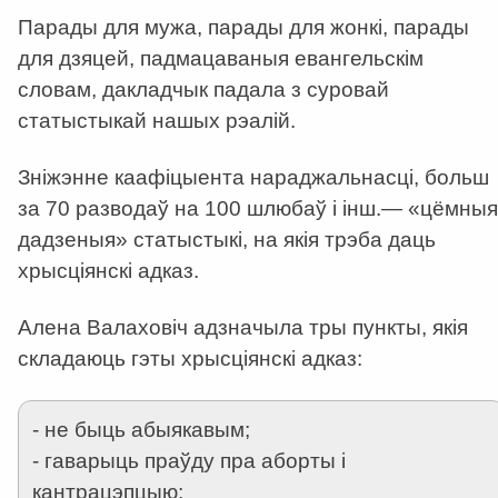
Парады для мужа, парады для жонкі, парады
для дзяцей, падмацаваныя евангельскім
словам, дакладчык падала з суровай
статыстыкай нашых рэалій.
Зніжэнне каафіцыента нараджальнасці, больш
за 70 разводаў на 100 шлюбаў і інш.— «цёмныя
дадзеныя» статыстыкі, на якія трэба даць
хрысціянскі адказ.
Алена Валаховіч адзначыла тры пункты, якія
складаюць гэты хрысціянскі адказ:
- не быць абыякавым;
- гаварыць праўду пра аборты і
кантрацэпцыю;