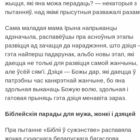
жыцця, які яна можа перадаць? — некаторыя з
пытанняў, над якімі прысутныя разважалі разам
Сама маладая мама Ірына напрыканцы
адзначыла, распавёўшы пра асноўныя этапы
развіцця ад зачацця да нараджэння, што дзіця 
гэта найперш падарунак, альбо новы этап, які
даецца не толькі для развіцця самой жанчыны,
але ўсёй сям'і. Дзіця — Божы дар, які даецца ў
патрэбны час канкрэтнай жанчыне, бо яна
здольная выканаць Божую волю, здольная і
гатовая прыняць гэта дзіця менавіта зараз.
Біблейскія парады для мужа, жонкі і дзяцей
Пра пытанне «Бібліі ў сужэнстве» распавяла
жонка сучаснага беларускага багаслова,