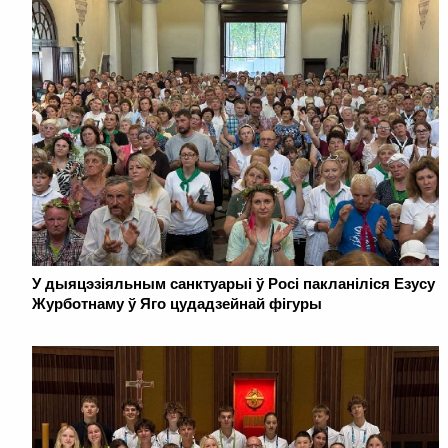
У дыяцэзіяльным санктуарыі ў Росі пакланіліся Езусу
Журботнаму ў Яго цудадзейнай фігуры