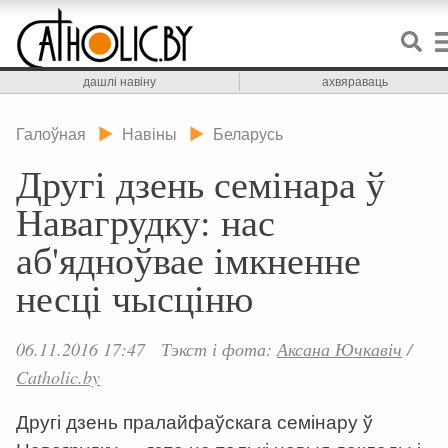
дашлі навіну
ахвяраваць
Галоўная
Навіны
Беларусь
Другі дзень семінара ў
Навагрудку: нас
аб'ядноўвае імкненне
несці чысціню
06.11.2016 17:47
Тэкст і фота:
Аксана Ючкавіч
/
Catholic.by
Другі дзень пралайфаўскага семінару ў