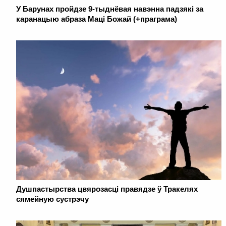
У Барунах пройдзе 9-тыднёвая навэнна падзякі за
каранацыю абраза Маці Божай (+праграма)
Душпастырства цвярозасці правядзе ў Тракелях
сямейную сустрэчу