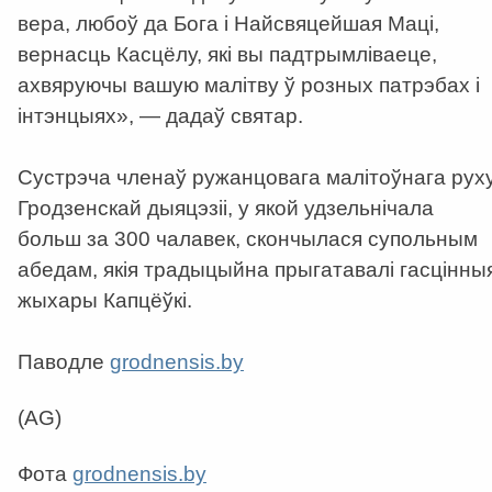
вера, любоў да Бога і Найсвяцейшая Маці,
вернасць Касцёлу, які вы падтрымліваеце,
ахвяруючы вашую малітву ў розных патрэбах і
інтэнцыях», — дадаў святар.
Сустрэча членаў ружанцовага малітоўнага рух
Гродзенскай дыяцэзіі, у якой удзельнічала
больш за 300 чалавек, скончылася супольным
абедам, якія традыцыйна прыгатавалі гасцінны
жыхары Капцёўкі.
Паводле
grodnensis.by
(AG)
Фота
grodnensis.by