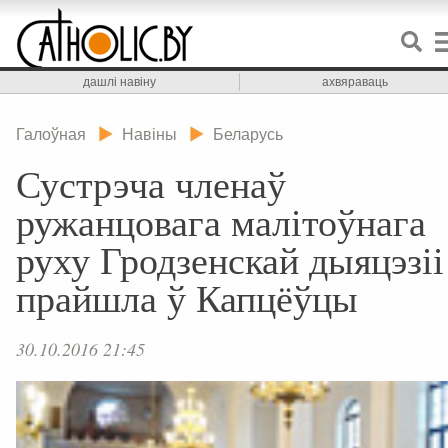
дашлі навіну
ахвяраваць
Галоўная
Навіны
Беларусь
Сустрэча членаў
ружанцовага малітоўнага
руху Гродзенскай дыяцэзіі
прайшла ў Капцёўцы
30.10.2016 21:45