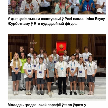
У дыяцэзіяльным санктуарыі ў Росі пакланіліся Езусу
Журботнаму ў Яго цудадзейнай фігуры
Моладзь гродзенскай парафіі ўзяла ўдзел у