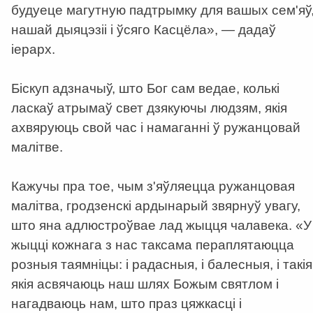
будуеце магутную падтрымку для вашых сем'яў
нашай дыяцэзіі і ўсяго Касцёла», — дадаў
іерарх.
Біскуп адзначыў, што Бог сам ведае, колькі
ласкаў атрымаў свет дзякуючы людзям, якія
ахвяруюць свой час і намаганні ў ружанцовай
малітве.
Кажучы пра тое, чым з'яўляецца ружанцовая
малітва, гродзенскі ардынарый звярнуў увагу,
што яна адлюстроўвае лад жыцця чалавека. «У
жыцці кожнага з нас таксама пераплятаюцца
рoзныя таямніцы: і радасныя, і балесныя, і такія
якія асвячаюць наш шлях Божым святлом і
нагадваюць нам, што праз цяжкасці і