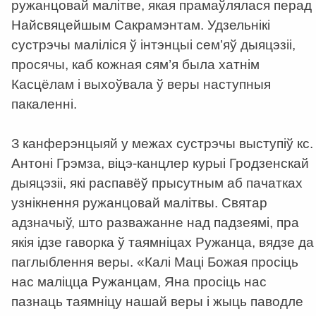
ружанцовай малітве, якая прамаўлялася перад
Найсвяцейшым Сакрамэнтам. Удзельнікі
сустрэчы маліліся ў інтэнцыі сем’яў дыяцэзіі,
просячы, каб кожная сям’я была хатнім
Касцёлам і выхоўвала ў веры наступныя
пакаленні.
З канферэнцыяй у межах сустрэчы выступіў кс.
Антоні Грэмза, віцэ-канцлер курыі Гродзенскай
дыяцэзіі, які распавёў прысутным аб пачатках
узнікнення ружанцовай малітвы. Святар
адзначыў, што разважанне над падзеямі, пра
якія ідзе гаворка ў таямніцах Ружанца, вядзе да
паглыблення веры. «Калі Маці Божая просіць
нас маліцца Ружанцам, Яна просіць нас
пазнаць таямніцу нашай веры і жыць паводле