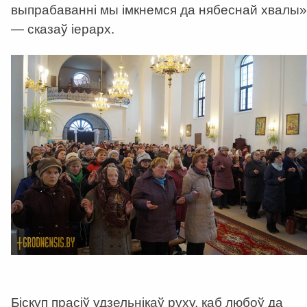
выпрабаванні мы імкнемся да нябеснай хвалы»
— сказаў іерарх.
Біскуп прасіў удзельнікаў руху, каб любоў да