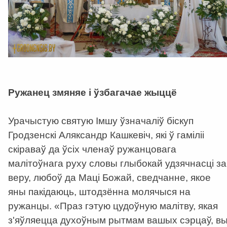
Ружанец змяняе і ўзбагачае жыццё
Урачыстую святую Імшу ўзначаліў біскуп
Гродзенскі Аляксандр Кашкевіч, які ў гаміліі
скіраваў да ўсіх членаў ружанцовага
малітоўнага руху словы глыбокай удзячнасці за
веру, любоў да Маці Божай, сведчанне, якое
яны пакідаюць, штодзённа молячыся на
ружанцы. «Праз гэтую цудоўную малітву, якая
з'яўляецца духоўным рытмам вашых сэрцаў, в