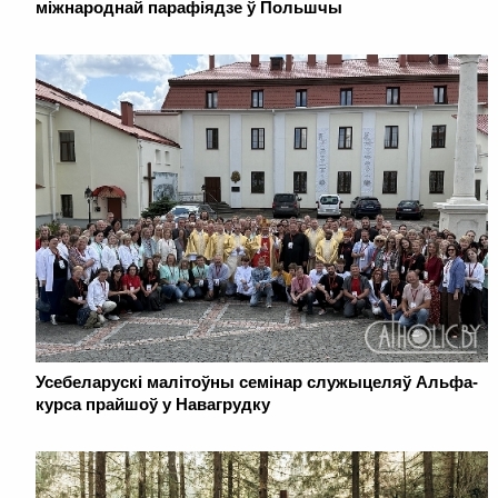
міжнароднай парафіядзе ў Польшчы
Усебеларускі малітоўны семінар служыцеляў Альфа-
курса прайшоў у Навагрудку