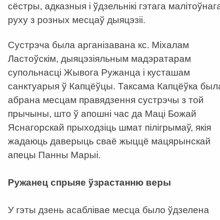
сёстры, адказныя і ўдзельнікі гэтага малітоўнаг
руху з розных месцаў дыяцэзіі.
Сустрэча была арганізавана кс. Міхалам
Ластоўскім, дыяцэзіяльным мадэратарам
супольнасці Жывога Ружанца і кусташам
санктуарыя ў Капцёўцы. Таксама Капцёўка был
абрана месцам правядзення сустрэчы з той
прычыны, што ў апошні час да Маці Божай
Яснагорскай прыходзіць шмат пілігрымаў, якія
жадаюць даверыць сваё жыццё мацярынскай
апецы Панны Марыі.
Ружанец спрыяе ўзрастанню веры
У гэты дзень асаблівае месца было ўдзелена