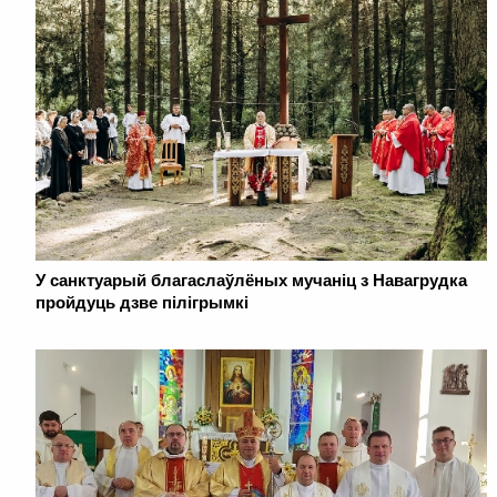
У санктуарый благаслаўлёных мучаніц з Навагрудка
пройдуць дзве пілігрымкі