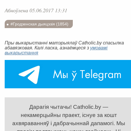
Абноўлена 05.06.2017 13:31
#Гродзенская дыяцэзія (1854)
Пры выкарыстанні матэрыялаў Catholic.by спасылка
абавязковая. Калі ласка, азнаёмцеся з
умовамі
выкарыстання
Дарагія чытачы! Catholic.by —
некамерцыйны праект, існуе за кошт
ахвяраванняў і дабрачыннай дапамогі. Мы