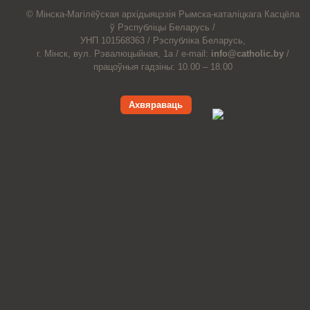
© Мiнска-Магiлёўская
архiдыяцэзiя
Рымска-каталіцкага
Касцёла
ў Рэспубліцы Беларусь /
УНП 101568363 /
Рэспубліка Беларусь,
г. Мінск, вул. Рэвалюцыйная, 1а /
e-mail:
info@catholic.by
/
працоўныя гадзіны: 10.00 – 18.00
Ахвяраваць