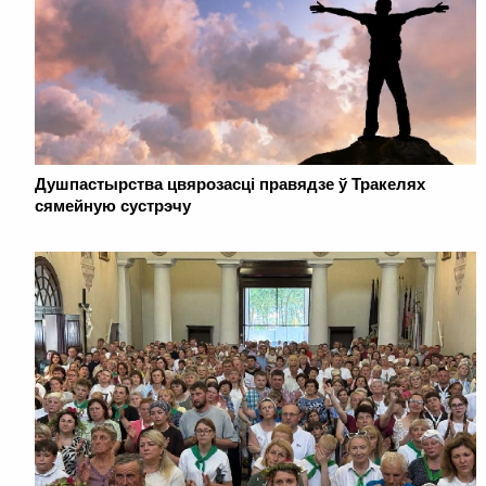
Душпастырства цвярозасці правядзе ў Тракелях
сямейную сустрэчу