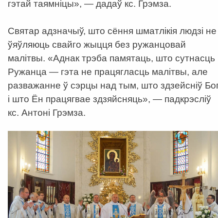
гэтай таямніцы», — дадаў кс. Грэмза.
Святар адзначыў, што сёння шматлікія людзі не
ўяўляюць свайго жыцця без ружанцовай
малітвы. «Аднак трэба памятаць, што сутнасць
Ружанца — гэта не працягласць малітвы, але
разважанне ў сэрцы над тым, што здзейсніў Бо
і што Ён працягвае здзяйсняць», — падкрэсліў
кс. Антоні Грэмза.