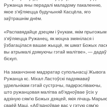
Ружанца яны перадалі маладому пакаленню,
якое з'яўляецца будучыняй Касцёла, яго
заўтрашнім днём.
«Распавядайце дзецям і ўнукам, якім прыгожым
з'яўляецца Ружанец, як моцна змянілася і
ўзбагацілася вашае жыццё, як шмат Божых лас
вы атрымалі дзякуючы гэтай малітве», — дадаў
біскуп.
На заканчэнне мадэратар супольнасці Жывога
Ружанца кс. Міхал Ластоўскі падзякаваў
удзельнікам гэтай сустрэчы, падкрэсліваючы,
што ружанцовая малітва аб'ядноўвае ўсіх у
адзіную сям'ю Божых дзяцей, якія лічаць Мары
сваёй Маці. «Аб'ядноўвае вас у гэтую сям'ю