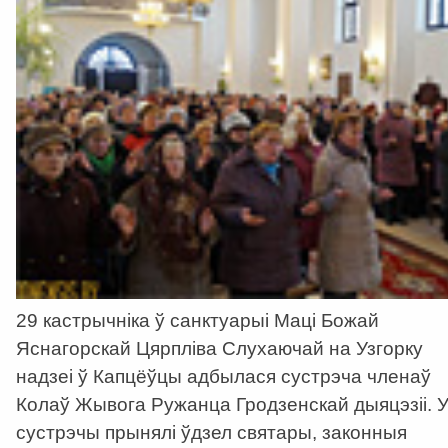
29 кастрычніка ў санктуарыі Маці Божай
Яснагорскай Цярпліва Слухаючай на Узгорку
надзеі ў Капцёўцы адбылася сустрэча членаў
Колаў Жывога Ружанца Гродзенскай дыяцэзіі. 
сустрэчы прынялі ўдзел святары, законныя