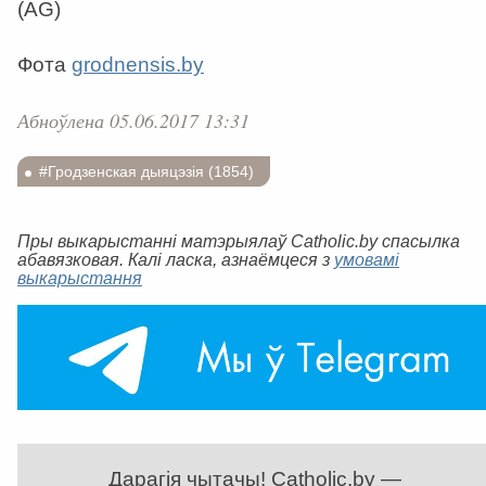
(AG)
Фота
grodnensis.by
Абноўлена 05.06.2017 13:31
#Гродзенская дыяцэзія (1854)
Пры выкарыстанні матэрыялаў Catholic.by спасылка
абавязковая. Калі ласка, азнаёмцеся з
умовамі
выкарыстання
Дарагія чытачы! Catholic.by —