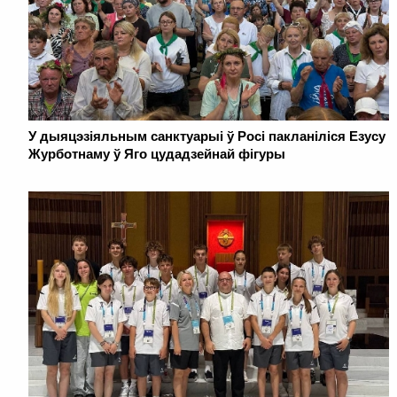
У дыяцэзіяльным санктуарыі ў Росі пакланіліся Езусу
Журботнаму ў Яго цудадзейнай фігуры