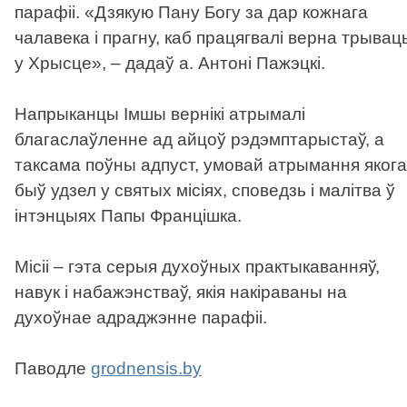
парафіі. «Дзякую Пану Богу за дар кожнага
чалавека і прагну, каб працягвалі верна трывац
у Хрысце», – дадаў а. Антоні Пажэцкі.
Напрыканцы Імшы вернікі атрымалі
благаслаўленне ад айцоў рэдэмптарыстаў, а
таксама поўны адпуст, умовай атрымання якога
быў удзел у святых місіях, споведзь і малітва ў
інтэнцыях Папы Францішка.
Місіі – гэта серыя духоўных практыкаванняў,
навук і набажэнстваў, якія накіраваны на
духоўнае адраджэнне парафіі.
Паводле
grodnensis.by