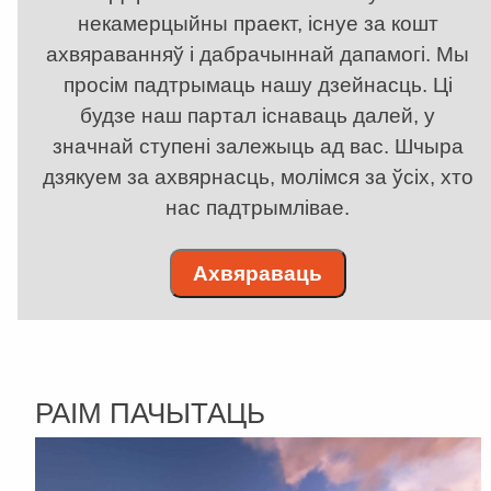
некамерцыйны праект, існуе за кошт
ахвяраванняў і дабрачыннай дапамогі. Мы
просім падтрымаць нашу дзейнасць. Ці
будзе наш партал існаваць далей, у
значнай ступені залежыць ад вас. Шчыра
дзякуем за ахвярнасць, молімся за ўсіх, хто
нас падтрымлівае.
Ахвяраваць
РАІМ ПАЧЫТАЦЬ