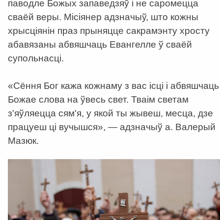
паводле Божых запаведзяў і не саромецца
сваёй веры. Місіянер адзначыў, што кожны
хрысціянін праз прыняцце сакрамэнту хросту
абавязаны абвяшчаць Евангелле ў сваёй
супольнасці.
«Сёння Бог кажа кожнаму з вас ісці і абвяшчаць
Божае слова на ўвесь свет. Тваім светам
з'яўляецца сям'я, у якой ты жывеш, месца, дзе
працуеш ці вучышся», — адзначыў а. Валерый
Мазюк.