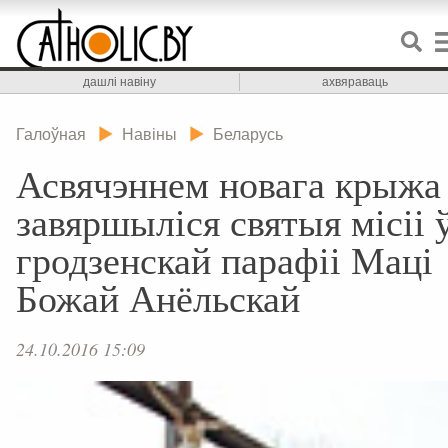
дашлі навіну
ахвяраваць
Галоўная
Навіны
Беларусь
Асвячэннем новага крыжа
завяршыліся святыя місіі 
гродзенскай парафіі Маці
Божай Анёльскай
24.10.2016 15:09