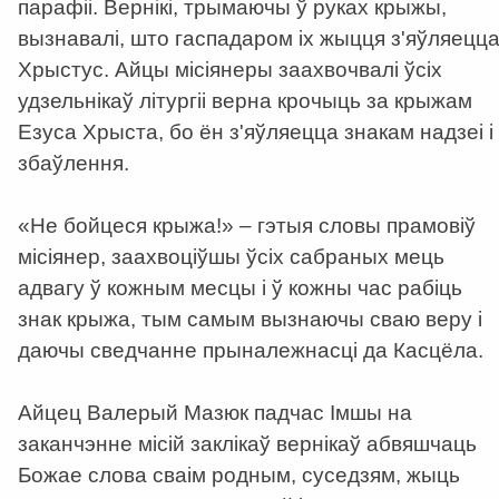
парафіі. Вернікі, трымаючы ў руках крыжы,
вызнавалі, што гаспадаром іх жыцця з'яўляецц
Хрыстус. Айцы місіянеры заахвочвалі ўсіх
удзельнікаў літургіі верна крочыць за крыжам
Езуса Хрыста, бо ён з'яўляецца знакам надзеі і
збаўлення.
«Не бойцеся крыжа!» – гэтыя словы прамовіў
місіянер, заахвоціўшы ўсіх сабраных мець
адвагу ў кожным месцы і ў кожны час рабіць
знак крыжа, тым самым вызнаючы сваю веру і
даючы сведчанне прыналежнасці да Касцёла.
Айцец Валерый Мазюк падчас Імшы на
заканчэнне місій заклікаў вернікаў абвяшчаць
Божае слова сваім родным, суседзям, жыць