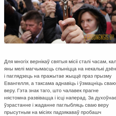
Для многіх вернікаў святыя місіі сталі часам, кал
яны мелі магчымасць спыніцца на некалькі дзё
і паглядзець на пражытае жыццё праз прызму
Евангелля, а таксама аднавіць і ўзмацніць сваю
веру. Гэта знак таго, што чалавек прагне
нястомна развівацца і ісці наперад. За духоўна
ўзрастанне і жаданне паглыбляць сваю веру
прысутным на місіях падзякаваў пробашч