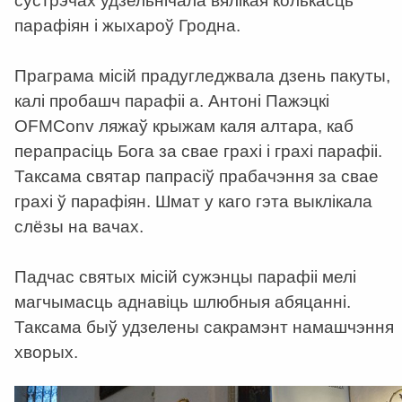
сустрэчах удзельнічала вялікая колькасць
парафіян і жыхароў Гродна.
Праграма місій прадугледжвала дзень пакуты,
калі пробашч парафіі а. Антоні Пажэцкі
OFMConv ляжаў крыжам каля алтара, каб
перапрасіць Бога за свае грахі і грахі парафіі.
Таксама святар папрасіў прабачэння за свае
грахі ў парафіян. Шмат у каго гэта выклікала
слёзы на вачах.
Падчас святых місій сужэнцы парафіі мелі
магчымасць аднавіць шлюбныя абяцанні.
Таксама быў удзелены сакрамэнт намашчэння
хворых.