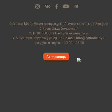
© Мiнска-Магiлёўская
архiдыяцэзiя
Рымска-каталіцкага
Касцёла
ў Рэспубліцы Беларусь /
УНП 101568363 /
Рэспубліка Беларусь,
г. Мінск, вул. Рэвалюцыйная, 1а /
e-mail:
info@catholic.by
/
працоўныя гадзіны: 10.00 – 18.00
Ахвяраваць