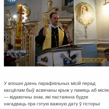
У апошні дзень парафіяльных місій перад
касцёлам быў асвечаны крыж у памяць аб місія
— відавочны знак, які пастаянна будзе
нагадваць пра гэтую важную дату ў гісторыі