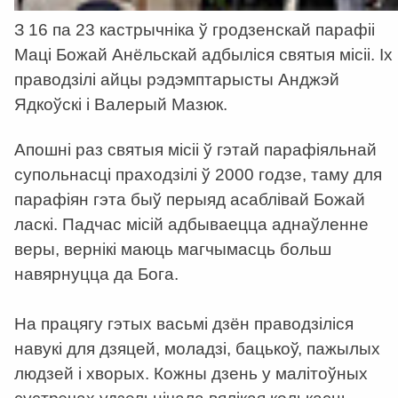
З 16 па 23 кастрычніка ў гродзенскай парафіі
Маці Божай Анёльскай адбыліся святыя місіі. Іх
праводзілі айцы рэдэмптарысты Анджэй
Ядкоўскі і Валерый Мазюк.
Апошні раз святыя місіі ў гэтай парафіяльнай
супольнасці праходзілі ў 2000 годзе, таму для
парафіян гэта быў перыяд асаблівай Божай
ласкі. Падчас місій адбываецца аднаўленне
веры, вернікі маюць магчымасць больш
навярнуцца да Бога.
На працягу гэтых васьмі дзён праводзіліся
навукі для дзяцей, моладзі, бацькоў, пажылых
людзей і хворых. Кожны дзень у малітоўных