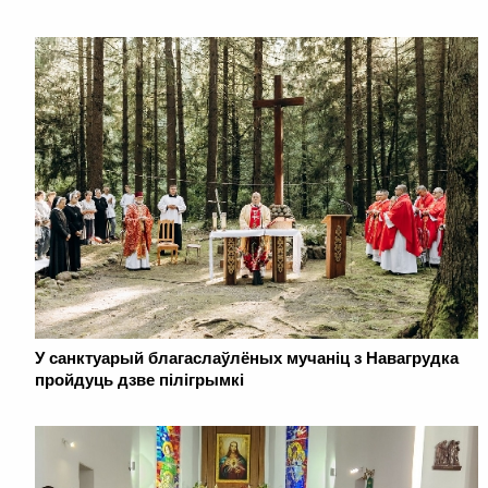
У санктуарый благаслаўлёных мучаніц з Навагрудка
пройдуць дзве пілігрымкі