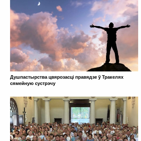
Душпастырства цвярозасці правядзе ў Тракелях
сямейную сустрэчу