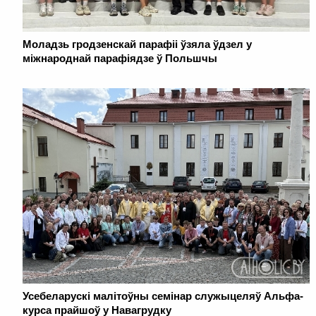
Моладзь гродзенскай парафіі ўзяла ўдзел у
міжнароднай парафіядзе ў Польшчы
Усебеларускі малітоўны семінар служыцеляў Альфа-
курса прайшоў у Навагрудку