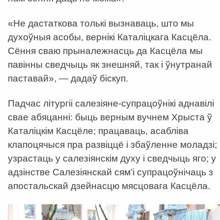
«Не дастаткова толькі вызнаваць, што мы
духоўныя асобы, вернікі Каталіцкага Касцёла.
Сёння сваю прыналежнасць да Касцёла мы
павінны сведчыць як знешняй, так і ўнутранай
паставай», — дадаў біскуп.
Падчас літургіі салезіяне-супрацоўнікі аднавілі
свае абяцанні: быць верным вучнем Хрыста ў
Каталіцкім Касцёле; працаваць, асабліва
клапоцячыся пра развіццё і збаўленне моладзі;
узрастаць у салезіянскім духу і сведчыць яго; у
адзінстве Салезіянскай сям’і супрацоўнічаць з
апостальскай дзейнасцю мясцовага Касцёла.