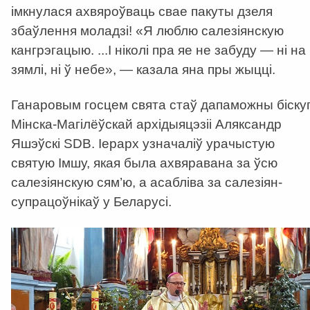
імкнулася ахвяроўваць свае пакуты дзеля
збаўлення моладзі! «Я люблю салезіянскую
кангрэгацыю. ...І ніколі пра яе не забуду — ні на
зямлі, ні ў небе», — казала яна пры жыцці.
Ганаровым госцем свята стаў дапаможны біску
Мінска-Магілёўскай архідыяцэзіі Аляксандр
Яшэўскі SDB. Іерарх узначаліў урачыстую
святую Імшу, якая была ахвяравана за ўсю
салезіянскую сям’ю, а асабліва за салезіян-
супрацоўнікаў у Беларусі.