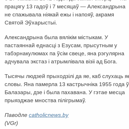
працягу 13 гадоў і 7 месяцаў — Александрына
не спажывала ніякай ежы і напояў, акрамя
Святой Эўхарыстыі.
Александрына была вялікім містыкам. У
пастаяннай еднасці з Езусам, прысутным у
табэрнакулюмах па ўсім свеце, яна рэгулярна
адчувала экстаз і атрымлівала візіі ад Бога.
Тысячы людзей прыходзілі да яе, каб слухаць я
словы. Яна памерла 13 кастрычніка 1955 года ў
Балазары, дзе і была пахавана. У гэтае месца
прыязджае мноства пілігрымаў.
Паводле
catholicnews.by
(VGr)