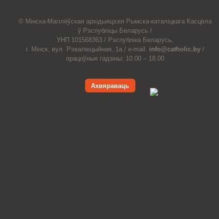
© Мiнска-Магiлёўская
архiдыяцэзiя
Рымска-каталіцкага
Касцёла
ў Рэспубліцы Беларусь /
УНП 101568363 /
Рэспубліка Беларусь,
г. Мінск, вул. Рэвалюцыйная, 1а /
e-mail:
info@catholic.by
/
працоўныя гадзіны: 10.00 – 18.00
Ахвяраваць