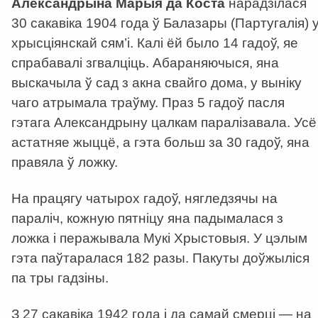
Александрына Марыя да Коста
нарадзілася
30 сакавіка 1904 года ў Балазары (Партугалія) 
хрысціянскай сям’і. Калі ёй было 14 гадоў, яе
спрабавалі згвалціць. Абараняючыся, яна
выскачыла ў сад з акна свайго дома, у выніку
чаго атрымала траўму. Праз 5 гадоў пасля
гэтага Александрыну цалкам паралізавала. Усё
астатняе жыццё, а гэта больш за 30 гадоў, яна
правяла ў ложку.
На працягу чатырох гадоў, нягледзячы на
параліч, кожную пятніцу яна падымалася з
ложка і перажывала Мукі Хрыстовыя. У цэлым
гэта паўтаралася 182 разы. Пакуты доўжыліся
па тры гадзіны.
З 27 сакавіка 1942 года і да самай смерці — на