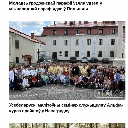
Моладзь гродзенскай парафіі ўзяла ўдзел у
міжнароднай парафіядзе ў Польшчы
Усебеларускі малітоўны семінар служыцеляў Альфа-
курса прайшоў у Навагрудку