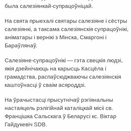
была салезіянкай-супрацоўніцай.
На свята прыехалі святары салезіяне і сёстры
салезіянкі, а таксама салезіянскія супрацоўнікі,
аніматары і вернікі з Мінска, Смаргоні і
Бараўлянаў.
Салезіяне-супрацоўнікі — гэта свецкія людзі,
якія дзейнічаюць на карысць Касцёла і
грамадства, распаўсюджваючы салезіянскія
каштоўнасці ў сваім асяроддзі.
На ўрачыстасці прысутнічаў рэгіянальны
настаяцель рэлігійнай каталіцкай місіі св.
Францішка Сальскага ў Беларусі кс. Віктар
Гайдукевіч SDB.