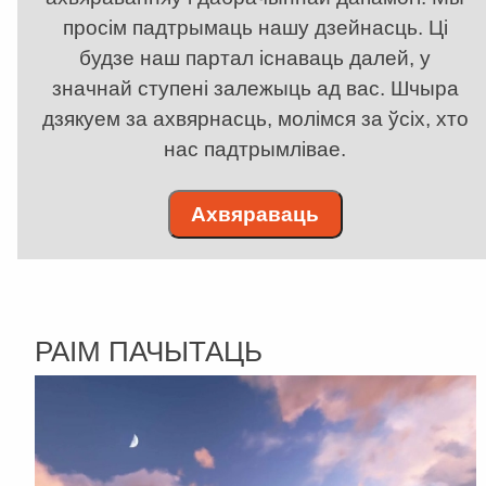
просім падтрымаць нашу дзейнасць. Ці
будзе наш партал існаваць далей, у
значнай ступені залежыць ад вас. Шчыра
дзякуем за ахвярнасць, молімся за ўсіх, хто
нас падтрымлівае.
Ахвяраваць
РАІМ ПАЧЫТАЦЬ