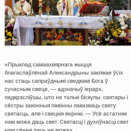
«Прыклад самаахвярнага жыцця
благаслаўлёнай Александрыны заклікае ўсіх
нас стаць сапраўднымі сведкамі Бога ў
сучасным свеце, — адзначыў іерарх,
падкрэсліўшы, што не толькі біскупы, святары і
сёстры законныя павінны паказваць свету
святасць, але і свецкія вернікі. — Усё астатняе
нам можа даць свет. Святасці і духоўнасці свет
нам сёння даць не можа».