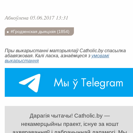
Абноўлена 05.06.2017 13:31
#Гродзенская дыяцэзія (1854)
Пры выкарыстанні матэрыялаў Catholic.by спасылка
абавязковая. Калі ласка, азнаёмцеся з
умовамі
выкарыстання
Дарагія чытачы! Catholic.by —
некамерцыйны праект, існуе за кошт
ахвяраванняў і дабрачыннай дапамогі. Мы