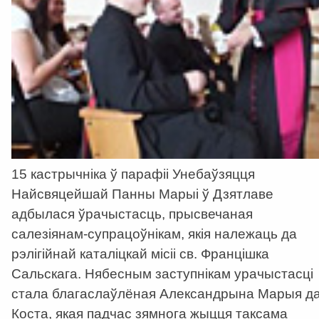
15 кастрычніка ў парафіі Унебаўзяцця
Найсвяцейшай Панны Марыі ў Дзятлаве
адбылася ўрачыстасць, прысвечаная
салезіянам-супрацоўнікам, якія належаць да
рэлігійнай каталіцкай місіі св. Францішка
Сальскага. Нябесным заступнікам урачыстасці
стала благаслаўлёная Александрына Марыя д
Коста, якая падчас зямнога жыцця таксама