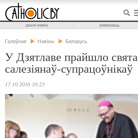
дашлі навіну
ахвяраваць
Галоўная
Навіны
Беларусь
У Дзятлаве прайшло свята
салезіянаў-супрацоўнікаў
17.10.2016 10:23