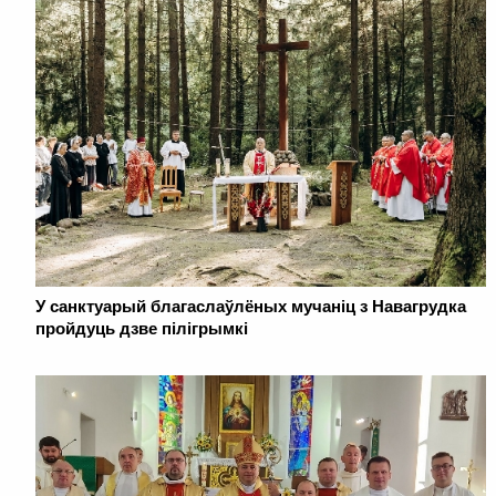
У санктуарый благаслаўлёных мучаніц з Навагрудка
пройдуць дзве пілігрымкі