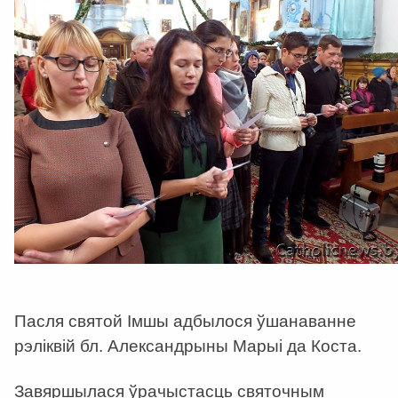
Пасля святой Імшы адбылося ўшанаванне
рэліквій бл. Александрыны Марыі да Коста.
Завяршылася ўрачыстасць святочным