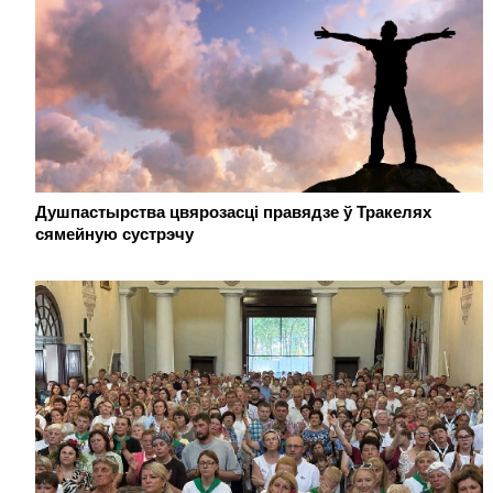
Душпастырства цвярозасці правядзе ў Тракелях
сямейную сустрэчу