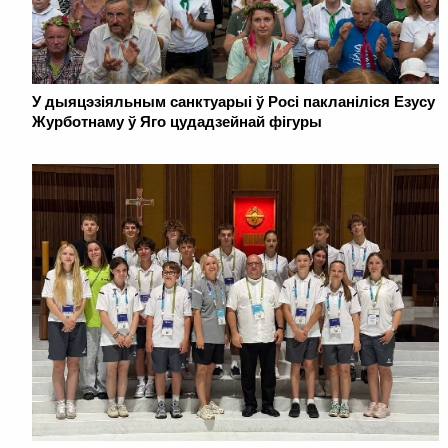
У дыяцэзіяльным санктуарыі ў Росі пакланіліся Езусу
Журботнаму ў Яго цудадзейнай фігуры