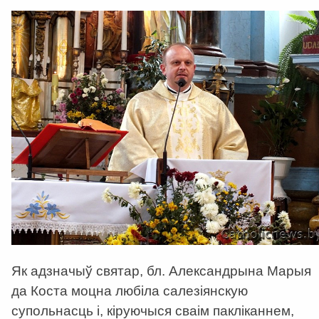
Як адзначыў святар, бл. Александрына Марыя
да Коста моцна любіла салезіянскую
супольнасць і, кіруючыся сваім пакліканнем,