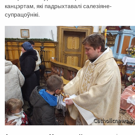
канцэртам, які падрыхтавалі салезіяне-
супрацоўнікі.