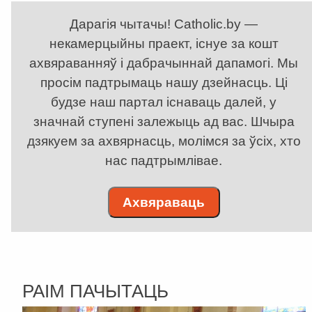
Дарагія чытачы! Catholic.by —
некамерцыйны праект, існуе за кошт
ахвяраванняў і дабрачыннай дапамогі. Мы
просім падтрымаць нашу дзейнасць. Ці
будзе наш партал існаваць далей, у
значнай ступені залежыць ад вас. Шчыра
дзякуем за ахвярнасць, молімся за ўсіх, хто
нас падтрымлівае.
Ахвяраваць
РАІМ ПАЧЫТАЦЬ