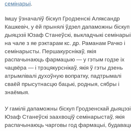
семінарыі
.
Імшу ўзначаліў біскуп Гродзенскі Аляксандр
Кашкевіч, у ёй прынялі ўдзел дапаможны біскуп
дыяцэзіі Юзаф Станеўскі, выкладчыкі семінарыі
на чале з яе рэктарам кс. др. Раманам Рачко і
семінарысты. Першакурснікаў, якія
распачынаюць фармацыю — у гэтым годзе іх
чацвёра — і трэцякурснікаў, якія ў гэты дзень
атрымлівалі духоўную вопратку, падтрымалі
сваёй прысутнасцю бацькі, родныя, сябры і
знаёмыя.
У гаміліі дапаможны біскуп Гродзенскай дыяцэзі
Юзаф Станеўскі заахвоціў семінарыстаў, якія
распачынаюць чарговы год фармацыі, будавац