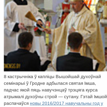
8 кастрычніка ў капліцы Вышэйшай духоўнай
семінарыі ў Гродне адбылася святая Імша,
падчас якой пяць навучэнцaў трэцяга курса
атрымалі духоўны строй — сутану. Гэтай Імшой
распачаўся
новы 2016/2017 навучальны год у