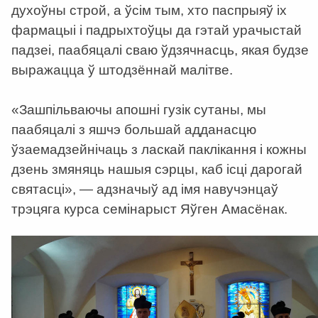
духоўны строй, а ўсім тым, хто паспрыяў іх
фармацыі і падрыхтоўцы да гэтай урачыстай
падзеі, паабяцалі сваю ўдзячнасць, якая будзе
выражацца ў штодзённай малітве.
«Зашпільваючы апошні гузік сутаны, мы
паабяцалі з яшчэ большай адданасцю
ўзаемадзейнічаць з ласкай паклікання і кожны
дзень змяняць нашыя сэрцы, каб ісці дарогай
святасці», — адзначыў ад імя навучэнцаў
трэцяга курса семінарыст Яўген Амасёнак.