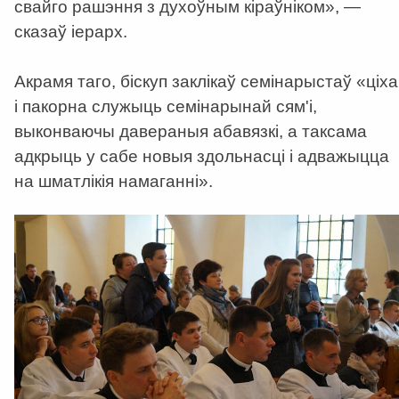
свайго рашэння з духоўным кіраўніком», —
сказаў іерарх.
Акрамя таго, біскуп заклікаў семінарыстаў «ціха
і пакорна служыць семінарынай сям'і,
выконваючы давераныя абавязкі, а таксама
адкрыць у сабе новыя здольнасці i адважыцца
на шматлікія намаганні».