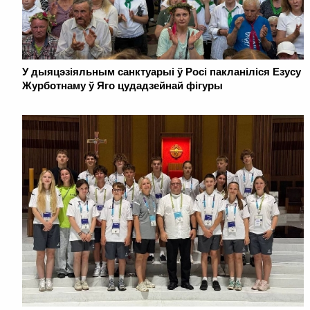
У дыяцэзіяльным санктуарыі ў Росі пакланіліся Езусу
Журботнаму ў Яго цудадзейнай фігуры