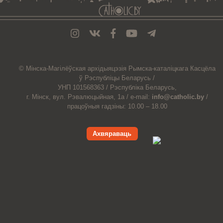
© Мiнска-Магiлёўская
архiдыяцэзiя
Рымска-каталіцкага
Касцёла
ў Рэспубліцы Беларусь /
УНП 101568363 /
Рэспубліка Беларусь,
г. Мінск, вул. Рэвалюцыйная, 1а /
e-mail:
info@catholic.by
/
працоўныя гадзіны: 10.00 – 18.00
Ахвяраваць