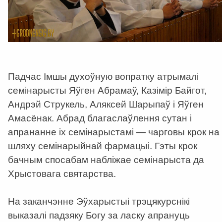
Падчас Імшы духоўную вопратку атрымалі
семінарысты Яўген Абрамаў, Казімір Байгот,
Андрэй Струкель, Аляксей Шарыпаў і Яўген
Амасёнак. Абрад благаслаўлення сутан і
апрананне іх семінарыстамі — чарговы крок на
шляху семінарыйнай фармацыі. Гэты крок
бачным спосабам набліжае семінарыста да
Хрыстовага святарства.
На заканчэнне Эўхарыстыі трэцякурснікі
выказалі падзяку Богу за ласку апрануць