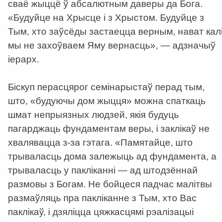
сваё жыццё ў абсалютным даверы да Бога.
«Будуйце на Хрысце і з Хрыстом. Будуйце з
Тым, хто заўсёды застаецца верным, нават кал
мы не захоўваем Яму вернасць», — адзначыў
іерарх.
Біскуп перасцярог семінарыстаў перад тым,
што, «будуючы дом жыцця» можна спаткаць
шмат непрыязных людзей, якія будуць
пагарджаць фундаментам веры, і заклікаў не
хвалявацца з-за гэтага. «Памятайце, што
трываласць дома залежыць ад фундамента, а
трываласць у пакліканні — ад штодзённай
размовы з Богам. Не бойцеся падчас малітвы
размаўляць пра пакліканне з Тым, хто Вас
паклікаў, і дзяліцца цяжкасцямі рэалізацыі