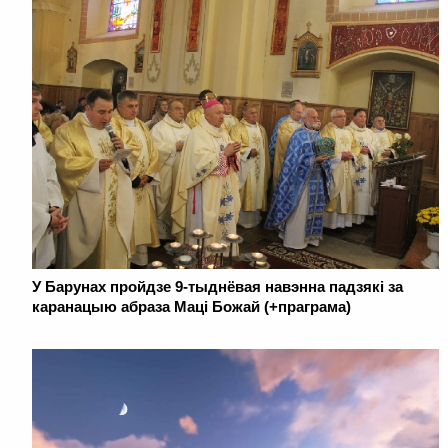
У Барунах пройдзе 9-тыднёвая навэнна падзякі за
каранацыю абраза Маці Божай (+праграма)