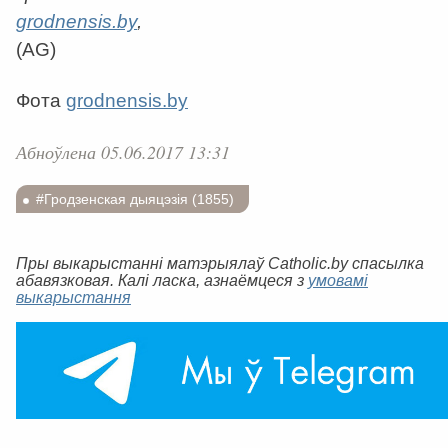
grodnensis.by
,
(AG)
Фота
grodnensis.by
Абноўлена 05.06.2017 13:31
#Гродзенская дыяцэзія (1855)
Пры выкарыстанні матэрыялаў Catholic.by спасылка
абавязковая. Калі ласка, азнаёмцеся з
умовамі
выкарыстання