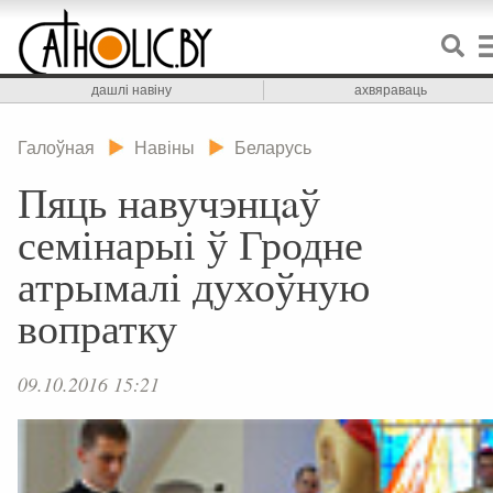
дашлі навіну
ахвяраваць
Галоўная
Навіны
Беларусь
Пяць навучэнцaў
семінарыі ў Гродне
атрымалі духоўную
вопратку
09.10.2016 15:21