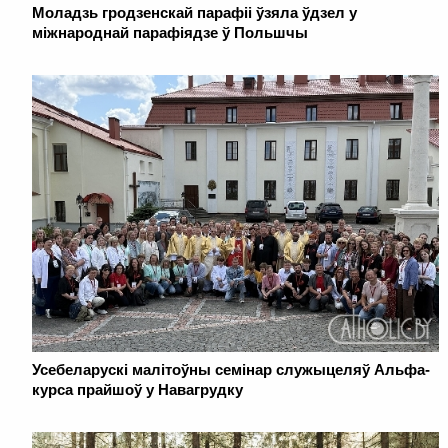
Моладзь гродзенскай парафіі ўзяла ўдзел у
міжнароднай парафіядзе ў Польшчы
Усебеларускі малітоўны семінар служыцеляў Альфа-
курса прайшоў у Навагрудку