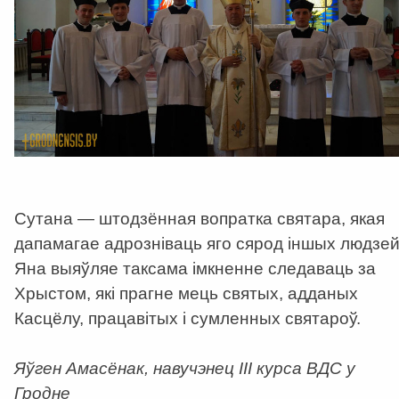
Сутана — штодзённая вопратка святара, якая
дапамагае адрозніваць яго сярод іншых людзей
Яна выяўляе таксама імкненне следаваць за
Хрыстом, які прагне мець святых, адданых
Касцёлу, працавітых і сумленных святароў.
Яўген Амасёнак, навучэнец ІІІ курса ВДС у
Гродне