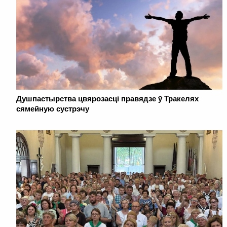
Душпастырства цвярозасці правядзе ў Тракелях
сямейную сустрэчу