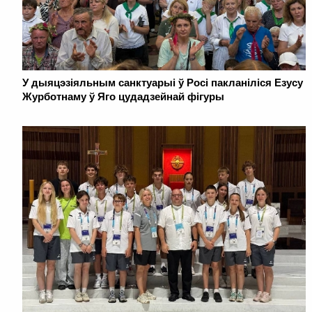
У дыяцэзіяльным санктуарыі ў Росі пакланіліся Езусу
Журботнаму ў Яго цудадзейнай фігуры