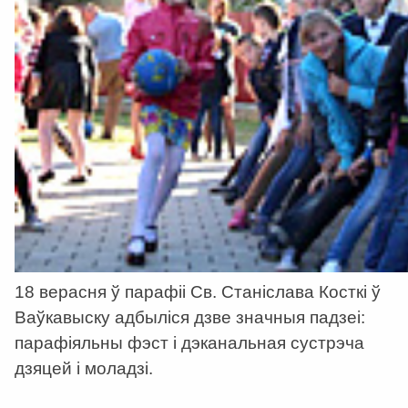
18 верасня ў парафii Св. Станiслава Косткi ў
Ваўкавыску адбылiся дзве значныя падзеi:
парафiяльны фэст i дэканальная сустрэча
дзяцей i моладзi.