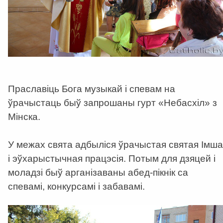
Праславiць Бога музыкай i спевам на
ўрачыстаць быў запрошаны гурт «Небасхiл» з
Мiнска.
У межах свята адбыліся ўрачыстая святая Iмша
i эўхарыстычная працэсiя. Потым для дзяцей i
моладзi быў арганiзаваны абед-пікнік са
спевамi, конкурсамi i забавамi.