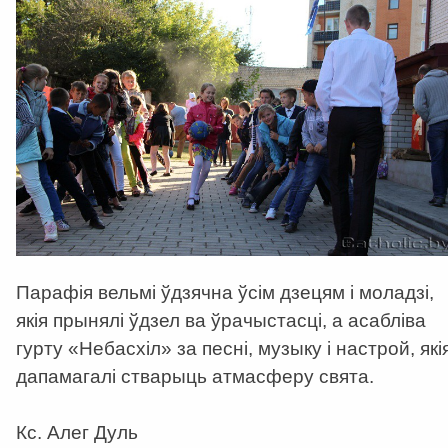
Парафія вельмi ўдзячна ўсiм дзецям i моладзi,
якiя прынялi ўдзел ва ўрачыстасцi, а асабліва
гурту «Небасхiл» за песнi, музыку i настрой, якi
дапамагалi стварыць атмасферу свята.
Кс. Алег Дуль