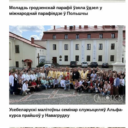
Моладзь гродзенскай парафіі ўзяла ўдзел у
міжнароднай парафіядзе ў Польшчы
Усебеларускі малітоўны семінар служыцеляў Альфа-
курса прайшоў у Навагрудку