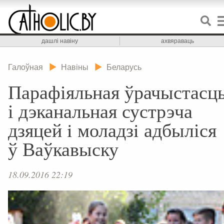
дашлі навіну
ахвяраваць
Галоўная
Навіны
Беларусь
Парафіяльная ўрачыстасц
і дэканальная сустрэча
дзяцей i моладзi адбыліся
ў Ваўкавыску
18.09.2016 22:19