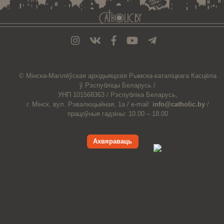
© Мiнска-Магiлёўская
архiдыяцэзiя
Рымска-каталіцкага
Касцёла
ў Рэспубліцы Беларусь /
УНП 101568363 /
Рэспубліка Беларусь,
г. Мінск, вул. Рэвалюцыйная, 1а /
e-mail:
info@catholic.by
/
працоўныя гадзіны: 10.00 – 18.00
Ахвяраваць