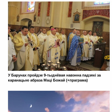
У Барунах пройдзе 9-тыднёвая навэнна падзякі за
каранацыю абраза Маці Божай (+праграма)