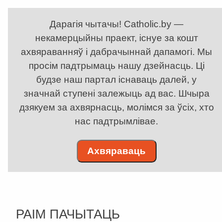
Дарагія чытачы! Catholic.by —
некамерцыйны праект, існуе за кошт
ахвяраванняў і дабрачыннай дапамогі. Мы
просім падтрымаць нашу дзейнасць. Ці
будзе наш партал існаваць далей, у
значнай ступені залежыць ад вас. Шчыра
дзякуем за ахвярнасць, молімся за ўсіх, хто
нас падтрымлівае.
Ахвяраваць
РАІМ ПАЧЫТАЦЬ