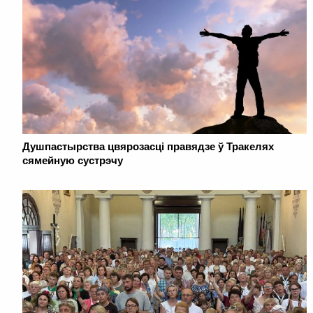
Душпастырства цвярозасці правядзе ў Тракелях
сямейную сустрэчу