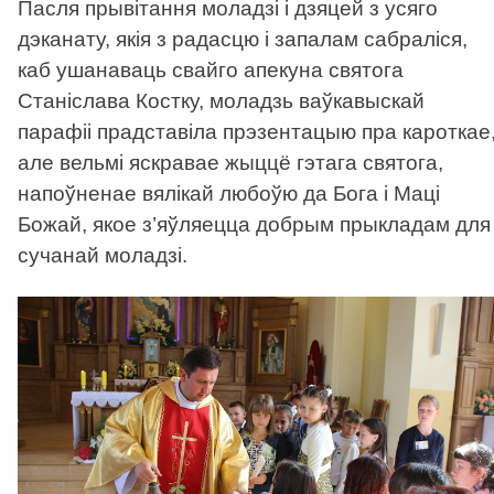
Пасля прывiтання моладзi i дзяцей з усяго
дэканату, якія з радасцю i запалам сабралiся,
каб ушанаваць свайго апекуна святога
Станiслава Костку, моладзь ваўкавыскай
парафii прадставiла прэзентацыю пра кароткае
але вельмi яскравае жыццё гэтага святога,
напоўненае вялiкай любоўю да Бога i Мацi
Божай, якое з’яўляецца добрым прыкладам для
сучанай моладзi.