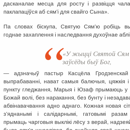
дасканалае месца для росту і развіцця чала
паклапаціўся аб сям’і для свайго Сына».
Па словах біскупа, Святую Сям’ю робіць в
годнае захаплення і наследвання духоўнае аблі
«У жыцці Святой Сям’
заўсёды быў Бог,
— адзначыў пастыр Касцёла Гродзенскай 
выпрабаванні, нават самыя балючыя, цяжкія 
пункту гледжання, Марыя і Юзаф прымаюць у 
Божай волі, без наракання, без бунту і незадав
абвінавачвання адно аднаго. Кожная новая сі
з’яднанымі і салідарнымі, гатовымі разам
прымаць чарговыя выклікі лёсу з верай, надзея