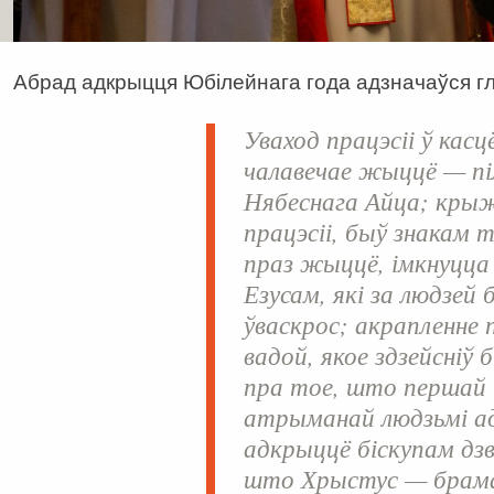
Абрад адкрыцця Юбілейнага года адзначаўся гл
Уваход працэсіі ў кас
чалавечае жыццё — пі
Нябеснага Айца; крыж,
працэсіі, быў знакам 
праз жыццё, імкнуцца 
Езусам, які за людзей
ўваскрос; акрапленне
вадой, якое здзейсніў б
пра тое, што першай і
атрыманай людзьмі ад
адкрыццё біскупам дз
што Хрыстус — брама,