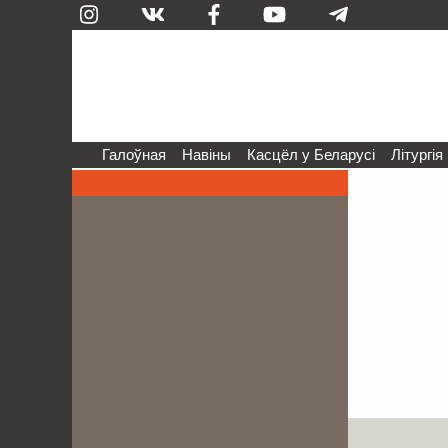
Галоўная
Навіны
Касцёл у Беларусі
Літургія