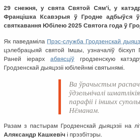
29 снежня, у свята Святой Сям’і, у катэ
Францішка Ксавэрыя ў Гродне адбыўся 
святкавання Юбілею 2025 Святога года ў Гро
Як паведаміла
Прэс-служба Гродзенскай дыяцэз
цэлебрацыяй святой Імшы, узначаліў біскуп 
Раней іерарх
абвясціў
гродзенскую катэдр
Гродзенскай дыяцэзіі юбілейнмі святынямі.
Ва ўрачыстым распач
ўдзельнічалі шматлікі
парафіі і іншых супол
Нёманам.
Разам з пастырам Гродзенскай дыяцэзіі на літ
Аляксандр Кашкевіч
і прэзбітэры.