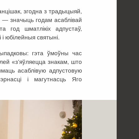
анцішак, згодна з традыцыяй,
 — значыць годам асаблівай
та год шматлікіх адпустаў,
 і юбілейныя святыні.
выпадковы: гэта ўмоўны час
лей «з’яўляецца знакам, што
маць асаблівую адпустовую
эрнасці і магутнасць Яго