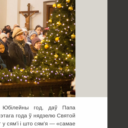
ы Юбілейны год, даў Папа
гэтага года ў нядзелю Святой
 у сям’і і што сям’я — «самае