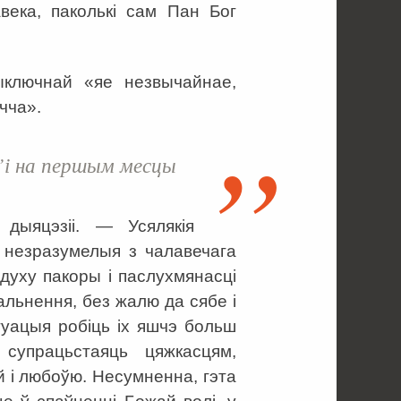
века, паколькі сам Пан Бог
ыключнай «яе незвычайнае,
чча».
і на першым месцы
дыяцэзіі. — Усялякія
і незразумелыя з чалавечага
духу пакоры і паслухмянасці
альнення, без жалю да сябе і
туацыя робіць іх яшчэ больш
 супрацьстаяць цяжкасцям,
й і любоўю. Несумненна, гэта