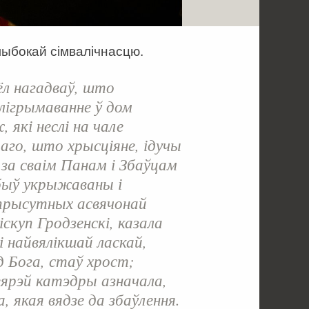
ыбокай сімвалічнасцю.
цёл нагадваў, што
лігрымаванне ў дом
 які неслі на чале
таго, што хрысціяне, ідучы
за сваім Панам і Збаўцам
 быў укрыжаваны і
 прысутных асвячонай
іскуп Гродзенскі, казала
 найвялікшай ласкай,
 Бога, стаў хрост;
вярэй катэдры азначала,
 якая вядзе да збаўлення.