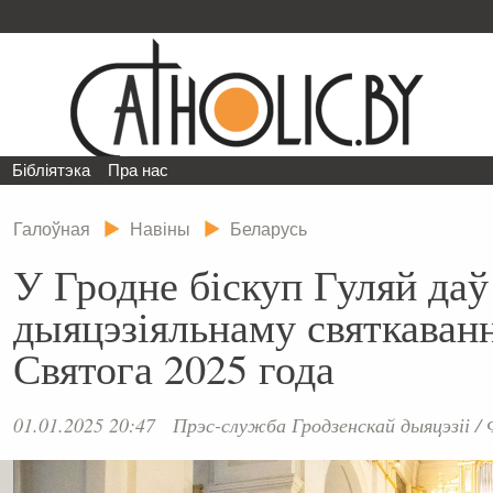
Бібліятэка
Пра нас
Галоўная
Навіны
Беларусь
У Гродне біскуп Гуляй даў
дыяцэзіяльнаму святкава
Святога 2025 года
01.01.2025 20:47
Прэс-служба Гродзенскай дыяцэзіі
/