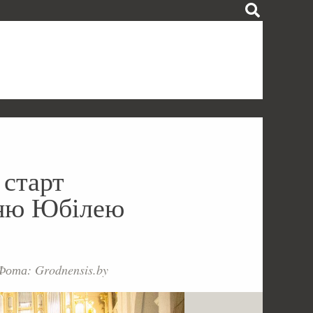
 старт
нню Юбілею
Фота: Grodnensis.by