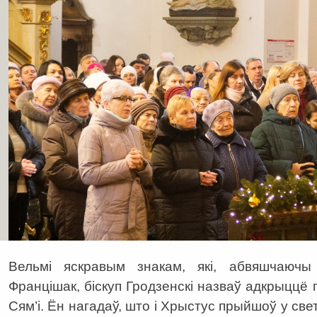
Вельмі яскравым знакам, які, абвяшчаюч
Францішак, біскуп Гродзенскі назваў адкрыццё 
Сям’і. Ён нагадаў, што і Хрыстус прыйшоў у свет