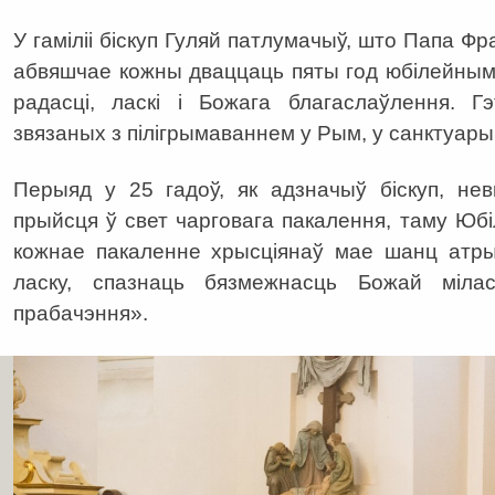
У гаміліі біскуп Гуляй патлумачыў, што Папа Фр
абвяшчае кожны дваццаць пяты год юбілейным
радасці, ласкі і Божага благаслаўлення. Гэ
звязаных з пілігрымаваннем у Рым, у санктуарыі
Перыяд у 25 гадоў, як адзначыў біскуп, не
прыйсця ў свет чарговага пакалення, таму Юбі
кожнае пакаленне хрысціянаў мае шанц атры
ласку, спазнаць бязмежнасць Божай мілас
прабачэння».