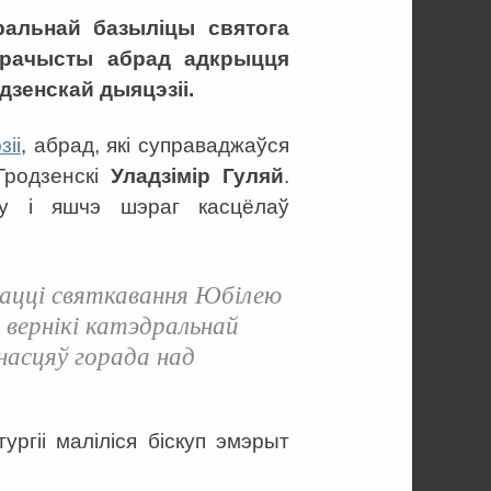
дральнай базыліцы святога
ўрачысты абрад адкрыцця
дзенскай дыяцэзіі.
іі
, абрад, які суправаджаўся
Гродзенскі
Уладзімір Гуляй
.
у і яшчэ шэраг касцёлаў
ацці святкавання Юбілею
я вернікі катэдральнай
ьнасцяў горада над
ургіі маліліся біскуп эмэрыт