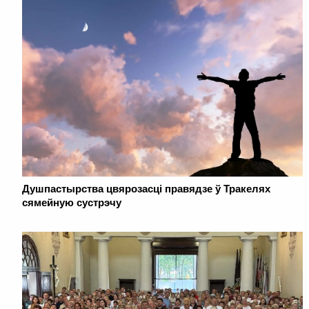
Душпастырства цвярозасці правядзе ў Тракелях
сямейную сустрэчу