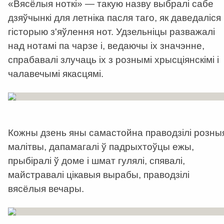
«Вясёлыя ноткі» — такую назву выбралі сабе
дзяўчынкі для летніка пасля таго, як даведаліся
гісторыю з'яўлення нот. Удзельніцы разважалі
над нотамі па чарзе і, ведаючы іх значэнне,
спрабавалі злучаць іх з рознымі хрысціянскімі і
чалавечымі якасцямі.
Кожны дзень яны самастойна праводзілі розны
малітвы, дапамагалі ў падрыхтоўцы ежы,
прыбіралі ў доме і шмат гулялі, спявалі,
майстравалі цікавыя вырабы, праводзілі
вясёлыя вечары.