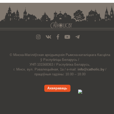
© Мiнска-Магiлёўская
архiдыяцэзiя
Рымска-каталіцкага
Касцёла
ў Рэспубліцы Беларусь /
УНП 101568363 /
Рэспубліка Беларусь,
г. Мінск, вул. Рэвалюцыйная, 1а /
e-mail:
info@catholic.by
/
працоўныя гадзіны: 10.00 – 18.00
Ахвяраваць