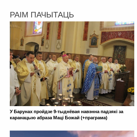
РАІМ ПАЧЫТАЦЬ
У Барунах пройдзе 9-тыднёвая навэнна падзякі за
каранацыю абраза Маці Божай (+праграма)