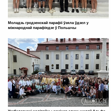
Моладзь гродзенскай парафіі ўзяла ўдзел у
міжнароднай парафіядзе ў Польшчы