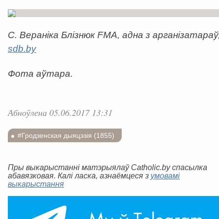
С. Вераніка Блізнюк FMA, адна з арганізатараў
sdb.by
Фота аўтара.
Абноўлена 05.06.2017 13:31
#Гродзенская дыяцэзія (1855)
Пры выкарыстанні матэрыялаў Catholic.by спасылка
абавязковая. Калі ласка, азнаёмцеся з
умовамі
выкарыстання