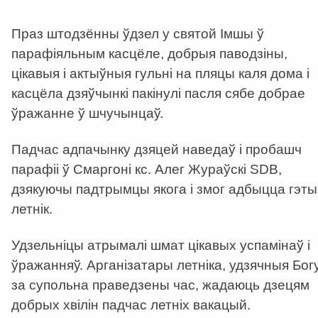
Праз штодзённы ўдзел у святой Імшы ў
парафіяльным касцёле, добрыя паводзіны,
цікавыя і актыўныя гульні на пляцы каля дома і
касцёла дзяўчынкі пакінулі пасля сябе добрае
ўражанне ў шчучынцаў.
Падчас адпачынку дзяцей наведаў і пробашч
парафіі ў Смаргоні кс. Алег Жураўскі SDB,
дзякуючы падтрымцы якога і змог адбыцца гэты
летнік.
Удзельніцы атрымалі шмат цікавых успамінаў і
ўражанняў. Арганізатары летніка, удзячныя Бог
за супольна праведзены час, жадаюць дзецям
добрых хвілін падчас летніх вакацый.