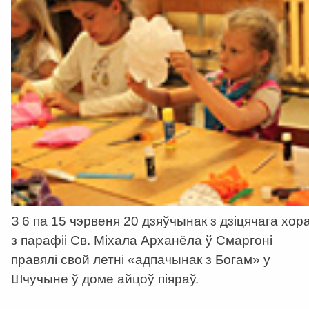
З 6 па 15 чэрвеня 20 дзяўчынак з дзіцячага хор
з парафіі Cв. Міхала Арханёла ў Смаргоні
правялі свой летні «адпачынак з Богам» у
Шчучыне ў доме айцоў піяраў.