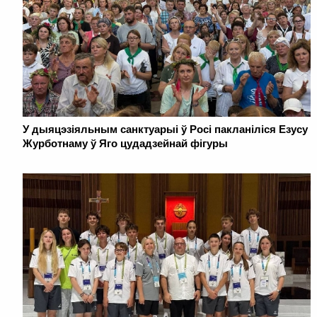
У дыяцэзіяльным санктуарыі ў Росі пакланіліся Езусу
Журботнаму ў Яго цудадзейнай фігуры