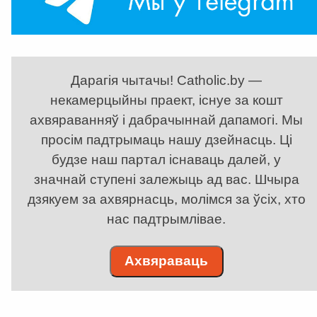
Дарагія чытачы! Catholic.by —
некамерцыйны праект, існуе за кошт
ахвяраванняў і дабрачыннай дапамогі. Мы
просім падтрымаць нашу дзейнасць. Ці
будзе наш партал існаваць далей, у
значнай ступені залежыць ад вас. Шчыра
дзякуем за ахвярнасць, молімся за ўсіх, хто
нас падтрымлівае.
Ахвяраваць