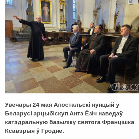
Увечары 24 мая Апостальскі нунцый у
Беларусі арцыбіскуп Антэ Ёзіч наведаў
катэдральную базыліку святога Францішка
Ксавэрыя ў Гродне.