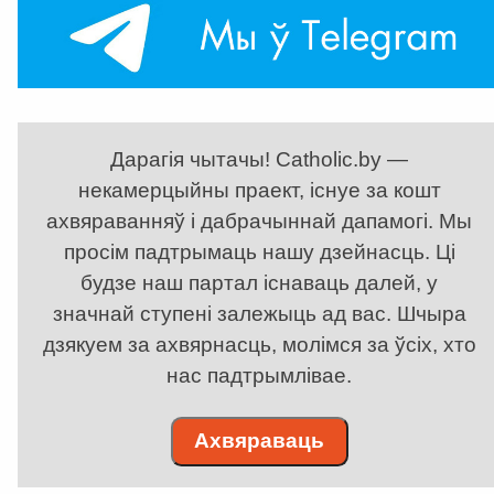
Дарагія чытачы! Catholic.by —
некамерцыйны праект, існуе за кошт
ахвяраванняў і дабрачыннай дапамогі. Мы
просім падтрымаць нашу дзейнасць. Ці
будзе наш партал існаваць далей, у
значнай ступені залежыць ад вас. Шчыра
дзякуем за ахвярнасць, молімся за ўсіх, хто
нас падтрымлівае.
Ахвяраваць