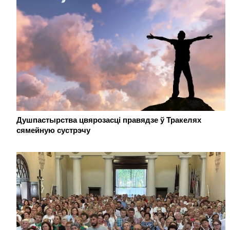
Душпастырства цвярозасці правядзе ў Тракелях
сямейную сустрэчу