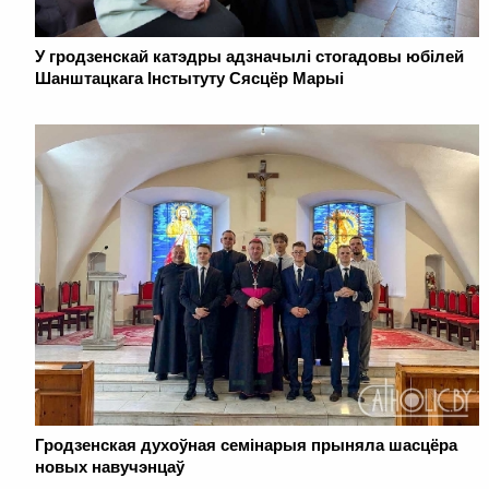
У гродзенскай катэдры адзначылі стогадовы юбілей
Шанштацкага Інстытуту Сясцёр Марыі
Гродзенская духоўная семінарыя прыняла шасцёра
новых навучэнцаў