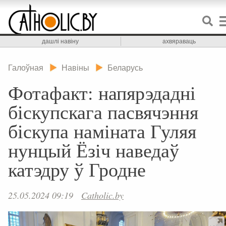
дашлі навіну
ахвяраваць
Галоўная
Навіны
Беларусь
Фотафакт: напярэдадні
біскупскага пасвячэння
біскупа наміната Гуляя
нунцый Ёзіч наведаў
катэдру ў Гродне
25.05.2024 09:19
Catholic.by