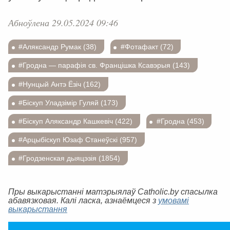
Абноўлена 29.05.2024 09:46
#Аляксандр Румак (38)
#Фотафакт (72)
#Гродна — парафія св. Францішка Ксавэрыя (143)
#Нунцый Антэ Ёзіч (162)
#Біскуп Уладзімір Гуляй (173)
#Біскуп Аляксандр Кашкевіч (422)
#Гродна (453)
#Арцыбіскуп Юзаф Станеўскі (957)
#Гродзенская дыяцэзія (1854)
Пры выкарыстанні матэрыялаў Catholic.by спасылка
абавязковая. Калі ласка, азнаёмцеся з
умовамі
выкарыстання