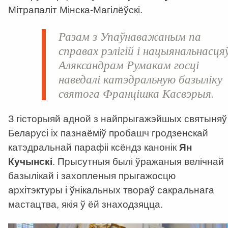
Мітрапаліт Мінска-Магілёўскі.
Разам з Упаўнаважаным па
справах рэлігій і нацыянальнасця
Аляксандрам Румакам
госці
наведалі катэдральную базыліку
святога Францішка Касвэрыя.
З гісторыяй адной з найпрыгажэйшых святыняў
Беларусі іх пазнаёміў пробашч гродзенскай
катэдральнай парафіі ксёндз канонік
Ян
Кучынскі
. Прысутныя былі ўражаныя велічнай
базылікай і захопленыя прыгажосцю
архітэктуры і ўнікальных твораў сакральнага
мастацтва, якія ў ёй знаходзяцца.