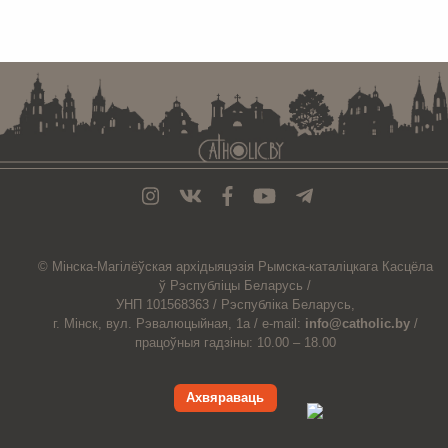
. . . . . . . . . . . . . . . . . . . . . . . . . . . . . . . . . . . . . . . . . . . . . . . . . . . . . . . . . . . . .
© Мiнска-Магiлёўская
архiдыяцэзiя
Рымска-каталіцкага
Касцёла
ў Рэспубліцы Беларусь /
УНП 101568363 /
Рэспубліка Беларусь,
г. Мінск, вул. Рэвалюцыйная, 1а /
e-mail:
info@catholic.by
/
працоўныя гадзіны: 10.00 – 18.00
Ахвяраваць