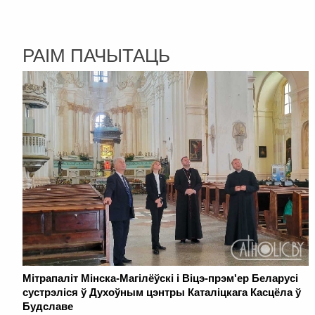
РАІМ ПАЧЫТАЦЬ
Мітрапаліт Мінска-Магілёўскі і Віцэ-прэм'ер Беларусі
сустрэліся ў Духоўным цэнтры Каталіцкага Касцёла ў
Будславе