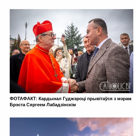
ФОТАФАКТ: Кардынал Гуджэроці прывітаўся з мэрам
Брэста Сяргеем Лабадзінскім