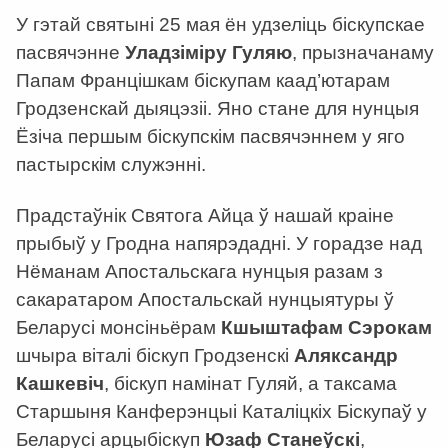
У гэтай святыні 25 мая ён удзеліць біскупскае
пасвячэнне
Уладзіміру Гуляю
, прызначанаму
Папам Францішкам біскупам каад’ютарам
Гродзенскай дыяцэзіі. Яно стане для нунцыя
Ёзіча першым біскупскім пасвячэннем у яго
пастырскім служэнні.
Прадстаўнік Святога Айца ў нашай краіне
прыбыў у Гродна напярэдадні. У горадзе над
Нёманам Апостальскага нунцыя разам з
сакаратаром Апостальскай нунцыятуры ў
Беларусі монсіньёрам
Кшыштафам Сэрокам
шчыра віталі біскуп Гродзенскі
Аляксандр
Кашкевіч
, біскуп намінат Гуляй, а таксама
Старшыня Канферэнцыі Каталіцкіх Біскупаў у
Беларусі арцыбіскуп
Юзаф Станеўскі
,