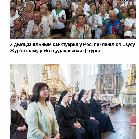
У дыяцэзіяльным санктуарыі ў Росі пакланіліся Езусу
Журботнаму ў Яго цудадзейнай фігуры