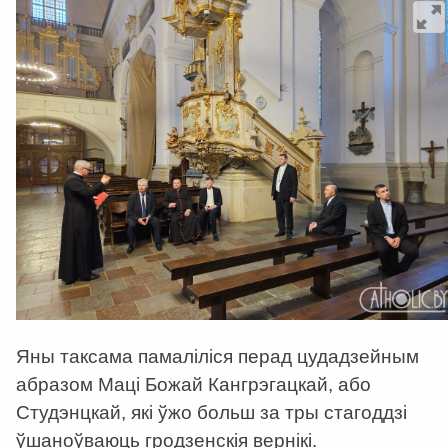
Яны таксама памаліліся перад цудадзейным
абразом Маці Божай Кангрэгацкай, або
Студэнцкай, які ўжо больш за тры стагоддзі
ўшаноўваюць гродзенскія вернікі.