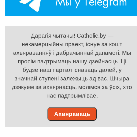
Дарагія чытачы! Catholic.by —
некамерцыйны праект, існуе за кошт
ахвяраванняў і дабрачыннай дапамогі. Мы
просім падтрымаць нашу дзейнасць. Ці
будзе наш партал існаваць далей, у
значнай ступені залежыць ад вас. Шчыра
дзякуем за ахвярнасць, молімся за ўсіх, хто
нас падтрымлівае.
Ахвяраваць