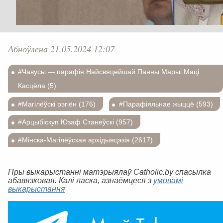
Абноўлена 21.05.2024 12:07
#Чавусы — парафія Найсвяцейшай Панны Марыі Маці
Касцёла (5)
#Магілёўскі рэгіён (176)
#Парафіяльнае жыццё (593)
#Арцыбіскуп Юзаф Станеўскі (957)
#Мінска-Магілёўская архідыяцэзія (2617)
Пры выкарыстанні матэрыялаў Catholic.by спасылка
абавязковая. Калі ласка, азнаёмцеся з
умовамі
выкарыстання