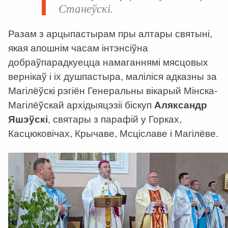
Станеўскі
.
Разам з арцыпастырам пры алтары святыні,
якая апошнім часам інтэнсіўна
добраўпарадкуецца намаганнямі мясцовых
вернікаў і іх душпастыра, маліліся адказны за
Магілёўскі рэгіён Генеральны вікарый Мінска-
Магілёўскай архідыяцэзіі біскуп
Аляксандр
Яшэўскі
, святары з парафій у Горках,
Касцюковічах, Крычаве, Мсціславе і Магілёве.