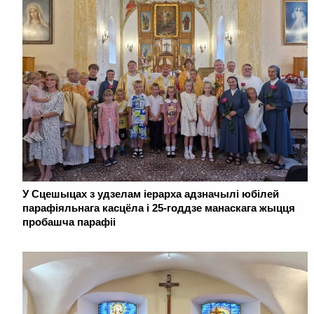
У Сцешыцах з удзелам іерарха адзначылі юбілей
парафіяльнага касцёла і 25-годдзе манаскага жыцця
пробашча парафіі