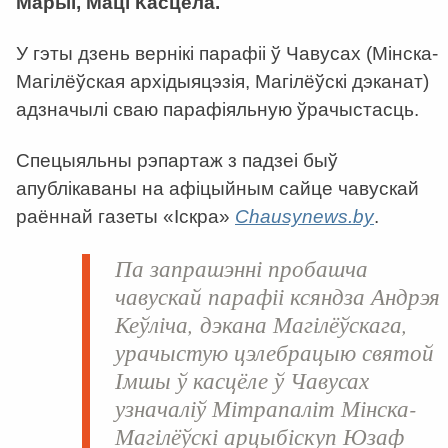
Марыі, Маці Касцёла.
У гэты дзень вернікі парафіі ў Чавусах (Мінска-
Магілёўская архідыяцэзія, Магілёўскі дэканат)
адзначылі сваю парафіяльную ўрачыстасць.
Спецыяльны рэпартаж з падзеі быў
апублікаваны на афіцыйным сайце чавускай
раённай газеты «Іскра»
Сhausynews.by
.
Па запрашэнні пробашча
чавускай парафіі ксяндза
Андрэя
Кеўліча
, дэкана Магілёўскага,
урачыстую цэлебрацыю святой
Імшы ў касцёле ў Чавусах
узначаліў Мітрапаліт Мінска-
Магілёўскі арцыбіскуп
Юзаф