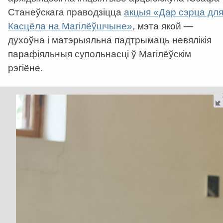
Станеўскага праводзіцца
акцыя «Дар сэрца дл
Касцёла на Магілёўшчыне»
, мэта якой —
духоўна і матэрыяльна падтрымаць невялікія
парафіяльныя супольнасці ў Магілёўскім
рэгіёне.