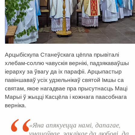
Арцыбіскупа Станеўскага цёпла прывіталі
хлебам-соллю чавускія вернікі, падзякаваўшы
іерарху за ўвагу да іх парафіі. Арцыпастыр
павіншаваў усіх удзельнікаў святой Імшы са
святам, якое нагадвае пра прысутнасць Маці
Марыі ў жыцці Касцёла і кожнага паасобнага
верніка.
«Яна апякуецца намі, дапагае,
умацоўвае, заклікае да любові, да