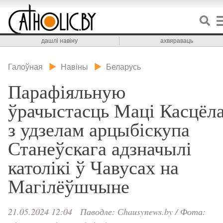
дашлі навіну
ахвяраваць
Галоўная
Навіны
Беларусь
Парафіяльную
ўрачыстасць Маці Касцёл
з удзелам арцыбіскупа
Станеўскага адзначылі
католікі ў Чавусах на
Магілёўшчыне
21.05.2024 12:04
Паводле: Сhausynews.by
/
Фота: