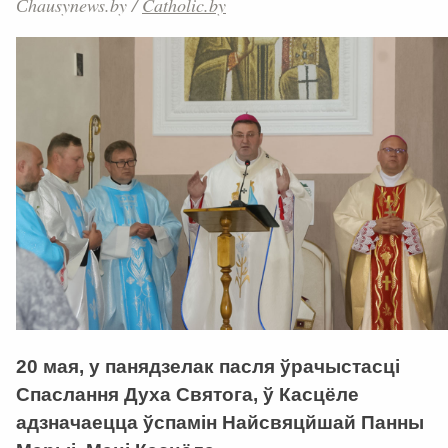
Сhausynews.by
/
Catholic.by
20 мая, у панядзелак пасля ўрачыстасці
Спаслання Духа Святога, ў Касцёле
адзначаецца ўспамін Найсвяцйшай Панны