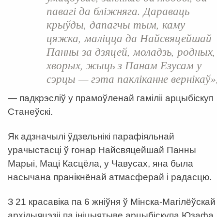
павагі да бліжняга. Дараваць
крыўды, дапагчы тым, каму
цяжка, маліцца да Найсвяцейшай
Панны за дзяцей, моладзь, родных,
хворых, жыць з Панам Езусам у
сэрцы — гэта пакліканне вернікаў»
— падкрэсліў у прамоўленай гаміліі арцыбіскуп
Станеўскі.
Як адзначылі ўдзельнікі парафіяльнай
урачыстасці ў гонар Найсвяцейшай Панны
Марыі, Маці Касцёла, у Чавусах, яна была
насычана пранікнёнай атмасферай і радасцю.
З 21 красавіка па 6 жніўня ў Мінска-Магілёўскай
архідыяцэзіі па ініцыятыве арцыбіскупа Юзафа