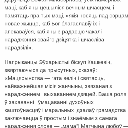
маці, каб яны цешыліся вечным шчасцем, і
памятаць пра тых маці, «якія носяць пад сэрца
новае жыццё, каб Бог благаславіў іх і
апекаваўся, каб яны з радасцю чакалі
нараджэння свайго дзіцятка і шчасліва
нарадзілі».
Напрыканцы Эўхарыстыі біскуп Кашкевіч,
звяртаючыся да прысутных, сказаў:
«Мацярынства — гэта веліч і святасць,
найважнейшая місія жанчыны, звязаная з
нараджэннем і выхаваннем дзяцей. Ваша роля
ў захаванні і ўмацаванні духоўных
каштоўнасцяў і маральных ідэалаў грамадства
заключаецца ў простым і знаёмым з самага
нараджэння слове — „мама“! Матчына любоў 