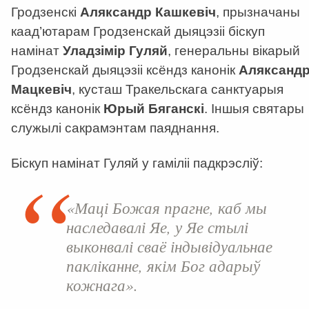
Гродзенскі
Аляксандр Кашкевіч
, прызначаны
каад’ютарам Гродзенскай дыяцэзіі біскуп
намінат
Уладзімір Гуляй
, генеральны вікарый
Гродзенскай дыяцэзіі ксёндз канонік
Аляксанд
Мацкевіч
, кусташ Тракельскага санктуарыя
ксёндз канонік
Юрый Бяганскі
. Іншыя святары
служылі сакрамэнтам паяднання.
Біскуп намінат Гуляй у гаміліі падкрэсліў:
«Маці Божая прагне, каб мы
наследавалі Яе, у Яе стылі
выконвалі сваё індывідуальнае
пакліканне, якім Бог адарыў
кожнага».