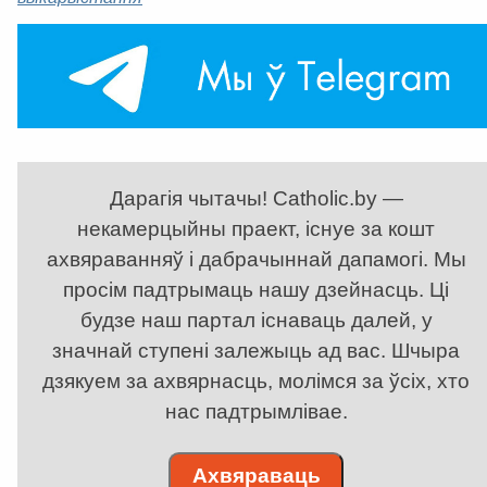
Дарагія чытачы! Catholic.by —
некамерцыйны праект, існуе за кошт
ахвяраванняў і дабрачыннай дапамогі. Мы
просім падтрымаць нашу дзейнасць. Ці
будзе наш партал існаваць далей, у
значнай ступені залежыць ад вас. Шчыра
дзякуем за ахвярнасць, молімся за ўсіх, хто
нас падтрымлівае.
Ахвяраваць