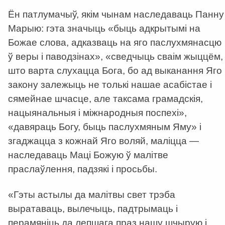
Ён патлумачыў, якім чынам наследаваць Панну
Марыю: гэта значыць «быць адкрытымі на
Божае слова, адказваць на яго паслухмянасцю
ў веры і паводзінах», «сведчыць сваім жыццём,
што варта слухацца Бога, бо ад выканання Яго
закону залежыць не толькі нашае асабістае і
сямейнае шчасце, але таксама грамадскія,
нацыянальныя і міжнародныя поспехі»,
«давяраць Богу, быць паслухмяным Яму» і
згаджацца з кожнай Яго воляй, маліцца —
наследаваць Маці Божую ў малітве
праслаўлення, падзякі і просьбы.
«Гэты астылы да малітвы свет трэба
выратаваць, вылечыць, падтрымаць і
перамяніць да лепшага праз нашу шчырую і