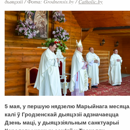
дыяцэзіі
/
Фота: Grodnensis.by
/
Catholic.by
5 мая, у першую нядзелю Марыйнага месяца
калi ў Гродзенскай дыяцэзiі адзначаецца
Дзень мацi, у дыяцэзіяльным санктуарыі