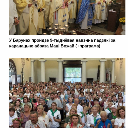
У Барунах пройдзе 9-тыднёвая навэнна падзякі за
каранацыю абраза Маці Божай (+праграма)