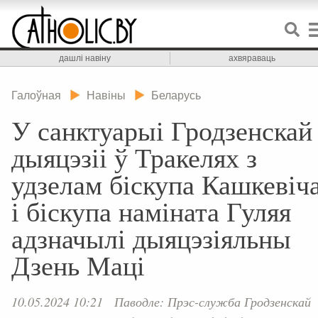
дашлі навіну
ахвяраваць
Галоўная
Навіны
Беларусь
У санктуарыі Гродзенскай
дыяцэзіі ў Тракелях з
удзелам біскупа Кашкевіч
і біскупа наміната Гуляя
адзначылі дыяцэзіяльны
Дзень Маці
10.05.2024 10:21
Паводле: Прэс-служба Гродзенскай