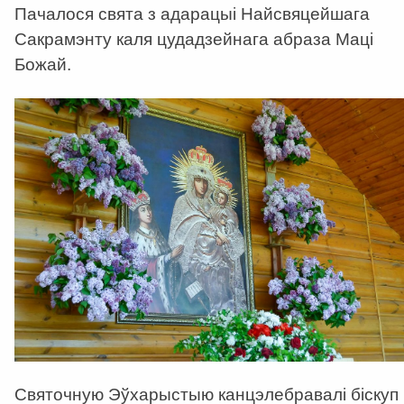
Пачалося свята з адарацыі Найсвяцейшага
Сакрамэнту каля цудадзейнага абраза Маці
Божай.
Святочную Эўхарыстыю канцэлебравалі біскуп