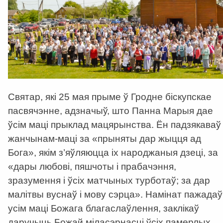
Святар, які 25 мая прыме ў Гродне біскупскае
пасвячэнне, адзначыў, што Панна Марыя дае
ўсім маці прыклад мацярынства. Ён падзякаваў
жанчынам-маці за «прыняты дар жыцця ад
Бога», якім з’яўляюцца іх народжаныя дзеці, за
«дары любові, пяшчоты і прабачэння,
зразумення і ўсіх матчыных турботаў; за дар
малітвы вуснаў і мову сэрца». Намінат пажадаў
усім маці Божага благаслаўлення, заклікаў
даручыць Божай міласэрнасці ўсіх памерлых