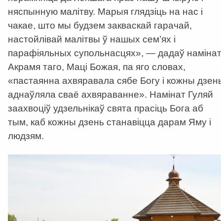
няспынную малітву. Марыя глядзіць на нас і
чакае, што мы будзем закваскай гарачай,
настойлівай малітвы ў нашых сем’ях і
парафіяльных супольнасцях», — дадаў намінат
Акрамя таго, Маці Божая, па яго словах,
«пастаянна ахвяравала сябе Богу і кожны дзен
аднаўляла сваё ахвяраванне». Намінат Гуляй
заахвоціў удзельнікаў свята прасіць Бога аб
тым, каб кожны дзень станавіцца дарам Яму і
людзям.