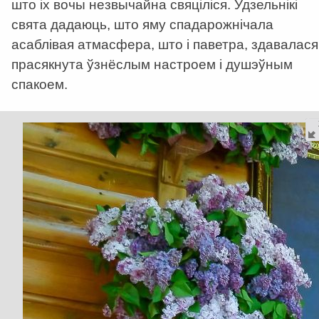
што іх вoчы нeзвычaйнa cвяцiлicя. Удзельнікі
свята дадаюць, што яму спадарожнічала
асаблівая атмасфера, што і паветра, здавалася
прасякнута ўзнёслым настроем і душэўным
спакоем.