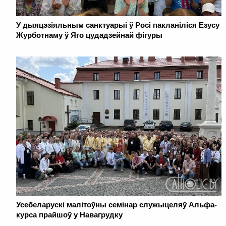
У дыяцэзіяльным санктуарыі ў Росі пакланіліся Езусу
Журботнаму ў Яго цудадзейнай фігуры
Усебеларускі малітоўны семінар служыцеляў Альфа-
курса прайшоў у Навагрудку