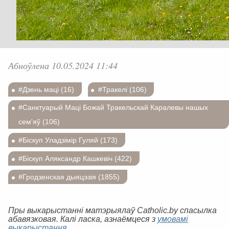
Абноўлена 10.05.2024 11:44
#Дзень маці (16)
#Тракелі (106)
#Санктуарый Маці Божай Тракельскай Каралевы нашых
сем'яў (106)
#Біскуп Уладзімір Гуляй (173)
#Біскуп Аляксандр Кашкевіч (422)
#Гродзенская дыяцэзія (1855)
Пры выкарыстанні матэрыялаў Catholic.by спасылка
абавязковая. Калі ласка, азнаёмцеся з
умовамі
выкарыстання