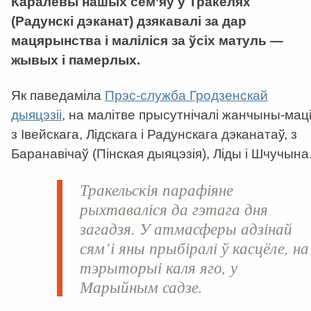
Каралевы нашых сем’яў у Тракелях
(Радунскі дэканат) дзякавалі за дар
мацярынства і маліліся за ўсіх матуль —
жывых і памерлых.
Як паведаміла
Прэс-служба Гродзенскай
дыяцэзіі
, на малітве прысутнічалі жанчыны-мац
з Івейскага, Лідскага і Радунскага дэканатаў, з
Баранавічаў (Пінская дыяцэзія), Ліды і Шчучына
Тракельскія парафіяне
рыхтаваліся да гэтага дня
загадзя. У атмасферы адзінай
сям’і яны прыбіралі ў касцёле, на
тэрыторыі каля яго, у
Марыйным садзе.