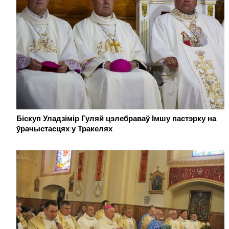
Біскуп Уладзімір Гуляй цэлебраваў Імшу пастэрку на
ўрачыстасцях у Тракелях