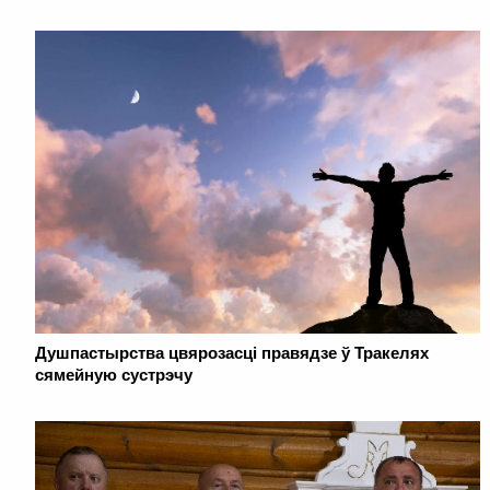
Душпастырства цвярозасці правядзе ў Тракелях
сямейную сустрэчу