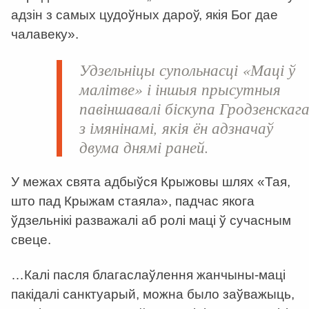
адзін з самых цудоўных дароў, якія Бог дае
чалавеку».
Удзельніцы супольнасці «Маці ў
малітве» і іншыя прысутныя
павіншавалі біскупа Гродзенскаг
з імянінамі, якія ён адзначаў
двума днямі раней.
У межах свята адбыўся Крыжовы шлях «Тая,
што пад Крыжам стаяла», падчас якога
ўдзельнікі разважалі аб ролі маці ў сучасным
свеце.
…Калі пасля благаслаўлення жанчыны-маці
пакідалі санктуарый, можна было заўважыць,