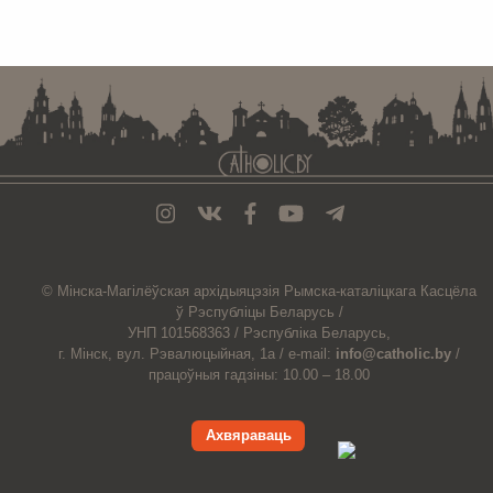
. . . . . . . . . . . . . . . . . . . . . . . . . . . . . . . . . . . . . . . . . . . . . . . . . . . . . . . . . . . . .
© Мiнска-Магiлёўская
архiдыяцэзiя
Рымска-каталіцкага
Касцёла
ў Рэспубліцы Беларусь /
УНП 101568363 /
Рэспубліка Беларусь,
г. Мінск, вул. Рэвалюцыйная, 1а /
e-mail:
info@catholic.by
/
працоўныя гадзіны: 10.00 – 18.00
Ахвяраваць