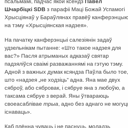
псальмамі, падчас якой ксёндз
Павел
Шчарбіцкі SDB
з парафіі Маці Божай Успамогі
Хрысціянаў у Бараўлянах правёў канферэнцы
на тэму «Хрысціянская надзея».
На пачатку канферэнцыі салезіянін задаў
удзельнікам пытанне: «Што такое надзея для
вас?» Пасля атрыманых адказаў святар
падзяліўся сваімі разважаннямі на гэтую тэму.
Адной з важных думак ксяндза Паўла было тое
што «надзея „не ходзіць“ адна. Яна мае двух
сяброў, або сябровак, і сябруе яна з любоўю, а
таксама сябруе з верай. Яны ўтвараюць
своеасаблівае
трыа
, адно без аднаго не могуц
існаваць».
Каб плённа чуваць і не паснуць, моладзь