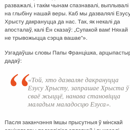
разважалі, і такім чынам спазнавалі, выплывалі
на глыбіну нашай веры. Каб мы дазвалялі Езус
Хрысту дакрануцца да нас. Так, як некалі да
апосталаў, калі Ён сказаў: „Супакой вам! Няхай
не трывожыцца сэрца вашае“».
Узгадаўшы словы Папы Францішка, арцыпасты
дадаў:
«Той, хто дазваляе дакрануцца
Езусу Хрысту, запрашае Хрыста ў
сваё жыццё, нанава становіцца
маладым маладосцю Езуса».
Пасля заканчэння Імшы прысутныя ў мінскай