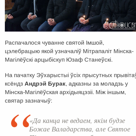
Распачалося чуванне святой Імшой,
цэлебрацыю якой узначаліў Мітрапаліт Мінска-
Магілёўскі арцыбіскуп Юзаф Станеўскі.
На пачатку Эўхарыстыі ўсіх прысутных прывіта
ксёндз
Андрэй Бурак
, адказны за моладзь у
Мінска-Магілёўская архідыяцэзіі. Між іншым,
святар зазначыў:
«Да канца не ведаем, якім будзе
Божае Валадарства, але Святое