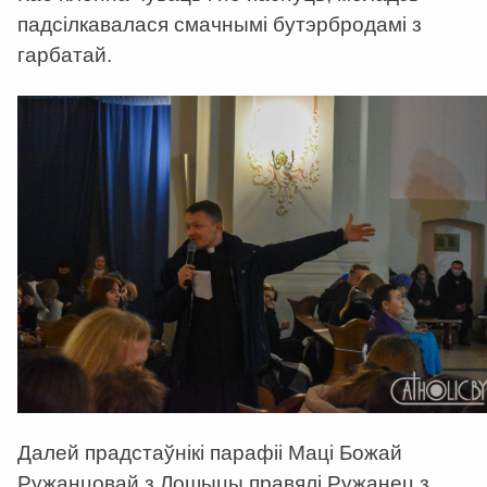
падсілкавалася смачнымі бутэрбродамі з
гарбатай.
Далей прадстаўнікі парафіі Маці Божай
Ружанцовай з Лошыцы правялі Ружанец з