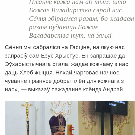
Пісанне кажа нам аб тым, што
Божае Валадарства сярод нас.
Сёння збіраемся разам, бо жадаем
разам будаваць Божае
Валадарства тут, на зямлі.
Сёння мы сабраліся на Гасціне, на якую нас
запрасіў сам Езус Хрыстус. Ён запрашае да
Эўхарыстычнага стала, жадае кожнаму з нас
даць Хлеб жыцця. Няхай чарговае начное
чуванне прынясе добры плён для кожнага з
нас», — выказаў пажаданне ксёндз Андрэй.