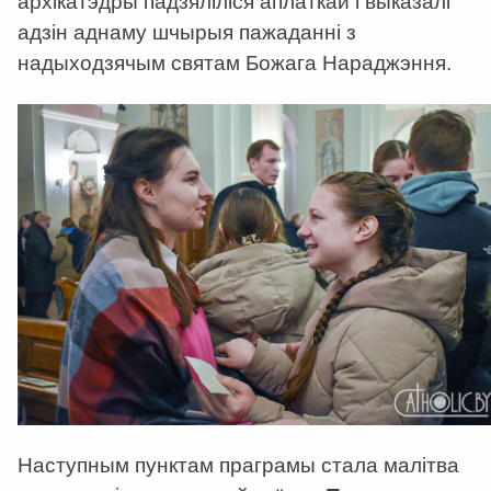
архікатэдры падзяліліся аплаткай і выказалі
адзін аднаму шчырыя пажаданні з
надыходзячым святам Божага Нараджэння.
Наступным пунктам праграмы стала малітва