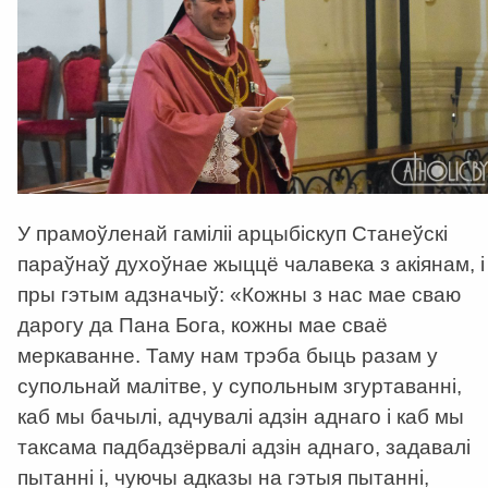
У прамоўленай гаміліі арцыбіскуп Станеўскі
параўнаў духоўнае жыццё чалавека з акіянам, і
пры гэтым адзначыў: «Кожны з нас мае сваю
дарогу да Пана Бога, кожны мае сваё
меркаванне. Таму нам трэба быць разам у
супольнай малітве, у супольным згуртаванні,
каб мы бачылі, адчувалі адзін аднаго і каб мы
таксама падбадзёрвалі адзін аднаго, задавалі
пытанні і, чуючы адказы на гэтыя пытанні,