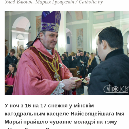
Улад Блюшч, Марыя Грыцкевіч
/
Catholic.by
У ноч з 16 на 17 снежня у мінскім
катэдральным касцёле Найсвяцейшага Імя
Марыі прайшло чуванне моладзі на тэму