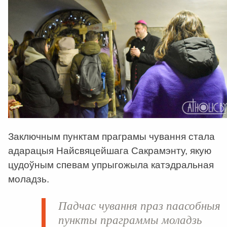
Заключным пунктам праграмы чування стала
адарацыя Найсвяцейшага Сакрамэнту, якую
цудоўным спевам упрыгожыла катэдральная
моладзь.
Падчас чування праз паасобныя
пункты праграммы моладзь