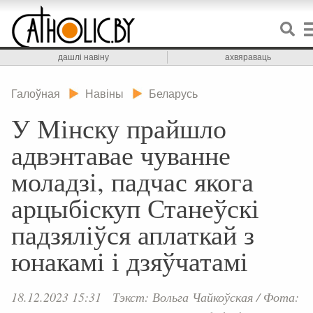
дашлі навіну
ахвяраваць
Галоўная
Навіны
Беларусь
У Мінску прайшло
адвэнтавае чуванне
моладзі, падчас якога
арцыбіскуп Станеўскі
падзяліўся аплаткай з
юнакамі і дзяўчатамі
18.12.2023 15:31
Тэкст: Вольга Чайкоўская
/
Фота: