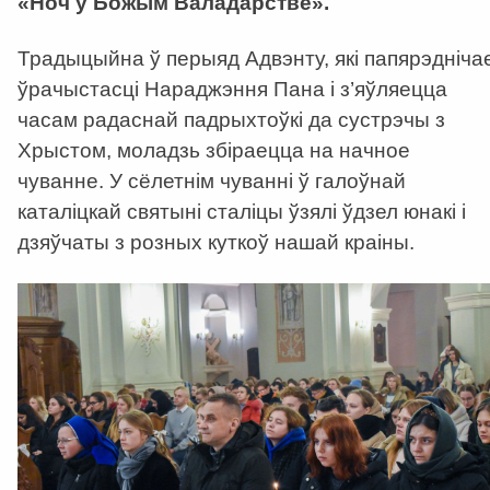
«Ноч у Божым Валадарстве».
Традыцыйна ў перыяд Адвэнту, які папярэдніча
ўрачыстасці Нараджэння Пана і з’яўляецца
часам радаснай падрыхтоўкі да сустрэчы з
Хрыстом, моладзь збіраецца на начное
чуванне. У сёлетнім чуванні ў галоўнай
каталіцкай святыні сталіцы ўзялі ўдзел юнакі і
дзяўчаты з розных куткоў нашай краіны.