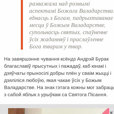
разважала над рознымі
аспектамі Божага Валадарства
еднасць з Богам, падрыхтаванае
месца ў Божым Валадарстве,
супольнасць святых, спаўненне
ўсіх жаданняў і праслаўленне
Бога тварам у твар.
На завяршэнне чування ксёндз Андрэй Бурак
благаславіў прысутных і пажадаў, каб юнакі і
дзяўчаты прыносілі добры плён у сваім жыцці і
дзяліліся любоўю, якая чакае ўсіх у Божым
Валадарстве. На знак гэтага кожны мог забрац
з сабой яблык з урыўкам са Святога Пісання.