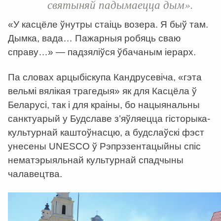
святыняй падымаецца дым».
«У касцёле ўнутры стаіць возера. Я быў там.
Дымка, вада… Пажарныя робяць сваю
справу…» — падзяліўся ўбачаным іерарх.
Па словах арцыбіскупа Кандрусевіча, «гэта
вельмі вялікая трагедыя» як для Касцёла ў
Беларусі, так і для краіны, бо нацыянальны
санктуарый у Будславе з’яўляецца гісторыка-
культурнай каштоўнасцю, а будслаўскі фэст
унесены UNESCO ў Рэпрэзентацыйны спіс
нематэрыяльнай культурнай спадчыны
чалавецтва.