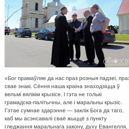
«Бог прамаўляе да нас праз розныя падзеі, пра
свае знакі. Сёння наша краіна знаходзіцца ў
вельмі вялікім крызісе. І гэта не толькі
грамадска-палітычны, але і маральны крызіс.
Гэтае сумнае здарэнне — заклік Бога да таго,
каб мы асэнсавалі сваё жыццё з пункту
гледжання маральнага закону, духу Евангелля, 