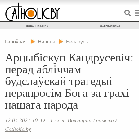
дашлі навіну
ахвяраваць
Галоўная
Навіны
Беларусь
Арцыбіскуп Кандрусевіч:
перад абліччам
будслаўскай трагедыі
перапросім Бога за грахі
нашага народа
12.05.2021 10:39
Тэкст:
Валянціна Грамыка
/
Catholic.by