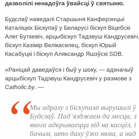
дазволілі ненадоўга ўвайсці ў святыню.
Будслаў наведалі Старшыня Канферэнцыі
Каталіцкіх Біскупаў у Беларусі біскуп Віцебскі
Алег Буткевіч, арцыбіскуп Тадэвуш Кандрусевіч
біскуп Казімір Велікаселец, біскуп Юрый
Касабуцкі і біскуп Аляксандр Яшэўскі SDB.
«Раніцай даведаўся і быў у шоку, — адзначыў
арцыбіскуп Тадэвуш Кандрусевіч у размове з
Catholic.by
. —
Мы адразу з біскупамі вырушылі ў
Будслаў. Пад’язджаем да месца, з
якога адкрываецца від на касцёл, і
бачым, што даху ўжо няма, а над