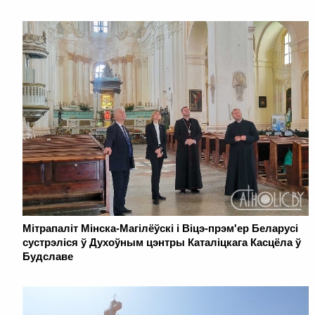
Мітрапаліт Мінска-Магілёўскі і Віцэ-прэм'ер Беларусі
сустрэліся ў Духоўным цэнтры Каталіцкага Касцёла ў
Будславе