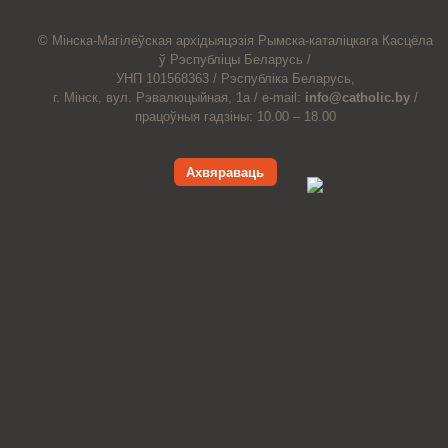
© Мiнска-Магiлёўская
архiдыяцэзiя
Рымска-каталіцкага
Касцёла
ў Рэспубліцы Беларусь /
УНП 101568363 /
Рэспубліка Беларусь,
г. Мінск, вул. Рэвалюцыйная, 1а /
e-mail:
info@catholic.by
/
працоўныя гадзіны: 10.00 – 18.00
Ахвяраваць