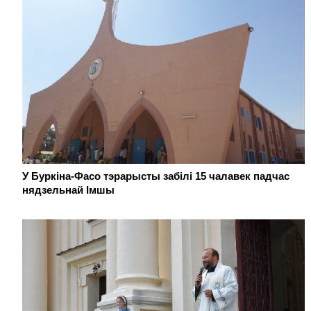
У Буркіна-Фасо тэрарысты забілі 15 чалавек падчас
нядзельнай Імшы