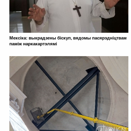
Мексіка: выкрадзены біскуп, вядомы пасярэдніцтвам
паміж наркакартэлямі