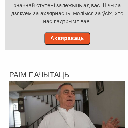
значнай ступені залежыць ад вас. Шчыра
дзякуем за ахвярнасць, молімся за ўсіх, хто
нас падтрымлівае.
Ахвяраваць
РАІМ ПАЧЫТАЦЬ