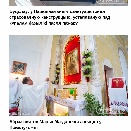
Будслаў: у Нацыянальным санктуарыі знялі
страховачную канструкцыю, усталяваную пад
купалам базылікі пасля пажару
Абраз святой Марыі Магдалены асвяцілі ў
Новалукомлі