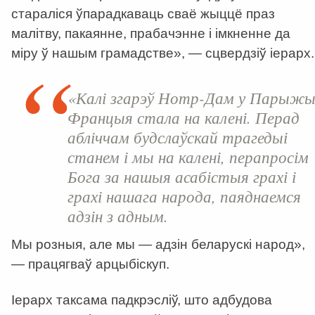
стараліся ўпарадкаваць сваё жыццё праз
малітву, пакаянне, прабачэнне і імкненне да
міру ў нашым грамадстве», — сцвердзіў іерарх.
«Калі згарэў Нотр-Дам у Парыжы
Францыя стала на калені. Перад
абліччам будслаўскай трагедыі
станем і мы на калені, перапросім
Бога за нашыя асабістыя грахі і
грахі нашага народа, паяднаемся
адзін з адным.
Мы розныя, але мы — адзін беларускі народ»,
— працягваў арцыбіскуп.
Іерарх таксама падкрэсліў, што адбудова