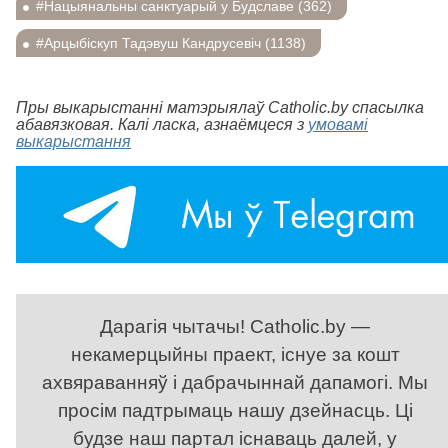
#Нацыянальны санктуарый у Будславе (362)
#Арцыбіскуп Тадэвуш Кандрусевіч (1138)
Пры выкарыстанні матэрыялаў Catholic.by спасылка
абавязковая. Калі ласка, азнаёмцеся з
умовамі
выкарыстання
Дарагія чытачы! Catholic.by —
некамерцыйны праект, існуе за кошт
ахвяраванняў і дабрачыннай дапамогі. Мы
просім падтрымаць нашу дзейнасць. Ці
будзе наш партал існаваць далей, у