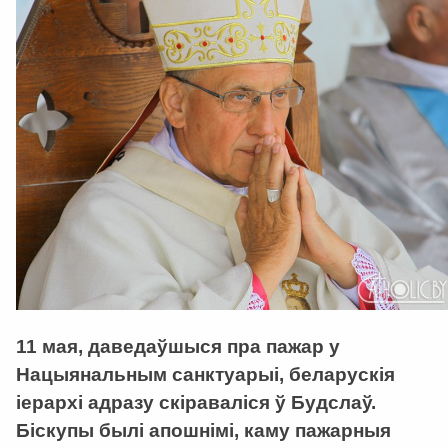
11 мая, даведаўшыся пра пажар у
Нацыянальным санктуарыі, беларускія
іерархі адразу скіраваліся ў Будслаў.
Біскупы былі апошнімі, каму пажарныя