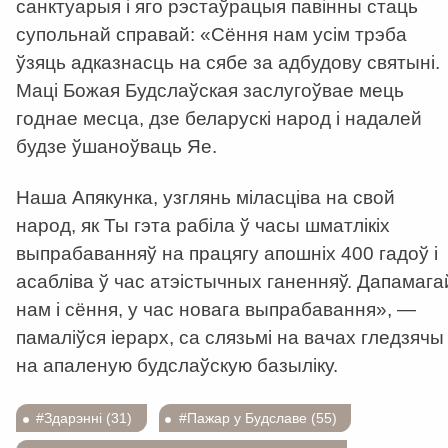
санктуарыя і яго рэстаўрацыя павінны стаць
супольнай справай: «Сёння нам усім трэба
ўзяць адказнасць на сябе за адбудову святыні.
Маці Божая Будслаўская заслугоўвае мець
годнае месца, дзе беларускі народ і надалей
будзе ўшаноўваць Яе.
Наша Апякунка, узглянь міласціва на свой
народ, як Ты гэта рабіла ў часы шматлікіх
выпрабаванняў на працягу апошніх 400 гадоў і
асабліва ў час атэістычных ганенняў. Дапамага
нам і сёння, у час новага выпрабавання», —
памаліўся іерарх, са слязьмі на вачах гледзячы
на апаленую будслаўскую базыліку.
#Здарэнні (31)
#Пажар у Будславе (55)