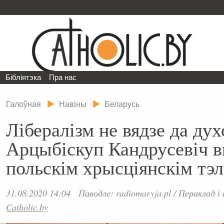
Бібліятэка
Пра нас
Галоўная
Навіны
Беларусь
Лібералізм не вядзе да дух
Арцыбіскуп Кандрусевіч в
польскім хрысціянскім тэ
31.08.2020 14:04
Паводле: radiomaryja.pl
/
Пераклад і
Catholic.by