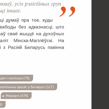
кваў, усіх рэлігійных груп
ці іншае.
ці думаў пра тое, куды
вабоды без адказнасці, што
аваў сваё жыццё на духоўных
літ Мінска-Магілёўскі. На
і з Расіяй Беларусь павінна
цёл і палітыка (79)
алітычны крызіс у Беларусі (117)
#Іерархі (478)
8)