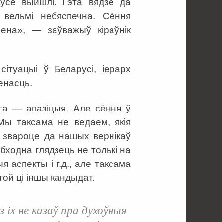
 усе выйшлі. Гэта вядзе да
 вельмі небяспечна. Сёння
ена», — заўважыў кіраўнік
ітуацыі ў Беларусі, іерарх
енасць.
ога — апазіцыя. Але сёння ў
 Мы таксама не ведаем, якія
м звароце да нашых вернікаў
абходна глядзець не толькі на
 аспекты і г.д., але таксама
той ці іншы кандыдат.
 іх не казаў пра духоўныя