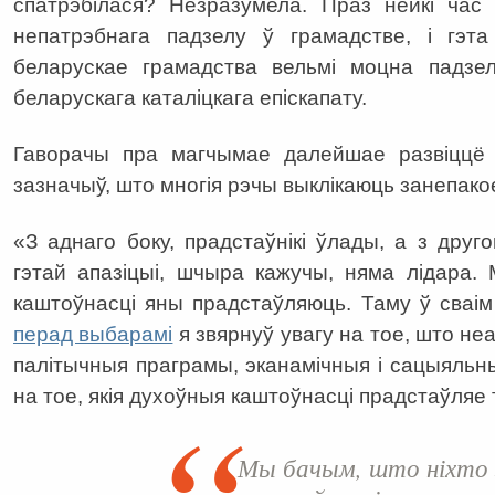
спатрэбілася? Незразумела. Праз нейкі час
непатрэбнага падзелу ў грамадстве, і гэта
беларускае грамадства вельмі моцна падзел
беларускага каталіцкага епіскапату.
Гаворачы пра магчымае далейшае развіццё с
зазначыў, што многія рэчы выклікаюць занепако
«З аднаго боку, прадстаўнікі ўлады, а з друг
гэтай апазіцыі, шчыра кажучы, няма лідара.
каштоўнасці яны прадстаўляюць. Таму ў сваі
перад выбарамі
я звярнуў увагу на тое, што не
палітычныя праграмы, эканамічныя і сацыяльныя
на тое, якія духоўныя каштоўнасці прадстаўляе 
Мы бачым, што ніхто з