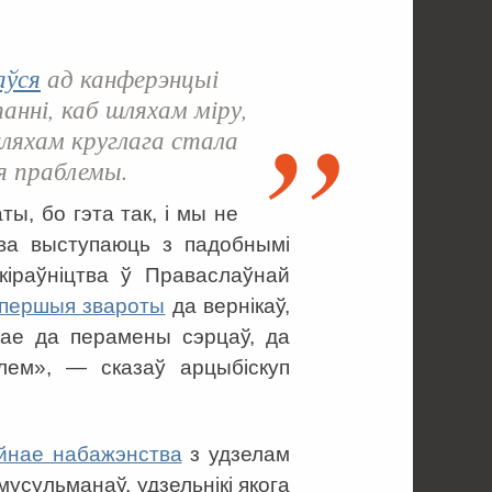
аўся
ад канферэнцыі
анні, каб шляхам міру,
ляхам круглага стала
я праблемы.
ты, бо гэта так, і мы не
ква выступаюць з падобнымі
кіраўніцтва ў Праваслаўнай
першыя звароты
да вернікаў,
ікае да перамены сэрцаў, да
лем», — сказаў арцыбіскуп
ійнае набажэнства
з удзелам
мусульманаў, удзельнікі якога