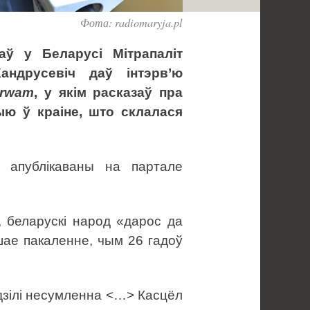
Фота: radiomaryja.pl
аў у Беларусі Мітрапаліт
Кандрусевіч даў інтэрв’ю
Trwam
, у якім расказаў пра
ыю ў краіне, што склалася
 апублікаваны на партале
, беларускі народ «дарос да
ншае пакаленне, чым 26 гадоў
дзілі несумленна <…> Касцёл