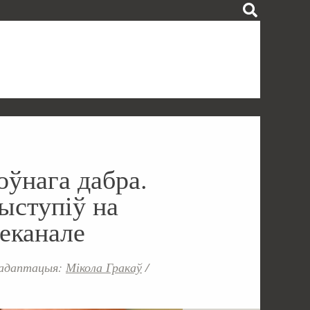
оўнага дабра.
ыступіў на
леканале
 адаптацыя:
Мікола Гракаў
/