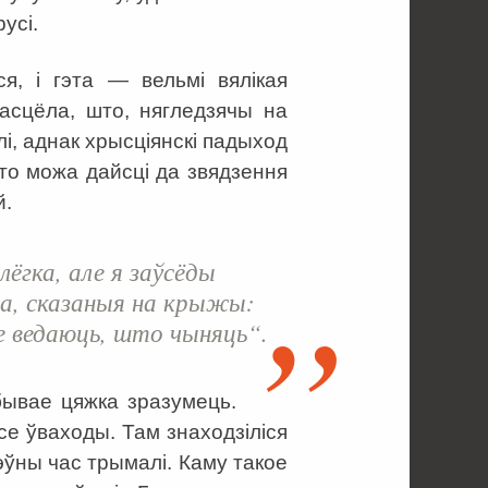
усі.
я, і гэта — вельмі вялікая
Касцёла, што, нягледзячы на
лі, аднак хрысціянскі падыход
што можа дайсці да звядзення
й.
ёгка, але я заўсёды
а, сказаныя на крыжы:
не ведаюць, што чыняць“.
бывае цяжка зразумець.
се ўваходы. Там знаходзіліся
 пэўны час трымалі. Каму такое