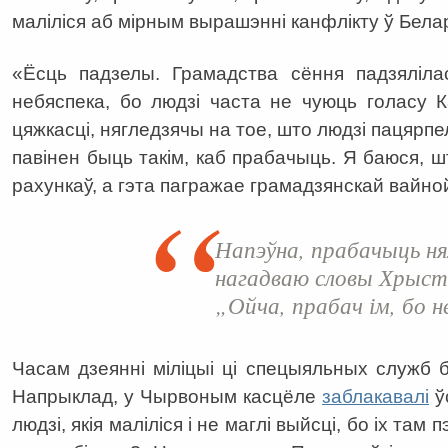
маліліся аб мірным вырашэнні канфлікту ў Белар
«Ёсць падзелы. Грамадства сёння падзялілас
небяспека, бо людзі часта не чуюць голасу 
цяжкасці, нягледзячы на тое, што людзі пацярпе
павінен быць такім, каб прабачыць. Я баюся, 
рахункаў, а гэта пагражае грамадзянскай вайно
Напэўна, прабачыць нял
нагадваю словы Хрыст
„Ойча, прабач ім, бо 
Часам дзеянні міліцыі ці спецыяльных служб 
Напрыклад, у Чырвоным касцёле
заблакавалі
ў
людзі, якія маліліся і не маглі выйсці, бо іх там