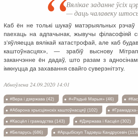
Вялікае заданне ўсіх цэр
— даць чалавеку штось
Каб ён не толькі шукаў матэрыяльных рэчаў 
паехаць на адпачынак, жывучы філасофіяй с
з’яўляецца вялікай катастрофай, але каб буд
каштоўнасцях», — зрабіў выснову Мітрапа
заканчэнне ён дадаў, што разам з адносінам
імкнуцца да захавання свайго суверэнітэту.
Абноўлена 24.09.2020 14:01
#Вера і дзяржава (42)
#«Радыё Марыя» (46)
#Кас
#Абарона хрысціянскіх каштоўнасцяў (102)
#Грамадска-п
#Касцёл і грамадства (143)
#Дзяржава і Касцёл (302)
#Беларусь (686)
#Арцыбіскуп Тадэвуш Кандрусевіч (113