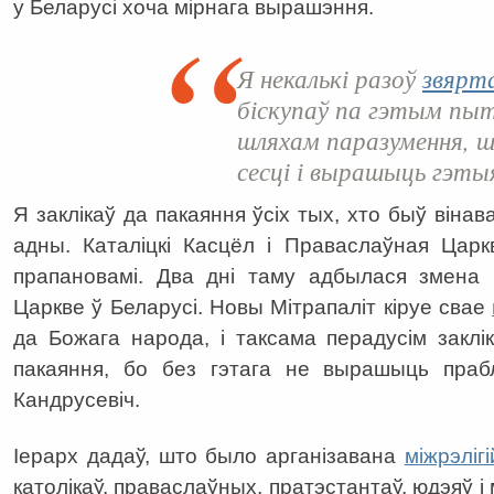
у Беларусі хоча мірнага вырашэння.
Я некалькі разоў
звярт
біскупаў па гэтым пыт
шляхам паразумення, ш
сесці і вырашыць гэты
Я заклікаў да пакаяння ўсіх тых, хто быў вінава
адны. Каталіцкі Касцёл і Праваслаўная Цар
прапановамі. Два дні таму адбылася змена 
Царкве ў Беларусі. Новы Мітрапаліт кіруе свае
да Божага народа, і таксама перадусім закл
пакаяння, бо без гэтага не вырашыць праб
Кандрусевіч.
Іерарх дадаў, што было арганізавана
міжрэліг
католікаў, праваслаўных, пратэстантаў, юдэяў і 