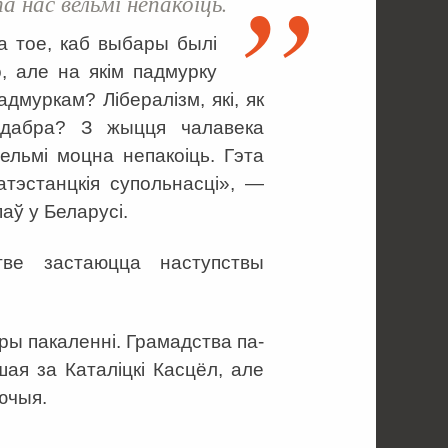
 нас вельмі непакоіць.
а тое, каб выбары былі
, але на якім падмурку
муркам? Лібералізм, які, як
 дабра? З жыцця чалавека
ельмі моцна непакоіць. Гэта
атэстанцкія супольнасці», —
аў у Беларусі.
тве застаюцца наступствы
ры пакаленні. Грамадства па-
ая за Каталіцкі Касцёл, але
ючыя.