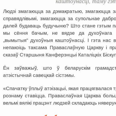
каштоўнасці, таму гэта
Людзі змагаюцца за дэмакратыю, змагаюцца з
справядлівымі, змагаюцца за супольнае дабро
далей будаваць будучыню? Што стане гэтым пад
мы сёння бачым, не вядзе да духоўнага
„вымытыя“ духоўныя каштоўнасці. І гэта нас в
непакоіць таксама Праваслаўную Царкву і пр
сказаў Старшыня Канферэнцыі Каталіцкіх Біскуп
Ён заўважыў, што ў беларускім грамадс
атэістычнай савецкай сістэмы.
«Спачатку ўплыў атэізацыі, якая працягвалася т
рознаму ставіцца. Праваслаўная Царква больш
вельмі вялікі працэнт людзей складаюць няверу