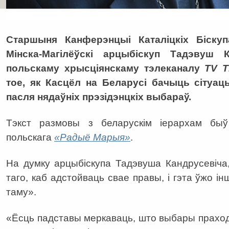
Старшыня Канферэнцыі Каталіцкіх Біскуп
Мінска-Магілёўскі арцыбіскуп Тадэвуш 
польскаму хрысціянскаму тэлеканалу
TV 
тое, як Касцёл на Беларусі бачыць сітуац
пасля нядаўніх прэзідэнцкіх выбараў.
Тэкст размовы з беларускім іерархам быў
польскага
«Радыё Марыя»
.
На думку арцыбіскупа Тадэвуша Кандрусевіча
таго, каб адстойваць свае правы, і гэта ўжо і
таму».
«Ёсць падставы меркаваць, што выбары прахо