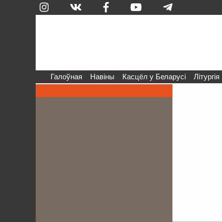
Галоўная
Навіны
Касцёл у Беларусі
Літургія