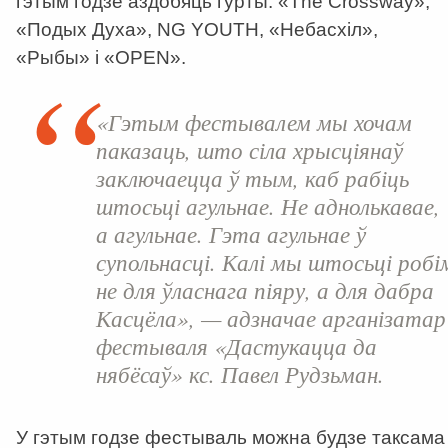
гэтым годзе аздобяць гурты: «The Crossway»,
«Подых Духа», NG YOUTH, «Небасхіл»,
«Рыбы» і «OPEN».
«Гэтым фестывалем мы хочам
паказаць, што сіла хрысціянаў
заключаецца ў тым, каб рабіць
штосьці агульнае. Не аднолькавае,
а агульнае. Гэта агульнае ў
супольнасці. Калі мы штосьці робі
не для ўласнага піяру, а для дабра
Касцёла», — адзначае арганізатар
фестываля «Дастукацца да
нябёсаў» кс. Павел Рудзьман.
У гэтым годзе фестываль можна будзе таксама