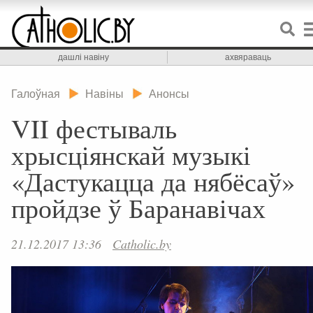
дашлі навіну
ахвяраваць
Галоўная
Навіны
Анонсы
VII фестываль
хрысціянскай музыкі
«Дастукацца да нябёсаў»
пройдзе ў Баранавічах
21.12.2017 13:36
Catholic.by