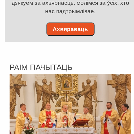
дзякуем за ахвярнасць, молімся за ўсіх, хто
нас падтрымлівае.
Ахвяраваць
РАІМ ПАЧЫТАЦЬ