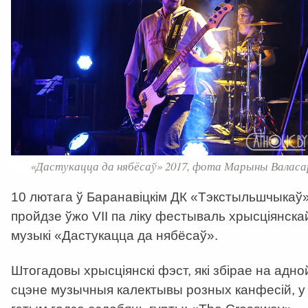
«Дастукацца да нябёсаў» 2017, фота Марыны Валаса
10 лютага ў Баранавіцкім ДК «Тэкстыльшчыкаў
пройдзе ўжо VII па ліку фестываль хрысціянска
музыкі «Дастукацца да нябёсаў».
Штогадовы хрысціянскі фэст, які збірае на адно
сцэне музычныя калектывы розных канфесій, у