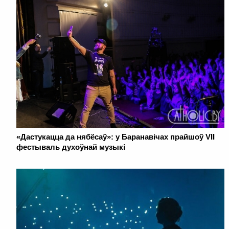
«Дастукацца да нябёсаў»: у Баранавічах прайшоў VII
фестываль духоўнай музыкі