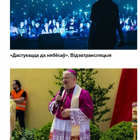
«Дастукацца да нябёсаў». Відэатрансляцыя