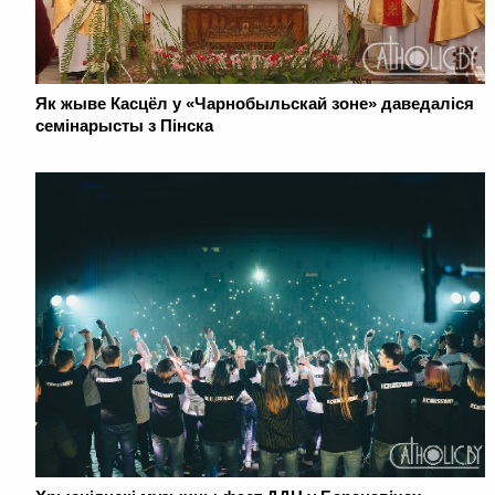
Як жыве Касцёл у «Чарнобыльскай зоне» даведаліся
семінарысты з Пінска