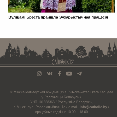
Вуліцамі Брэста прайшла Эўхарыстычная працэсія
. . . . . . . . . . . . . . . . . . . . . . . . . . . . . . . . . . . . . . . . . . . . . . . . . . . . . . . . . . . . .
© Мiнска-Магiлёўская
архiдыяцэзiя
Рымска-каталіцкага
Касцёла
ў Рэспубліцы Беларусь /
УНП 101568363 /
Рэспубліка Беларусь,
г. Мінск, вул. Рэвалюцыйная, 1а /
e-mail:
info@catholic.by
/
працоўныя гадзіны: 10.00 – 18.00