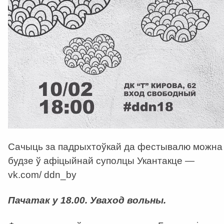
Сачыць за падрыхтоўкай да фестывалю можна
будзе ў афіцыйнай суполцы Укантакце —
vk.com/ ddn_by
Пачатак у 18.00. Уваход вольны.