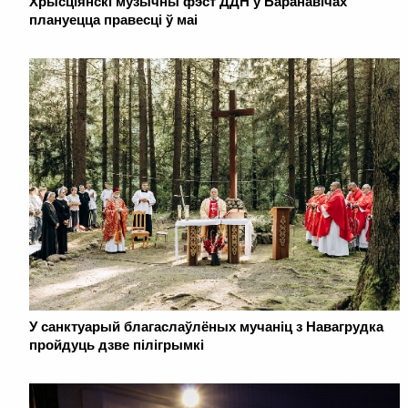
Хрысціянскі музычны фэст ДДН у Баранавічах
плануецца правесці ў маі
У санктуарый благаслаўлёных мучаніц з Навагрудка
пройдуць дзве пілігрымкі