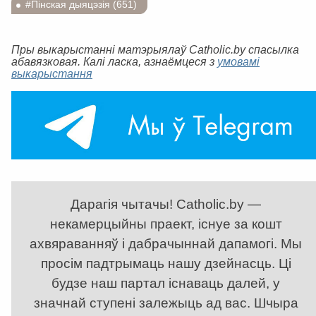
#Пінская дыяцэзія (651)
Пры выкарыстанні матэрыялаў Catholic.by спасылка
абавязковая. Калі ласка, азнаёмцеся з
умовамі
выкарыстання
Дарагія чытачы! Catholic.by —
некамерцыйны праект, існуе за кошт
ахвяраванняў і дабрачыннай дапамогі. Мы
просім падтрымаць нашу дзейнасць. Ці
будзе наш партал існаваць далей, у
значнай ступені залежыць ад вас. Шчыра