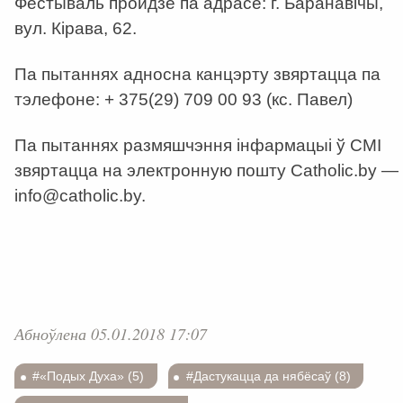
Фестываль пройдзе па адрасе: г. Баранавічы,
вул. Кірава, 62.
Па пытаннях адносна канцэрту звяртацца па
тэлефоне: + 375(29) 709 00 93 (кс. Павел)
Па пытаннях размяшчэння інфармацыі ў СМІ
звяртацца на электронную пошту Catholic.by —
info@catholic.by.
Абноўлена 05.01.2018 17:07
#«Подых Духа» (5)
#Дастукацца да нябёсаў (8)