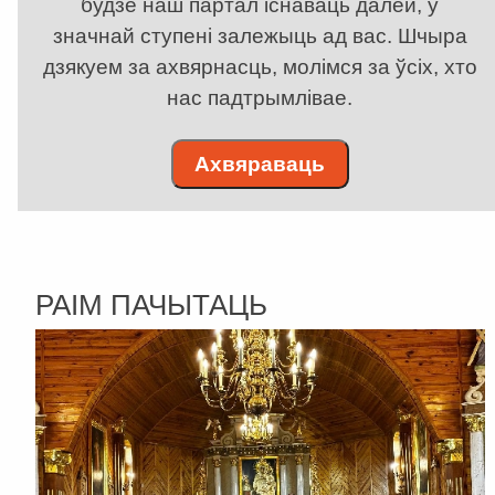
будзе наш партал існаваць далей, у
значнай ступені залежыць ад вас. Шчыра
дзякуем за ахвярнасць, молімся за ўсіх, хто
нас падтрымлівае.
Ахвяраваць
РАІМ ПАЧЫТАЦЬ