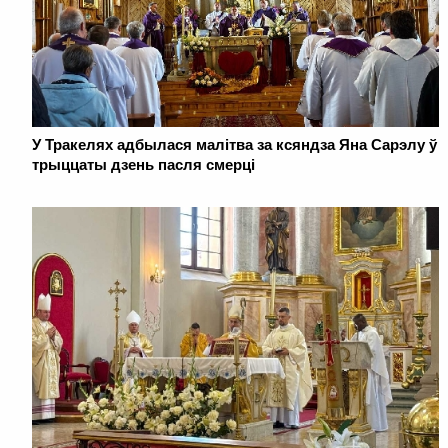
У Тракелях адбылася малітва за ксяндза Яна Сарэлу ў
трыццаты дзень пасля смерці