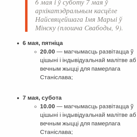
6 мая і ў суботу 7 мая ў
архікатэдральным касцёле
Найсвяцейшага Імя Марыі ў
Мінску (плошча Свабоды, 9).
6 мая, пятніца
20.00
— магчымасць развітацца ў
цішыні і індывідуальнай малітве аб
вечным жыцці для памерлага
Станіслава;
7 мая, субота
10.00
— магчымасць развітацца ў
цішыні і індывідуальнай малітве аб
вечным жыцці для памерлага
Станіслава;