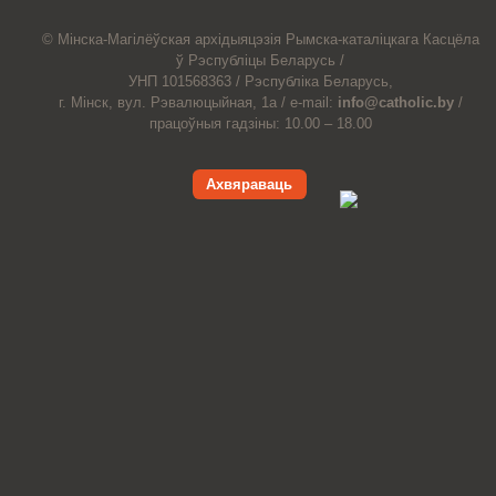
© Мiнска-Магiлёўская
архiдыяцэзiя
Рымска-каталіцкага
Касцёла
ў Рэспубліцы Беларусь /
УНП 101568363 /
Рэспубліка Беларусь,
г. Мінск, вул. Рэвалюцыйная, 1а /
e-mail:
info@catholic.by
/
працоўныя гадзіны: 10.00 – 18.00
Ахвяраваць