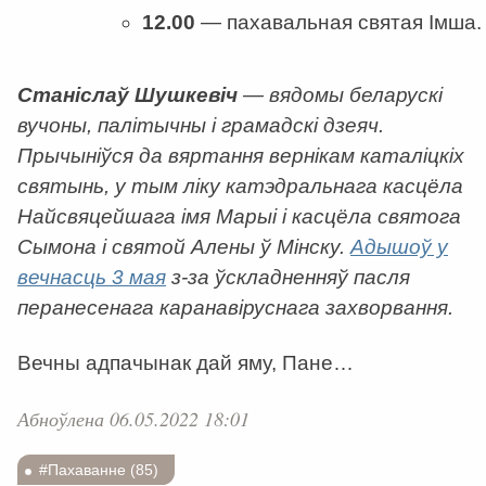
12.00
— пахавальная святая Імша.
Станіслаў Шушкевіч
— вядомы беларускі
вучоны, палітычны і грамадскі дзеяч.
Прычыніўся да вяртання вернікам каталіцкіх
святынь, у тым ліку катэдральнага касцёла
Найсвяцейшага імя Марыі і касцёла святога
Сымона і святой Алены ў Мінску.
Адышоў у
вечнасць 3 мая
з-за ўскладненняў пасля
перанесенага каранавіруснага захворвання.
Вечны адпачынак дай яму, Пане…
Абноўлена 06.05.2022 18:01
#Пахаванне (85)