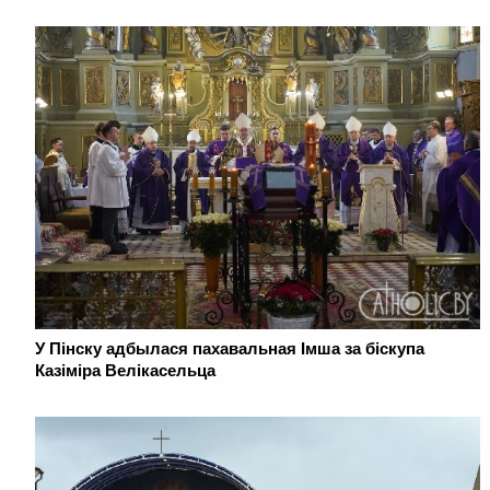
У Пінску адбылася пахавальная Імша за біскупа
Казіміра Велікасельца