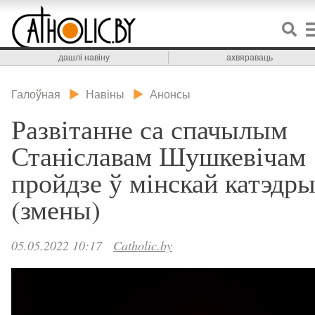
дашлі навіну
ахвяраваць
Галоўная
Навіны
Анонсы
Развітанне са спачылым
Станіславам Шушкевічам
пройдзе ў мінскай катэдр
(змены)
05.05.2022 10:17
Catholic.by