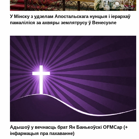
У Мінску з удзелам Апостальскага нунцыя і іерархаў
памаліліся за ахвяры землятрусу ў Венесуэле
Адышоў у вечнасць брат Ян Банькоўскі OFMCap (+
інфармацыя пра пахаванне)