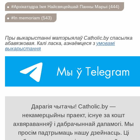
#Архікатэдра Імя Найсвяцейшай Панны Марыі (444)
#In memoriam (543)
Пры выкарыстанні матэрыялаў Catholic.by спасылка
абавязковая. Калі ласка, азнаёмцеся з
умовамі
выкарыстання
Дарагія чытачы! Catholic.by —
некамерцыйны праект, існуе за кошт
ахвяраванняў і дабрачыннай дапамогі. Мы
просім падтрымаць нашу дзейнасць. Ці