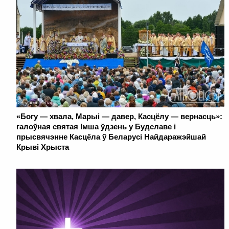
«Богу — хвала, Марыі — давер, Касцёлу — вернасць»:
галоўная святая Імша ўдзень у Будславе і
прысвячэнне Касцёла ў Беларусі Найдаражэйшай
Крыві Хрыста