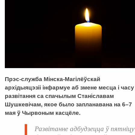
Прэс-служба Мінска-Магілёўскай
архідыяцэзіі інфармуе аб змене месца і часу
развітання са спачылым Станіславам
Шушкевічам, якое было запланавана на 6–7
мая ў Чырвоным касцёле.
Развітанне адбудзецца ў пятніцу