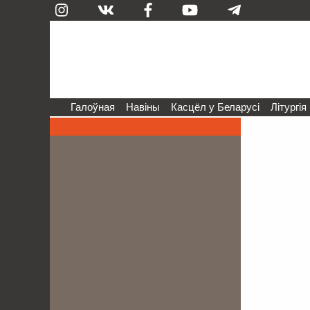
Галоўная
Навіны
Касцёл у Беларусі
Літургія