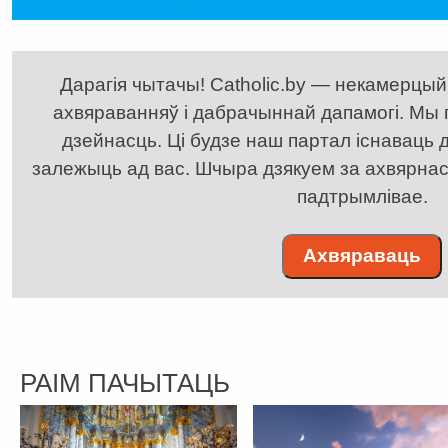
Дарагія чытачы! Catholic.by — некамерцыйн
ахвяраванняў і дабрачыннай дапамогі. Мы
дзейнасць. Ці будзе наш партал існаваць д
залежыць ад вас. Шчыра дзякуем за ахвярнасць
падтрымлівае.
Ахвяраваць
РАІМ ПАЧЫТАЦЬ