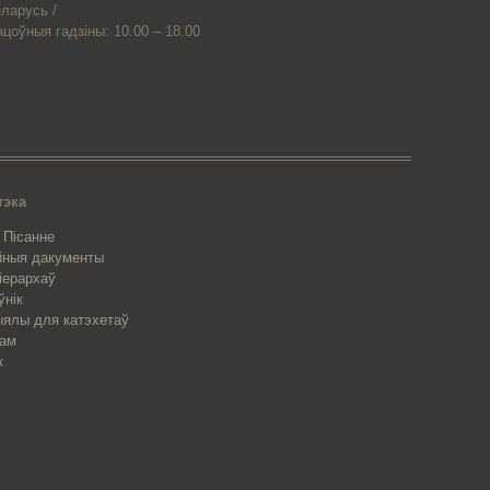
ларусь /
ацоўныя гадзіны: 10.00 – 18.00
тэка
 Пісанне
йныя дакументы
 іерархаў
ўнік
ялы для катэхетаў
рам
к