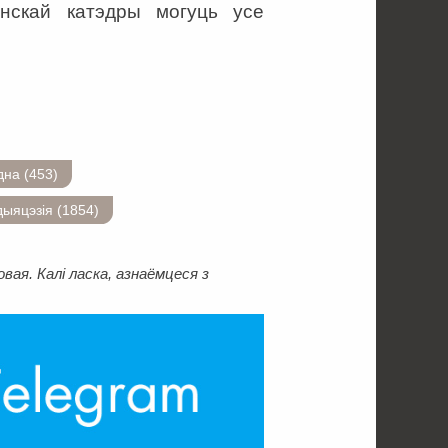
енскай катэдры могуць усе
дна (453)
ыяцэзія (1854)
ая. Калі ласка, азнаёмцеся з