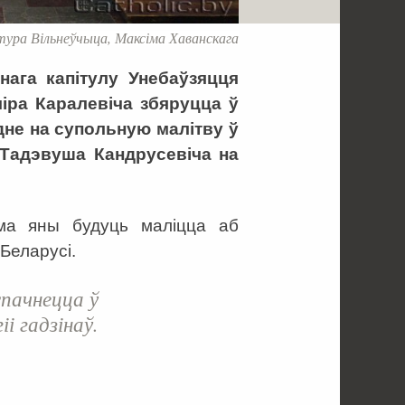
ура Вільнеўчыца, Максіма Хаванскага
нага капітулу Унебаўзяцця
іра Каралевіча збяруцца ў
не на супольную малітву ў
 Тадэвуша Кандрусевіча на
ама яны будуць маліцца аб
 Беларусі.
спачнецца ў
і гадзінаў.