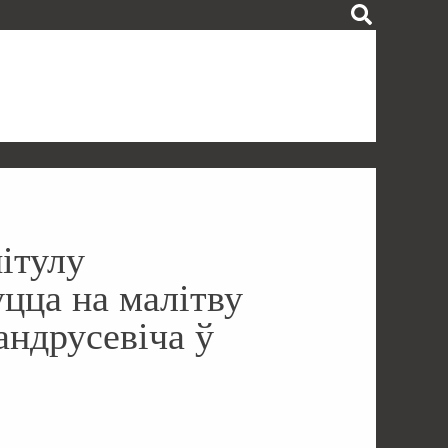
пітулу
уцца на малітву
андрусевіча ў