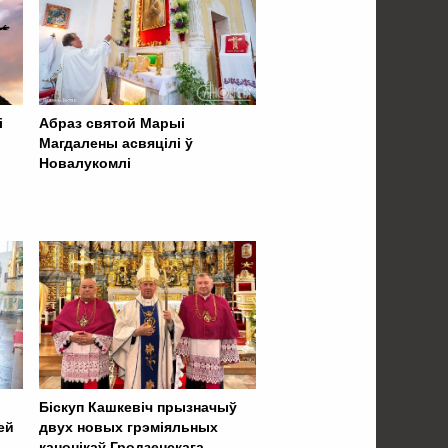
і
Абраз святой Марыі
Магдалены асвяцілі ў
Новалукомлі
Біскуп Кашкевіч прызначыў
ей
двух новых грэміяльных
канонікаў Гродзенскага