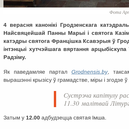
Фота Арт
4 верасня канонікі Гродзенскага катэдраль
Найсвяцейшай Панны Марыі і святога Казім
катэдры святога Францішка Ксавэрыя ў Грод
інтэнцыі хутчэйшага вяртання арцыбіскупа
Радзіму.
Як паведамляе партал
Grodnensis.by
, такс
вырашэнні крызісу ў грамадстве, міры і згодзе ў
Сустрэча капітулу ра
11.30
малітвай Літургі
Затым у
12.00
адбудзецца святая Імша.