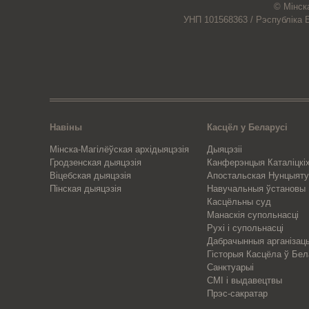
© Мiнск
УНП 101568363 /
Рэспубліка 
Навіны
Касцёл у Беларусі
Мінска-Магілёўская архідыяцэзія
Дыяцэзіі
Гродзенская дыяцэзія
Канферэнцыя Каталіцкіх
Віцебская дыяцэзія
Апостальская Нунцыяту
Пінская дыяцэзія
Навучальныя ўстановы
Касцёльны суд
Манаскія супольнасці
Рухі і супольнасці
Дабрачынныя арганізац
Гісторыя Касцёла ў Бел
Санктуарыі
СМІ і выдавецтвы
Прэс-сакратар