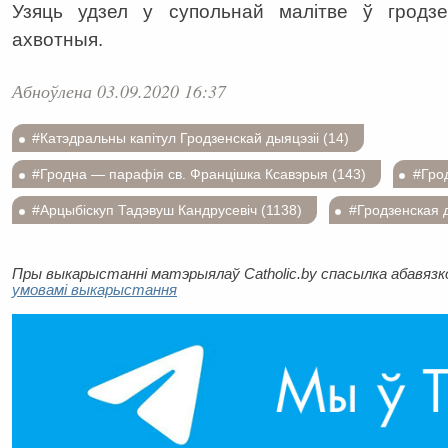
Узяць удзел у супольнай малітве ў гродз
ахвотныя.
Абноўлена 03.09.2020 16:37
#Катэдральны капітул Гродзенскай дыяцэзіі (14)
#Гродна — парафія св. Францішка Ксавэрыя (143)
#Гро
#Арцыбіскуп Тадэвуш Кандрусевіч (1138)
#Гродзенская д
Пры выкарыстанні матэрыялаў Catholic.by спасылка абавязков
умовамі выкарыстання