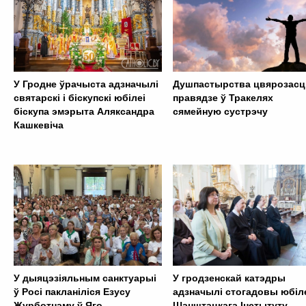
У Гродне ўрачыста адзначылі
Душпастырства цвярозасц
святарскі і біскупскі юбілеі
правядзе ў Тракелях
біскупа эмэрыта Аляксандра
сямейную сустрэчу
Кашкевіча
У дыяцэзіяльным санктуарыі
У гродзенскай катэдры
ў Росі пакланіліся Езусу
адзначылі стогадовы юбіл
Журботнаму ў Яго
Шанштацкага Інстытуту