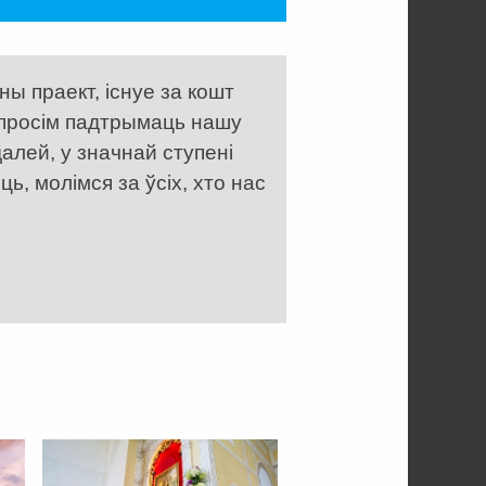
ы праект, існуе за кошт
 просім падтрымаць нашу
алей, у значнай ступені
, молімся за ўсіх, хто нас