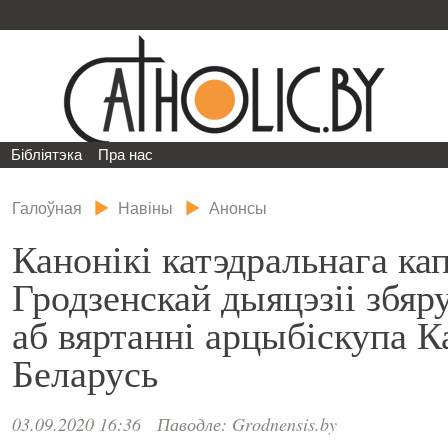
Бібліятэка
Пра нас
Галоўная
Навіны
Анонсы
Канонікі катэдральнага ка
Гродзенскай дыяцэзіі збяр
аб вяртанні арцыбіскупа К
Беларусь
03.09.2020 16:36
Паводле: Grodnensis.by