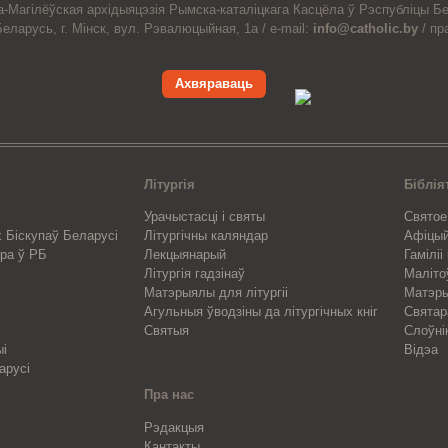
а-Магiлёўская
архiдыяцэзiя
Рымска-каталіцкага
Касцёла
ў Рэспубліцы Бе
Беларусь,
г. Мінск, вул. Рэвалюцыйная, 1а /
e-mail:
info@catholic.by
/
пр
Ахвяраваць
Літургія
Біблія
Урачыстасці і святы
Святое
 Біскупаў Беларусі
Літургічны каляндар
Афіцы
ра ў РБ
Лекцыянарый
Гаміліі
Літургія гадзінаў
Маліто
Матэрыялы для літургіі
Матэры
Агульныя ўводзіны да літургічных кніг
Свята
Святыя
Слоўні
ыі
Відэа
арусі
Пра нас
Рэдакцыя
Кантакты