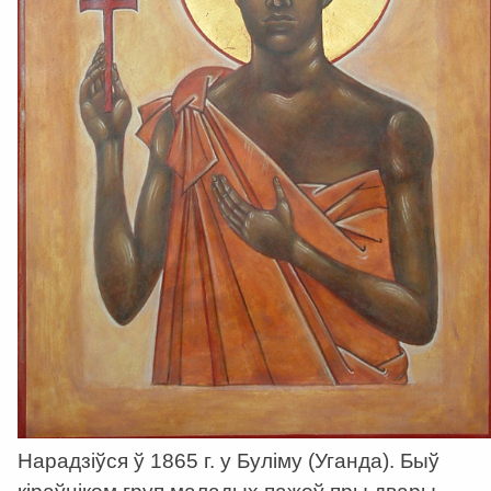
Нарадзіўся ў 1865 г. у Буліму (Уганда). Быў