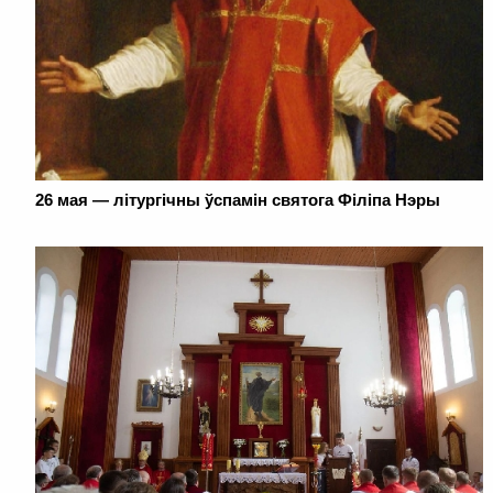
26 мая — літургічны ўспамін святога Філіпа Нэры