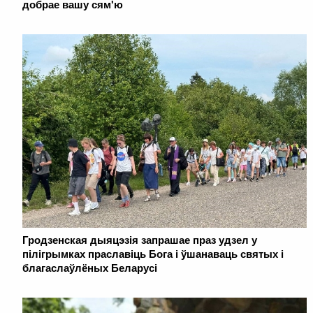
добрае вашу сям'ю
Гродзенская дыяцэзія запрашае праз удзел у
пілігрымках праславіць Бога і ўшанаваць святых і
благаслаўлёных Беларусі