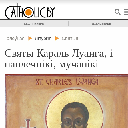
дашлі навіну
ахвяраваць
Галоўная
Літургія
Святыя
Святы Караль Луанга, і
паплечнікі, мучанікі