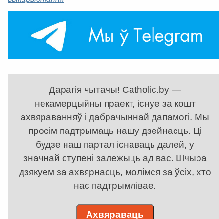
Дарагія чытачы! Catholic.by —
некамерцыйны праект, існуе за кошт
ахвяраванняў і дабрачыннай дапамогі. Мы
просім падтрымаць нашу дзейнасць. Ці
будзе наш партал існаваць далей, у
значнай ступені залежыць ад вас. Шчыра
дзякуем за ахвярнасць, молімся за ўсіх, хто
нас падтрымлівае.
Ахвяраваць