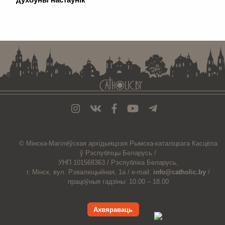
. . . . . . . . . . . . . . . . . . . . . . . . . . . . . . . . . . . . . . . . . . . . . . . . . . . . . . . . . . . . .
© Мiнска-Магiлёўская
архiдыяцэзiя
Рымска-каталіцкага
Касцёла
ў Рэспубліцы Беларусь /
УНП 101568363 /
Рэспубліка Беларусь,
г. Мінск, вул. Рэвалюцыйная, 1а /
e-mail:
info@catholic.by
/
працоўныя гадзіны: 10.00 – 18.00
Ахвяраваць