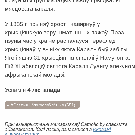
кіраўніком груп маладых пажоў пры двары
мясцовага караля.
У 1885 г. прыняў хрост і навярнуў у
хрысціянскую веру шмат іншых пажоў. Праз
пэўны час у краіне распачаўся пераслед
хрысціянаў, у выніку якога Караль быў забіты.
Яго і яшчэ 31 хрысціяніна спалілі ў Намугонга.
Пій ХІ абвясціў святога Караля Луангу апекуно
афрыканскай моладзі.
Успамін
4 лістапада
.
#Святыя і благаслаўлёныя (651)
Пры выкарыстанні матэрыялаў Catholic.by спасылка
абавязковая. Калі ласка, азнаёмцеся з
умовамі
выкарыстання