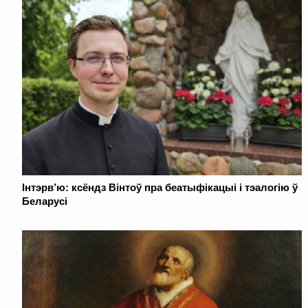
Інтэрв’ю: ксёндз Вінтоў пра беатыфікацыі і тэалогію ў
Беларусі