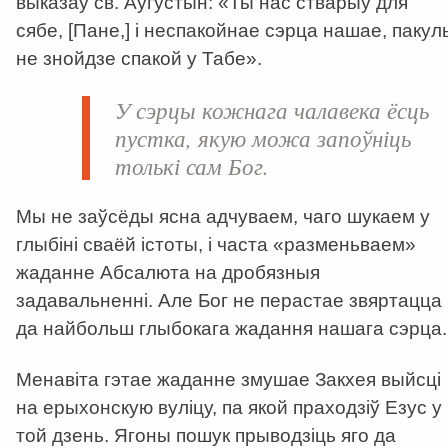
выказаў св. Аўгустын: «Ты нас стварыў для
сябе, [Пане,] і неспакойнае сэрца нашае, пакул
не знойдзе спакой у Табе».
У сэрцы кожнага чалавека ёсць
пустка, якую можа запоўніць
толькі сам Бог.
Мы не заўсёды ясна адчуваем, чаго шукаем у
глыбіні сваёй істоты, і часта «разменьваем»
жаданне Абсалюта на дробязныя
задавальненні. Але Бог не перастае звяртацца
да найбольш глыбокага жадання нашага сэрца.
Менавіта гэтае жаданне змушае Закхея выйсці
на ерыхонскую вуліцу, па якой праходзіў Езус у
той дзень. Ягоны пошук прыводзіць яго да