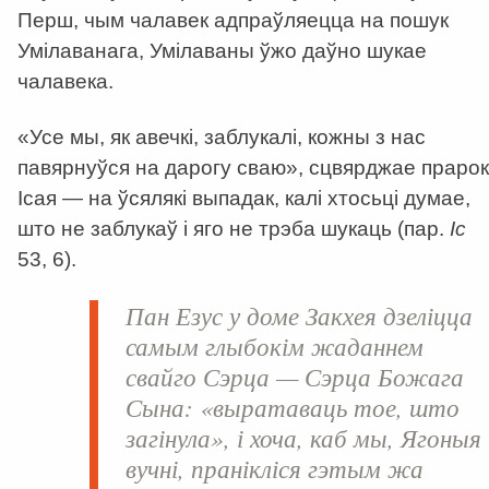
Перш, чым чалавек адпраўляецца на пошук
Умілаванага, Умілаваны ўжо даўно шукае
чалавека.
«Усе мы, як авечкі, заблукалі, кожны з нас
павярнуўся на дарогу сваю», сцвярджае прарок
Ісая — на ўсялякі выпадак, калі хтосьці думае,
што не заблукаў і яго не трэба шукаць (пар.
Іс
53, 6).
Пан Езус у доме Закхея дзеліцца
самым глыбокім жаданнем
свайго Сэрца — Сэрца Божага
Сына: «выратаваць тое, што
загінула», і хоча, каб мы, Ягоныя
вучні, пранікліся гэтым жа