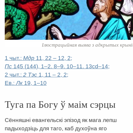
Ілюстрацыйная выява з адкрытых крыні
1 чыт.:
Мдр
11, 22 – 12, 2;
Пс
145 (144), 1–2. 8–9. 10–11. 13cd–14;
2 чыт.:
2 Тэс
1, 11 – 2, 2;
Ев.:
Лк
19, 1–10
Туга па Богу ў маім сэрцы
Сённяшні евангельскі эпізод як мага лепш
падыходзіць для таго, каб духоўна яго