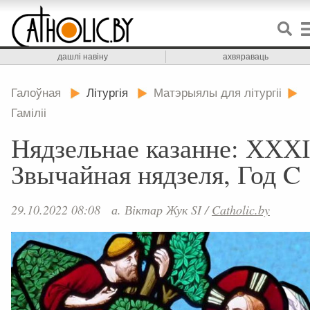
дашлі навіну
ахвяраваць
Галоўная
Літургія
Матэрыялы для літургіі
Гаміліі
Нядзельнае казанне: ХХХ
Звычайная нядзеля, Год C
29.10.2022 08:08
а. Віктар Жук SI
/
Catholic.by