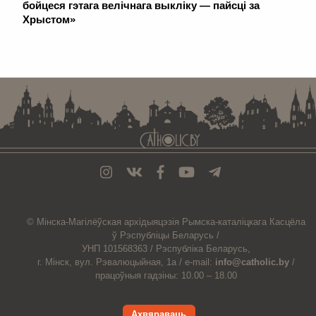
бойцеся гэтага велічнага выкліку — пайсці за
Хрыстом»
. . . . . . . . . . . . . . . . . . . . . . . . . . . . . . . . . . . . . . . . . . . . . . . . . . . . . . . . . . . . .
© Мiнска-Магiлёўская
архiдыяцэзiя
Рымска-каталіцкага
Касцёла
ў Рэспубліцы Беларусь /
УНП 101568363 /
Рэспубліка Беларусь,
г. Мінск, вул. Рэвалюцыйная, 1а /
e-mail:
info@catholic.by
/
працоўныя гадзіны: 10.00 – 18.00
Ахвяраваць