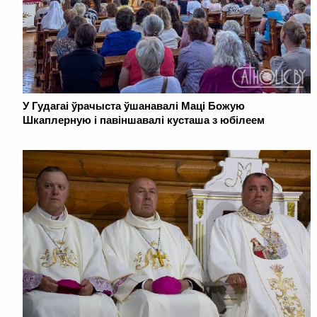
У Гудагаі ўрачыста ўшанавалі Маці Божую
Шкаплерную і павіншавалі кусташа з юбілеем