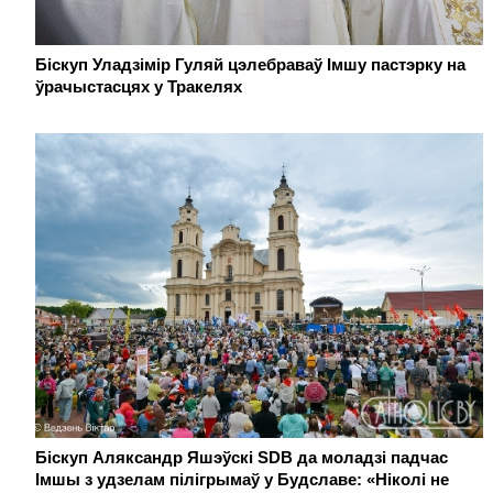
Біскуп Уладзімір Гуляй цэлебраваў Імшу пастэрку на
ўрачыстасцях у Тракелях
Біскуп Аляксандр Яшэўскі SDB да моладзі падчас
Імшы з удзелам пілігрымаў у Будславе: «Ніколі не