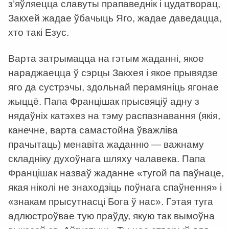
з’яўляецца славуты прапаведнік і цудатворац,
Закхей жадае ўбачыць Яго, жадае даведацца,
хто такі Езус.
Варта затрымацца на гэтым жаданні, якое
нараджаецца ў сэрцы Закхея і якое прывядзе
яго да сустрэчы, здольнай перамяніць ягонае
жыццё. Папа Францішак прысвяціў адну з
нядаўніх катэхез на тэму распазнавання (якія,
канечне, варта самастойна ўважліва
прачытаць) менавіта жаданню — важнаму
складніку духоўнага шляху чалавека. Папа
Францішак назваў жаданне «тугой па паўнаце,
якая ніколі не знаходзіць поўнага спаўнення» і
«знакам прысутнасці Бога ў нас». Гэтая туга
адлюстроўвае тую праўду, якую так вымоўна