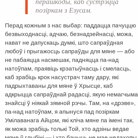
перашкоды, каб сустрэцца
позіркам з Езусам.
Перад кожным з нас выбар: паддацца пачуццю
безвыходнасці, адчаю, безнадзейнасці, можа,
нават не дапускаць думкі, што сапраўдная
любоў і прыгажосць сапраўды для мяне — або
не пабаяцца насмешак, падняцца па-над
натоўпам, праявіць крэатыўнасць і смеласць,
каб зрабіць крок насустрач таму дару, які
падрыхтаваны для мяне ў Хрысце, каб
адкрыцца сапраўднай радасці, якую немагчыма
знайсці ў ніякай зямной рэчы. Там, на «дрэве»,
па-над натоўпам, я апынуся пад позіркам
Умілаванага Айцом, які кліча мяне па імені так,
як можа зрабіць толькі Той, хто адзіны ведае
мяне ў глыбіні — і хто бачыць не мае недахопы 