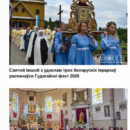
Святой Імшой з удзелам трох беларускіх іерархаў
распачаўся Гудагайскі фэст 2026