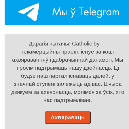
Дарагія чытачы! Catholic.by —
некамерцыйны праект, існуе за кошт
ахвяраванняў і дабрачыннай дапамогі. Мы
просім падтрымаць нашу дзейнасць. Ці
будзе наш партал існаваць далей, у
значнай ступені залежыць ад вас. Шчыра
дзякуем за ахвярнасць, молімся за ўсіх, хто
нас падтрымлівае.
Ахвяраваць