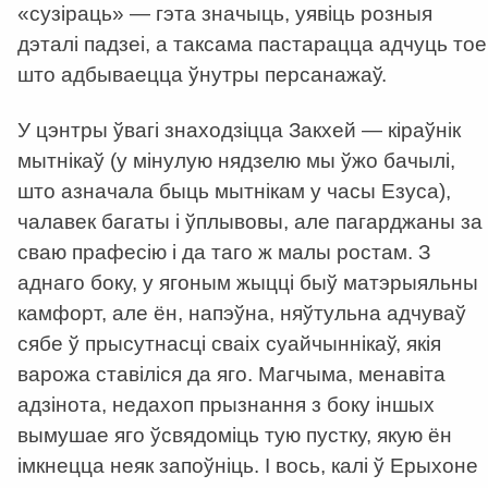
«сузіраць» — гэта значыць, уявіць розныя
дэталі падзеі, а таксама пастарацца адчуць тое
што адбываецца ўнутры персанажаў.
У цэнтры ўвагі знаходзіцца Закхей — кіраўнік
мытнікаў (у мінулую нядзелю мы ўжо бачылі,
што азначала быць мытнікам у часы Езуса),
чалавек багаты і ўплывовы, але пагарджаны за
сваю прафесію і да таго ж малы ростам. З
аднаго боку, у ягоным жыцці быў матэрыяльны
камфорт, але ён, напэўна, няўтульна адчуваў
сябе ў прысутнасці сваіх суайчыннікаў, якія
варожа ставіліся да яго. Магчыма, менавіта
адзінота, недахоп прызнання з боку іншых
вымушае яго ўсвядоміць тую пустку, якую ён
імкнецца неяк запоўніць. І вось, калі ў Ерыхоне