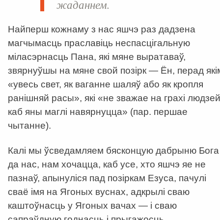
жаданнем.
Найперш кожнаму з нас яшчэ раз дадзена
магчымасць праславіць неспасцігальную
міласэрнасць Пана, які мяне выратаваў,
звярнуўшы на мяне свой позірк — Ён, перад які
«увесь свет, як ваганне шаляў або як кропля
ранішняй расы», які «не зважае на грахі людзей
каб яны маглі навярнуцца» (пар. першае
чытанне).
Калі мы ўсведамляем бясконцую дабрыню Бога
да нас, нам хочацца, каб усе, хто яшчэ яе не
пазнаў, апынуліся пад позіркам Езуса, пачулі
сваё імя на Ягоных вуснах, адкрылі сваю
каштоўнасць у Ягоных вачах — і сваю
сапраўдную годнасць і прыгажосць.