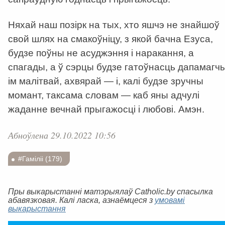
Няхай наш позірк на тых, хто яшчэ не знайшоў
свой шлях на смакоўніцу, з якой бачна Езуса,
будзе поўны не асуджэння і наракання, а
спагады, а ў сэрцы будзе гатоўнасць дапамагч
ім малітвай, ахвярай — і, калі будзе зручны
момант, таксама словам — каб яны адчулі
жаданне вечнай прыгажосці і любові. Амэн.
Абноўлена 29.10.2022 10:56
#Гаміліі (179)
Пры выкарыстанні матэрыялаў Catholic.by спасылка
абавязковая. Калі ласка, азнаёмцеся з
умовамі
выкарыстання