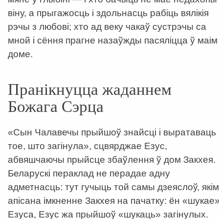
віну, а прыгажосць і здольнасць рабіць вялікія
рэчы з любові; хто ад веку чакаў сустрэчы са
мной і сёння прагне назаўжды пасяліцца ў маім
доме.
Пранікнуцца жаданнем
Божага Сэрца
«Сын Чалавечы прыйшоў знайсці і выратаваць
тое, што загінула», сцвярджае Езус,
абвяшчаючы прыйсце збаўлення ў дом Закхея.
Беларускі пераклад не перадае адну
адметнасць: тут гучыць той самы дзеяслоў, якім
апісана імкненне Закхея на пачатку: ён «шукае
Езуса, Езус жа прыйшоў «шукаць» загінулых.