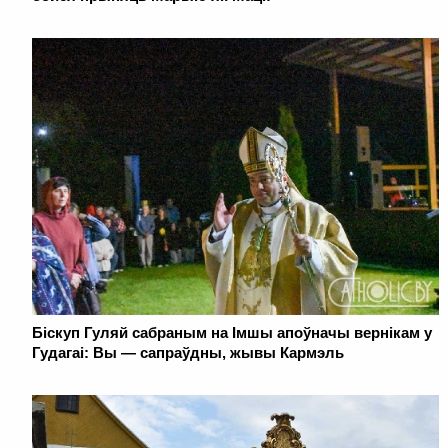
Біскуп Гуляй сабраным на Імшы апоўначы вернікам у
Гудагаі: Вы ― сапраўдны, жывы Кармэль