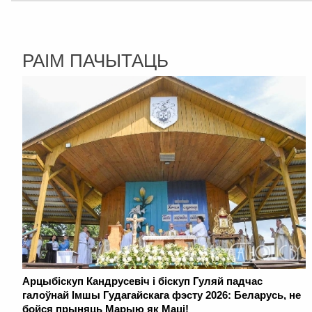
РАІМ ПАЧЫТАЦЬ
Арцыбіскуп Кандрусевіч і біскуп Гуляй падчас
галоўнай Імшы Гудагайскага фэсту 2026: Беларусь, не
бойся прыняць Марыю як Маці!