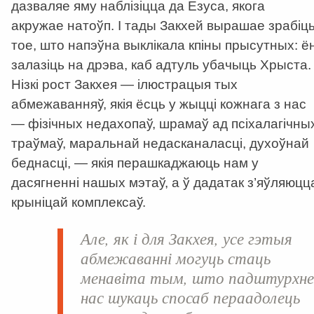
дазваляе яму наблізіцца да Езуса, якога
акружае натоўп. І тады Закхей вырашае зрабіц
тое, што напэўна выклікала кпіны прысутных: ё
залазіць на дрэва, каб адтуль убачыць Хрыста.
Нізкі рост Закхея — ілюстрацыя тых
абмежаванняў, якія ёсць у жыцці кожнага з нас
— фізічных недахопаў, шрамаў ад псіхалагічны
траўмаў, маральнай недасканаласці, духоўнай
беднасці, — якія перашкаджаюць нам у
дасягненні нашых мэтаў, а ў дадатак з’яўляюцц
крыніцай комплексаў.
Але, як і для Закхея, усе гэтыя
абмежаванні могуць стаць
менавіта тым, што падштурхн
нас шукаць спосаб пераадолець