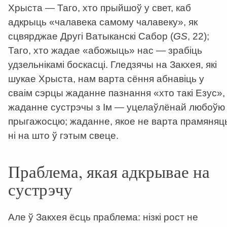
Хрыста — Таго, хто прыйшоў у свет, каб
адкрыць «чалавека самому чалавеку», як
сцвярджае Другі Ватыканскі Сабор (
GS
, 22);
Таго, хто жадае «абожыць» нас — зрабіць
удзельнікамі боскасці. Гледзячы на Закхея, які
шукае Хрыста, нам варта сёння абнавіць у
сваім сэрцы жаданне пазнання «хто такі Езус»,
жаданне сустрэчы з Ім — уцелаўлёнай любоўю 
прыгажосцю; жаданне, якое не варта прамяняц
ні на што ў гэтым свеце.
Праблема, якая адкрывае на
сустрэчу
Але ў Закхея ёсць праблема: нізкі рост не