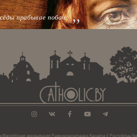
аўсёды прабывае побач.
а-Магiлёўская
архiдыяцэзiя
Рымска-каталіцкага
Касцёла
ў Рэспубліцы Бе