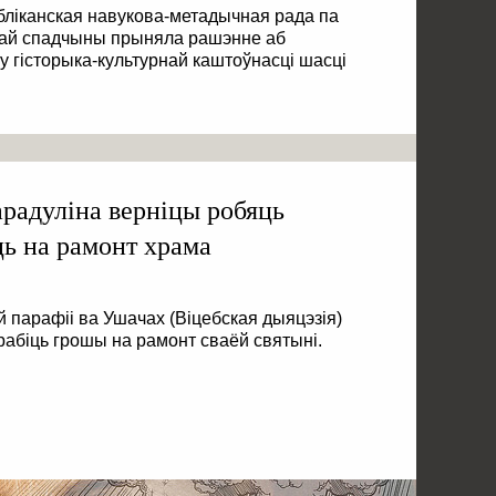
бліканская навукова-метадычная рада па
най спадчыны прыняла рашэнне аб
у гісторыка-культурнай каштоўнасці шасці
арадуліна верніцы робяць
ць на рамонт храма
й парафіі ва Ушачах (Віцебская дыяцэзія)
арабіць грошы на рамонт сваёй святыні.