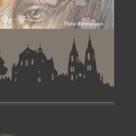
Папа Францішак
ларусь /