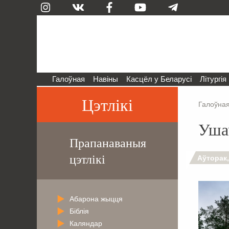
Галоўная
Навіны
Касцёл у Беларусі
Літургія
Цэтлікі
Галоўна
Уша
Прапанаваныя
цэтлікі
Аўторак,
Абарона жыцця
Біблія
Каляндар