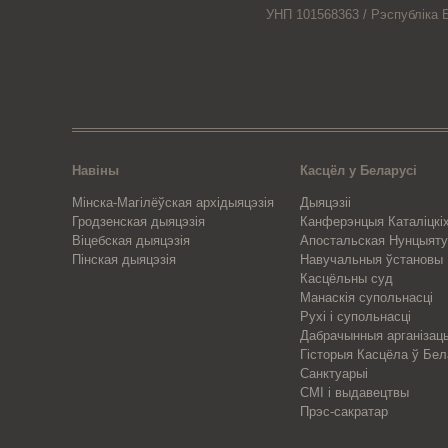
УНП 101568363 /
Рэспубліка 
Навіны
Касцёл у Беларусі
Мінска-Магілёўская архідыяцэзія
Дыяцэзіі
Гродзенская дыяцэзія
Канферэнцыя Каталіцкіх
Віцебская дыяцэзія
Апостальская Нунцыяту
Пінская дыяцэзія
Навучальныя ўстановы
Касцёльны суд
Манаскія супольнасці
Рухі і супольнасці
Дабрачынныя арганізац
Гісторыя Касцёла ў Бел
Санктуарыі
СМІ і выдавецтвы
Прэс-сакратар