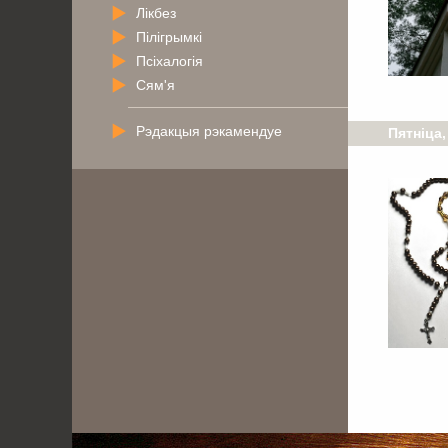
Лікбез
Пілігрымкі
Псіхалогія
Сям'я
Рэдакцыя рэкамендуе
Пятніца,
. . . . . . . . . . . . .