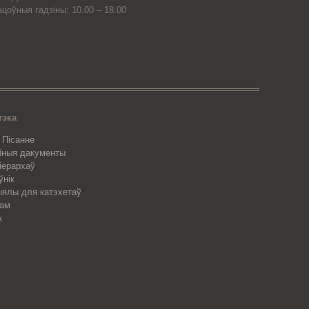
ацоўныя гадзіны: 10.00 – 18.00
тэка
 Пісанне
йныя дакументы
 іерархаў
ўнік
ялы для катэхетаў
рам
к