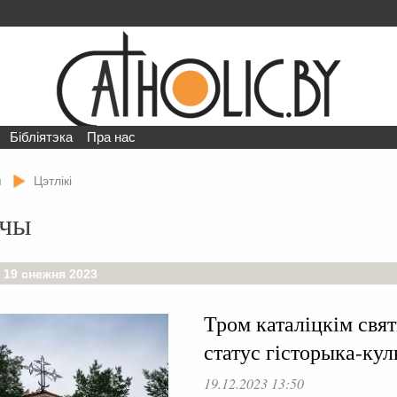
Бібліятэка
Пра нас
я
Цэтлікі
чы
 19 снежня 2023
Тром каталіцкім свя
статус гісторыка-ку
19.12.2023 13:50