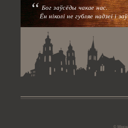
Бог заўсёды чакае нас.
Ён ніколі не губляе надзеі і з
© Мiнск