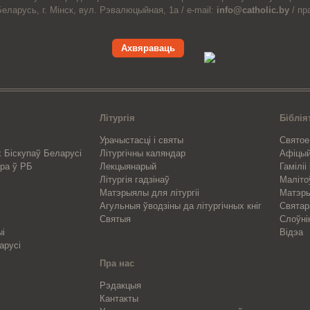
Беларусь,
г. Мінск, вул. Рэвалюцыйная, 1а /
e-mail:
info@catholic.by
/
пр
Ахвяраваць
Літургія
Біблія
Урачыстасці і святы
Святое
 Біскупаў Беларусі
Літургічны каляндар
Афіцы
ра ў РБ
Лекцыянарый
Гаміліі
Літургія гадзінаў
Маліто
Матэрыялы для літургіі
Матэры
Агульныя ўводзіны да літургічных кніг
Свята
Святыя
Слоўні
ыі
Відэа
арусі
Пра нас
Рэдакцыя
Кантакты