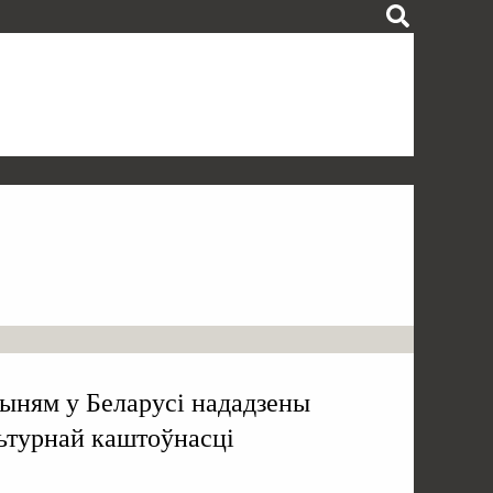
тыням у Беларусі нададзены
льтурнай каштоўнасці