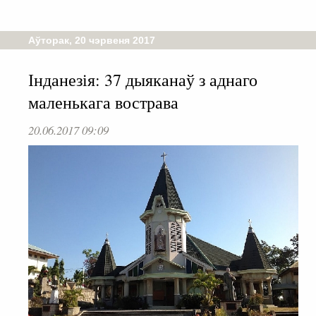
Аўторак, 20 чэрвеня 2017
Інданезія: 37 дыяканаў з аднаго
маленькага вострава
20.06.2017 09:09