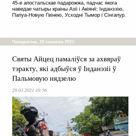
45-е апостальскае падарожжа, падчас якога
наведае чатыры краіны Азіі і Акіяніі: Інданэзію,
Папуа-Новую Гвінею, Усходні Тымор і Сінгапур.
Панядзелак, 29 сакавіка 2021
Святы Айцец памаліўся за ахвяраў
тэракту, які адбыўся ў Інданэзіі ў
Пальмовую нядзелю
29.03.2021 10:56