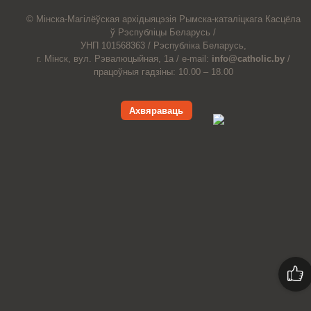
© Мiнска-Магiлёўская
архiдыяцэзiя
Рымска-каталіцкага
Касцёла
ў Рэспубліцы Беларусь /
УНП 101568363 /
Рэспубліка Беларусь,
г. Мінск, вул. Рэвалюцыйная, 1а /
e-mail:
info@catholic.by
/
працоўныя гадзіны: 10.00 – 18.00
Ахвяраваць