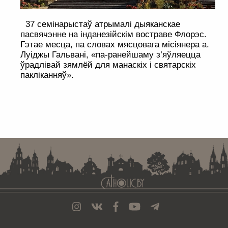
37 семінарыстаў атрымалі дыяканскае
пасвячэнне на інданезійскім востраве Флорэс.
Гэтае месца, па словах мясцовага місіянера а.
Луіджы Гальвані, «па-ранейшаму з’яўляецца
ўрадлівай зямлёй для манаскіх і святарскіх
пакліканняў».
. . . . . . . . . . . . . . . . . . . . . . . . . . . . . . . . . . . . . . . . . . . . . . . . . . . . . . . . . . . . .