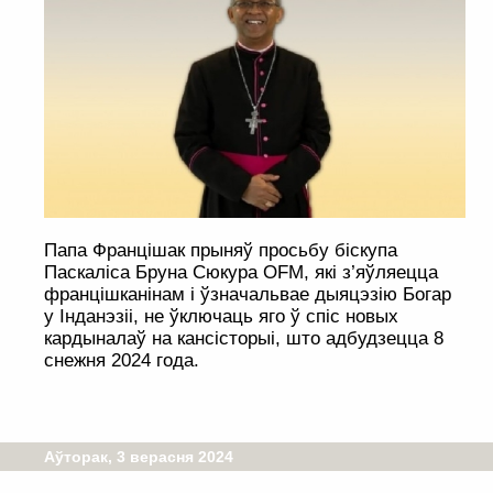
Папа Францішак прыняў просьбу біскупа
Паcкаліса Бруна Сюкура OFM, які з’яўляецца
францішканінам і ўзначальвае дыяцэзію Богар
у Інданэзіі, не ўключаць яго ў спіс новых
кардыналаў на кансісторыі, што адбудзецца 8
снежня 2024 года.
Аўторак, 3 верасня 2024