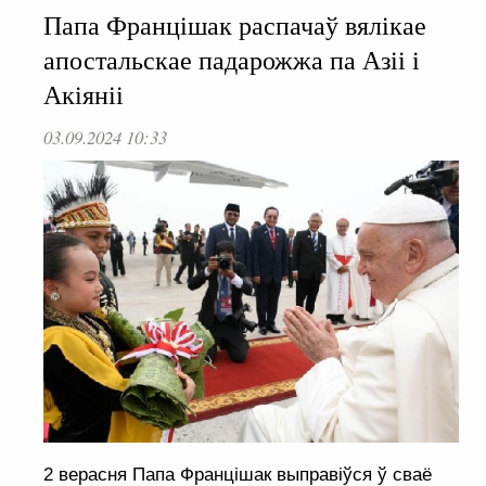
Папа Францішак распачаў вялікае
апостальскае падарожжа па Азіі і
Акіяніі
03.09.2024 10:33
2 верасня Папа Францішак выправіўся ў сваё