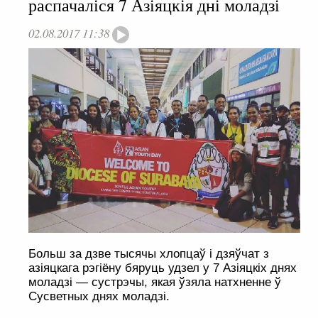
распачаліся 7 Азіяцкія дні моладзі
02.08.2017 11:38
Больш за дзве тысячы хлопцаў і дзяўчат з
азіяцкага рэгіёну бяруць удзел у 7 Азіяцкіх днях
моладзі — сустрэчы, якая ўзяла натхненне ў
Сусветных днях моладзі.