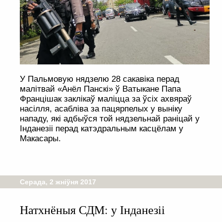
У Пальмовую нядзелю 28 сакавіка перад
малітвай «Анёл Панскі» ў Ватыкане Папа
Францішак заклікаў маліцца за ўсіх ахвяраў
насілля, асабліва за пацярпелых у выніку
нападу, які адбыўся той нядзельнай раніцай у
Інданезіі перад катэдральным касцёлам у
Макасары.
Серада, 2 жніўня 2017
Натхнёныя СДМ: у Інданезіі