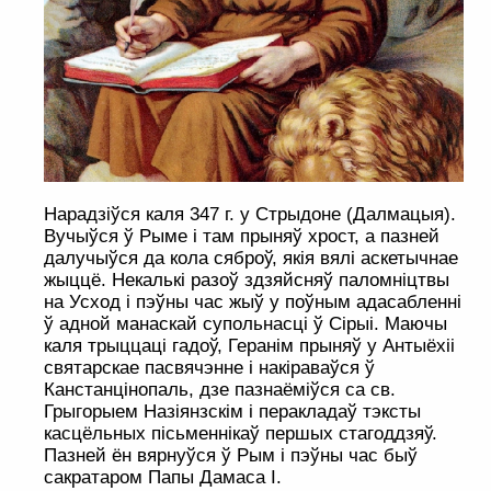
Нарадзіўся каля 347 г. у Стрыдоне (Далмацыя).
Вучыўся ў Рыме і там прыняў хрост, а пазней
далучыўся да кола сяброў, якія вялі аскетычнае
жыццё. Некалькі разоў здзяйсняў паломніцтвы
на Усход і пэўны час жыў у поўным адасабленні
ў адной манаскай супольнасці ў Сірыі. Маючы
каля трыццаці гадоў, Геранім прыняў у Антыёхіі
святарскае пасвячэнне і накіраваўся ў
Канстанцінопаль, дзе пазнаёміўся са св.
Грыгорыем Назіянзскім і перакладаў тэксты
касцёльных пісьменнікаў першых стагоддзяў.
Пазней ён вярнуўся ў Рым і пэўны час быў
сакратаром Папы Дамаса І.