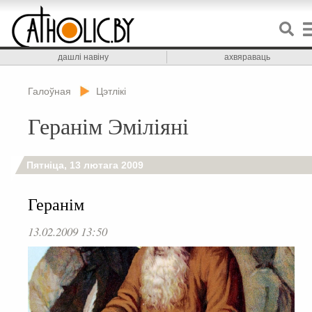
дашлі навіну
ахвяраваць
Галоўная
Цэтлікі
Геранім Эміліяні
Пятніца, 13 лютага 2009
Геранім
13.02.2009 13:50