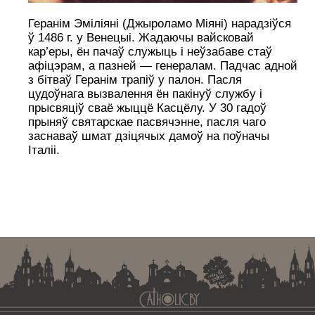
Геранім Эміліяні (Джыроламо Міяні) нарадзіўся
ў 1486 г. у Венецыі. Жадаючы вайсковай
кар’еры, ён пачаў служыць і неўзабаве стаў
афіцэрам, а пазней — генералам. Падчас адной
з бітваў Геранім трапіў у палон. Пасля
цудоўнага вызвалення ён пакінуў службу і
прысвяціў сваё жыццё Касцёлу. У 30 гадоў
прыняў святарскае пасвячэнне, пасля чаго
заснаваў шмат дзіцячых дамоў на поўначы
Італіі.
. . . . . . . . . . . . . . . . . . . . . . . . . . . . . . . . . . . . . . . . . . . . . . . . . . . . . . . . . . . . .