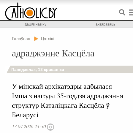
дашлі навіну
ахвяраваць
Галоўная
Цэтлікі
адраджэнне Касцёла
Панядзелак, 13 красавіка
У мінскай архікатэдры адбылася
Імша з нагоды 35-годдзя адраджэння
структур Каталіцкага Касцёла ў
Беларусі
13.04.2026 23:30