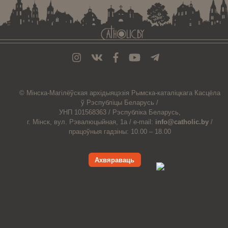
© Мiнска-Магiлёўская
архiдыяцэзiя
Рымска-каталіцкага
Касцёла
ў Рэспубліцы Беларусь /
УНП 101568363 /
Рэспубліка Беларусь,
г. Мінск, вул. Рэвалюцыйная, 1а /
e-mail:
info@catholic.by
/
працоўныя гадзіны: 10.00 – 18.00
Ахвяраваць