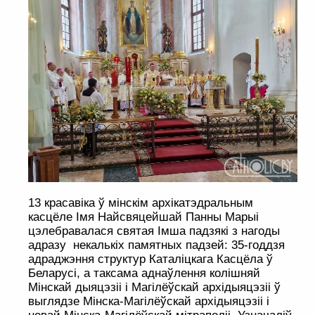
13 красавіка ў мінскім архікатэдральным
касцёле Імя Найсвяцейшай Панны Марыі
цэлебравалася святая Імша падзякі з нагоды
адразу некалькіх памятных падзей: 35-годдзя
адраджэння структур Каталіцкага Касцёла ў
Беларусі, а таксама аднаўлення колішняй
Мінскай дыяцэзіі і Магілёўскай архідыяцэзіі ў
выглядзе Мінска-Магілёўскай архідыяцэзіі і