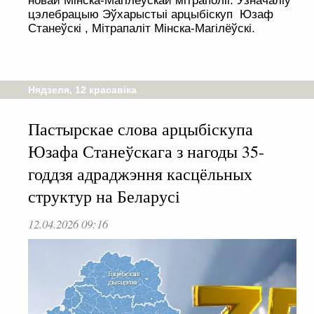
новай Мінска-Магілёўскай мітраполіі. Узначаліў
цэлебрацыю Эўхарыстыі арцыбіскуп Юзаф
Станеўскі , Мітрапаліт Мінска-Магілёўскі.
Нядзеля, 12 красавіка
Пастырскае слова арцыбіскупа
Юзафа Станеўскага з нагоды 35-
годдзя адраджэння касцёльных
структур на Беларусі
12.04.2026 09:16