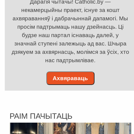
Дарагія чытачы! Catholic.by —
некамерцыйны праект, існуе за кошт
ахвяраванняў і дабрачыннай дапамогі. Мы
просім падтрымаць нашу дзейнасць. Ці
будзе наш партал існаваць далей, у
значнай ступені залежыць ад вас. Шчыра
дзякуем за ахвярнасць, молімся за ўсіх, хто
нас падтрымлівае.
Ахвяраваць
РАІМ ПАЧЫТАЦЬ