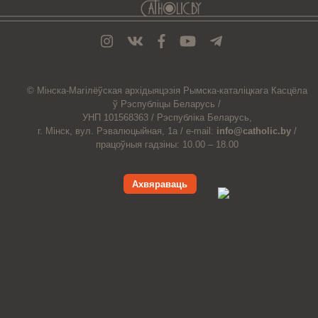
© Мiнска-Магiлёўская
архiдыяцэзiя
Рымска-каталіцкага
Касцёла
ў Рэспубліцы Беларусь /
УНП 101568363 /
Рэспубліка Беларусь,
г. Мінск, вул. Рэвалюцыйная, 1а /
e-mail:
info@catholic.by
/
працоўныя гадзіны: 10.00 – 18.00
Ахвяраваць