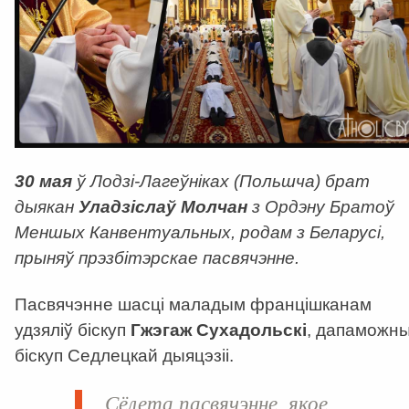
30 мая
ў Лодзі-Лагеўніках (Польшча) брат
дыякан
Уладзіслаў Молчан
з Ордэну Братоў
Меншых Канвентуальных, родам з Беларусі,
прыняў прэзбітэрскае пасвячэнне.
Пасвячэнне шасці маладым францішканам
удзяліў біскуп
Гжэгаж Сухадольскі
, дапаможн
біскуп Седлецкай дыяцэзіі.
Сёлета пасвячэнне, якое