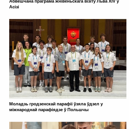
Абвешчана праграма жнівеньскага візіту Льва XIV у
Асізі
Моладзь гродзенскай парафіі ўзяла ўдзел у
міжнароднай парафіядзе ў Польшчы