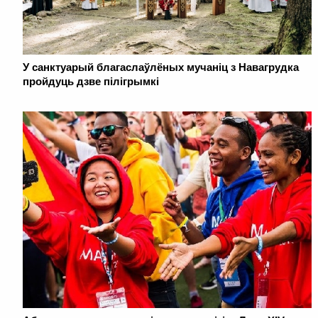
У санктуарый благаслаўлёных мучаніц з Навагрудка
пройдуць дзве пілігрымкі