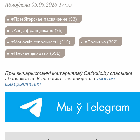
Абноўлена 05.06.2026 17:55
#Прэзбітэрскае пасвячэнне (93)
#Айцы францішкане (95)
#Манаскія супольнасці (216)
#Польшча (302)
#Пінская дыяцэзія (651)
Пры выкарыстанні матэрыялаў Catholic.by спасылка
абавязковая. Калі ласка, азнаёмцеся з
умовамі
выкарыстання