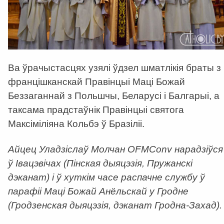
Ва ўрачыстасцях узялі ўдзел шматлікія браты з
францішканскай Правінцыі Маці Божай
Беззаганнай з Польшчы, Беларусі і Балгарыі, а
таксама прадстаўнік Правінцыі святога
Максіміліяна Кольбэ ў Бразіліі.
Айцец Уладзіслаў Молчан OFMConv нарадзіўся
ў Івацэвічах (Пінская дыяцэзія, Пружанскі
дэканат) і ў хуткім часе распачне службу ў
парафіі Маці Божай Анёльскай у Гродне
(Гродзенская дыяцэзія, дэканат Гродна-Захад).