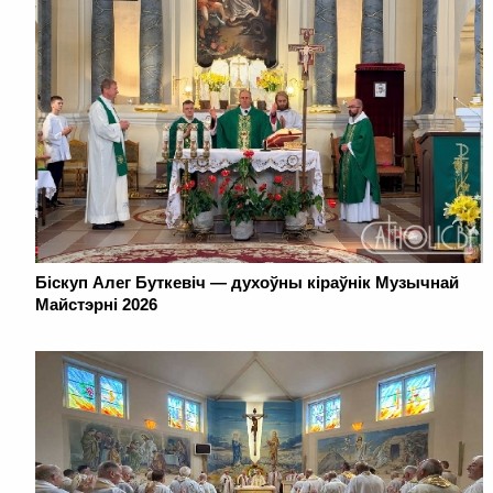
Біскуп Алег Буткевіч — духоўны кіраўнік Музычнай
Майстэрні 2026