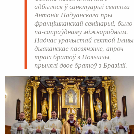
адбылося ў санктуарыі святога
Антонія Падуанскага пры
францішканскай семінарыі, было
па-сапраўднаму міжнародным.
Падчас урачыстай святой Імшы
дыяканскае пасвячэнне, апроч
траіх братоў з Польшчы,
прынялі двое братоў з Бразіліі.