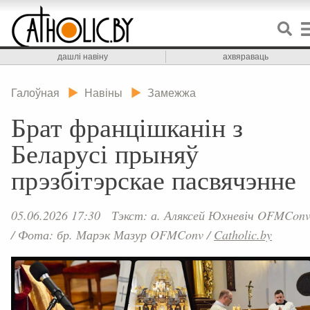
дашлі навіну
ахвяраваць
Галоўная
Навіны
Замежжа
Брат францішканін з
Беларусі прыняў
прэзбітэрскае пасвячэнне
05.06.2026 17:30
Тэкст: а. Аляксей Юхневіч OFMCon
/
Фота: бр. Марэк Мазур OFMConv
/
Catholic.by