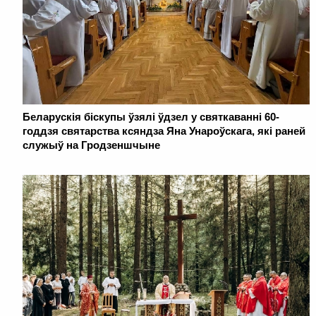
Беларускія біскупы ўзялі ўдзел у святкаванні 60-
годдзя святарства ксяндза Яна Унароўскага, які раней
служыў на Гродзеншчыне