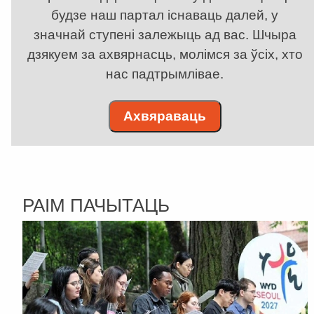
будзе наш партал існаваць далей, у
значнай ступені залежыць ад вас. Шчыра
дзякуем за ахвярнасць, молімся за ўсіх, хто
нас падтрымлівае.
Ахвяраваць
РАІМ ПАЧЫТАЦЬ