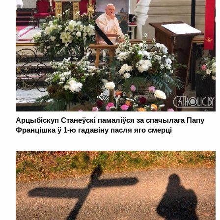
Арцыбіскуп Станеўскі памаліўся за спачылага Папу
Францішка ў 1-ю гадавіну пасля яго смерці