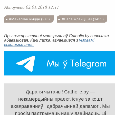
Абноўлена 02.01.2018 12:11
#Манаскае жыццё (273)
#Папа Францішак (1459)
Пры выкарыстанні матэрыялаў Catholic.by спасылка
абавязковая. Калі ласка, азнаёмцеся з
умовамі
выкарыстання
Дарагія чытачы! Catholic.by —
некамерцыйны праект, існуе за кошт
ахвяраванняў і дабрачыннай дапамогі. Мы
просім падтрымаць нашу дзейнасць. Ці