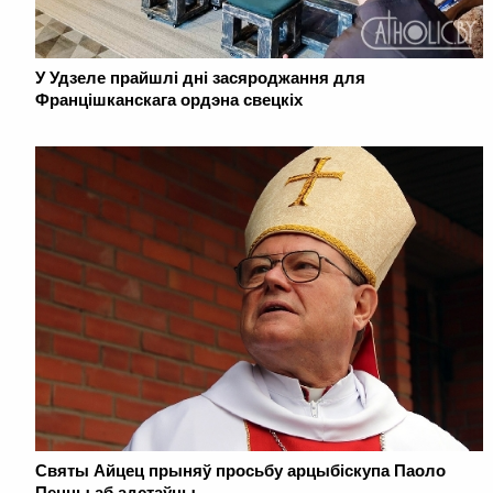
У Удзеле прайшлі дні засяроджання для
Францішканскага ордэна свецкіх
Святы Айцец прыняў просьбу арцыбіскупа Паоло
Пеццы аб адстаўцы