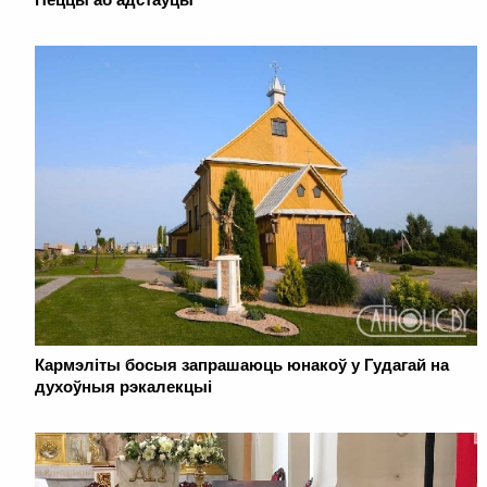
Кармэліты босыя запрашаюць юнакоў у Гудагай на
духоўныя рэкалекцыі