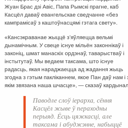
Жуан Брас дзі Авіс, Папа Рымскі прагне, каб
Касцёл даваў евангельскае сведчанне «без
кампрамісаў з каштоўнасцямі гэтага свету».
«Кансэкраванае жыццё з’яўляецца вельмі
дынамічным. У свеце існуе мільён законнікаў і
законіц, шмат манаскіх ордэнаў, таварыстваў і
інстытутаў. Мы ведаем таксама, што існуе
радасць, якая нараджаецца ад жадання жыць
згодна з гэтым пакліканнем, якое Пан даў нам і 
якім звязана наша шчасце», — сказаў кардынал
Паводле слоў іерарха, сёння
Касцёл жыве ў пераходны
перыяд. Ёсць цяжкасці, але
таксама і абуджэнне, набыццё