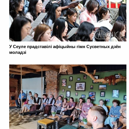
У Сеуле прадставілі афіцыйны гімн Сусветных дзён
моладзі