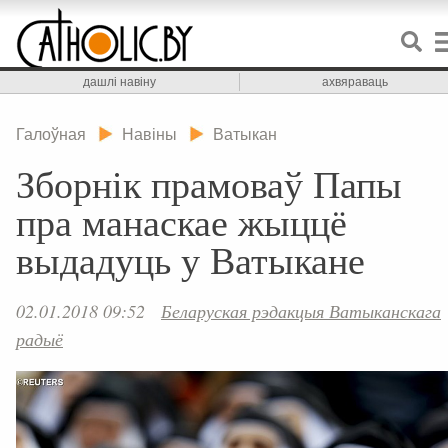
дашлі навіну
ахвяраваць
Галоўная
Навіны
Ватыкан
Зборнік прамоваў Папы
пра манаскае жыццё
выдадуць у Ватыкане
02.01.2018 09:52
Беларуская рэдакцыя Ватыканскага
радыё