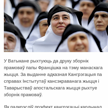
У Ватыкане рыхтуюць да друку зборнік
прамоваў папы Францішка на тэму манаскага
жыцця. За выданне адказная Кангрэгацыя па
справах Інстытутаў кансэкраванага жыцця і
Таварыстваў апостальскага жыцця рыхтуе
зборнік прамоваў.
Як падкрэсліў прэфект кангрэгацыі кардынал