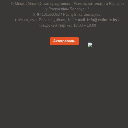
© Мiнска-Магiлёўская
архiдыяцэзiя
Рымска-каталіцкага
Касцёла
ў Рэспубліцы Беларусь /
УНП 101568363 /
Рэспубліка Беларусь,
г. Мінск, вул. Рэвалюцыйная, 1а /
e-mail:
info@catholic.by
/
працоўныя гадзіны: 10.00 – 18.00
Ахвяраваць