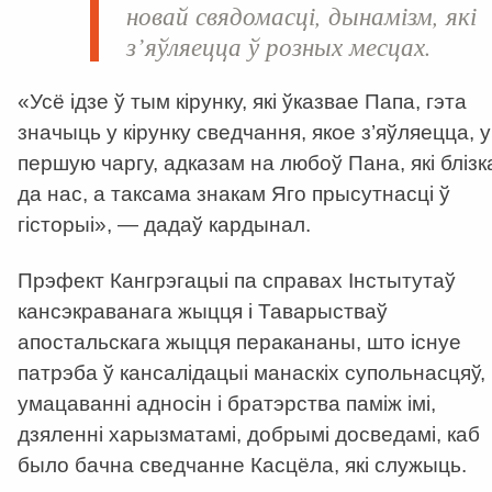
новай свядомасці, дынамізм, які
з’яўляецца ў розных месцах.
«Усё ідзе ў тым кірунку, які ўказвае Папа, гэта
значыць у кірунку сведчання, якое з’яўляецца, у
першую чаргу, адказам на любоў Пана, які блізк
да нас, а таксама знакам Яго прысутнасці ў
гісторыі», — дадаў кардынал.
Прэфект Кангрэгацыі па справах Інстытутаў
кансэкраванага жыцця і Таварыстваў
апостальскага жыцця перакананы, што існуе
патрэба ў кансалідацыі манаскіх супольнасцяў,
умацаванні адносін і братэрства паміж імі,
дзяленні харызматамі, добрымі досведамі, каб
было бачна сведчанне Касцёла, які служыць.