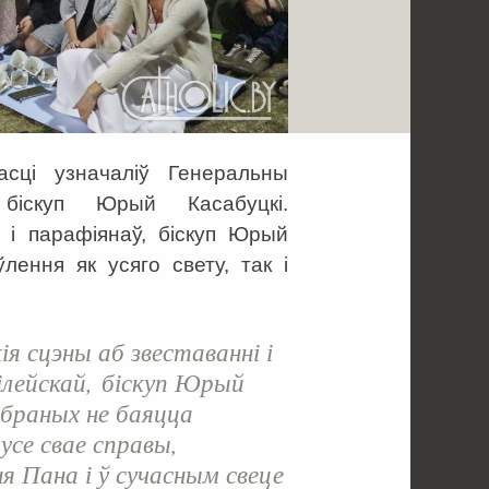
асці узначаліў Генеральны
і біскуп Юрый Касабуцкі.
 і парафіянаў, біскуп Юрый
лення як усяго свету, так і
ія сцэны аб звеставанні і
лілейскай, біскуп Юрый
абраных не баяцца
усе свае справы,
я Пана і ў сучасным свеце