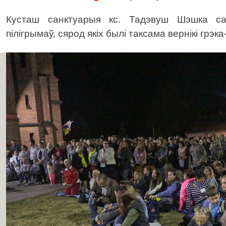
Кусташ санктуарыя кс. Тадэвуш Шэшка са
пілігрымаў, сярод якіх былі таксама вернікі грэка