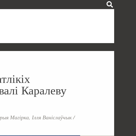
тлікіх
валі Каралеву
ыя Магірка, Ілля Ваніслаўчык
/