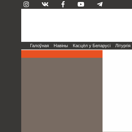
Галоўная
Навіны
Касцёл у Беларусі
Літургія