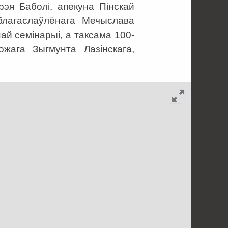
дрэя Баболі, апекуна Пінскай
 благаслаўлёнага Мечыслава
най семінарыі, а таксама 100-
ожага Зыгмунта Лазінскага,