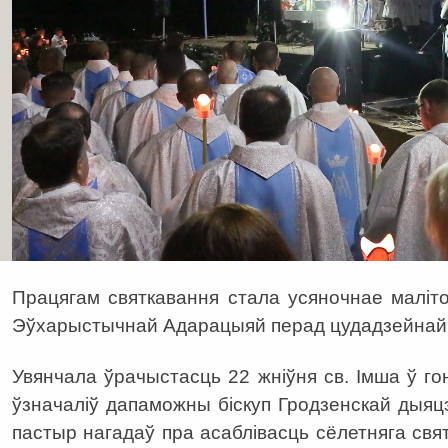
Працягам святкавання стала усяночнае маліт
Эўхарыстычнай Адарацыяй перад цудадзейнай і
Увянчала ўрачыстасць 22 жніўня св. Імша ў го
ўзначаліў дапаможны біскуп Гродзенскай дыяцэз
пастыр нагадаў пра асаблівасць сёлетняга свя