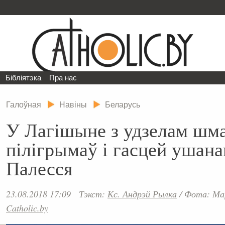
Бібліятэка
Пра нас
Галоўная
Навіны
Беларусь
У Лагішыне з удзелам шма
пілігрымаў і гасцей ушана
Палесся
23.08.2018 17:09
Тэкст:
Кс. Андрэй Рылка
/
Фота: Мар
Catholic.by