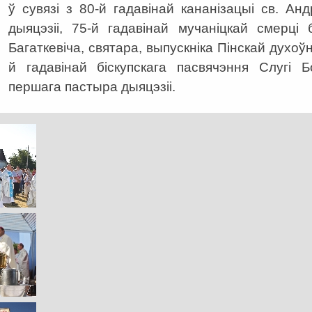
ў сувязі з 80-й гадавінай кананізацыі св. Ан
дыяцэзіі, 75-й гадавінай мучаніцкай смерці
Багаткевіча, святара, выпускніка Пінскай духоў
й гадавінай біскупскага пасвячэння Слугі Б
першага пастыра дыяцэзіі.