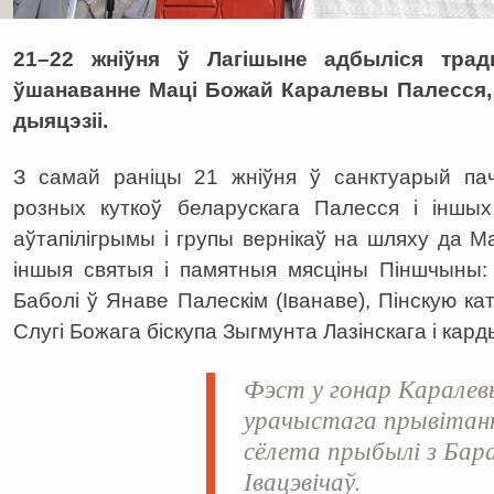
21–22 жніўня ў Лагішыне адбыліся тра
ўшанаванне Маці Божай Каралевы Палесся, 
дыяцэзіі.
З самай раніцы 21 жніўня ў санктуарый пач
розных куткоў беларускага Палесся і іншых 
аўтапілігрымы і групы вернікаў на шляху да М
іншыя святыя і памятныя мясціны Піншчыны:
Баболі ў Янаве Палескім (Іванаве), Пінскую ка
Слугі Божага біскупа Зыгмунта Лазінскага і кар
Фэст у гонар Каралев
урачыстага прывітанн
сёлета прыбылі з Бара
Івацэвічаў.