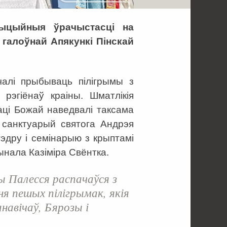
дыцыйныя ўрачыстасці на
галоўнай Апякункі Пінскай
алі прыбываць пілігрымы з
рэгіёнаў краіны. Шматлікія
аці Божай наведвалі таксама
 санктуарый святога Андрэя
тэдру і семінарыю з крыптамі
дынала Казіміра Свёнтка.
ы Палесся распачаўся з
я пешых пілігрымак, якія
навічаў, Бярозы і