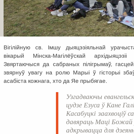
Вігілійную св. Імшу дыяцэзіяльнай урачыст
вікарый Мінска-Магілёўскай архідыяцэзі
Звяртаючыся да сабраных пілігрымаў, гасцей
звярнуў увагу на ролю Марыі ў гісторыі збаў
асабіста кожнага, хто да Яе прыбягае.
Узгадваючы евангельск
цудзе Езуса ў Кане Га
Касабуцкі заахвоціў с
давяраць Маці Божай 
адкрывацца для дзеянн