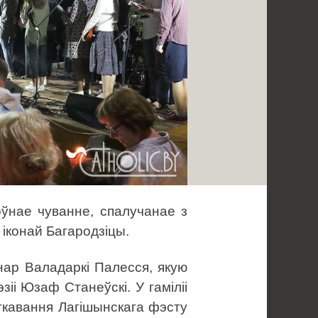
оўнае чуванне, спалучанае з
конай Багародзіцы.
нар Валадаркі Палесся, якую
іі Юзаф Станеўскі. У гаміліі
ткавання Лагішынскага фэсту