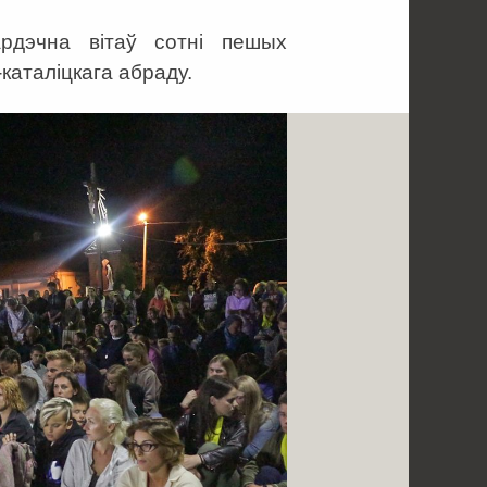
рдэчна вітаў сотні пешых
-каталіцкага абраду.