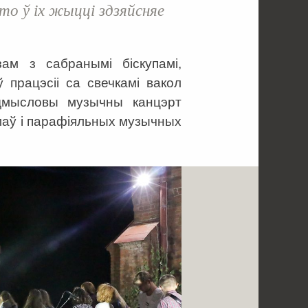
то ў іх жыцці здзяйсняе
азам з сабранымі біскупамі,
 працэсіі са свечкамі вакол
дмысловы музычны канцэрт
маў і парафіяльных музычных