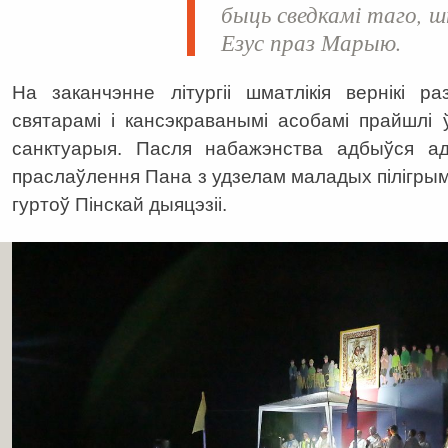
быць сведкамі таго, ш
Езус праз Марыю.
На заканчэнне літургіі шматлікія вернікі р
святарамі і кансэкраванымі асобамі прайшлі ў
санктуарыя. Пасля набажэнства адбыўся а
праслаўлення Пана з удзелам маладых пілігры
гуртоў Пінскай дыяцэзіі.