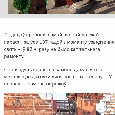
Як дадаў пробашч самай вялікай мінскай
парафіі, за ўсе 107 гадоў з моманту ўзвядзення
святыні ў ёй ні разу не было капітальнага
рамонту.
Сёння ідуць працы па замене даху святыні —
металічную дахоўку мяняюць на керамічную. У
планах — замена вітражоў.