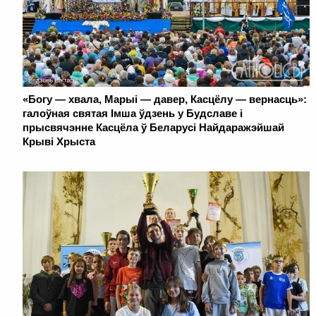
«Богу — хвала, Марыі — давер, Касцёлу — вернасць»:
галоўная святая Імша ўдзень у Будславе і
прысвячэнне Касцёла ў Беларусі Найдаражэйшай
Крыві Хрыста