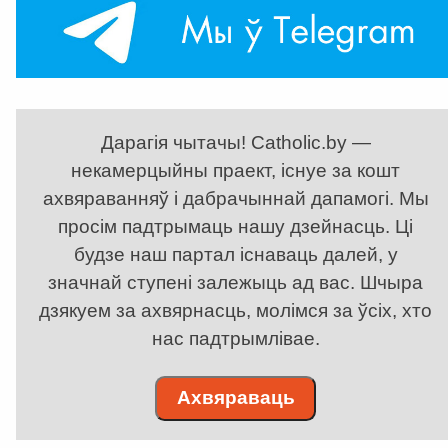
Дарагія чытачы! Catholic.by —
некамерцыйны праект, існуе за кошт
ахвяраванняў і дабрачыннай дапамогі. Мы
просім падтрымаць нашу дзейнасць. Ці
будзе наш партал існаваць далей, у
значнай ступені залежыць ад вас. Шчыра
дзякуем за ахвярнасць, молімся за ўсіх, хто
нас падтрымлівае.
Ахвяраваць