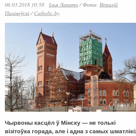
06.03.2018 10:58
Ілья Лапато
/
Фота:
Віталій
Палінеўскі
/
Catholic.by
Чырвоны касцёл ў Мінску — не толькі
візітоўка горада, але і адна з самых шматлікі