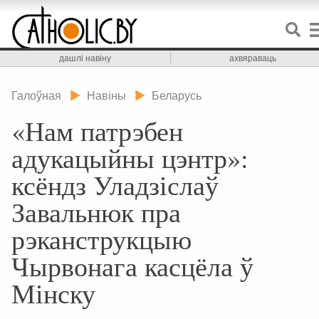
дашлі навіну
ахвяраваць
Галоўная
Навіны
Беларусь
«Нам патрэбен
адукацыйны цэнтр»:
ксёндз Уладзіслаў
Завальнюк пра
рэканструкцыю
Чырвонага касцёла ў
Мінску