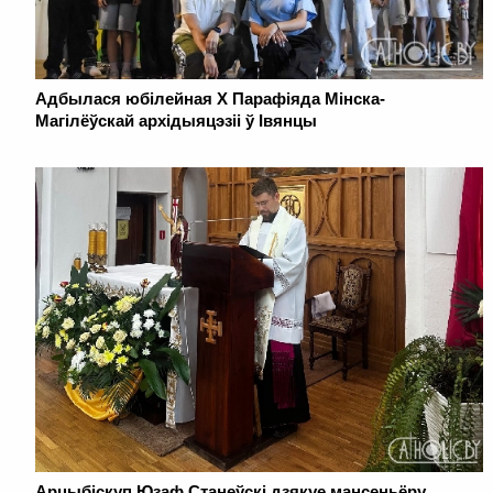
Адбылася юбілейная Х Парафіяда Мінска-
Магілёўскай архідыяцэзіі ў Івянцы
Арцыбіскуп Юзаф Станеўскі дзякуе мансеньёру