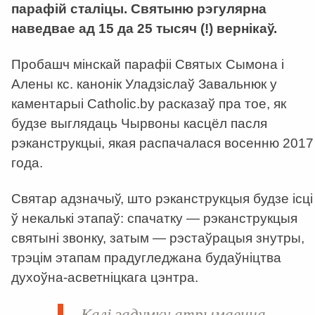
парафій сталіцы. Святыню рэгулярна
наведвае ад 15 да 25 тысяч (!) вернікаў.
Пробашч мінскай парафіі Святых Сымона і
Алены кс. канонік Уладзіслаў Завальнюк у
каментарыі Catholic.by расказаў пра тое, як
будзе выглядаць Чырвоны касцёл пасля
рэканструкцыі, якая распачалася восенню 2017
года.
Святар адзначыў, што рэканструкцыя будзе ісці
ў некалькі этапаў: спачатку — рэканструкцыя
святыні звонку, затым — рэстаўрацыя знутры,
трэцім этапам прадугледжана будаўніцтва
духоўна-асветніцкага цэнтра.
Калі задумку атрымаецца