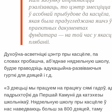
рэалізаваць, то цэнтр змесціцца
ў асобнай прыбудове да касцёла,
якая была прадугледжана яшчэ ў
праектных дакументах
фундатара — на той час у якасц
плябаніі.
Духоўна-асветніцкі цэнтр пры касцёле, па
словах пробашча, аб’яднае нядзельную школу,
будзе праводзіць адукацыйна-развіваючыя
гурткі для дзяцей і г.д.
«З дзецьці мы працуем на працягу сямі гадоў, а
падрыхтоўкі да Першай Камуніі да катэхезы
школьнікаў. Нядзельную школу пры касцёле ў
нас наведваюць больш за 800 дзяцей, таму