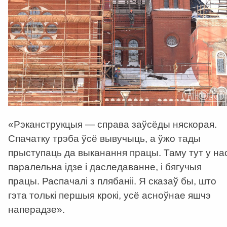
«Рэканструкцыя — справа заўсёды няскорая.
Спачатку трэба ўсё вывучыць, а ўжо тады
прыступаць да выканання працы. Таму тут у на
паралельна ідзе і даследаванне, і бягучыя
працы. Распачалі з плябаніі. Я сказаў бы, што
гэта толькі першыя крокі, усё асноўнае яшчэ
наперадзе».