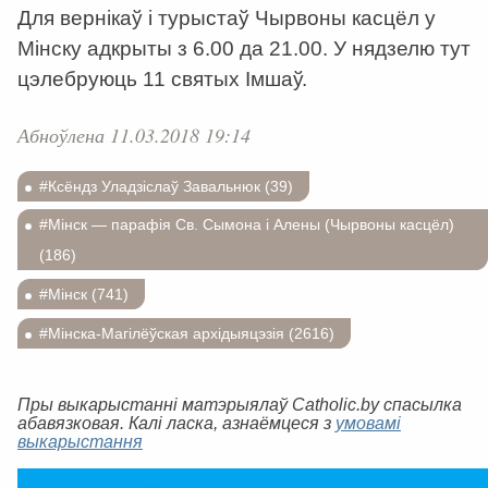
Для вернікаў і турыстаў Чырвоны касцёл у
Мінску адкрыты з 6.00 да 21.00. У нядзелю тут
цэлебруюць 11 святых Імшаў.
Абноўлена 11.03.2018 19:14
#Ксёндз Уладзіслаў Завальнюк (39)
#Мінск — парафія Св. Сымона і Алены (Чырвоны касцёл)
(186)
#Мінск (741)
#Мінска-Магілёўская архідыяцэзія (2616)
Пры выкарыстанні матэрыялаў Catholic.by спасылка
абавязковая. Калі ласка, азнаёмцеся з
умовамі
выкарыстання