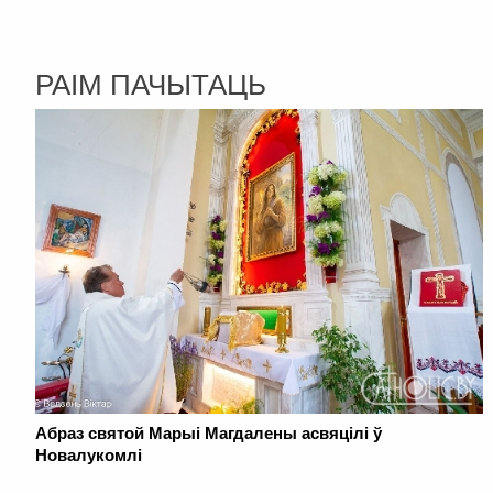
РАІМ ПАЧЫТАЦЬ
Абраз святой Марыі Магдалены асвяцілі ў
Новалукомлі