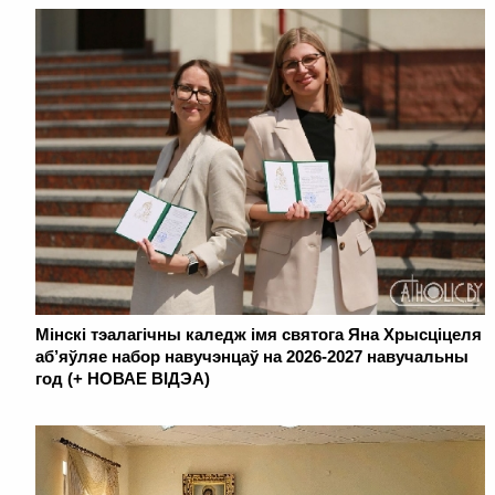
Мінскі тэалагічны каледж імя святога Яна Хрысціцеля
аб’яўляе набор навучэнцаў на 2026-2027 навучальны
год (+ НОВАЕ ВІДЭА)