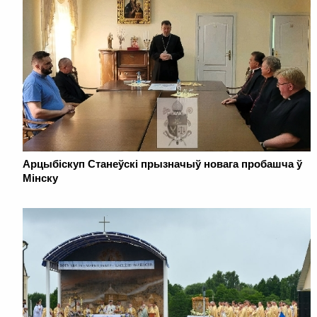
Арцыбіскуп Станеўскі прызначыў новага пробашча ў
Мінску