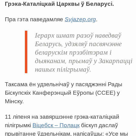
Грэка-Каталіцкай Царквы ў Беларусі.
Пра гэта паведамляе
Svjazep.org
.
Іерарх шмат разоў наведваў
Беларусь, удзяляў пасвячэнне
беларускім прэзбітэрам і
дыяканам, прымаў у Закарпацці
нашых пілігрымаў.
Таксама ён удзельнічаў у пасяджэнні Рады
Біскупскіх Канферэнцый Еўропы (CCEE) у
Мінску.
11 ліпеня на завяршэнне грэка-каталіцкай
пілігрымкі
Віцебск – Полацк
біскуп даслаў
прывітанне ўдзельнікам, напісаўшы: «Усе мы