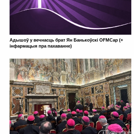
Адышоў у вечнасць брат Ян Банькоўскі OFMCap (+
інфармацыя пра пахаванне)