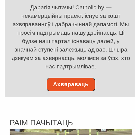
Дарагія чытачы! Catholic.by —
некамерцыйны праект, існуе за кошт
ахвяраванняў і дабрачыннай дапамогі. Мы
просім падтрымаць нашу дзейнасць. Ці
будзе наш партал існаваць далей, у
значнай ступені залежыць ад вас. Шчыра
дзякуем за ахвярнасць, молімся за ўсіх, хто
нас падтрымлівае.
Ахвяраваць
РАІМ ПАЧЫТАЦЬ