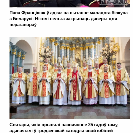
Папа Францішак ў адказ на пытанне маладога біскупа
з Беларусі: Ніколі нельга закрываць дзверы для
перагавораў
Святары, якія прынялі пасвячэнне 25 гадоў таму,
адзначылі ў гродзенскай катэдры свой юбілей