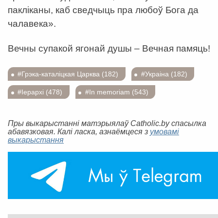
пакліканы, каб сведчыць пра любоў Бога да
чалавека».
Вечны супакой ягонай душы – Вечная памяць!
#Грэка-каталіцкая Царква (182)
#Украіна (182)
#Іерархі (478)
#In memoriam (543)
Пры выкарыстанні матэрыялаў Catholic.by спасылка
абавязковая. Калі ласка, азнаёмцеся з
умовамі
выкарыстання