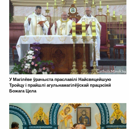
У Магілёве ўрачыста праславілі Найсвяцейшую
Тройцу і прайшлі агульнамагілёўскай працэсіяй
Божага Цела