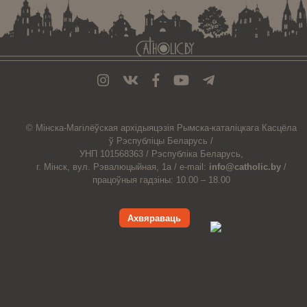
© Мiнска-Магiлёўская
архiдыяцэзiя
Рымска-каталіцкага
Касцёла
ў Рэспубліцы Беларусь /
УНП 101568363 /
Рэспубліка Беларусь,
г. Мінск, вул. Рэвалюцыйная, 1а /
e-mail:
info@catholic.by
/
працоўныя гадзіны: 10.00 – 18.00
Ахвяраваць