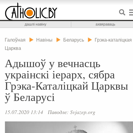
дашлі навіну
ахвяраваць
Галоўная
Навіны
Беларусь
Грэка-каталіцкая
Царква
Адышоў у вечнасць
украінскі іерарх, сябра
Грэка-Каталіцкай Царквы
ў Беларусі
15.07.2020 13:14
Паводле: Svjazep.org