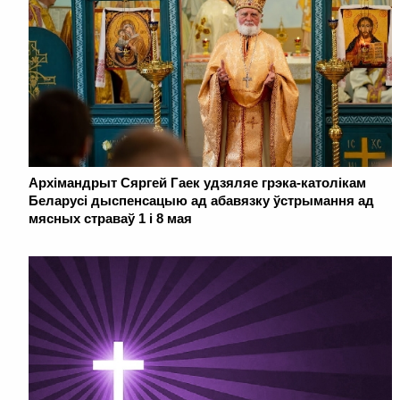
Архімандрыт Сяргей Гаек удзяляе грэка-католікам
Беларусі дыспенсацыю ад абавязку ўстрымання ад
мясных страваў 1 і 8 мая