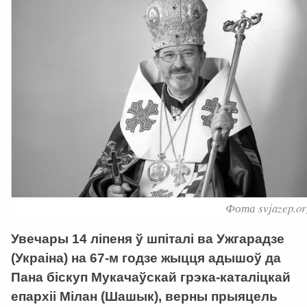
Фота svjazep.or
Увечары 14 ліпеня ў шпіталі ва Ужгарадзе
(Украіна) на 67-м годзе жыцця адышоў да
Пана біскуп Мукачаўскай грэка-каталіцкай
епархіі Мілан (Шашык), верны прыяцель