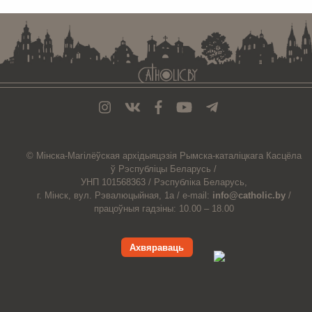
© Мiнска-Магiлёўская
архiдыяцэзiя
Рымска-каталіцкага
Касцёла
ў Рэспубліцы Беларусь /
УНП 101568363 /
Рэспубліка Беларусь,
г. Мінск, вул. Рэвалюцыйная, 1а /
e-mail:
info@catholic.by
/
працоўныя гадзіны: 10.00 – 18.00
Ахвяраваць