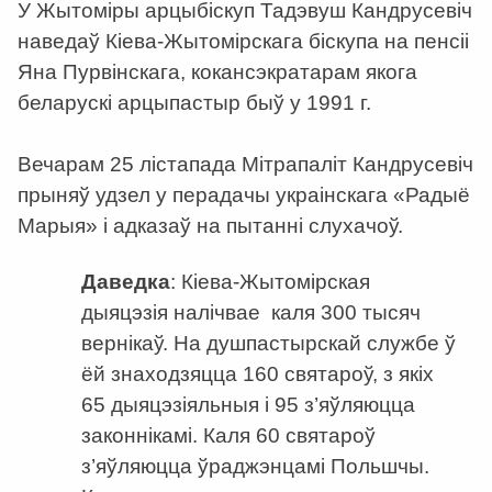
У Жытоміры арцыбіскуп Тадэвуш Кандрусевіч
наведаў Кіева-Жытомірскага біскупа на пенсіі
Яна Пурвінскага, кокансэкратарам якога
беларускі арцыпастыр быў у 1991 г.
Вечарам 25 лістапада Мітрапаліт Кандрусевіч
прыняў удзел у перадачы украінскага «Радыё
Марыя» і адказаў на пытанні слухачоў.
Даведка
: Кіева-Жытомірская
дыяцэзія налічвае каля 300 тысяч
вернікаў. На душпастырскай службе ў
ёй знаходзяцца 160 святароў, з якіх
65 дыяцэзіяльныя і 95 з’яўляюцца
законнікамі. Каля 60 святароў
з’яўляюцца ўраджэнцамі Польшчы.