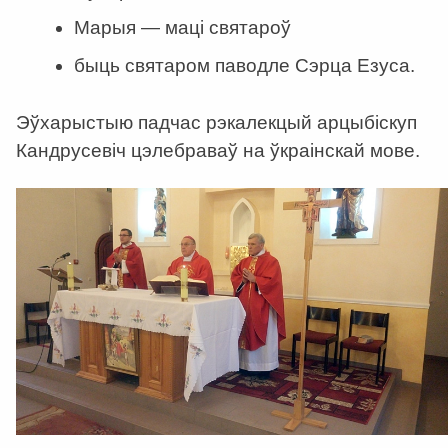
Марыя — маці святароў
быць святаром паводле Сэрца Езуса.
Эўхарыстыю падчас рэкалекцый арцыбіскуп
Кандрусевіч цэлебраваў на ўкраінскай мове.