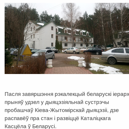
Пасля завяршэння рэкалекцый беларускі іерар
прыняў удзел у дыяцэзіяльнай сустрэчы
пробашчаў Кіева-Жытомірскай дыяцэзіі, дзе
распавёў пра стан і развіццё Каталіцкага
Касцёла ў Беларусі.