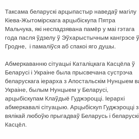
Таксама беларускі арцыпастыр наведаў магілу
Кіева-Жытомірскага арцыбіскупа Пятра
Мальчука, які неспадзявана памёр у маі гэтага
года пасля ўдзелу ў Эўхарыстычным кангрэсе 
Гродне, і памаліўся аб спакоі яго душы.
Абмеркаванню сітуацыі Каталіцкага Касцёла ў
Беларусі і Украіне была прысвечана сустрэча
беларускага іерарха з Апостальскім Нунцыем в
Украіне, былым Нунцыем у Беларусі,
арцыбіскупам Клаўдыё Гуджэроцці. Іерархі
абмеркавалі сітуацыю. Арцыбіскуп Гуджэроцці з
вялікай любоўю прыгадваў Беларусь і беларускі
Касцёл.