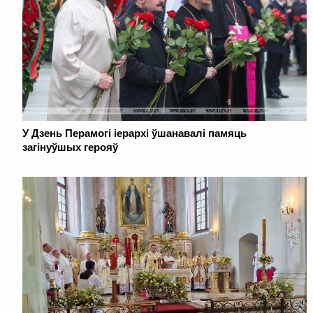
У Дзень Перамогі іерархі ўшанавалі памяць
загінуўшых герояў