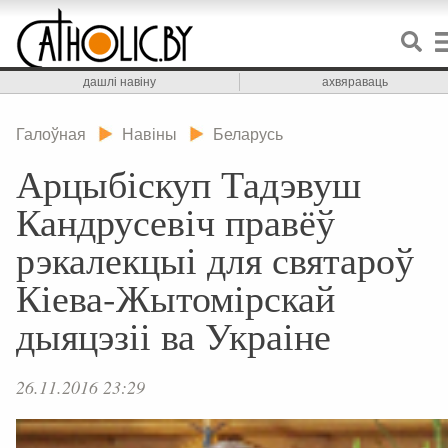
дашлі навіну
ахвяраваць
Галоўная
Навіны
Беларусь
Арцыбіскуп Тадэвуш
Кандрусевіч правёў
рэкалекцыі для святароў
Кіева-Жытомірскай
дыяцэзіі ва Украіне
26.11.2016 23:29