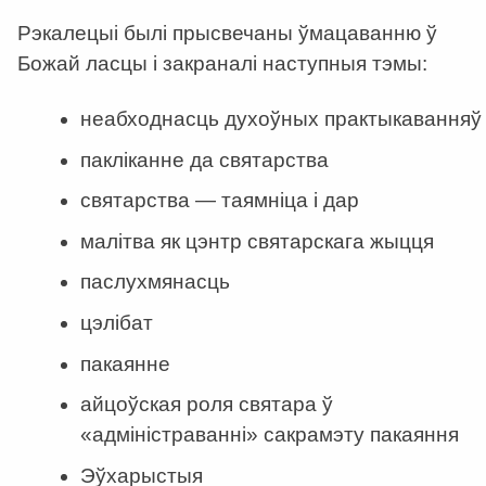
Рэкалецыі былі прысвечаны ўмацаванню ў
Божай ласцы і закраналі наступныя тэмы:
неабходнасць духоўных практыкаванняў
пакліканне да святарства
святарства — таямніца і дар
малітва як цэнтр святарскага жыцця
паслухмянасць
цэлібат
пакаянне
айцоўская роля святара ў
«адміністраванні» сакрамэту пакаяння
Эўхарыстыя