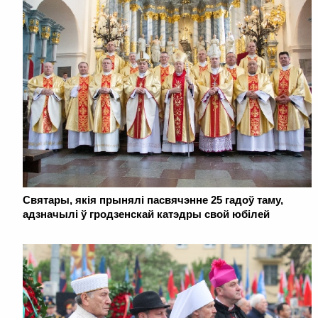
Святары, якія прынялі пасвячэнне 25 гадоў таму,
адзначылі ў гродзенскай катэдры свой юбілей