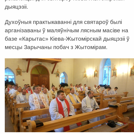
дыяцэзіі.
Духоўныя практыкаванні для святароў былі
арганізаваны ў маляўнічым лясным масіве на
базе «Карытас» Кіева-Жытомірскай дыяцэзіі ў
месцы Зарычаны побач з Жытомірам.