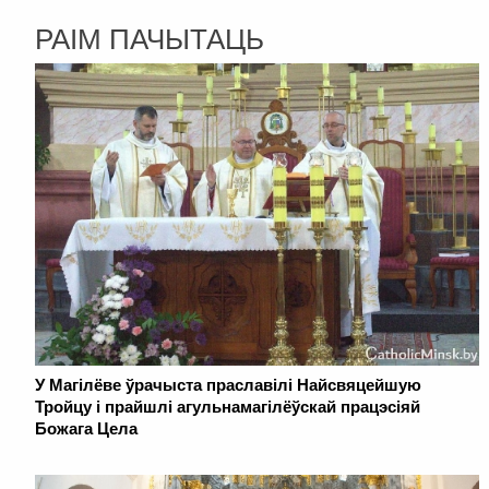
РАІМ ПАЧЫТАЦЬ
У Магілёве ўрачыста праславілі Найсвяцейшую
Тройцу і прайшлі агульнамагілёўскай працэсіяй
Божага Цела