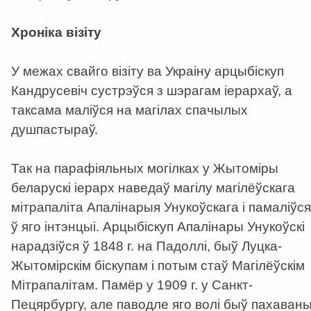
Хроніка візіту
У межах свайго візіту ва Украіну арцыбіскуп
Кандрусевіч сустрэўся з шэрагам іерархаў, а
таксама маліўся на магілах спачылых
душпастыраў.
Так на парафіяльных могілках у Жытоміры
беларускі іерарх наведаў магілу магілёўскага
мітрапаліта Апалінарыя Унукоўскага і памаліўся
ў яго інтэнцыі. Арцыбіскуп Апалінары Унукоўскі
нарадзіўся ў 1848 г. на Падоллі, быў Луцка-
Жытомірскім біскупам і потым стаў Магілёўскім
Мітрапалітам. Памёр у 1909 г. у Санкт-
Пецярбургу, але паводле яго волі быў пахаван