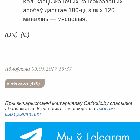
Колькасць жаночых кансэкраваных
асобаў дасягае 180-ці, з якіх 120
манахінь — мясцовыя.
(DN), (IL)
Абноўлена 05.06.2017 13:37
#Іерархі (478)
Пры выкарыстанні матэрыялаў Catholic.by спасылка
абавязковая. Калі ласка, азнаёмцеся з
умовамі
выкарыстання