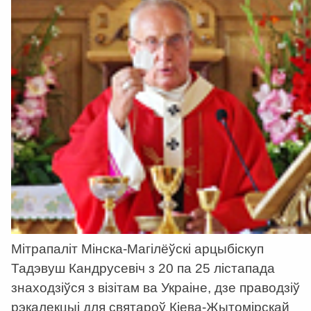
Мітрапаліт Мінска-Магілёўскі арцыбіскуп
Тадэвуш Кандрусевіч з 20 па 25 лістапада
знаходзіўся з візітам ва Украіне, дзе праводзіў
рэкалекцыі для святароў Кіева-Жытомірскай