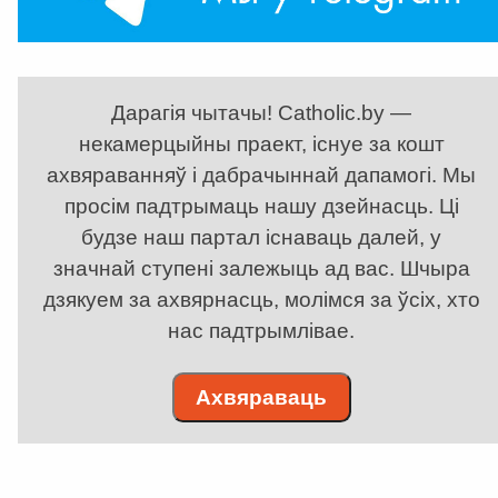
Дарагія чытачы! Catholic.by —
некамерцыйны праект, існуе за кошт
ахвяраванняў і дабрачыннай дапамогі. Мы
просім падтрымаць нашу дзейнасць. Ці
будзе наш партал існаваць далей, у
значнай ступені залежыць ад вас. Шчыра
дзякуем за ахвярнасць, молімся за ўсіх, хто
нас падтрымлівае.
Ахвяраваць