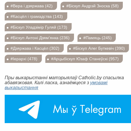
#Вера і дзяржава (42)
#Біскуп Андрэй Зноска (58)
#Касцёл і грамадства (143)
#Біскуп Уладзімір Гуляй (173)
#Біскуп Антоні Дзям'янка (236)
#Памяць (245)
#Дзяржава і Касцёл (302)
#Біскуп Алег Буткевіч (390)
#Іерархі (478)
#Арцыбіскуп Юзаф Станеўскі (957)
Пры выкарыстанні матэрыялаў Catholic.by спасылка
абавязковая. Калі ласка, азнаёмцеся з
умовамі
выкарыстання