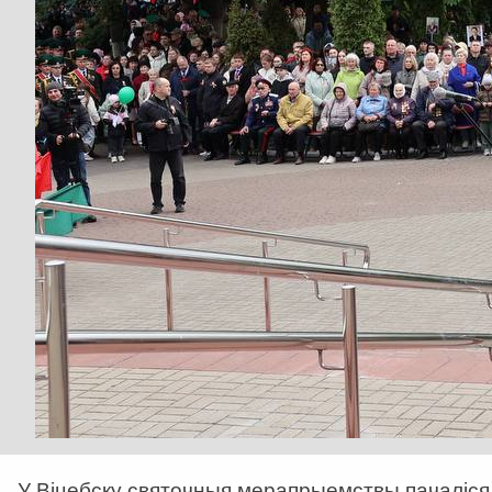
У Віцебску святочныя мерапрыемствы пачаліся