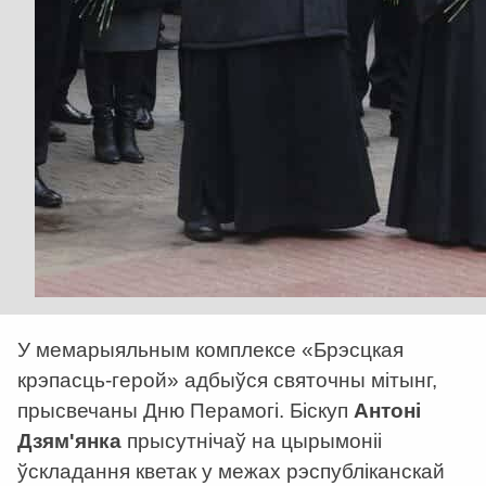
У мемарыяльным комплексе «Брэсцкая
крэпасць-герой» адбыўся святочны мітынг,
прысвечаны Дню Перамогі. Біскуп
Антоні
Дзям'янка
прысутнічаў на цырымоніі
ўскладання кветак у межах рэспубліканскай