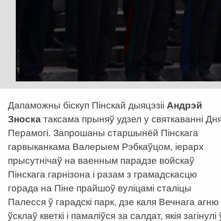
Дапаможны біскуп Пінскай дыяцэзіі
Андрэй
Зноска
таксама прыняў удзел у святкаванні Дн
Перамогі. Запрошаны старшынёй Пінскага
гарвыканкама Валерыем Рэбкаўцом, іерарх
прысутнічаў на ваенным парадзе войскаў
Пінскага гарнізона і разам з грамадскасцю
горада на Піне прайшоў вуліцамі сталіцы
Палесся ў гарадскі парк, дзе каля Вечнага агню
ўсклаў кветкі і памаліўся за салдат, якія загінулі 