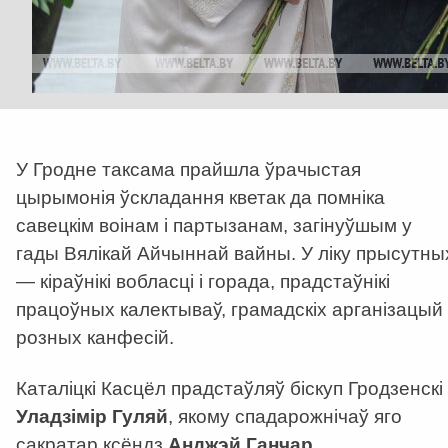
У Гродне таксама прайшла ўрачыстая
цырымонія ўскладання кветак да помніка
савецкім воінам і партызанам, загінуўшым у
гады Вялікай Айчыннай вайны. У ліку прысутны
—
кіраўнікі вобласці і горада, прадстаўнікі
працоўных калектываў, грамадскіх арганізацый 
розных канфесій.
Каталіцкі Касцёл прадстаўляў біскуп Гродзенскі
Уладзімір Гуляй
, якому спадарожнічаў яго
сакратар ксёндз
Анджэй Ганчар
.