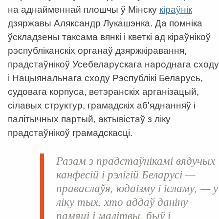
на аднайменнай плошчы ў Мінску
кіраўнік
дзяржавы Аляксандр Лукашэнка. Да помніка
ўскладзены таксама вянкі і кветкі ад кіраўнікоў
рэспубліканскіх органаў дзяржкіравання,
прадстаўнікоў Усебеларускага народнага сходу
і Нацыянальнага сходу Рэспублікі Беларусь,
судовага корпуса, ветэранскіх арганізацый,
сілавых структур, грамадскіх аб'яднанняў і
палітычных партый, актывістаў з ліку
прадстаўнікоў грамадскасці.
Разам з прадстаўнікамі вядучых
канфесій і рэлігій Беларусі —
праваслаўя, юдаізму і ісламу, — у
ліку тых, хто аддаў даніну
памяці і малітвы, быў і