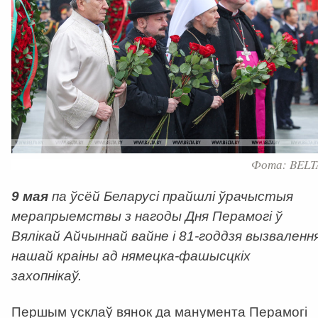
Фота: BELT
9 мая
па ўсёй Беларусі прайшлі ўрачыстыя
мерапрыемствы з нагоды Дня Перамогі ў
Вялікай Айчыннай вайне і 81-годдзя вызваленн
нашай краіны ад нямецка-фашысцкіх
захопнікаў.
Першым усклаў вянок да манумента Перамогі