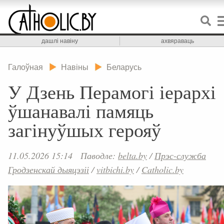
дашлі навіну
ахвяраваць
Галоўная
Навіны
Беларусь
У Дзень Перамогі іерархі
ўшанавалі памяць
загінуўшых герояў
11.05.2026 15:14
Паводле:
belta.by
/
Прэс-служба
Гродзенскай дыяцэзіі
/
vitbichi.by
/
Catholic.by