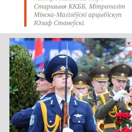
Старшыня ККББ, Мітрапаліт
Мінска-Магілёўскі арцыбіскуп
Юзаф Станеўскі
.