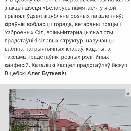
з акцыі-шэсця «Беларусь памятае», у якой
прынялі ўдзел віцябляне розных пакаленняў:
кіраўнікі вобласці і горада, ветэраны працы і
Узброеных Сіл, воіны-інтэрнацыяналісты,
прадстаўнікі сілавых структур, навучэнцы
ваенна-патрыятычных класаў, кадэты, а
таксама прадстаўнікі розных рэлігійных
канфесій. Каталіцкі Касцёл прадстаўляў біскуп
Віцебскі
Алег Буткевіч
.