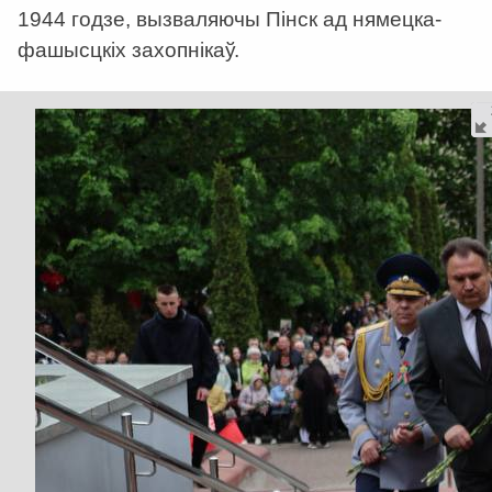
1944 годзе, вызваляючы Пінск ад нямецка-
фашысцкіх захопнікаў.