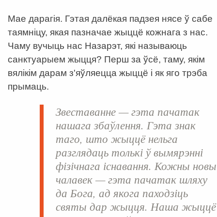
Мае дарагія. Гэтая далёкая падзея нясе ў сабе
таямніцу, якая пазначае жыццё кожнага з нас.
Чаму вучыць нас Назарэт, які называюць
санктуарыем жыцця? Перш за ўсё, таму, якім
вялікім дарам з'яўляецца жыццё і як яго трэба
прымаць.
Звеставанне — гэта пачатак
нашага збаўлення. Гэта знак
таго, што жыццё нельга
разглядаць толькі ў вымярэнні
фізічнага існавання. Кожны новы
чалавек — гэта пачатак шляху
да Бога, ад якога паходзіць
святы дар жыцця. Наша жыццё