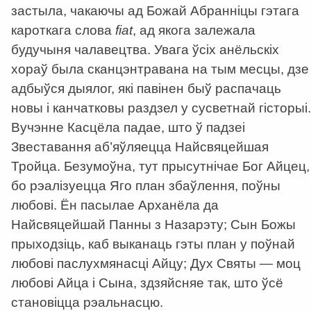
застыла, чакаючы ад Божай Абранніцы гэтага
кароткага слова
fiat
, ад якога залежала
будучыня чалавецтва. Увага ўсіх анёльскіх
хораў была сканцэнтравана на тым месцы, дзе
адбыўся дыялог, які павінен быў распачаць
новы і канчатковы раздзел у сусветнай гісторыі.
Вучэнне Касцёла падае, што ў падзеі
Звеставання аб’яўляецца Найсвяцейшая
Тройца. Безумоўна, тут прысутнічае Бог Айцец,
бо рэалізуецца Яго план збаўлення, поўны
любові. Ён пасылае Арханёла да
Найсвяцейшай Панны з Назарэту; Сын Божы
прыходзіць, каб выканаць гэты план у поўнай
любові паслухмянасці Айцу; Дух Святы — моц
любові Айца і Сына, здзяйсняе так, што ўсё
становіцца рэальнасцю.