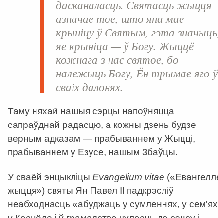
дасканаласць. Святасць жыцця
азначае тое, што яна мае
крыніцу ў Святым, гэта значыць
яе крыніца — ў Богу. Жыццё
кожнага з нас святое, бо
належыць Богу, Ён трымае яго ў
сваіх далонях.
Таму няхай нашыя сэрцы напоўняцца
сапраўднай радасцю, а кожны дзень будзе
верным адказам — прабываннем у Жыцці,
прабываннем у Езусе, нашым Збаўцы.
У сваёй энцыкліцы
Evangelium vitae
(«Евангелл
жыцця») святы Ян Павел II падкрэсліў
неабходнасць «абуджаць у сумленнях, у сем'ях
у Касцёле і ў грамадстве чуласць да сэнсу і