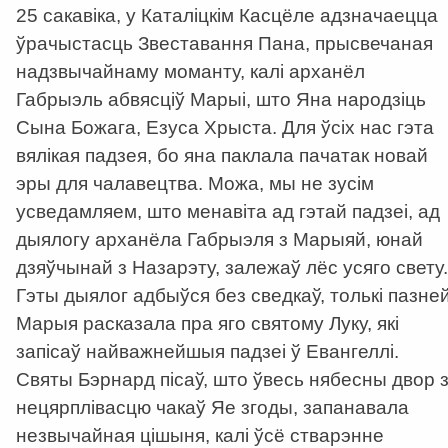
25 сакавіка, у Каталіцкім Касцёле адзначаецца
ўрачыстасць Звеставання Пана, прысвечаная
надзвычайнаму моманту, калі арханёл
Габрыэль абвясціў Марыі, што Яна народзіць
Сына Божага, Езуса Хрыста. Для ўсіх нас гэта
вялікая падзея, бо яна паклала пачатак новай
эры для чалавецтва. Можа, мы не зусім
усведамляем, што менавіта ад гэтай падзеі, ад
дыялогу арханёла Габрыэля з Марыяй, юнай
дзяўчынай з Назарэту, залежаў лёс усяго свету.
Гэты дыялог адбыўся без сведкаў, толькі пазне
Марыя расказала пра яго святому Луку, які
запісаў найважнейшыя падзеі ў Евангеллі.
Святы Бэрнард пісаў, што ўвесь нябесны двор 
нецярплівасцю чакаў Яе згоды, запанавала
незвычайная цішыня, калі ўсё стварэнне