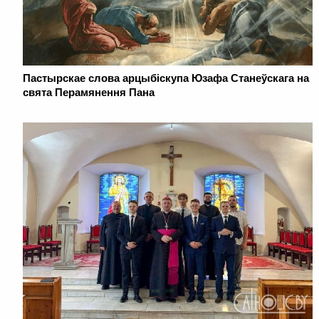
Пастырскае слова арцыбіскупа Юзафа Станеўскага на
свята Перамянення Пана