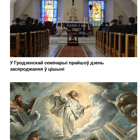
У Гродзенскай семінарыі прайшоў дзень
засяроджання ў цішыні