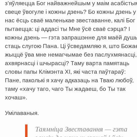
з'яўляецца Бог найважнейшым у маім асабісты
свеце ўвогуле і кожны дзень? Бо кожны дзень у
нас ёсць сваё маленькае звеставанне, калі Бог
пытаецца: ці аддасі ты Мне ўсё сваё сэрца? І
кожны дзень — гэта запрашэнне для маёй душ
стаць слугою Пана. Ці ўсведамляю я, што Божа
жыццё ўва мне немагчымае без паслухмянасці,
ахвярнасці і шчырасці? Таму варта памятаць
словы папы Клімэнта XI, які часта паўтараў:
Пане, паколькі я хачу адказаць на Тваю любоў,
таму «хачу таго, чаго Ты жадаеш, бо Ты так
хочаш».
Умілаваныя.
Таямніца Звеставання — гэта