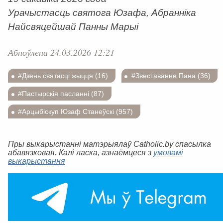
Урачыстасць святога Юзафа, Абранніка
Найсвяцейшай Панны Марыі
Абноўлена 24.03.2026 12:21
#Дзень святасці жыцця (16)
#Звеставанне Пана (36)
#Пастырскія пасланні (87)
#Арцыбіскуп Юзаф Станеўскі (957)
Пры выкарыстанні матэрыялаў Catholic.by спасылка
абавязковая. Калі ласка, азнаёмцеся з
умовамі
выкарыстання