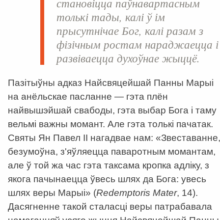
становіцца паўнавартасным
толькі тады, калі ў ім
прысутнічае Бог, калі разам з
фізічным ростам нараджаецца і
развіваецца духоўнае жыццё.
Пазітыўны адказ Найсвяцейшай Панны Марыі
на анёльскае пасланне — гэта плён
найвышэйшай свабоды, гэта выбар Бога і таму
вельмі важны момант. Але гэта толькі пачатак.
Святы Ян Павел II нагадвае нам: «Звеставанне
безумоўна, з'яўляецца паваротным момантам,
але ў той жа час гэта таксама кропка адліку, з
якога пачынаецца ўвесь шлях да Бога: увесь
шлях веры Марыі» (
Redemptoris Mater
, 14).
Дасягненне такой сталасці веры патрабавала