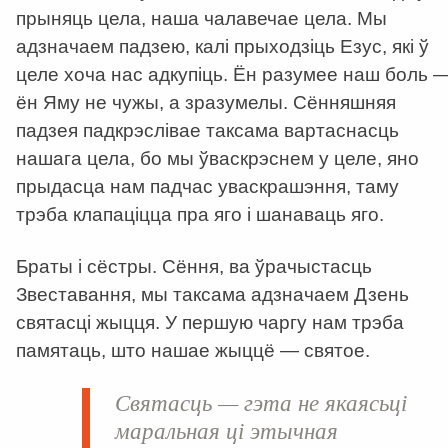
прыняць цела, наша чалавечае цела. Мы
адзначаем падзею, калі прыходзіць Езус, які ў
целе хоча нас адкупіць. Ён разумее наш боль 
ён Яму не чужы, а зразумелы. Сённяшняя
падзея падкрэслівае таксама вартаснасць
нашага цела, бо мы ўваскрэснем у целе, яно
прыдасца нам падчас уваскрашэння, таму
трэба клапаціцца пра яго і шанаваць яго.
Браты і сёстры. Сёння, ва ўрачыстасць
Звеставання, мы таксама адзначаем Дзень
святасці жыцця. У першую чаргу нам трэба
памятаць, што нашае жыццё — святое.
Святасць — гэта не якаясьці
маральная ці этычная