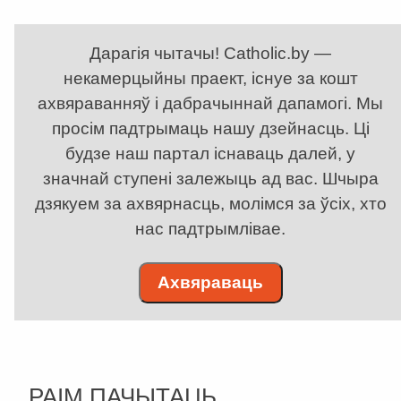
Дарагія чытачы! Catholic.by —
некамерцыйны праект, існуе за кошт
ахвяраванняў і дабрачыннай дапамогі. Мы
просім падтрымаць нашу дзейнасць. Ці
будзе наш партал існаваць далей, у
значнай ступені залежыць ад вас. Шчыра
дзякуем за ахвярнасць, молімся за ўсіх, хто
нас падтрымлівае.
Ахвяраваць
РАІМ ПАЧЫТАЦЬ