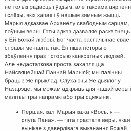
не толькі радасць і ўздым, але таксама цярпенн
і слёзы, якіх хапае і ў нашым зямным жыцці.
Марыя адказвае Арханёлу свабодным сэрцам,
поўным веры. Гэты адказ дазваляе расквітнець
у Ёй Божай любові. Бог часта распачынае свае
справы менавіта так. Ён піша гісторыю
збаўлення праз гісторыю канкрэтных людзей.
Але недастаткова проста захапляцца
Найсвяцейшай Паннай Марыяй; мы павінны
браць з Яе прыклад. Слухаючы Яе дыялог у
Назарэце, мы можам адкрыць для нашай веры 
малітвы тры напрамкі або тры сцяжынкі.
Першая, калі Марыя кажа «Вось, я —
слуга Пана», — гэта прастата веры, якая
вынікае з даверлівага выканання Божай