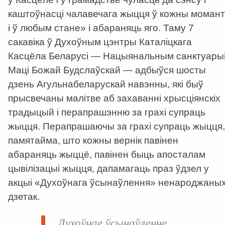
каштоўнасці чалавечага жыцця ў кожны момант
і ў любым стане» і абараняць яго. Таму 7
сакавіка ў Духоўным цэнтры Каталіцкага
Касцёла Беларусі — Нацыянальным санктуары
Маці Божай Будслаўскай — адбыўся шосты
дзень Агульнабеларускай навэнны, які быў
прысвечаны малітве аб захаванні хрысціянскіх
традыцый і перапрашэнню за грахі супраць
жыцця. Перапрашаючы за грахі супраць жыцця,
памятайма, што кожны вернік павінен
абараняць жыццё, павінен быць апосталам
цывілізацыі жыцця, дапамагаць праз ўдзел у
акцыі «Духоўнага ўсынаўлення» ненароджаны
дзетак.
Духоўнае ўсынаўленне