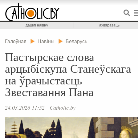
дашлі навіну
ахвяраваць
Галоўная
Навіны
Беларусь
Пастырскае слова
арцыбіскупа Станеўскага
на ўрачыстасць
Звеставання Пана
24.03.2026 11:52
Catholic.by