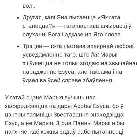
волі.
Другая, калі Яна пытаецца «Як гэта
станецца?» — гэта пастава шчырасці ў
слуханні Бога і адказе на Яго слова.
Трэцяя — гэта пастава ахвярнай любові,
усведамленне таго, што
fiat
Марыі
з’яўляецца не толькі згодаю на звычайна
нараджэнне Езуса, але таксама і на
ўдзел ва ўсёй справе збаўлення.
У гэтай сцэне Марыя вучыць нас
засяроджвацца на дары Асобы Езуса, бо ў
цэнтры таямніцы Звеставання знаходзіцца
Езус, а не Марыя. Згода Панны Марыі нібы
натхняе, каб кожны задаў сабе пытанне: ці