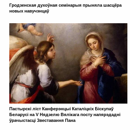
Гродзенская духоўная семінарыя прыняла шасцёра
новых навучэнцаў
Пастырскі ліст Канферэнцыі Каталіцкіх Біскупаў
Беларусі на V Нядзелю Вялікага посту напярэдадні
ўрачыстасці Звеставання Пана