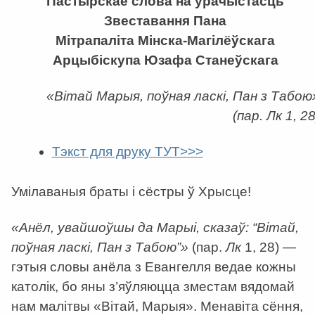
Пастырскае слова на ўрачыстасць
Звеставання Пана
Мітрапаліта Мінска-Магілёўскага
Арцыбіскупа Юзафа Станеўскага
«Вітай Марыя, поўная ласкі, Пан з Табою
(пар. Лк 1, 28
Тэкст для друку ТУТ>>>
Умілаваныя браты і сёстры ў Хрысце!
«Анёл, увайшоўшы да Марыі, сказаў: “Вітай,
поўная ласкі, Пан з Табою”»
(пар.
Лк
1, 28) —
гэтыя словы анёла з Евангелля ведае кожны
католік, бо яны з’яўляюцца зместам вядомай
нам малітвы «Вітай, Марыя». Менавіта сёння,