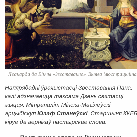
Леанарда да Вінчы «Звеставанне». Выява ілюстрацыйна
Напярядадні ўрачыстасці Звеставання Пана,
калі адзначаецца таксама Дзень святасці
жыцця, Мітрапаліт Мінска-Магілёўскі
арцыбіскуп
Юзаф Станеўскі
, Старшыня ККББ
кіруе да вернікаў пастырскае слова.