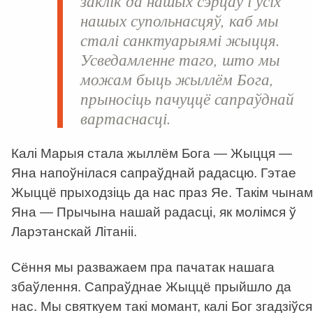
заклік да нашых сэрцаў і ўсіх
нашых супольнасцяў, каб мы
сталі санктуарыямі жыцця.
Усведамленне таго, што мы
можам быць жыллём Бога,
прыносіць пачуццё сапраўднай
вартаснасці.
Калі Марыя стала жыллём Бога — Жыцця —
Яна напоўнілася сапраўднай радасцю. Гэтае
Жыццё прыходзіць да нас праз Яе. Такім чынам
Яна — Прычына нашай радасці, як молімся ў
Ларэтанскай Літаніі.
Сёння мы разважаем пра пачатак нашага
збаўлення. Сапраўднае Жыццё прыйшло да
нас. Мы святкуем такі момант, калі Бог згадзіўся