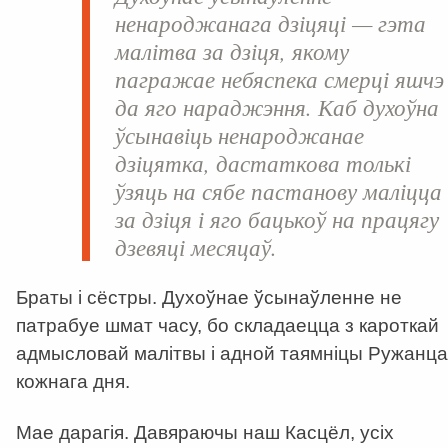
ненароджанага дзіцяці — гэта
малітва за дзіця, якому
пагражае небяспека смерці яшчэ
да яго нараджэння. Каб духоўна
ўсынавіць ненароджанае
дзіцятка, дастаткова толькі
ўзяць на сябе пастанову маліцца
за дзіця і яго бацькоў на працягу
дзевяці месяцаў.
Браты і сёстры. Духоўнае ўсынаўленне не
патрабуе шмат часу, бо складаецца з кароткай
адмысловай малітвы і адной таямніцы Ружанца
кожнага дня.
Мае дарагія. Давяраючы наш Касцёл, усіх