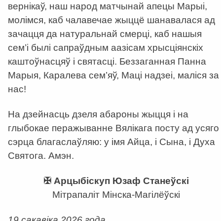
вернікаў, наш народ матчынай апецы Марыі,
молімся, каб чалавечае жыццё шанавалася ад
зачацця да натуральнай смерці, каб нашыя
сем’і былі сапраўдным аазісам хрысціянскіх
каштоўнасцяў і святасці. Беззаганная Панна
Марыя, Каралева сем’яў, Маці надзеі, маліся за
нас!
На дзейнасць дзеля абароны жыцця і на
глыбокае перажыванне Вялікага посту ад усяго
сэрца благаслаўляю: у імя Айца, і Сына, і Духа
Святога. Амэн.
✠ Арцыбіскуп Юзаф Станеўскі
Мітрапаліт Мінска-Магілёўскі
19 сакавіка 2026 года