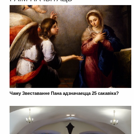
Чаму Звеставанне Пана адзначаецца 25 сакавіка?