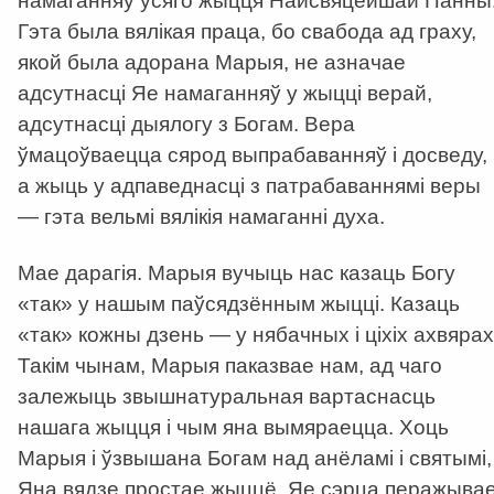
намаганняў усяго жыцця Найсвяцейшай Панны
Гэта была вялікая праца, бо свабода ад граху,
якой была адорана Марыя, не азначае
адсутнасці Яе намаганняў у жыцці верай,
адсутнасці дыялогу з Богам. Вера
ўмацоўваецца сярод выпрабаванняў і досведу,
а жыць у адпаведнасці з патрабаваннямі веры
— гэта вельмі вялікія намаганні духа.
Мае дарагія. Марыя вучыць нас казаць Богу
«так» у нашым паўсядзённым жыцці. Казаць
«так» кожны дзень — у нябачных і ціхіх ахвярах
Такім чынам, Марыя паказвае нам, ад чаго
залежыць звышнатуральная вартаснасць
нашага жыцця і чым яна вымяраецца. Хоць
Марыя і ўзвышана Богам над анёламі і святымі,
Яна вядзе простае жыццё. Яе сэрца перажыва