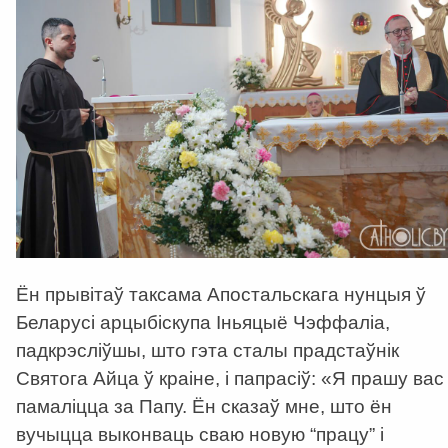
Ён прывітаў таксама Апостальскага нунцыя ў
Беларусі арцыбіскупа Іньяцыё Чэффаліа,
падкрэсліўшы, што гэта сталы прадстаўнік
Святога Айца ў краіне, і папрасіў:
«
Я прашу вас
памаліцца за Папу. Ён сказаў мне, што ён
вучыцца выконваць сваю новую “працу” і