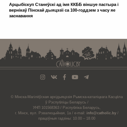
Арцыбіскуп Станеўскі ад імя ККББ віншуе пастыра і
вернікаў Пінскай дыяцэзіі са 100-годдзем з часу яе
заснавання
. . . . . . . . . . . . . . . . . . . . . . . . . . . . . . . . . . . . . . . . . . . . . . . . . . . . . . . . . . . . .
© Мiнска-Магiлёўская
архiдыяцэзiя
Рымска-каталіцкага
Касцёла
ў Рэспубліцы Беларусь /
УНП 101568363 /
Рэспубліка Беларусь,
г. Мінск, вул. Рэвалюцыйная, 1а /
e-mail:
info@catholic.by
/
працоўныя гадзіны: 10.00 – 18.00