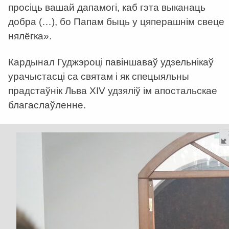
просіць вашай дапамогі, каб гэта выканаць
добра (…), бо Папам быць у цяперашнім свеце
нялёгка».
Кардынал Гуджэроці павіншаваў удзельнікаў
урачыстасці са святам і як спецыяльны
прадстаўнік Льва XIV удзяліў ім апостальскае
благаслаўленне.