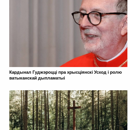
Кардынал Гуджэроцці пра хрысціянскі Усход і ролю
ватыканскай дыпламатыі