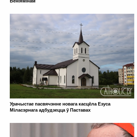
Веніямінам
Урачыстае пасвячэнне новага касцёла Езуса
Міласэрнага адбудзецца ў Паставах