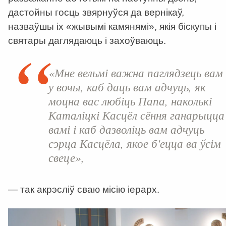
дастойны госць звярнуўся да вернікаў,
назваўшы іх «жывымі камянямі», якія біскупы і
святары даглядаюць і захоўваюць.
«Мне вельмі важна паглядзець вам
у вочы, каб даць вам адчуць, як
моцна вас любіць Папа, наколькі
Каталіцкі Касцёл сёння ганарыцца
вамі і каб дазволіць вам адчуць
сэрца Касцёла, якое б'ецца ва ўсім
свеце»,
— так акрэсліў сваю місію іерарх.