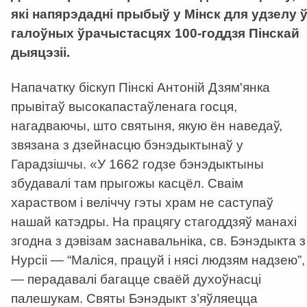
які напярэдадні прыбыў у Мінск для удзелу 
галоўных ўрачыстасцях 100-годдзя Пінскай
дыяцэзіі.
Напачатку біскуп Пінскі Антоній Дзям'янка
прывітаў высокапастаўленага госця,
нагадваючы, што святыня, якую ён наведаў,
звязана з дзейнасцю бэнэдыктынаў у
Гарадзішчы. «У 1662 годзе бэнэдыктыны
збудавалі там прыгожы касцёл. Сваім
хараством і веліччу гэты храм не саступаў
нашай катэдры. На працягу стагоддзяў манахі
згодна з дэвізам заснавальніка, св. Бэнэдыкта з
Нурсіі — “Маліся, працуй і нясі людзям надзею”,
— перадавалі багацце сваёй духоўнасці
палешукам. Святы Бэнэдыкт з’яўляецца