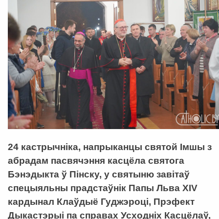
24 кастрычніка, напрыканцы святой Імшы з
абрадам пасвячэння касцёла святога
Бэнэдыкта ў Пінску, у святыню завітаў
спецыяльны прадстаўнік Папы Льва XIV
кардынал Клаўдыё Гуджэроці, Прэфект
Дыкастэрыі па справах Усходніх Касцёлаў,