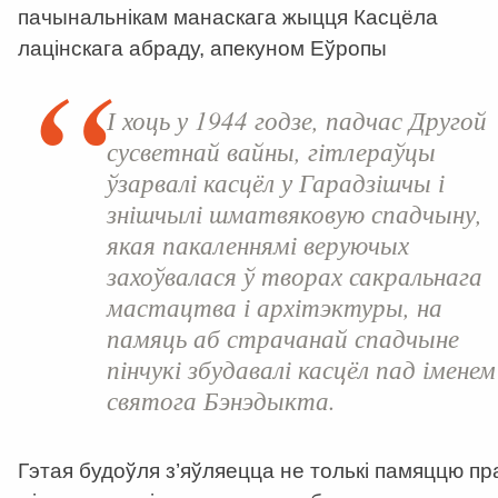
пачынальнікам манаскага жыцця Касцёла
лацінскага абраду, апекуном Еўропы
І хоць у 1944 годзе, падчас Другой
сусветнай вайны
, гітлераўцы
ўзарвалі касцёл у Гарадзішчы і
знішчылі шматвяковую спадчыну,
якая пакаленнямі веруючых
захоўвалася ў творах сакральнага
мастацтва і архітэктуры
,
на
памяць аб страчанай спадчыне
пінчукі збудавалі касцёл пад іменем
св
ятога Бэнэдыкта
.
Гэтая будоўля з’яўляецца не толькі памяццю пр