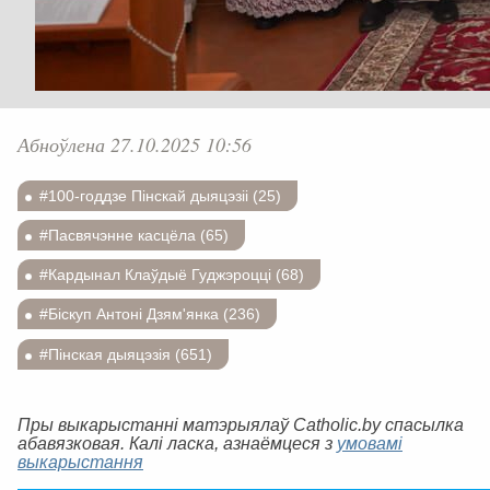
Абноўлена 27.10.2025 10:56
#100-годдзе Пінскай дыяцэзіі (25)
#Пасвячэнне касцёла (65)
#Кардынал Клаўдыё Гуджэроцці (68)
#Біскуп Антоні Дзям'янка (236)
#Пінская дыяцэзія (651)
Пры выкарыстанні матэрыялаў Catholic.by спасылка
абавязковая. Калі ласка, азнаёмцеся з
умовамі
выкарыстання