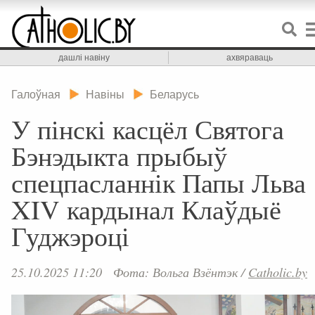
дашлі навіну
ахвяраваць
Галоўная
Навіны
Беларусь
У пінскі касцёл Святога
Бэнэдыкта прыбыў
спецпасланнік Папы Льва
XIV кардынал Клаўдыё
Гуджэроці
25.10.2025 11:20
Фота: Вольга Взёнтэк
/
Catholic.by