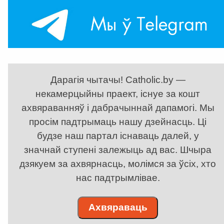
Дарагія чытачы! Catholic.by —
некамерцыйны праект, існуе за кошт
ахвяраванняў і дабрачыннай дапамогі. Мы
просім падтрымаць нашу дзейнасць. Ці
будзе наш партал існаваць далей, у
значнай ступені залежыць ад вас. Шчыра
дзякуем за ахвярнасць, молімся за ўсіх, хто
нас падтрымлівае.
Ахвяраваць