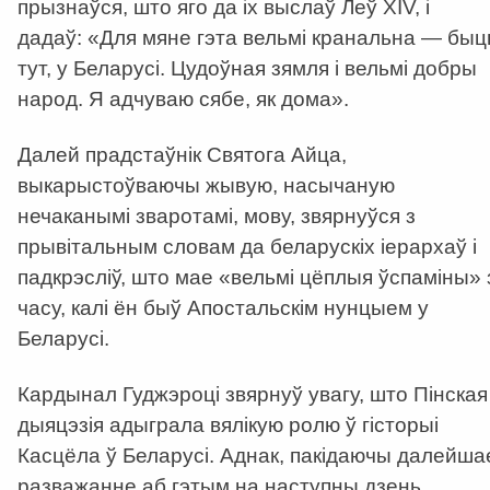
прызнаўся, што яго да іх выслаў Леў XIV, і
дадаў: «Для мяне гэта вельмі кранальна — быц
тут, у Беларусі. Цудоўная зямля і вельмі добры
народ. Я адчуваю сябе, як дома».
Далей прадстаўнік Святога Айца,
выкарыстоўваючы жывую, насычаную
нечаканымі зваротамі, мову, звярнуўся з
прывітальным словам да беларускіх іерархаў і
падкрэсліў, што мае «вельмі цёплыя ўспаміны» 
часу, калі ён быў Апостальскім нунцыем у
Беларусі.
Кардынал Гуджэроці звярнуў увагу, што Пінская
дыяцэзія адыграла вялікую ролю ў гісторыі
Касцёла ў Беларусі. Аднак, пакідаючы далейша
разважанне аб гэтым на наступны дзень,