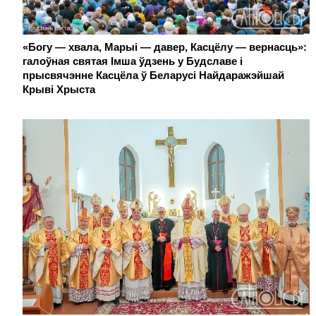
«Богу — хвала, Марыі — давер, Касцёлу — вернасць»:
галоўная святая Імша ўдзень у Будславе і
прысвячэнне Касцёла ў Беларусі Найдаражэйшай
Крыві Хрыста