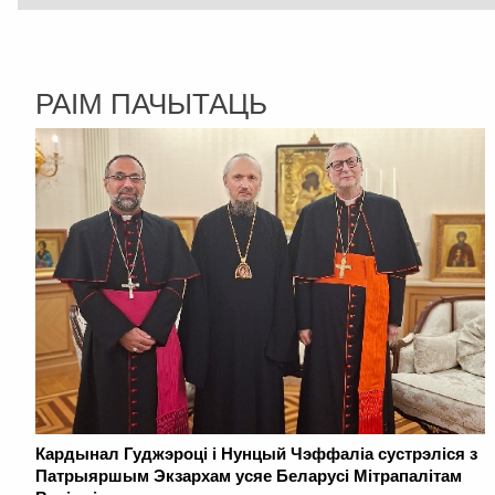
РАІМ ПАЧЫТАЦЬ
Кардынал Гуджэроці і Нунцый Чэффаліа сустрэліся з
Патрыяршым Экзархам усяе Беларусі Мітрапалітам