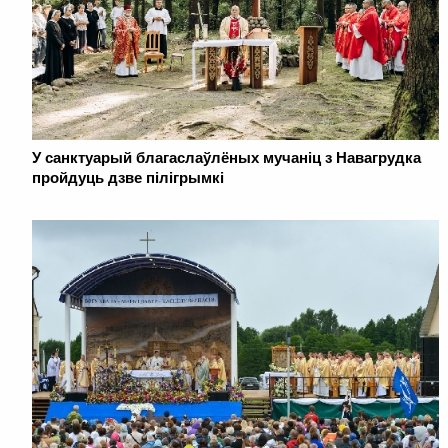
У санктуарый благаслаўлёных мучаніц з Навагрудка
пройдуць дзве пілігрымкі