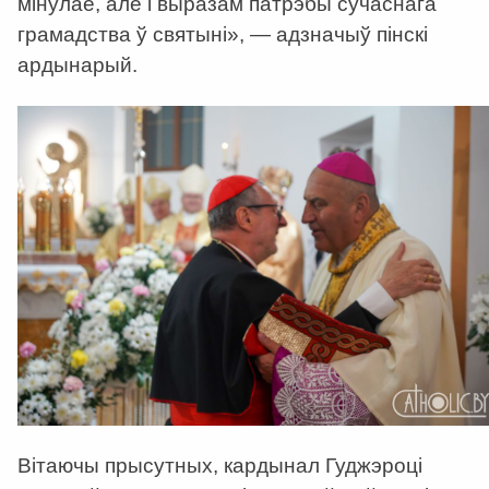
мінулае, але і выразам патрэбы сучаснага
грамадства ў святыні», — адзначыў пінскі
ардынарый.
Вітаючы прысутных, кардынал Гуджэроці