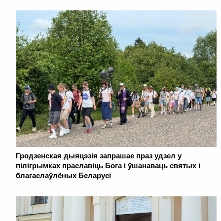
Гродзенская дыяцэзія запрашае праз удзел у
пілігрымках праславіць Бога і ўшанаваць святых і
благаслаўлёных Беларусі