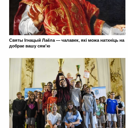
Святы Ігнацый Лаёла — чалавек, які можа натхніць на
добрае вашу сям'ю