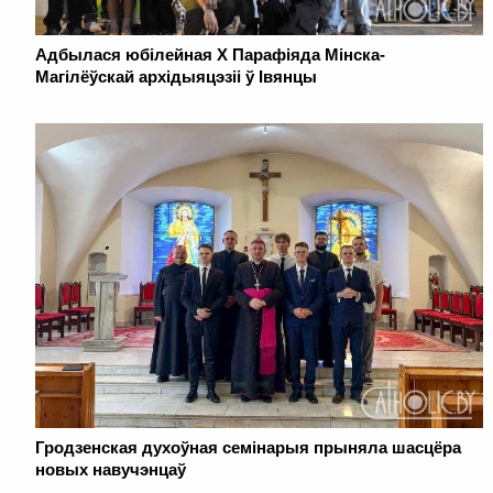
Адбылася юбілейная Х Парафіяда Мінска-
Магілёўскай архідыяцэзіі ў Івянцы
Гродзенская духоўная семінарыя прыняла шасцёра
новых навучэнцаў