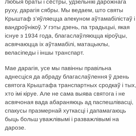
Любыя браты і сёстры, удзельнікі дарожнага
руху, дарагія сябры. Мы ведаем, што святы
Крыштаф з’яўляецца апекуном аўтамабілістаў і
вандроўнікоў. У гэты дзень, па традыцыі, якая
існуе з 1934 года, благаслаўляюцца кіроўцы,
асвячаюцца іх аўтамабілі, матацыклы,
веласіпеды і іншы транспарт.
Мае дарагія, усе мы павінны правільна
аднесціся да абраду благаслаўлення ў дзень
святога Крыштафа транспартных сродкаў і тых
хто імі кіруе. Але не сама выява святога і не
асвячоная вада абараняюць ад паспешлівасці,
спакусы празмернай хуткасці і дапамагаюць
быць больш уважлівымі і разважлівымі на
дарозе.