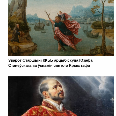
Зварот Старшыні ККББ арцыбіскупа Юзафа
Станеўскага ва ўспамін святога Крыштафа