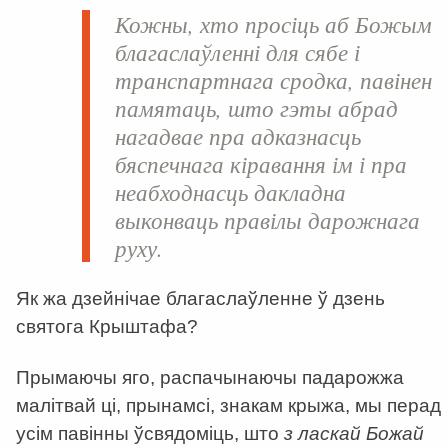
Кожны, хто просіць аб Божым
благаслаўленні для сябе і
транспартнага сродка, павінен
памятаць, што гэты абрад
нагадвае пра адказнасць
бяспечнага кіравання ім і пра
неабходнасць дакладна
выконваць правілы дарожнага
руху.
Як жа дзейнічае благаслаўленне ў дзень
святога Крыштафа?
Прымаючы яго, распачынаючы падарожжа
малітвай ці, прынамсі, знакам крыжа, мы перад
усім павінны ўсвядоміць, што
з ласкай Божай