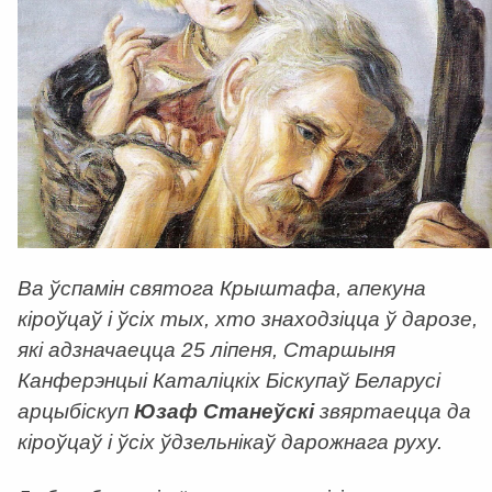
Ва ўспамін святога Крыштафа, апекуна
кіроўцаў і ўсіх тых, хто знаходзіцца ў дарозе,
які адзначаецца 25 ліпеня, Старшыня
Канферэнцыі Каталіцкіх Біскупаў Беларусі
арцыбіскуп
Юзаф Станеўскі
звяртаецца да
кіроўцаў і ўсіх ўдзельнікаў дарожнага руху.