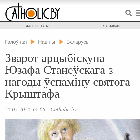
дашлі навіну
ахвяраваць
Галоўная
Навіны
Беларусь
Зварот арцыбіскупа
Юзафа Станеўскага з
нагоды ўспаміну святога
Крыштафа
25.07.2025 14:05
Catholic.by