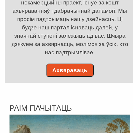
некамерцыйны праект, існуе за кошт
ахвяраванняў і дабрачыннай дапамогі. Мы
просім падтрымаць нашу дзейнасць. Ці
будзе наш партал існаваць далей, у
значнай ступені залежыць ад вас. Шчыра
дзякуем за ахвярнасць, молімся за ўсіх, хто
нас падтрымлівае.
Ахвяраваць
РАІМ ПАЧЫТАЦЬ