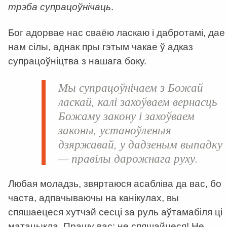
трэба супрацоўнічаць
.
Бог адорвае нас сваёю ласкаю і дабротамі, дае
нам сілы, аднак пры гэтым чакае ў адказ
супрацоўніцтва з нашага боку.
Мы супрацоўнічаем з Божай
ласкай, калі захоўваем вернасць
Божаму закону і захоўваем
законы, устаноўленыя
дзяржавай, у дадзеным выпадку
— правілы дарожнага руху.
Любая моладзь, звяртаюся асабліва да вас, бо
часта, адпачываючы на канікулах, вы
спяшаецеся хутчэй сесці за руль аўтамабіля ці
матацыкла. Прашу вас: не спяшайцеся! Не