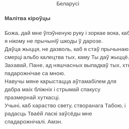
Беларусі
Малітва кіроўцы
Божа, дай мне ўпэўненую руку і зоркае вока, ка
я нікому не прычыніў шкоды ў дарозе.
Даўца жыцця, не дазволь, каб я стаў прычынаю
смерці альбо калецтва тых, каму Ты даў жыццё
Захавай, Пане, ад няшчасных выпадкаў тых, хт
падарожнічае са мною.
Навучы мяне карыстацца аўтамабілем для
дабра маіх бліжніх і стрымай спакусу
празмернай хуткасці.
Учыні, каб хараство свету, створанага Табою, і
радасць Тваёй ласкі заўсёды мне
спадарожнічалі. Амэн.