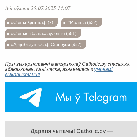
Абноўлена 25.07.2025 14:07
#Святы Крыштаф (2)
#Малітва (532)
#Святыя і благаслаўлёныя (651)
#Арцыбіскуп Юзаф Станеўскі (957)
Пры выкарыстанні матэрыялаў Catholic.by спасылка
абавязковая. Калі ласка, азнаёмцеся з
умовамі
выкарыстання
Дарагія чытачы! Catholic.by —