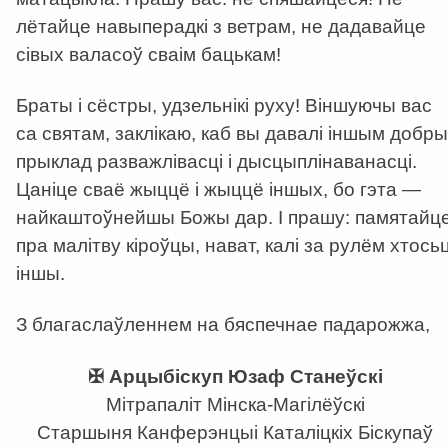
лётайце навыперадкі з ветрам, не дадавайце
сівых валасоў сваім бацькам!
Браты і сёстры, удзельнікі руху! Віншуючы вас
са святам, заклікаю, каб вы давалі іншым добры
прыклад разважлівасці і дысцыплінаванасці.
Цаніце сваё жыццё і жыццё іншых, бо гэта —
найкаштоўнейшы Божы дар. І прашу: памятайц
пра малітву кіроўцы, нават, калі за рулём хтосьц
іншы.
З благаслаўленнем на бяспечнае падарожжа,
✠ Арцыбіскуп Юзаф Станеўскі
Мітрапаліт Мінска-Магілёўскі
Старшыня Канферэнцыі Каталіцкіх Біскупаў