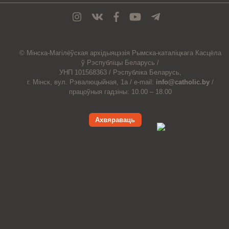
© Мiнска-Магiлёўская
архiдыяцэзiя
Рымска-каталіцкага
Касцёла
ў Рэспубліцы Беларусь /
УНП 101568363 /
Рэспубліка Беларусь,
г. Мінск, вул. Рэвалюцыйная, 1а /
e-mail:
info@catholic.by
/
працоўныя гадзіны: 10.00 – 18.00
Ахвяраваць