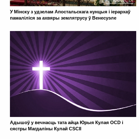
У Мінску з удзелам Апостальскага нунцыя і іерархаў
памаліліся за ахвяры землятрусу ў Венесуэле
Адышоў у вечнасць тата айца Юрыя Кулая OCD і
сястры Магдаліны Кулай CSCII