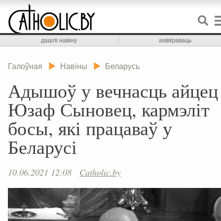
дашлі навіну
ахвяраваць
Галоўная
Навіны
Беларусь
Адышоў у вечнасць айцец
Юзаф Сыновец, кармэліт
босы, які працаваў у
Беларусі
10.06.2021 12:08
Catholic.by