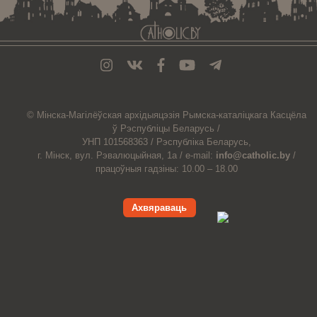
© Мiнска-Магiлёўская
архiдыяцэзiя
Рымска-каталіцкага
Касцёла
ў Рэспубліцы Беларусь /
УНП 101568363 /
Рэспубліка Беларусь,
г. Мінск, вул. Рэвалюцыйная, 1а /
e-mail:
info@catholic.by
/
працоўныя гадзіны: 10.00 – 18.00
Ахвяраваць