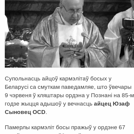
Супольнасць айцоў кармэлітаў босых у
Беларусі са смуткам паведамляе, што ўвечары
9 чэрвеня ў кляштары ордэна у Познані на 85-м
годзе жыцця адышоў у вечнасць
айцец Юзаф
Сыновец OCD
.
Памерлы кармэліт босы пражыў у ордэне 67