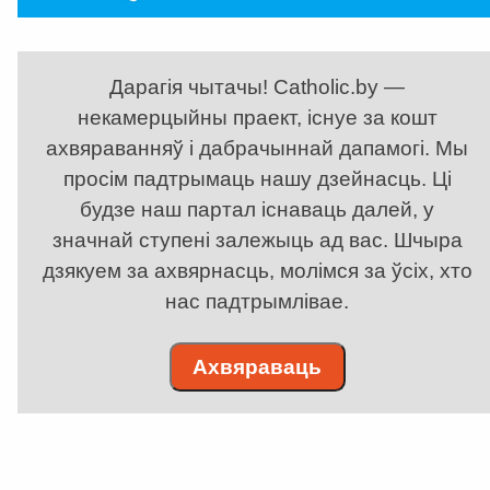
Дарагія чытачы! Catholic.by —
некамерцыйны праект, існуе за кошт
ахвяраванняў і дабрачыннай дапамогі. Мы
просім падтрымаць нашу дзейнасць. Ці
будзе наш партал існаваць далей, у
значнай ступені залежыць ад вас. Шчыра
дзякуем за ахвярнасць, молімся за ўсіх, хто
нас падтрымлівае.
Ахвяраваць