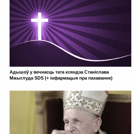
Адышоў у вечнасць тата ксяндза Станіслава
Мжыглуда SDS (+ інфармацыя пра пахаванне)