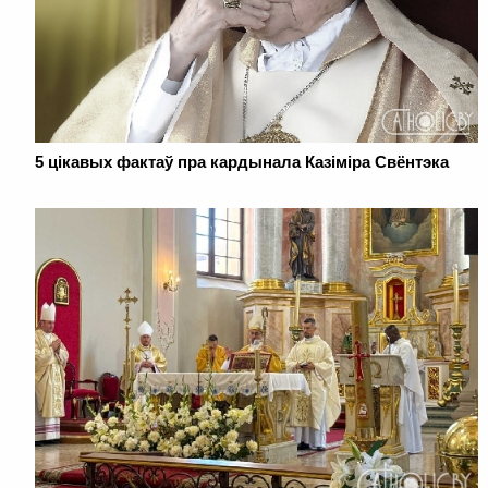
5 цікавых фактаў пра кардынала Казіміра Свёнтэка