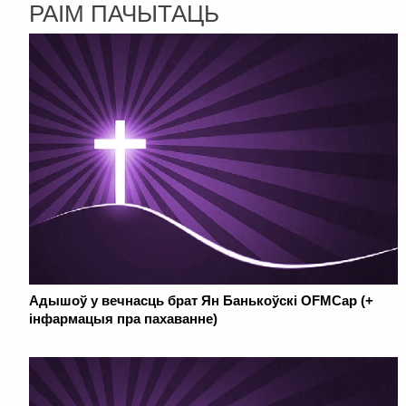
РАІМ ПАЧЫТАЦЬ
Адышоў у вечнасць брат Ян Банькоўскі OFMCap (+
інфармацыя пра пахаванне)