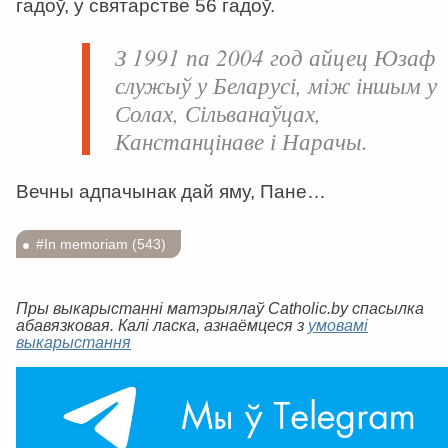
гадоў, у святарстве 56 гадоў.
З 1991 па 2004 год айцец Юзаф
служыў у Беларусі, між іншым у
Солах, Сільванаўцах,
Канстанцінаве і Нарачы.
Вечны адпачынак дай яму, Пане…
#In memoriam (543)
Пры выкарыстанні матэрыялаў Catholic.by спасылка
абавязковая. Калі ласка, азнаёмцеся з
умовамі
выкарыстання