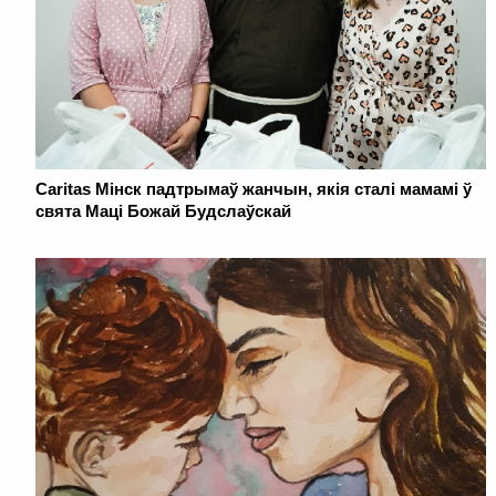
Caritas Мінск падтрымаў жанчын, якія сталі мамамі ў
свята Маці Божай Будслаўскай