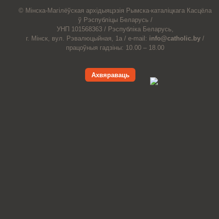
© Мiнска-Магiлёўская
архiдыяцэзiя
Рымска-каталіцкага
Касцёла
ў Рэспубліцы Беларусь /
УНП 101568363 /
Рэспубліка Беларусь,
г. Мінск, вул. Рэвалюцыйная, 1а /
e-mail:
info@catholic.by
/
працоўныя гадзіны: 10.00 – 18.00
Ахвяраваць