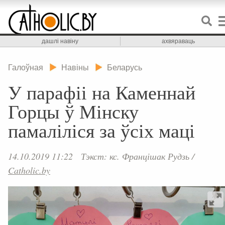
дашлі навіну
ахвяраваць
Галоўная
Навіны
Беларусь
У парафіі на Каменнай
Горцы ў Мінску
памаліліся за ўсіх маці
14.10.2019 11:22
Тэкст: кс. Францішак Рудзь
/
Catholic.by