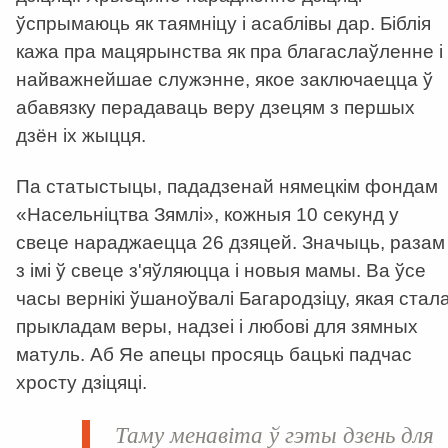
ўспрымаюць як таямніцу і асаблівы дар. Біблія
кажа пра мацярынства як пра благаслаўленне і
найважнейшае служэнне, якое заключаецца ў
абавязку перадаваць веру дзецям з першых
дзён іх жыцця.
Па статыстыцы, пададзенай нямецкім фондам
«Насельніцтва Зямлі», кожныя 10 секунд у
свеце нараджаецца 26 дзяцей. Значыць, разам
з імі ў свеце з'яўляюцца і новыя мамы. Ва ўсе
часы вернікі ўшаноўвалі Багародзіцу, якая стал
прыкладам веры, надзеі і любові для зямных
матуль. Аб Яе апецы просяць бацькі падчас
хросту дзіцяці.
Таму менавіта ў гэты дзень для