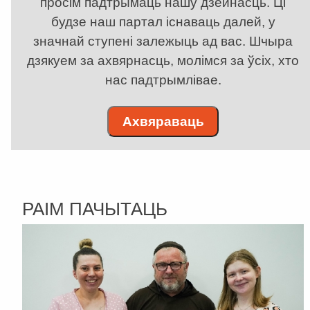
просім падтрымаць нашу дзейнасць. Ці
будзе наш партал існаваць далей, у
значнай ступені залежыць ад вас. Шчыра
дзякуем за ахвярнасць, молімся за ўсіх, хто
нас падтрымлівае.
Ахвяраваць
РАІМ ПАЧЫТАЦЬ