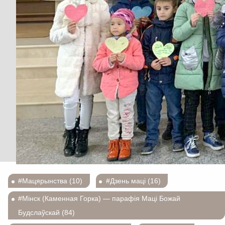
#Мацярынства (10)
#Дзень маці (16)
#Мінск (Каменная Горка) — парафія Маці Божай
Будслаўскай (84)