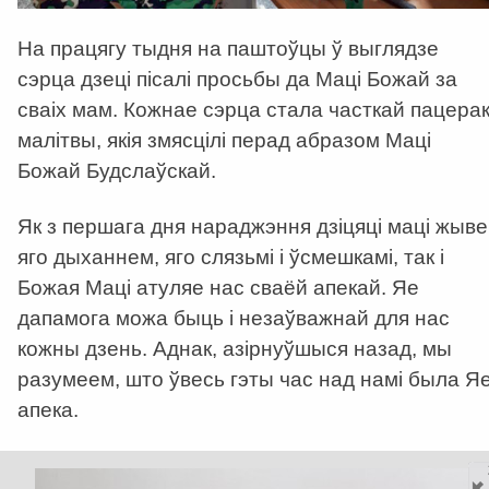
На працягу тыдня на паштоўцы ў выглядзе
сэрца дзеці пісалі просьбы да Маці Божай за
сваіх мам. Кожнае сэрца стала часткай пацера
малітвы, якія змясцілі перад абразом Маці
Божай Будслаўскай.
Як з першага дня нараджэння дзіцяці маці жыве
яго дыханнем, яго слязьмі і ўсмешкамі, так і
Божая Маці атуляе нас сваёй апекай. Яе
дапамога можа быць і незаўважнай для нас
кожны дзень. Аднак, азірнуўшыся назад, мы
разумеем, што ўвесь гэты час над намі была Я
апека.