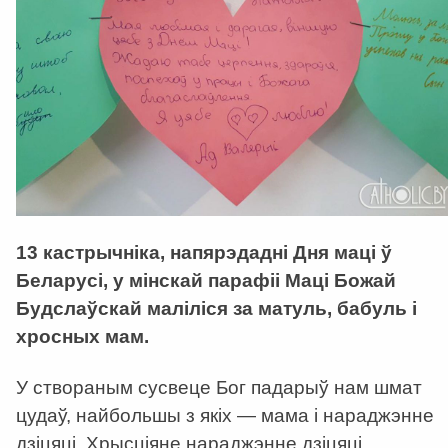
13 кастрычніка, напярэдадні Дня маці ў
Беларусі, у мінскай парафіі Маці Божай
Будслаўскай маліліся за матуль, бабуль і
хросных мам.
У створаным сусвеце Бог падарыў нам шмат
цудаў, найбольшы з якіх — мама і нараджэнне
дзіцяці. Хрысціяне нараджэнне дзіцяці