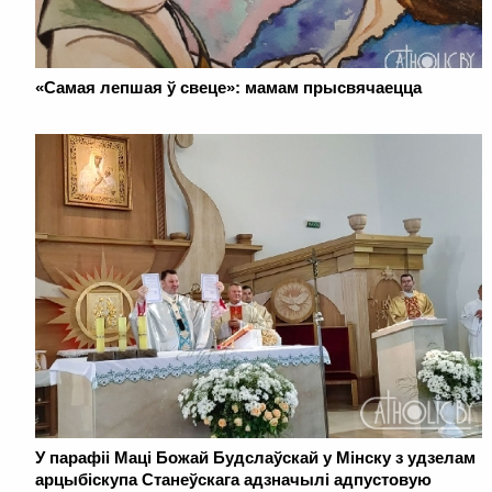
«Самая лепшая ў свеце»: мамам прысвячаецца
У парафіі Маці Божай Будслаўскай у Мінску з удзелам
арцыбіскупа Станеўскага адзначылі адпустовую