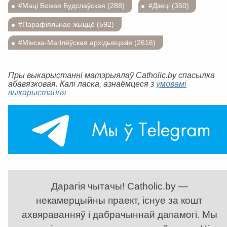
#Маці Божая Будслаўская (288)
#Дзеці (350)
#Парафіяльнае жыццё (592)
#Мінска-Магілёўская архідыяцэзія (2616)
Пры выкарыстанні матэрыялаў Catholic.by спасылка
абавязковая. Калі ласка, азнаёмцеся з
умовамі
выкарыстання
Дарагія чытачы! Catholic.by —
некамерцыйны праект, існуе за кошт
ахвяраванняў і дабрачыннай дапамогі. Мы