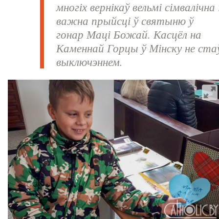
многіх вернікаў вельмі сімвалічна 
важна прыйсці ў святыню ў
гонар Маці Божай. Касцёл на
Каменнай Горцы ў Мінску не ста
выключэннем.