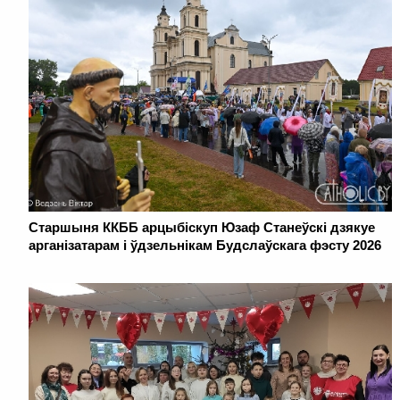
Старшыня ККББ арцыбіскуп Юзаф Станеўскі дзякуе
арганізатарам і ўдзельнікам Будслаўскага фэсту 2026