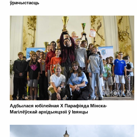
ўрачыстасць
Адбылася юбілейная Х Парафіяда Мінска-
Магілёўскай архідыяцэзіі ў Івянцы