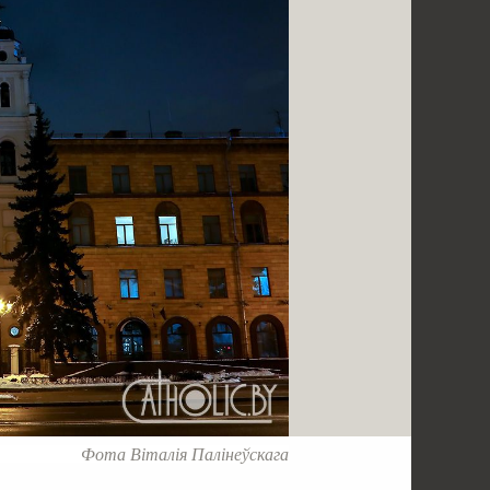
Фота Віталія Палінеўскага