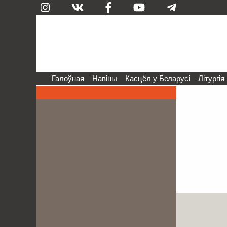
Галоўная
Навіны
Касцёл у Беларусі
Літургія