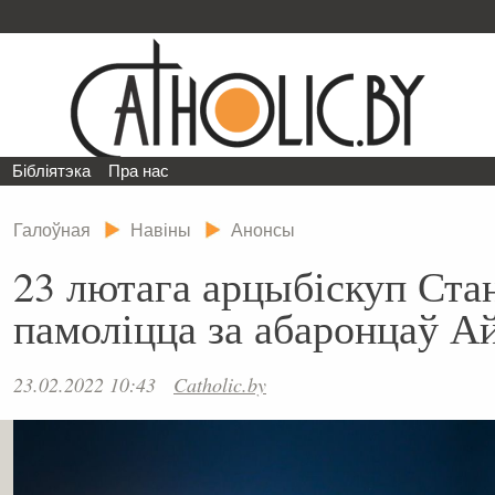
Бібліятэка
Пра нас
Галоўная
Навіны
Анонсы
23 лютага арцыбіскуп Ста
памоліцца за абаронцаў 
23.02.2022 10:43
Catholic.by