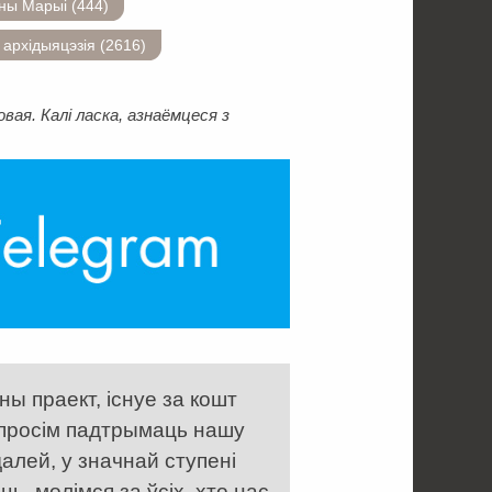
ны Марыі (444)
 архідыяцэзія (2616)
ая. Калі ласка, азнаёмцеся з
ы праект, існуе за кошт
 просім падтрымаць нашу
алей, у значнай ступені
, молімся за ўсіх, хто нас