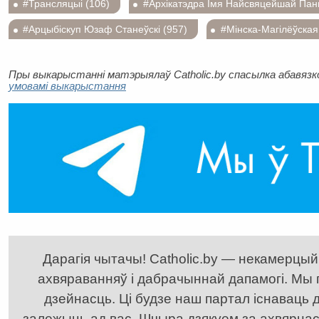
#Трансляцыі (106)
#Архікатэдра Імя Найсвяцейшай Пан
#Арцыбіскуп Юзаф Станеўскі (957)
#Мінска-Магілёўская
Пры выкарыстанні матэрыялаў Catholic.by спасылка абавязков
умовамі выкарыстання
Дарагія чытачы! Catholic.by — некамерцыйн
ахвяраванняў і дабрачыннай дапамогі. Мы
дзейнасць. Ці будзе наш партал існаваць д
залежыць ад вас. Шчыра дзякуем за ахвярнасць