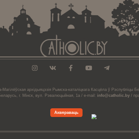
а-Магiлёўская
архiдыяцэзiя
Рымска-каталіцкага
Касцёла
ў Рэспубліцы Бе
Беларусь,
г. Мінск, вул. Рэвалюцыйная, 1а /
e-mail:
info@catholic.by
/
пр
Ахвяраваць