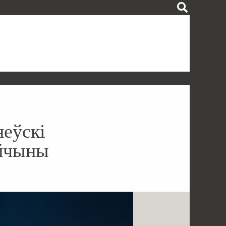
неўскі
Айчыны