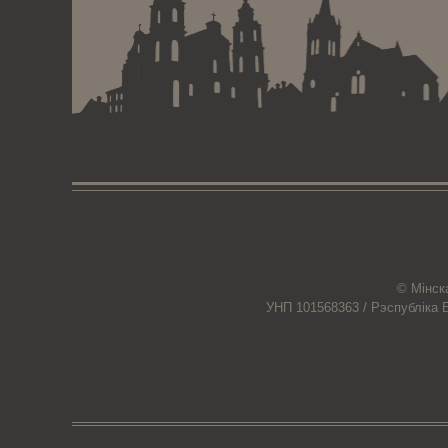
© Мiнск
УНП 101568363 /
Рэспубліка 