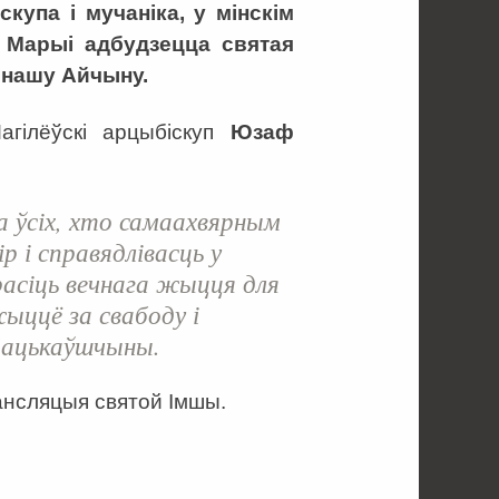
скупа і мучаніка, у мінскім
 Марыі адбудзецца святая
е нашу Айчыну.
агілёўскі арцыбіскуп
Юзаф
за ўсіх, хто самаахвярным
р і справядлівасць у
расіць вечнага жыцця для
ыццё за свабоду і
Бацькаўшчыны.
ансляцыя святой Імшы.