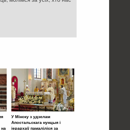
мя
У Мінску з удзелам
Апостальскага нунцыя і
 на
іерархаў памаліліся за