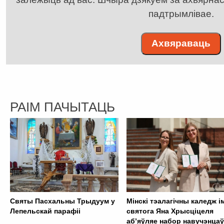
падтрымлівае.
Ахвяраваць
РАІМ ПАЧЫТАЦЬ
Святы Пасхальны Трыдуум у
Мінскі тэалагічны каледж і
Лепельскай парафіі
святога Яна Хрысціцеля
аб’яўляе набор навучэнцаў