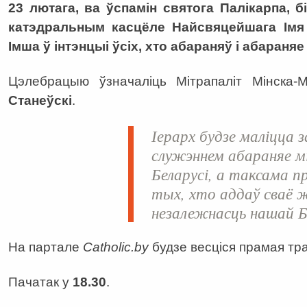
23 лютага, ва ўспамін святога Палікарпа, бі
катэдральным касцёле Найсвяцейшага Імя
Імша ў інтэнцыі ўсіх, хто абараняў і абараня
Цэлебрацыю ўзначаліць Мітрапаліт Мінска-М
Станеўскі
.
Іерарх будзе маліцца 
служэннем абараняе мі
Беларусі, а таксама п
тых, хто аддаў сваё ж
незалежнасць нашай 
На партале
Catholic
.
by
будзе весціся прамая тр
Пачатак у
18.30
.