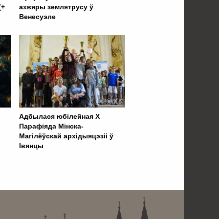
(+
ахвяры землятрусу ў
Венесуэле
Адбылася юбілейная Х
Парафіяда Мінска-
Магілёўскай архідыяцэзіі ў
Івянцы
 . . . . . . . . . . . . . . . . .