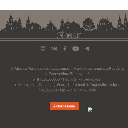
. . . . . . . . . . . . . . . . . . . . . . . . . . . . . . . . . . . . . . . . . . . . . . . . . . . . . . . . . . . . .
© Мiнска-Магiлёўская
архiдыяцэзiя
Рымска-каталіцкага
Касцёла
ў Рэспубліцы Беларусь /
УНП 101568363 /
Рэспубліка Беларусь,
г. Мінск, вул. Рэвалюцыйная, 1а /
e-mail:
info@catholic.by
/
працоўныя гадзіны: 10.00 – 18.00
Ахвяраваць