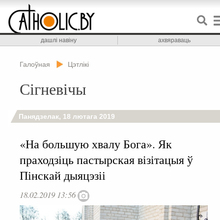
дашлі навіну
ахвяраваць
Галоўная
Цэтлікі
Сігневічы
Панядзелак, 18 лютага 2019
«На большую хвалу Бога». Як
праходзіць пастырская візітацыя ў
Пінскай дыяцэзіі
18.02.2019 13:56