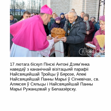
17 лютага біскуп Пінскі Антоні Дзям’янка
наведаў з кананічнай візітацыяй парафіі
Найсвяцейшай Тройцы ў Бярозе, Апекі
Найсвяцейшай Панны Марыі ў Сігневічах, св.
Аляксея ў Сяльцы і Найсвяцейшай Панны
Марыі Ружанцовай у Белаазёрску.