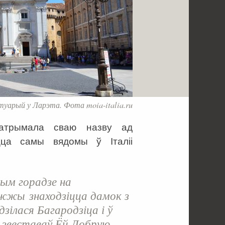
уарый у Ларэта. Фота moia-italia.ru
атрымала сваю назву ад
цца самы вядомы ў Італіі
тым горадзе на
жы знаходзіцца дамок з
зілася Багародзіца і ў
ь звеставаў Ёй Добрую