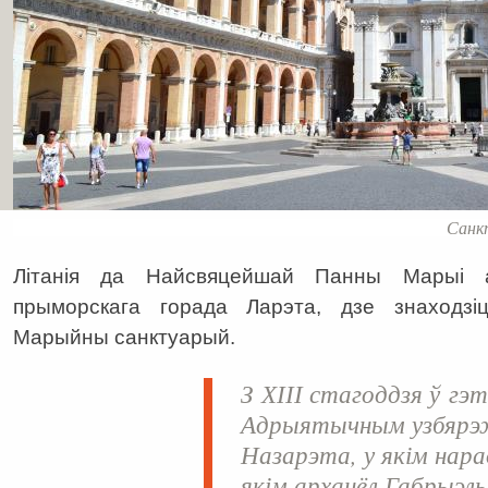
Санкт
Літанія да Найсвяцейшай Панны Марыі 
прыморскага горада Ларэта, дзе знаходзі
Марыйны санктуарый.
З ХІІІ стагоддзя ў гэ
Адрыятычным узбярэж
Назарэта, у якім нарад
якім арханёл Габрыэл