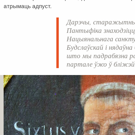
атрымаць адпуст.
Дарэчы, старажытны
Пантыфіка знаходзіцц
Нацыянальнага санкт
Будслаўскай і нядаўна
што мы падрабязна р
партале ўжо ў бліжэй