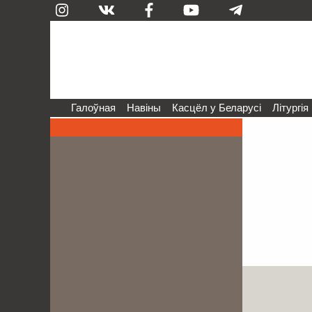
Галоўная
Навіны
Касцёл у Беларусі
Літургія