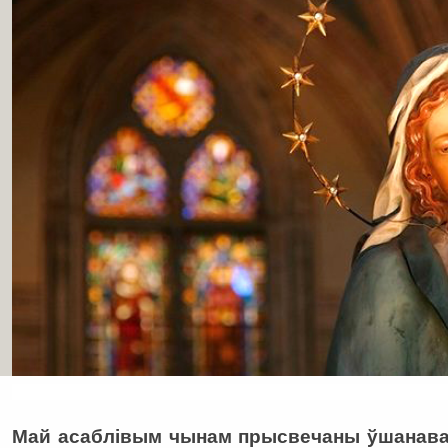
Май асаблівым чынам прысвечаны ўшанаван