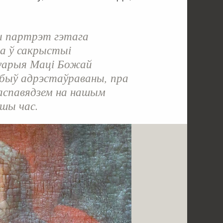
 партрэт гэтага
а ў сакрыстыі
уарыя Маці Божай
 быў адрэстаўраваны, пра
аспавядзем на нашым
шы час.