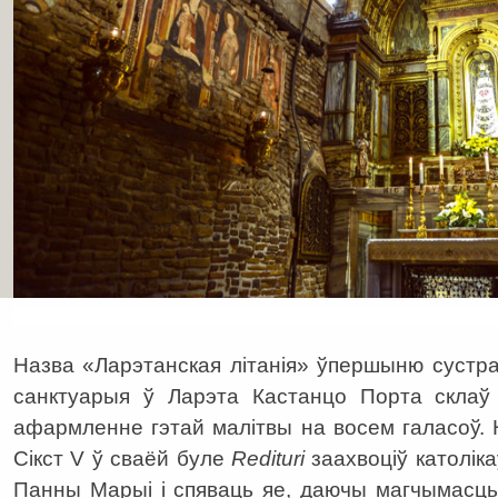
Назва «Ларэтанская літанія» ўпершыню сустрак
санктуарыя ў Ларэта Кастанцо Порта скла
афармленне гэтай малітвы на восем галасоў. 
Сікст V ў сваёй буле
Redituri
заахвоціў католік
Панны Марыі і спяваць яе, даючы магчымасць