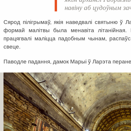
навіну аб цудоўным за
Сярод пілігрымаў, якія наведвалі святыню ў 
формай малітвы была менавіта літанійная. 
працягвалі маліцца падобным чынам, распаў
свеце.
Паводле падання, дамок Марыі ў Ларэта перане