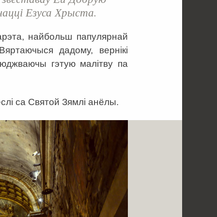
чацці Езуса Хрыста.
Ларэта, найбольш папулярнай
Вяртаючыся дадому, вернікі
сюджваючы гэтую малітву па
слі са Святой Зямлі анёлы.