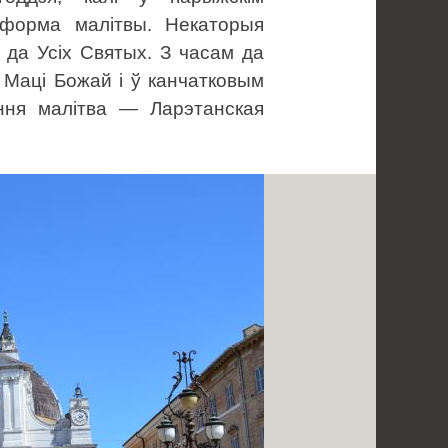
 форма малітвы. Некаторыя
і да Усіх Святых. З часам да
 Маці Божай і ў канчатковым
ёння малітва — Ларэтанская