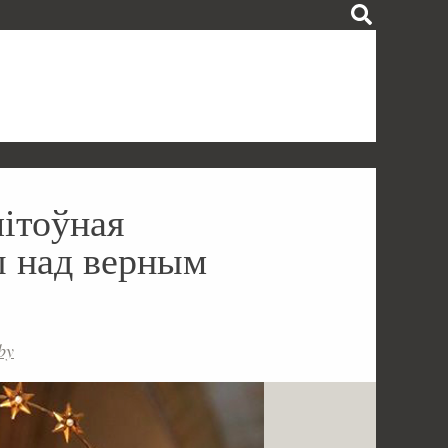
літоўная
ы над верным
by