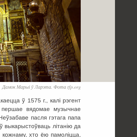
Дамок Марыі ў Ларэта. Фота tfp.org
аецца ў 1575 г., калі рэгент
ў першае вядомае музычнае
Неўзабаве пасля гэтага папа
аў выкарыстоўваць літанію да
 кожнаму, хто ёю памоліцца,