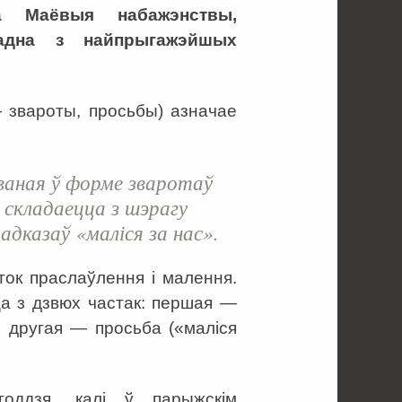
 Маёвыя набажэнствы,
 адна з найпрыгажэйшых
— звароты, просьбы) азначае
ваная ў форме зваротаў
складаецца з шэрагу
 адказаў «маліся за нас».
ток праслаўлення і малення.
ца з дзвюх частак: першая —
, другая — просьба («маліся
годдзя, калі ў парыжскім