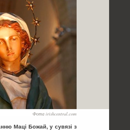
Фота irishcentral.com
ню Маці Божай, у сувязі з