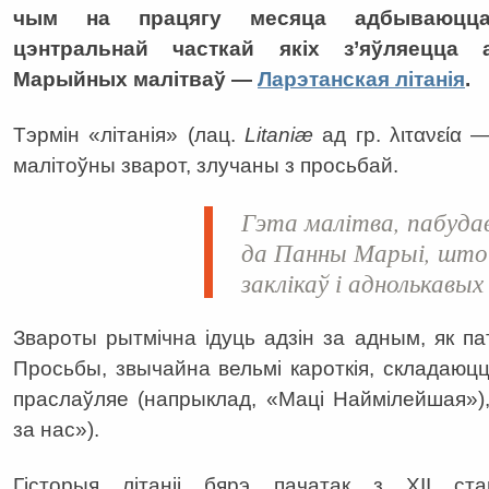
чым на працягу месяца адбываюцца
цэнтральнай часткай якіх з’яўляецца
Марыйных малітваў —
Ларэтанская літанія
.
Тэрмін «літанія» (лац.
Litaniæ
ад гр. λιτανεία 
малітоўны зварот, злучаны з просьбай.
Гэта малітва, пабуда
да Панны Марыі, што 
заклікаў і аднолькавых
Звароты рытмічна ідуць адзін за адным, як па
Просьбы, звычайна вельмі кароткія, складаюц
праслаўляе (напрыклад, «Маці Наймілейшая»)
за нас»).
Гісторыя літаніі бярэ пачатак з ХІІ ста