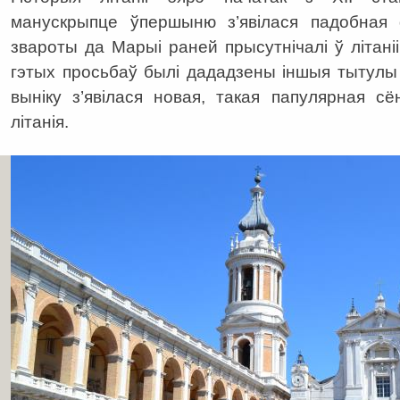
манускрыпце ўпершыню з’явілася падобная
звароты да Марыі раней прысутнічалі ў літані
гэтых просьбаў былі дададзены іншыя тытулы
выніку з’явілася новая, такая папулярная с
літанія.