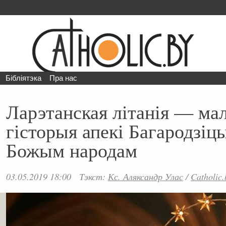
Бібліятэка
Пра нас
Ларэтанская літанія — ма
гісторыя апекі Багародзіц
Божым народам
03.05.2019 18:00
Тэкст:
Кс. Аляксандр Улас
/
Catholic.